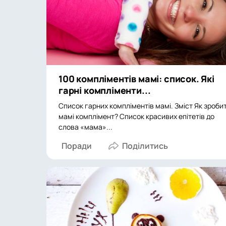
100 компліментів мамі: список. Які
гарні компліменти...
Список гарних компліментів мамі. Зміст Як зроби
мамі комплімент? Список красивих епітетів до
слова «мама»...
Поради