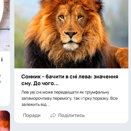
 і
а
Сонник – бачити в сні лева: значення
.
сну. До чого...
Лев уві сні може передвіщати як тріумфальну
запаморочливу перемогу, так і гірку поразку. Все
залежить від...
Поради