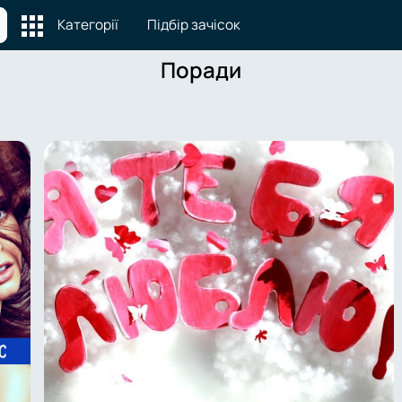
Категорії
Підбір зачісок
Поради