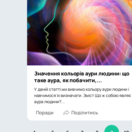
Значення кольорів аури людини: що
таке аура, як побачити,...
У даній статті ми вивчимо кольору аури людини і
навчимося їх визначати. Зміст Що ж собою являє
аура людини?...
Поради