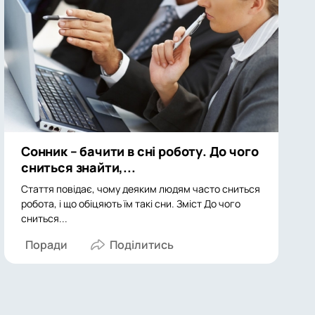
Сонник – бачити в сні роботу. До чого
сниться знайти,...
Стаття повідає, чому деяким людям часто сниться
робота, і що обіцяють їм такі сни. Зміст До чого
сниться...
Поради