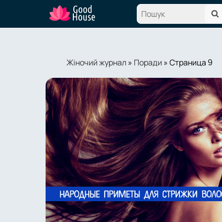
Жіночий журнал
»
Поради
» Страница 9