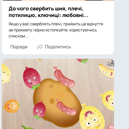
До чого свербить шия, плечі,
потилицю, ключиці: любовні...
Якщо у вас сверблять плечі, прийміть це відчуття
за прикмету і вірно истолкуйте, користуючись
списком...
Поради