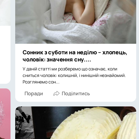
Сонник з суботи на неділю – хлопець,
чоловік: значення сну....
У даній статті ми розберемо що означає, коли
сниться чоловік: колишній, і нинішній незнайомий.
Розглянемо сон...
Поради