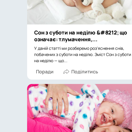
Сон з суботи на неділю &#8212; що
означає: тлумачення,...
У даній статті ми розберемо роз'яснення снів,
побачених з суботи на неділю. Зміст Сон з суботи
на неділю — що...
Поради