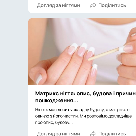
Догляд за нігтями
Матрикс нігтя: опис, будова і причи
пошкодження...
Ніготь має досить складну будову, а матрикс є
однією з його частин. Ми розповімо докладніше
про опис, будову...
Догляд за нігтями