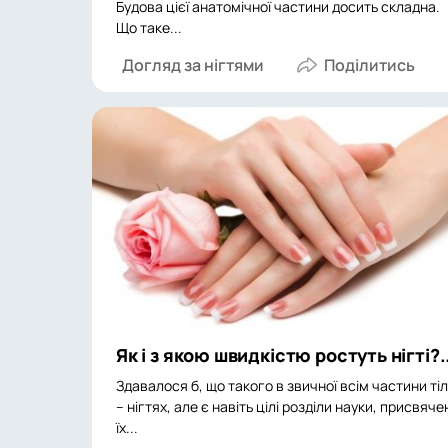
Будова цієї анатомічної частини досить складна.
Що таке...
Догляд за нігтями
Як і з якою швидкістю ростуть нігті?.
Здавалося б, що такого в звичної всім частини ті
– нігтях, але є навіть цілі розділи науки, присвяче
їх...