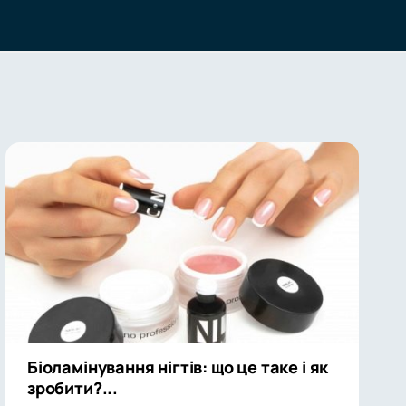
Біоламінування нігтів: що це таке і як
зробити?...