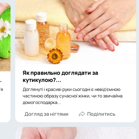
Як правильно доглядати за
.
кутикулою?...
'я
Доглянуті і красиві руки сьогодні є невід'ємною
частиною образу сучасної жінки, чи то звичайна
домогосподарка...
Догляд за нігтями