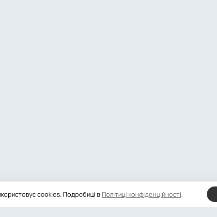
а здоров'я
Контакти
Правила 
икористовує cookies. Подробиці в
Політиці конфіденційності
.