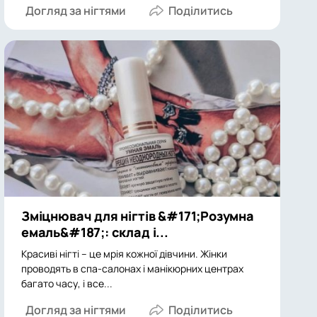
Догляд за нігтями
Зміцнювач для нігтів &#171;Розумна
емаль&#187;: склад і...
Красиві нігті – це мрія кожної дівчини. Жінки
проводять в спа-салонах і манікюрних центрах
багато часу, і все...
Догляд за нігтями