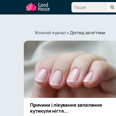
Жіночий журнал
» Догляд за нігтями
Причини і лікування запалення
кутикули нігтя...