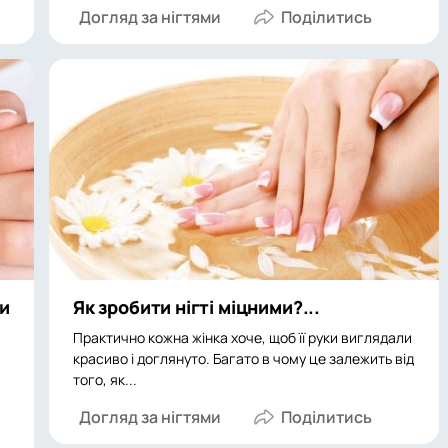
Догляд за нігтями
ни
Як зробити нігті міцними?...
Практично кожна жінка хоче, щоб її руки виглядали
красиво і доглянуто. Багато в чому це залежить від
того, як...
Догляд за нігтями