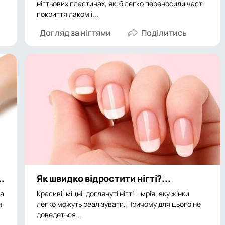
нігтьових пластинах, які б легко переносили часті
покриття лаком і...
Догляд за нігтями
..
Як швидко відростити нігті?...
ла
Красиві, міцні, доглянуті нігті – мрія, яку жінки
ні
легко можуть реалізувати. Причому для цього не
доведеться...