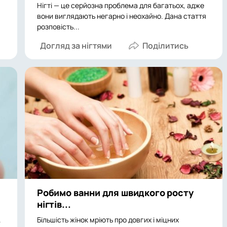
Нігті — це серйозна проблема для багатьох, адже
вони виглядають негарно і неохайно. Дана стаття
розповість...
Догляд за нігтями
Робимо ванни для швидкого росту
нігтів...
.
Більшість жінок мріють про довгих і міцних