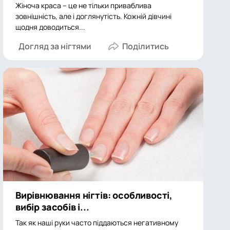
Жіноча краса – це не тільки приваблива
зовнішність, але і доглянутість. Кожній дівчині
щодня доводиться...
Догляд за нігтями
Вирівнювання нігтів: особливості,
вибір засобів і...
Так як наші руки часто піддаються негативному