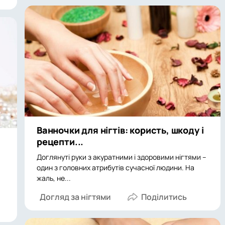
Ванночки для нігтів: користь, шкоду і
рецепти...
Доглянуті руки з акуратними і здоровими нігтями –
один з головних атрибутів сучасної людини. На
жаль, не...
Догляд за нігтями