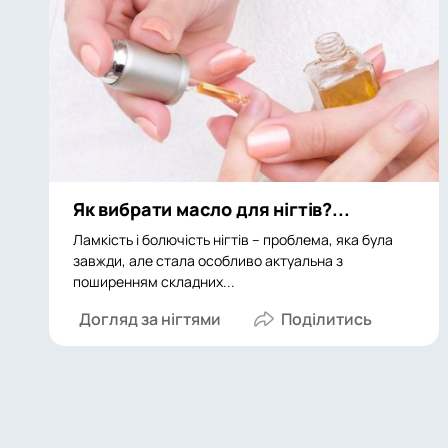
Як вибрати масло для нігтів?...
Ламкість і болючість нігтів – проблема, яка була
завжди, але стала особливо актуальна з
поширенням складних...
Догляд за нігтями