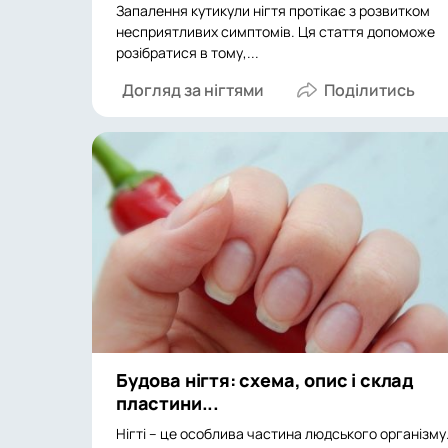
Запалення кутикули нігтя протікає з розвитком
несприятливих симптомів. Ця стаття допоможе
розібратися в тому,...
Догляд за нігтями
Будова нігтя: схема, опис і склад
пластини...
Нігті – це особлива частина людського організму