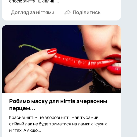
спосіб життя і шкідливі...
Догляд за нігтями
Робимо маску для нігтів з червоним
перцем...
Красиві нігті – це здорові нігті. Навіть самий
стійкий лак не буде триматися на ламких і сухих
нігтях. А якщо...