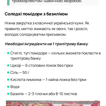
тромбофлебітом і ішемічною хворобою.
Солодкі помідори з базиліком
Ніжна закрутка з класичної української кухні. Як
правило, миттю зникають як овочі, так і розсіл,
володіє солодкуватим присмаком.
Необхідні інгредієнти на 1 трилітрову банку
Стиглі, тугі помідори — скільки зможете покласти в
трилітрову банку
Цукор — 6 столових ложок без гірки
Сіль — 50 г
Кислота лимонна — 1 чайна ложка без гірки
Вода
Базилік — 2-3 гілочки або 8-10 листків