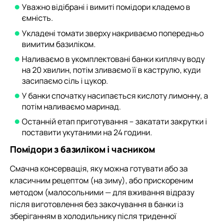
Уважно відібрані і вимиті помідори кладемо в
ємність.
Укладені томати зверху накриваємо попередньо
вимитим базиліком.
Наливаємо в укомплектовані банки киплячу воду
на 20 хвилин, потім зливаємо її в каструлю, куди
засипаємо сіль і цукор.
У банки спочатку насипається кислоту лимонну, а
потім наливаємо маринад.
Останній етап приготування – закатати закрутки і
поставити укутаними на 24 години.
Помідори з базиліком і часником
Смачна консервація, яку можна готувати або за
класичним рецептом (на зиму), або прискореним
методом (малосольними — для вживання відразу
після виготовлення без закочування в банки із
зберіганням в холодильнику після триденної