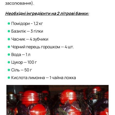
засолювання).
Необхідні інгредієнти на 2 літрові банки:
Помідори – 1,2 кг
Базилік — 3 гілки
Часник — 4 зубчики
Чорний перець горошком — 4 шт.
Вода — 1 л
Цукор — 100 г
Сіль — 50 г
Кислота лимонна — 1 чайна ложка