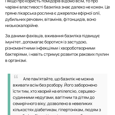
І якщо про користь помідорів відомо всім, то про
чарівні властивості базиліка знає далеко не кожен. Це
пряне лікарська рослина є джерелом ефірної олії,
дубильних речовин, вітамінів, фітонцидів, воно
низькокалорійне.
За даними фахівців, вживання базиліка підвищує
імунітет, допомагає боротися із застудою,
різноманітними інфекціями і хвороботворними
бактеріями, і навіть стримує розвиток ракових пухлин
в організмі.
Але пам'ятайте, що базилік не можна
вживати всім без розбору. Його заборонено
їсти тим, хто хворий на епілепсію, серцево-
судинними недугами, вагітним та дітям до
семирічного віку; дозволено в невеликих
кількостях діабетикам, гіпертонікам, людям з