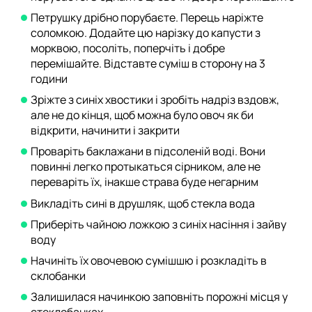
Петрушку дрібно порубаєте. Перець наріжте
соломкою. Додайте цю нарізку до капусти з
морквою, посоліть, поперчіть і добре
перемішайте. Відставте суміш в сторону на 3
години
Зріжте з синіх хвостики і зробіть надріз вздовж,
але не до кінця, щоб можна було овоч як би
відкрити, начинити і закрити
Проваріть баклажани в підсоленій воді. Вони
повинні легко протыкаться сірником, але не
переваріть їх, інакше страва буде негарним
Викладіть сині в друшляк, щоб стекла вода
Приберіть чайною ложкою з синіх насіння і зайву
воду
Начиніть їх овочевою сумішшю і розкладіть в
склобанки
Залишилася начинкою заповніть порожні місця у