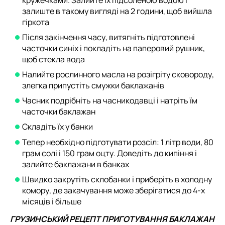
залиште в такому вигляді на 2 години, щоб вийшла
гіркота
Після закінчення часу, витягніть підготовлені
часточки синіх і покладіть на паперовий рушник,
щоб стекла вода
Налийте рослинного масла на розігріту сковороду,
злегка припустіть смужки баклажанів
Часник подрібніть на часникодавці і натріть їм
часточки баклажан
Складіть їх у банки
Тепер необхідно підготувати розсіл: 1 літр води, 80
грам солі і 150 грам оцту. Доведіть до кипіння і
залийте баклажани в банках
Швидко закрутіть склобанки і приберіть в холодну
комору, де закачування може зберігатися до 4-х
місяців і більше
ГРУЗИНСЬКИЙ РЕЦЕПТ ПРИГОТУВАННЯ БАКЛАЖАН