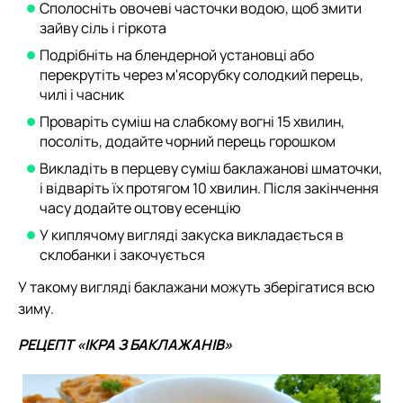
Сполосніть овочеві часточки водою, щоб змити
зайву сіль і гіркота
Подрібніть на блендерной установці або
перекрутіть через м'ясорубку солодкий перець,
чилі і часник
Проваріть суміш на слабкому вогні 15 хвилин,
посоліть, додайте чорний перець горошком
Викладіть в перцеву суміш баклажанові шматочки,
і відваріть їх протягом 10 хвилин. Після закінчення
часу додайте оцтову есенцію
У киплячому вигляді закуска викладається в
склобанки і закочується
У такому вигляді баклажани можуть зберігатися всю
зиму.
РЕЦЕПТ «ІКРА З БАКЛАЖАНІВ»