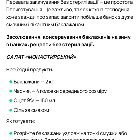
Перевага закачування без стерилізації — це простота
її приготування. Це важливо, так як кожна господиня
хоче завжди про запас закрити побільше банок з дуже
смачним і пікантним баклажаном.
Засолювання, консервування баклажанів на зиму
в банках: рецепти без стерилізації:
САЛАТ «МОНАСТИРСЬКИЙ»
Необхідні продукти:
Баклажани — 2 кг
Часник — 4 головки середнього розміру
Оцет 9% — 150 мл
Сіль за смаком
Як готувати:
Розріжте баклажани уздовж на тонкі смужки або
кружечками. Залийте їх підсоленою водою і