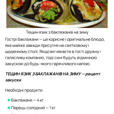
Тещин язик з баклажанів на зиму
Гострі баклажани — це корисне і оригінальне блюдо,
яке майже завжди присутня на святковому і
щоденному столі. Якщо ви чекаєте в гості дружну і
галасливу компанію, тоді сині будуть відмінною
закускою до будь-якого гарячливого напою.
ТЕЩИН ЯЗИК З БАКЛАЖАНІВ НА ЗИМУ —
рецепт
закуски
Необхідні продукти:
Баклажани — 4 кг
Перець солодкий — 1 кг