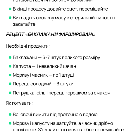
В кінці процесу додайте оцет, перемішайте
Викладіть овочеву масу в стерильній ємності і
закатайте
РЕЦЕПТ «БАКЛАЖАНИ ФАРШИРОВАНІ»
Необхідні продукти:
Баклажани — 6-7 штук великого розміру
Капуста — 1 невеликий качан
Моркву і часник — по 1 штуці
Перець солодкий — 3 штуки
Петрушка, сіль і перець горошком за смаком
Як готувати:
Всі овочі вимити під проточною водою
Моркву і капусту нашаткуйте, а часник дрібно
порубаєте. З'єднайте ці овочі і добре перемішайте