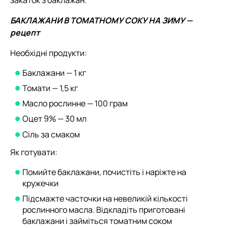
закаток з баклажан.
БАКЛАЖАНИ В ТОМАТНОМУ СОКУ НА ЗИМУ —
рецепт
Необхідні продукти:
Баклажани — 1 кг
Томати — 1,5 кг
Масло рослинне — 100 грам
Оцет 9% — 30 мл
Сіль за смаком
Як готувати:
Помийте баклажани, почистіть і наріжте на
кружечки
Підсмажте часточки на невеликій кількості
рослинного масла. Відкладіть приготовані
баклажани і займіться томатним соком