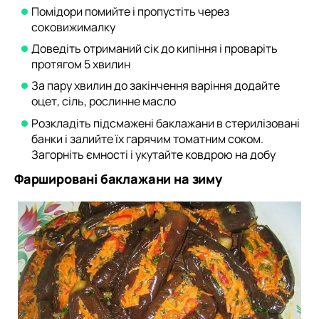
Помідори помийте і пропустіть через
соковижималку
Доведіть отриманий сік до кипіння і проваріть
протягом 5 хвилин
За пару хвилин до закінчення варіння додайте
оцет, сіль, рослинне масло
Розкладіть підсмажені баклажани в стерилізовані
банки і залийте їх гарячим томатним соком.
Загорніть ємності і укутайте ковдрою на добу
Фаршировані баклажани на зиму