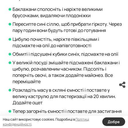
Баклажани сполосніть і наріжте великими
брусочками, видаляючи плодоніжки
Пересипте сині сіллю, щоб прибрати гіркоту. Через
пару годин вони будуть готові до готування
Цибулю почистіть, наріжте півкільцями і
підсмажте на олії до напівготовності
Обмиті і підсушені кубики синіх, підсмажте на олії
У великій посуді змішайте підсмажені баклажани і
цибулю, розчавленим часником. Підсоліть і
поперчіть овочі, а також додайте майонез. Все
перемішайте
Розкладіть масу в скляні ємності і поставте у
велику каструлю для пастеризації на 20 хвилин.
Додайте оцет
Тепер загорніть ємності і поставте для застигання
у плед на добу
Наш сайт використовує cookies. Подробиці в
Політиці
Добре
конфіденційності
.
Смажені і печені баклажани на зиму