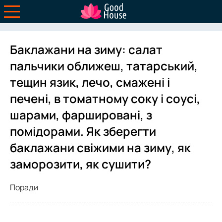
Баклажани на зиму: салат
пальчики оближеш, татарський,
тещин язик, лечо, смажені і
печені, в томатному соку і соусі,
шарами, фаршировані, з
помідорами. Як зберегти
баклажани свіжими на зиму, як
заморозити, як сушити?
Поради