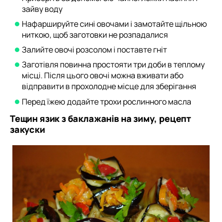
зайву воду
Нафаршируйте сині овочами і замотайте щільною
ниткою, щоб заготовки не розпадалися
Залийте овочі розсолом і поставте гніт
Заготівля повинна простояти три доби в теплому
місці. Після цього овочі можна вживати або
відправити в прохолодне місце для зберігання
Перед їжею додайте трохи рослинного масла
Тещин язик з баклажанів на зиму, рецепт
закуски