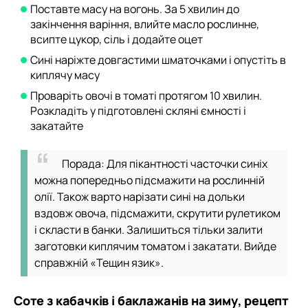
Поставте масу на вогонь. За 5 хвилин до
закінчення варіння, влийте масло рослинне,
всипте цукор, сіль і додайте оцет
Сині наріжте довгастими шматочками і опустіть в
киплячу масу
Проваріть овочі в томаті протягом 10 хвилин.
Розкладіть у підготовлені скляні ємності і
закатайте
Порада: Для пікантності часточки синіх
можна попередньо підсмажити на рослинній
олії. Також варто нарізати сині на дольки
вздовж овоча, підсмажити, скрутити рулетиком
і скласти в банки. Залишиться тільки залити
заготовки киплячим томатом і закатати. Вийде
справжній «Тещин язик».
Соте з кабачків і баклажанів на зиму, рецепт