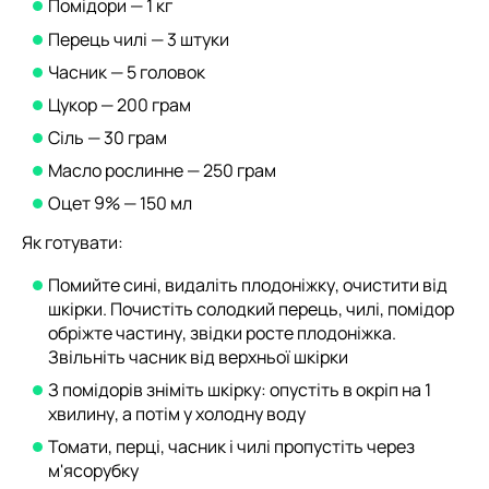
Помідори — 1 кг
Перець чилі — 3 штуки
Часник — 5 головок
Цукор — 200 грам
Сіль — 30 грам
Масло рослинне — 250 грам
Оцет 9% — 150 мл
Як готувати:
Помийте сині, видаліть плодоніжку, очистити від
шкірки. Почистіть солодкий перець, чилі, помідор
обріжте частину, звідки росте плодоніжка.
Звільніть часник від верхньої шкірки
З помідорів зніміть шкірку: опустіть в окріп на 1
хвилину, а потім у холодну воду
Томати, перці, часник і чилі пропустіть через
м'ясорубку