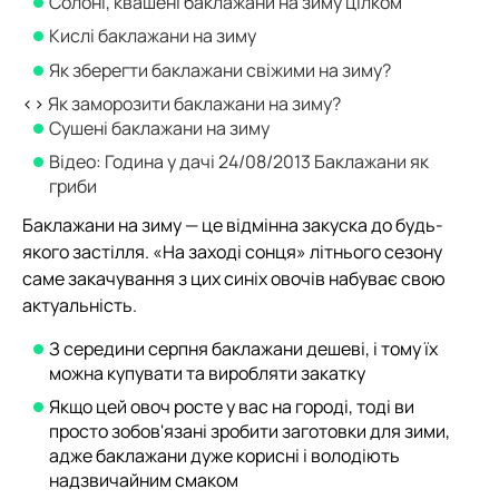
Солоні, квашені баклажани на зиму цілком
Кислі баклажани на зиму
Як зберегти баклажани свіжими на зиму?
<>
Як заморозити баклажани на зиму?
Сушені баклажани на зиму
Відео: Година у дачі 24/08/2013 Баклажани як
гриби
Баклажани на зиму — це відмінна закуска до будь-
якого застілля. «На заході сонця» літнього сезону
саме закачування з цих синіх овочів набуває свою
актуальність.
З середини серпня баклажани дешеві, і тому їх
можна купувати та виробляти закатку
Якщо цей овоч росте у вас на городі, тоді ви
просто зобов'язані зробити заготовки для зими,
адже баклажани дуже корисні і володіють
надзвичайним смаком