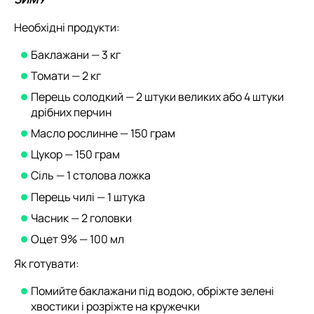
Необхідні продукти:
Баклажани — 3 кг
Томати — 2 кг
Перець солодкий — 2 штуки великих або 4 штуки
дрібних перчин
Масло рослинне — 150 грам
Цукор — 150 грам
Сіль — 1 столова ложка
Перець чилі — 1 штука
Часник — 2 головки
Оцет 9% — 100 мл
Як готувати:
Помийте баклажани під водою, обріжте зелені
хвостики і розріжте на кружечки