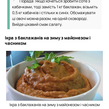
Порада: Якщо хочеться зробити соте з
кабачками, тоді замість 1 кг баклажан, візьміть
0,5 кг кабачків і стільки ж синіх. Обсмажувати
ці овочі можна разом, на одній сковороді.
Вийде цікавий смак салату.
Ікра з баклажанів на зиму з майонезом і
часником
Ікра з баклажанів на зиму з майонезом і часником