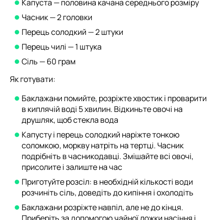
Капуста — половина качана середнього розміру
Часник — 2 головки
Перець солодкий — 2 штуки
Перець чилі — 1 штука
Сіль — 60 грам
Як готувати:
Баклажани помийте, розріжте хвостик і проварити
в киплячій воді 5 хвилин. Відкиньте овочі на
друшляк, щоб стекла вода
Капусту і перець солодкий наріжте тонкою
соломкою, моркву натріть на тертці. Часник
подрібніть в часникодавці. Змішайте всі овочі,
присолите і залиште на час
Приготуйте розсіл: в необхідній кількості води
розчиніть сіль, доведіть до кипіння і охолодіть
Баклажани розріжте навпіл, але не до кінця.
Приберіть за допомогою чайної ложки насіння і