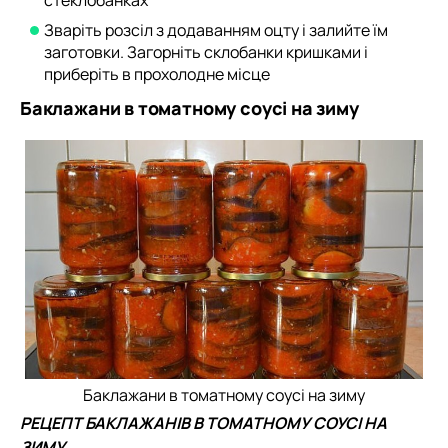
стеклобанках
Зваріть розсіл з додаванням оцту і залийте їм
заготовки. Загорніть склобанки кришками і
приберіть в прохолодне місце
Баклажани в томатному соусі на зиму
Баклажани в томатному соусі на зиму
РЕЦЕПТ БАКЛАЖАНІВ В ТОМАТНОМУ СОУСІ НА
ЗИМУ