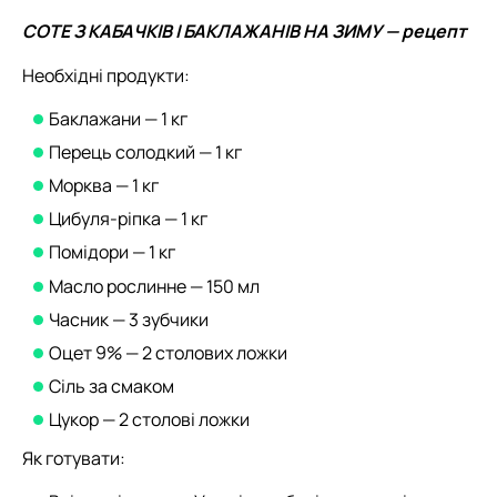
СОТЕ З КАБАЧКІВ І БАКЛАЖАНІВ НА ЗИМУ — рецепт
Необхідні продукти:
Баклажани — 1 кг
Перець солодкий — 1 кг
Морква — 1 кг
Цибуля-ріпка — 1 кг
Помідори — 1 кг
Масло рослинне — 150 мл
Часник — 3 зубчики
Оцет 9% — 2 столових ложки
Сіль за смаком
Цукор — 2 столові ложки
Як готувати: