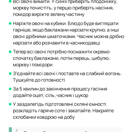
Всі овочі вимити. У синіх приберіть плодоніжку,
моркву почистіть, у перцю приберіть насіння,
помідор виріжте зелену частину
Наріжте овочі на кубики. Блюдо буде виглядати
гарніше, якщо баклажани нарізати крупно, а інші
овочі дрібними шматочками. Часник можна дрібно
нарізати або розчавити в часникодавці
Тепер всі овочі потрібно посмажити окремо:
спочатку баклажани, потім перець, цибулю,
моркву і помідори
З'єднайте всі овочі і поставте на слабкий вогонь.
Тушкуйте до готовності
За 5 хвилин до закінчення процесу гасіння
додайте оцет, сіль, часник і цукор
У заздалегідь підготовлені скляні ємності
розкладіть гаряче соте і закатайте. Накрийте
склобанки ковдрою на добу