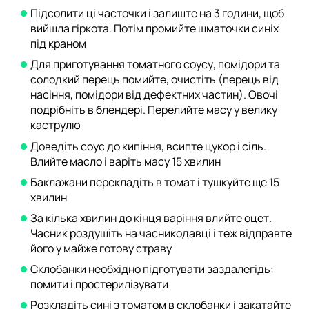
Підсолити ці часточки і залиште на 3 години, щоб
вийшла гіркота. Потім промийте шматочки синіх
під краном
Для приготування томатного соусу, помідори та
солодкий перець помийте, очистіть (перець від
насіння, помідори від дефектних частин). Овочі
подрібніть в блендері. Перелийте масу у велику
каструлю
Доведіть соус до кипіння, всипте цукор і сіль.
Влийте масло і варіть масу 15 хвилин
Баклажани перекладіть в томат і тушкуйте ще 15
хвилин
За кілька хвилин до кінця варіння влийте оцет.
Часник роздушіть на часникодавці і теж відправте
його у майже готову страву
Склобанки необхідно підготувати заздалегідь:
помити і простерилізувати
Розкладіть сині з томатом в склобанки і закатайте