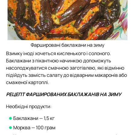
Фаршировані баклажани на зиму
Взимку іноді хочеться кисленького і солоного.
Баклажани з пікантною начинкою допоможуть
насолоджуватися смачною заготівлею, які відмінно
підійдуть замість салату до відварним макаронів або
смаженої картоплі.
РЕЦЕПТ ФАРШИРОВАНИХ БАКЛАЖАНІВ НА ЗИМУ
Необхідні продукти:
Баклажани — 1,5 кг
Морква — 100 грам