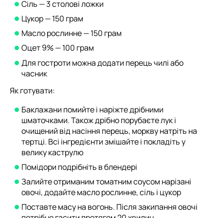
Сіль — 3 столові ложки
Цукор — 150 грам
Масло рослинне — 150 грам
Оцет 9% — 100 грам
Для гостроти можна додати перець чилі або
часник
Як готувати:
Баклажани помийте і наріжте дрібними
шматочками. Також дрібно порубаєте лук і
очищений від насіння перець, моркву натріть на
тертці. Всі інгредієнти змішайте і покладіть у
велику каструлю
Помідори подрібніть в блендері
Залийте отриманим томатним соусом нарізані
овочі, додайте масло рослинне, сіль і цукор
Поставте масу на вогонь. Після закипання овочі
потрібно гасити протягом 20 хвилин