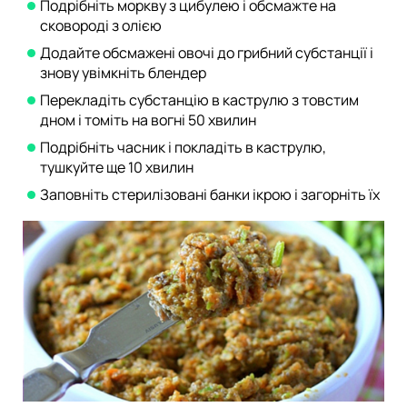
Подрібніть моркву з цибулею і обсмажте на
сковороді з олією
Додайте обсмажені овочі до грибний субстанції і
знову увімкніть блендер
Перекладіть субстанцію в каструлю з товстим
дном і томіть на вогні 50 хвилин
Подрібніть часник і покладіть в каструлю,
тушкуйте ще 10 хвилин
Заповніть стерилізовані банки ікрою і загорніть їх