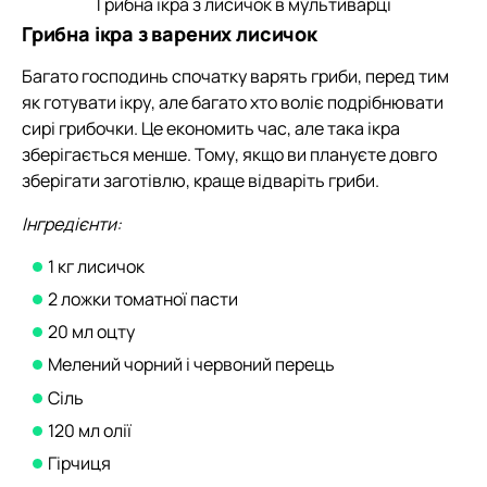
Грибна ікра з лисичок в мультиварці
Грибна ікра з варених лисичок
Багато господинь спочатку варять гриби, перед тим
як готувати ікру, але багато хто воліє подрібнювати
сирі грибочки. Це економить час, але така ікра
зберігається менше. Тому, якщо ви плануєте довго
зберігати заготівлю, краще відваріть гриби.
Інгредієнти:
1 кг лисичок
2 ложки томатної пасти
20 мл оцту
Мелений чорний і червоний перець
Сіль
120 мл олії
Гірчиця