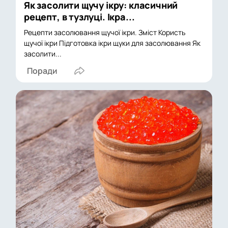
Як засолити щучу ікру: класичний
рецепт, в тузлуці. Ікра...
Рецепти засолювання щучої ікри. Зміст Користь
щучої ікри Підготовка ікри щуки для засолювання Як
засолити...
Поради