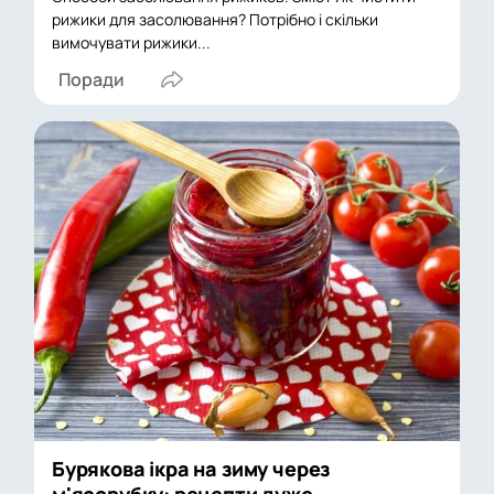
рижики для засолювання? Потрібно і скільки
вимочувати рижики...
Поради
Бурякова ікра на зиму через
м'ясорубку: рецепти дуже...