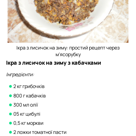
Ікра з лисичок на зиму: простий рецепт через
м'ясорубку
Ікра з лисичок на зиму з кабачками
Інгредієнти:
2 кг грибочків
800 г кабачків
300 мл олії
05 кг цибулі
0,5 кг моркви
2 ложки томатної пасти