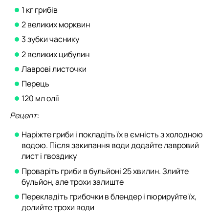
1 кг грибів
2 великих морквин
3 зубки часнику
2 великих цибулин
Лаврові листочки
Перець
120 мл олії
Рецепт:
Наріжте гриби і покладіть їх в ємність з холодною
водою. Після закипання води додайте лавровий
лист і гвоздику
Проваріть гриби в бульйоні 25 хвилин. Злийте
бульйон, але трохи залиште
Перекладіть грибочки в блендер і пюрируйте їх,
долийте трохи води