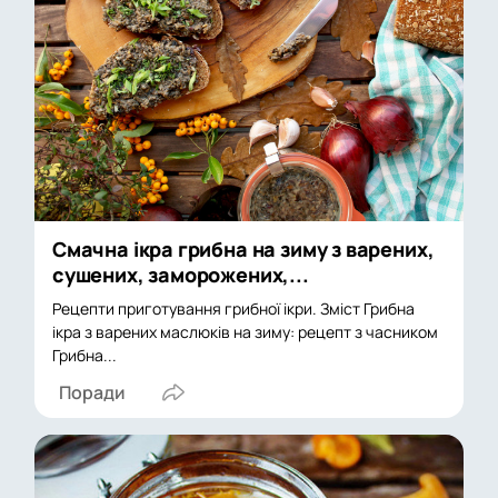
Смачна ікра грибна на зиму з варених,
сушених, заморожених,...
Рецепти приготування грибної ікри. Зміст Грибна
ікра з варених маслюків на зиму: рецепт з часником
Грибна...
Поради