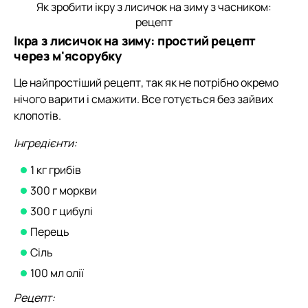
Як зробити ікру з лисичок на зиму з часником:
рецепт
Ікра з лисичок на зиму: простий рецепт
через м'ясорубку
Це найпростіший рецепт, так як не потрібно окремо
нічого варити і смажити. Все готується без зайвих
клопотів.
Інгредієнти:
1 кг грибів
300 г моркви
300 г цибулі
Перець
Сіль
100 мл олії
Рецепт: