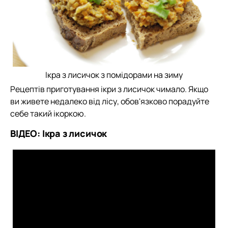
Ікра з лисичок з помідорами на зиму
Рецептів приготування ікри з лисичок чимало. Якщо
ви живете недалеко від лісу, обов'язково порадуйте
себе такий ікоркою.
ВІДЕО: Ікра з лисичок