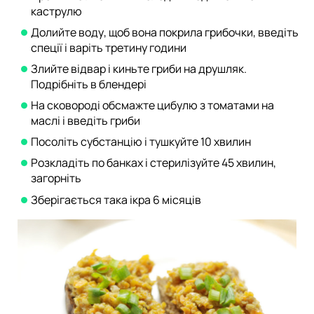
каструлю
Долийте воду, щоб вона покрила грибочки, введіть
спеції і варіть третину години
Злийте відвар і киньте гриби на друшляк.
Подрібніть в блендері
На сковороді обсмажте цибулю з томатами на
маслі і введіть гриби
Посоліть субстанцію і тушкуйте 10 хвилин
Розкладіть по банках і стерилізуйте 45 хвилин,
загорніть
Зберігається така ікра 6 місяців