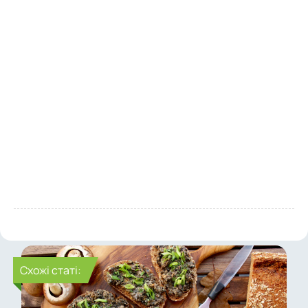
Cхожі статі: