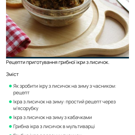
Рецепти приготування грибної ікри з лисичок.
Зміст
Як зробити ікру з лисичок на зиму з часником:
рецепт
Ікра з лисичок на зиму: простий рецепт через
м'ясорубку
Ікра з лисичок на зиму з кабачками
Грибна ікра з лисичок в мультиварці