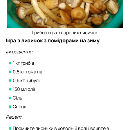
Грибна ікра з варених лисичок
Ікра з лисичок з помідорами на зиму
Інгредієнти:
1 кг грибів
0,5 кг томатів
0,5 кг цибулі
150 мл олії
Сіль
Спеції
Рецепт:
Промийте лисички в холодній воді і всипте в