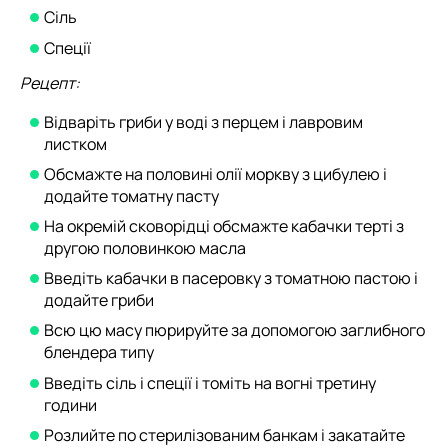
Сіль
Спеції
Рецепт:
Відваріть гриби у воді з перцем і лавровим
листком
Обсмажте на половині олії моркву з цибулею і
додайте томатну пасту
На окремій сковорідці обсмажте кабачки терті з
другою половинкою масла
Введіть кабачки в пасеровку з томатною пастою і
додайте гриби
Всю цю масу пюрируйте за допомогою заглибного
блендера типу
Введіть сіль і спеції і томіть на вогні третину
години
Розлийте по стерилізованим банкам і закатайте