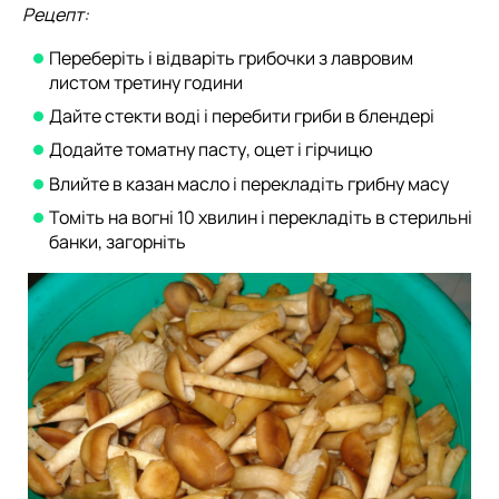
Рецепт:
Переберіть і відваріть грибочки з лавровим
листом третину години
Дайте стекти воді і перебити гриби в блендері
Додайте томатну пасту, оцет і гірчицю
Влийте в казан масло і перекладіть грибну масу
Томіть на вогні 10 хвилин і перекладіть в стерильні
банки, загорніть