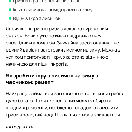
Грибна ікра з варених лисичок
Ікра з лисичок з помідорами на зиму
ВІДЕО: Ікра з лисичок
Лисички – корисні гриби з яскраво вираженим
смаком. Вони дуже поживні і відрізняються
своєрідним ароматом. Звичайна засолювання – не
єдиний варіант заготовки лисичок на зиму. Можна з
успіхом приготувати ікру, яка стане відмінною
начинкою для піци і пирогів.
Як зробити ікру з лисичок на зиму з
часником: рецепт
Найкраще займатися заготівлею восени, коли грибів
дуже багато. Так як капелюшки можуть вбирати
шкідливі речовини, необхідно ненадовго замочити
гриби в холодній воді. Після цього вода зливається.
Інгредієнти: