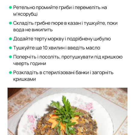
Ретельно промийте гриби і перемеліть на
м'ясорубці
Складіть грибне пюре в казан і тушкуйте, поки
вода не википить
Додайте терту моркву і подрібнену цибулю
Тушкуйте ще 10 хвилин і введіть масло
Поперчіть і посоліть, протушкувати під кришкою
чверть години
Розкладіть в стерилізовані банки і загорніть
кришками