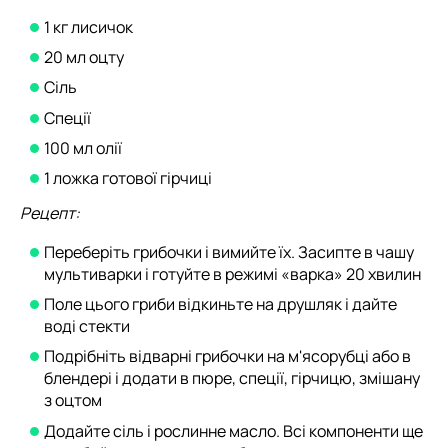
1 кг лисичок
20 мл оцту
Сіль
Спеції
100 мл олії
1 ложка готової гірчиці
Рецепт:
Переберіть грибочки і вимийте їх. Засипте в чашу
мультиварки і готуйте в режимі «варка» 20 хвилин
Поле цього гриби відкиньте на друшляк і дайте
воді стекти
Подрібніть відварні грибочки на м'ясорубці або в
блендері і додати в пюре, спеції, гірчицю, змішану
з оцтом
Додайте сіль і рослинне масло. Всі компоненти ще