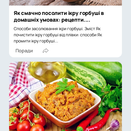
Як смачно посолити ікру горбуші в
домашніх умовах: рецепти....
Способи засолювання ікри горбуші. Зміст Як
почистити ікру горбуші від плівки: способи Як
промити ікру горбуші...
Поради