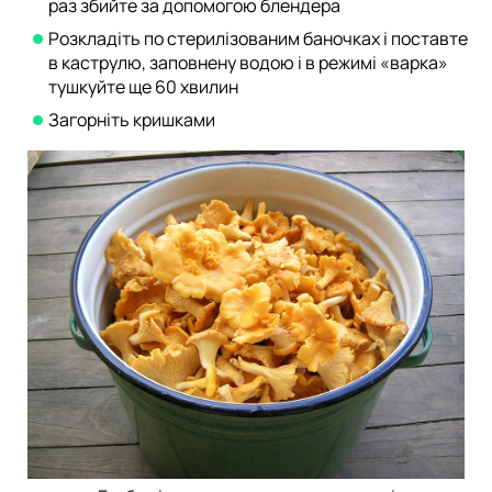
раз збийте за допомогою блендера
Розкладіть по стерилізованим баночках і поставте
в каструлю, заповнену водою і в режимі «варка»
тушкуйте ще 60 хвилин
Загорніть кришками