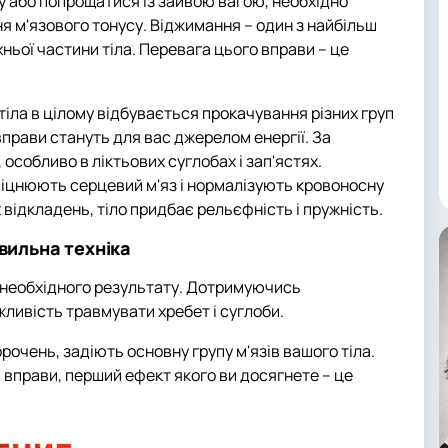
у або попрощатися із зайвою вагою, необхідно
я м'язового тонусу. Віджимання – один з найбільш
ньої частини тіла. Перевага цього вправи – це
тіла в цілому відбувається прокачування різних груп
вправи стануть для вас джерелом енергії. За
собливо в ліктьових суглобах і зап'ястях.
іцнюють серцевий м'яз і нормалізують кровоносну
 відкладень, тіло придбає рельєфність і пружність.
авильна техніка
 необхідного результату. Дотримуючись
жливість травмувати хребет і суглоби.
орочень, задіють основну групу м'язів вашого тіла.
 вправи, перший ефект якого ви досягнете – це