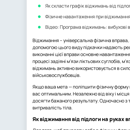
Як скласти графік віджимань від підло
Фізичне навантаження при віджиманнях
Відео: Програма віджимань: вибухові 
Віджимання – універсальна фізична вправа, 
допомогою цього виду підкачки надають рел
виконанні цієї вправи основне навантаження 
процесі задіяні м'язи ліктьових суглобів, м'
віджимань активно використовується в сило
військовослужбовців.
Якщо ваша мета — поліпшити фізичну форму в
вас оптимальним. Незалежно від віку і міс
досягти бажаного результату. Одночасно з т
витривалість тіла.
Як віджимання від підлоги на руках 