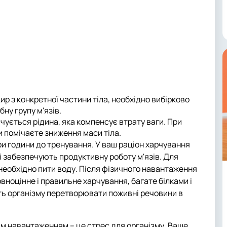
 з конкретної частини тіла, необхідно вибірково
ну групу м'язів.
чується рідина, яка компенсує втрату ваги. При
и помічаєте зниження маси тіла.
и години до тренування. У ваш раціон харчування
кі забезпечують продуктивну роботу м'язів. Для
 необхідно пити воду. Після фізичного навантаження
вноцінне і правильне харчування, багате білками і
ть організму перетворювати поживні речовини в
им навантаженням – це стрес для організму. Ваше