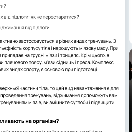
ги?
 від підлоги: як не перестаратися?
віджимання від підлоги
активно застосовується в різних видах тренувань. З
ьєфність корпусу тіла і нарощують м'язову масу. При
припадає на грудні м'язи і трицепс. Крім цього, в
язи плечового поясу, м'язи сідниць і преса. Комплекс
вих видах спорту, є основою при підготовці
ерхньої частини тіла, то цей вид навантаження є для
ця проведення тренувань, віджимання допоможуть вам
ренуванням м'язів, ви зміцните суглоби і підвищити
впливають на організм?