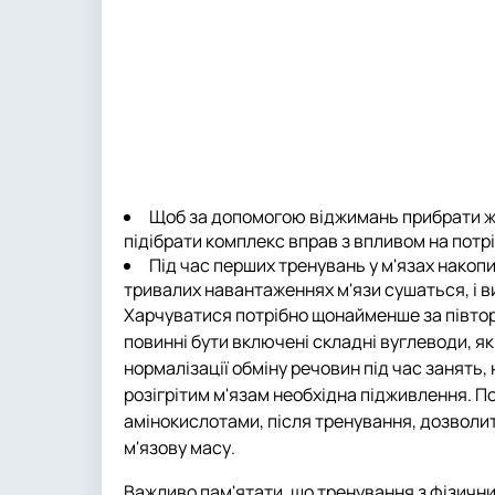
Щоб за допомогою віджимань прибрати жир
підібрати комплекс вправ з впливом на потріб
Під час перших тренувань у м'язах накопи
тривалих навантаженнях м'язи сушаться, і в
Харчуватися потрібно щонайменше за півтор
повинні бути включені складні вуглеводи, я
нормалізації обміну речовин під час занять,
розігрітим м'язам необхідна підживлення. По
амінокислотами, після тренування, дозволи
м'язову масу.
Важливо пам'ятати, що тренування з фізичн