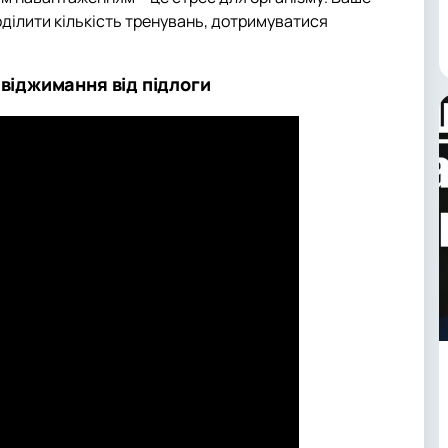
ділити кількість тренувань, дотримуватися
 віджимання від підлоги