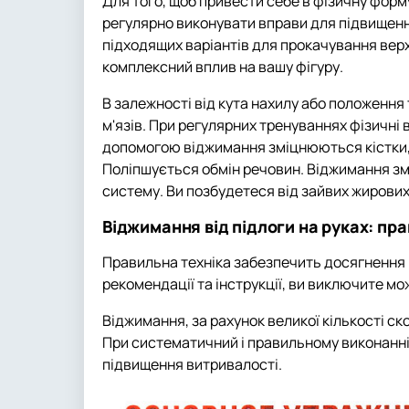
Для того, щоб привести себе в фізичну форм
регулярно виконувати вправи для підвищенн
підходящих варіантів для прокачування верх
комплексний вплив на вашу фігуру.
В залежності від кута нахилу або положення 
м'язів. При регулярних тренуваннях фізичні 
допомогою віджимання зміцнюються кістки, о
Поліпшується обмін речовин. Віджимання зм
систему. Ви позбудетеся від зайвих жирових
Віджимання від підлоги на руках: пр
Правильна техніка забезпечить досягнення
рекомендації та інструкції, ви виключите мо
Віджимання, за рахунок великої кількості ск
При систематичний і правильному виконанні
підвищення витривалості.