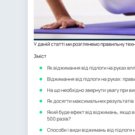
У даній статті ми розглянемо правильну тех
Зміст
Як віджимання від підлоги на руках вп
Віджимання від підлоги на руках: прав
На що необхідно звернути увагу при ви
Як досягти максимальних результатів 
Який буде ефект від віджимань, якщо в
500 разів?
Способи і види віджимань від підлоги 