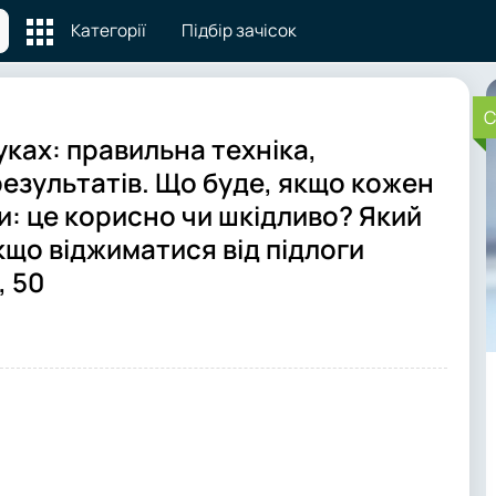
Категорії
Підбір зачісок
C
уках: правильна техніка,
езультатів. Що буде, якщо кожен
и: це корисно чи шкідливо? Який
кщо віджиматися від підлоги
, 50