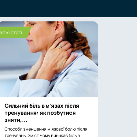
хожі статі:
Сильний біль в м'язах після
тренування: як позбутися
зняти,...
Способи зменшення м'язової болю після
тренувань. Зміст Чому виникає біль в