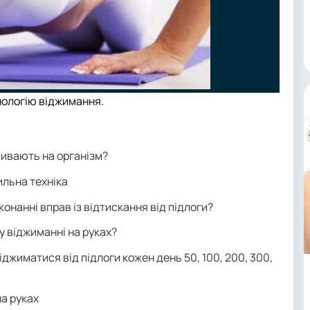
нологію віджимання.
ливають на організм?
ильна техніка
конанні вправ із відтискання від підлоги?
у віджиманні на руках?
іджиматися від підлоги кожен день 50, 100, 200, 300,
на руках