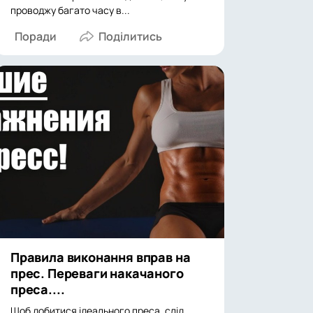
проводжу багато часу в...
Поради
Правила виконання вправ на
прес. Переваги накачаного
преса....
Щоб добитися ідеального преса, слід