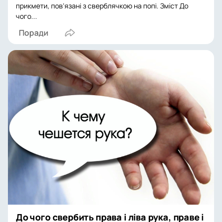
прикмети, пов'язані з сверблячкою на попі. Зміст До
чого...
Поради
До чого свербить права і ліва рука, праве і