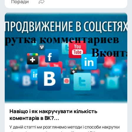
Поради
Навіщо і як накручувати кількість
коментарів в ВК?...
У даній статті ми розглянемо методи і способи накрутки