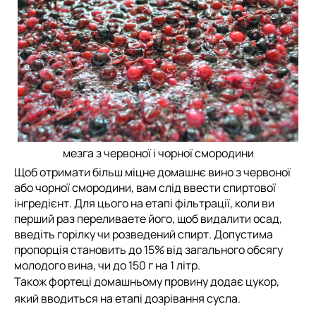
мезга з червоної і чорної смородини
Щоб отримати більш міцне домашнє вино з червоної
або чорної смородини, вам слід ввести спиртової
інгредієнт. Для цього на етапі фільтрації, коли ви
перший раз переливаете його, щоб видалити осад,
введіть горілку чи розведений спирт. Допустима
пропорція становить до 15% від загального обсягу
молодого вина, чи до 150 г на 1 літр.
Також фортеці домашньому провину додає цукор,
який вводиться на етапі дозрівання сусла.