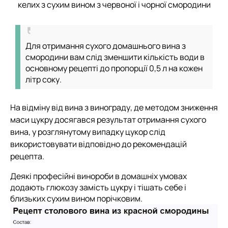
келих з сухим вином з червоної і чорної смородини
Для отримання сухого домашнього вина з
смородини вам слід зменшити кількість води в
основному рецепті до пропорції 0,5 л на кожен
літр соку.
На відміну від вина з винограду, де методом зниження
маси цукру досягався результат отримання сухого
вина, у розглянутому випадку цукор слід
використовувати відповідно до рекомендацій
рецепта.
Деякі професійні винороби в домашніх умовах
додають глюкозу замість цукру і тішать себе і
близьких сухим вином порічковим.