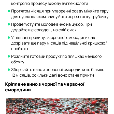
контролю процесу виходу вуглекислоти
Протягом місяця при утворенні осаду міняйте тару
для сусла шляхом зливу його через тонку трубочку
Продегустуйте молоде вино на цукор. При
додайте ще солодощі на свій смак
У підвалі провину з червоної смородини слід
дозрівати ще пару місяців під нещільної кришкою/
пробкою
Розлийте готовий продукт по пляшках меншого
обсягу
Зберігайте вино з червоної смородини не більше
12 місяців, оскільки далі воно стане гірчити
Кріплене вино з чорної та червоної
смородини