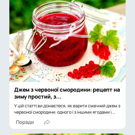
Джем з червоної смородини: рецепт на
зиму простий, з...
У цій статті ви дізнаєтеся, як варити смачний джем з
червоної смородини: одного і з іншими ягодами і...
Поради