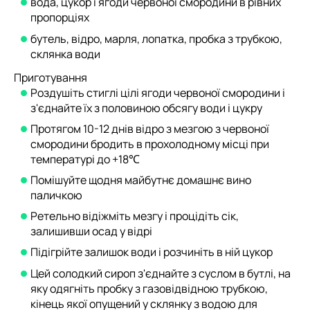
вода, цукор і ягоди червоної смородини в рівних
пропорціях
бутель, відро, марля, лопатка, пробка з трубкою,
склянка води
Приготування
Роздушіть стиглі цілі ягоди червоної смородини і
з'єднайте їх з половиною обсягу води і цукру
Протягом 10-12 днів відро з мезгою з червоної
смородини бродить в прохолодному місці при
температурі до +18℃
Помішуйте щодня майбутнє домашнє вино
паличкою
Ретельно відіжміть мезгу і процідіть сік,
залишивши осад у відрі
Підігрійте залишок води і розчиніть в ній цукор
Цей солодкий сироп з'єднайте з суслом в бутлі, на
яку одягніть пробку з газовідвідною трубкою,
кінець якої опущений у склянку з водою для