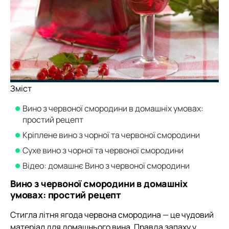
Зміст
Вино з червоної смородини в домашніх умовах:
простий рецепт
Кріплене вино з чорної та червоної смородини
Сухе вино з чорної та червоної смородини
Відео: домашнє Вино з червоної смородини
Вино з червоної смородини в домашніх
умовах: простий рецепт
Стигла літня ягода червона смородина — це чудовий
матеріал для домашнього вина. Правда запаху у