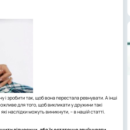
ану і зробити так, щоб вона перестала ревнувати. А інші
ожливе для того, щоб викликати у дружини такі
 які наслідки можуть виникнути, – в нашій статті.
цнити відносини, або їх остаточно зруйнувати.