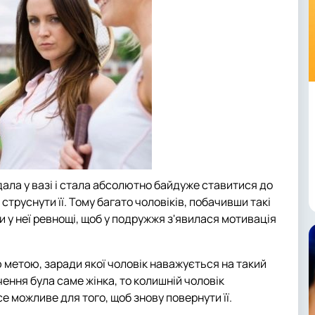
ала у вазі і стала абсолютно байдуже ставитися до
струснути її. Тому багато чоловіків, побачивши такі
и у неї ревнощі, щоб у подружжя з'явилася мотивація
 метою, заради якої чоловік наважується на такий
чення була саме жінка, то колишній чоловік
се можливе для того, щоб знову повернути її.