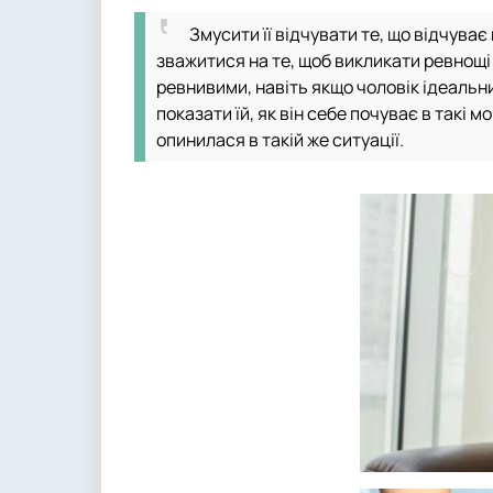
Змусити її відчувати те, що відчуває 
зважитися на те, щоб викликати ревнощі 
ревнивими, навіть якщо чоловік ідеальни
показати їй, як він себе почуває в такі 
опинилася в такій же ситуації.