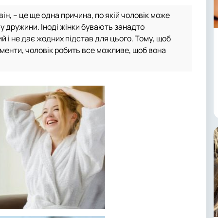
він, – це ще одна причина, по якій чоловік може
у дружини. Іноді жінки бувають занадто
й і не дає жодних підстав для цього. Тому, щоб
моменти, чоловік робить все можливе, щоб вона