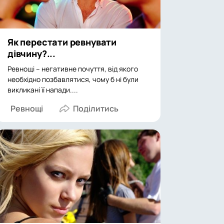
Як перестати ревнувати
дівчину?...
Ревнощі – негативне почуття, від якого
необхідно позбавлятися, чому б ні були
викликані її напади....
Ревнощі