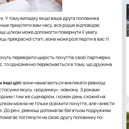
и. У тому випадку якщо ваша друга половинка
енше приділяти вам часу, все рідше відповідає
ощі цілком може допомогти повернути її увагу.
ь прекрасної статі, вона може розгледіти в вас ті
хочуть перевірити щирість почуттів своєї партнерки,
ує, то однозначно переконається в тому, що дружина
 інші цілі:
вони намагаються викликати ревнощі
 стосунки якусь «родзинку», новизну. З роками
ним і тим же сценарієм, і кожен день схожий на
цілком можна не тільки освіжити почуття, але і внести
ття. До речі, ревнощі допомагає багатьом подружжям
опомагає поглянути на свою другу половинку по-