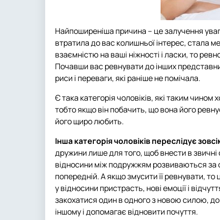
Найпоширеніша причина – це залучення уваг
втратила до вас колишньої інтерес, стала м
взаємністю на ваші ніжності і ласки, то ревн
Почавши вас ревнувати до інших представниц
риси і переваги, які раніше не помічала.
Є така категорія чоловіків, які таким чином 
тобто якщо він побачить, що вона його ревн
його щиро любить.
Інша категорія чоловіків переслідує зовсім
дружини лише для того, щоб внести в звичні
відносини між подружжям розвиваються за од
попередній. А якщо змусити її ревнувати, то 
у відносини пристрасть, нові емоції і відчу
закохатися один в одного з новою силою, д
іншому і допомагає відновити почуття.