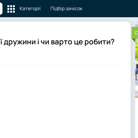
Категорії
Підбір зачісок
C
ї дружини і чи варто це робити?