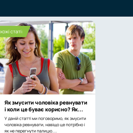
хожі статі:
Як змусити чоловіка ревнувати
і коли це буває корисно? Як...
У даній статті ми поговоримо, як змусити
чоловіка ревнувати, навіщо це потрібно і
як не перегнути палицю....