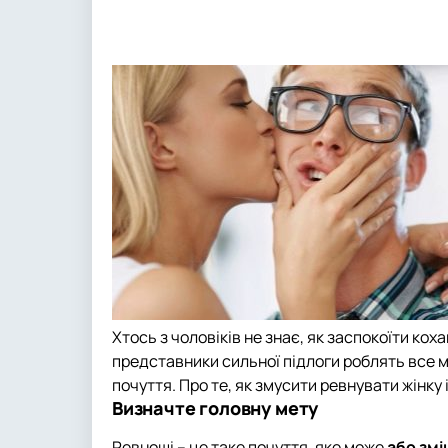
Хтось з чоловіків не знає, як заспокоїти кох
представники сильної підлоги роблять все м
почуття. Про те, як змусити ревнувати жінку і
Визначте головну мету
Ревнощі – це таке почуття, яке може
або змі