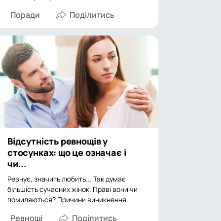
Поради
Відсутність ревнощів у
стосунках: що це означає і
чи...
Ревнує, значить любить... Так думає
більшість сучасних жінок. Праві вони чи
помиляються? Причини виникнення...
Ревнощі