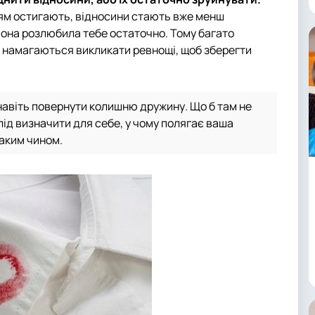
жям остигають, відносини стають вже менш
 вона розлюбила тебе остаточно. Тому багато
у, намагаються викликати ревнощі, щоб зберегти
навіть повернути колишню дружину. Що б там не
слід визначити для себе, у чому полягає ваша
таким чином.