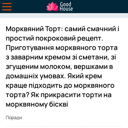
Морквяний Торт: самий смачний і
простий покроковий рецепт.
Приготування морквяного торта
з заварним кремом зі сметани, зі
згущеним молоком, вершками в
домашніх умовах. Який крем
краще підходить до морквяного
торта? Як прикрасити торти на
морквяному біскві
Поради