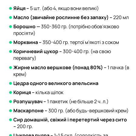
Яйця –
5 шт. (або 4, якщо вони великі)
Масло (звичайне рослинне без запаху) –
220 мл
Борошно —
350-360 гр. (потрібно обов'язково
просіяти)
Морквина –
350-400 гр. тертої м'якоті з соком
Коричневий цукор –
300-400 гр. (на свою
перевагу)
Жирне масло вершкове (понад 80%) –
1 пачка (в
крем)
Цедра одного великого апельсина
Кориця –
кілька щіпок
Розпушувач –
1 пакетик (не більше 2 ч. л.)
Маскарпоне –
300 гр. (або будь-вершковий крем)
Сир домашній, свіжий і перетертий через сито
–
200 гр.
Цукрова пудра –
1-1,5 скл. (солодкість за