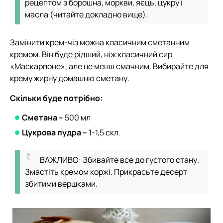
рецептом з борошна, моркви, яєць, цукру і
масла (читайте докладно вище).
Замінити крем-чіз можна класичним сметанним
кремом. Він буде рідший, ніж класичний сир
«Маскарпоне», але не менш смачним. Вибирайте для
крему жирну домашню сметану.
Скільки буде потрібно:
Сметана –
500 мл
Цукрова пудра –
1-1,5 скл.
ВАЖЛИВО: Збивайте все до густого стану.
Змастіть кремом коржі. Прикрасьте десерт
збитими вершками.