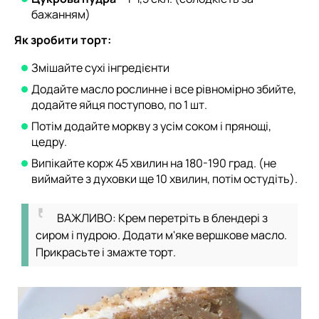
бажанням)
Як зробити торт:
Змішайте сухі інгредієнти
Додайте масло рослинне і все рівномірно збийте,
додайте яйця поступово, по 1 шт.
Потім додайте моркву з усім соком і прянощі,
цедру.
Випікайте корж 45 хвилин на 180-190 град. (не
виймайте з духовки ще 10 хвилин, потім остудіть).
ВАЖЛИВО: Крем перетріть в блендері з
сиром і пудрою. Додати м'яке вершкове масло.
Прикрасьте і змажте торт.