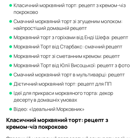
Класичний морквяний торт: рецепт з кремом-чіз
покроково
Смачний морквяний торт зі згущеним молоком:
найпростіший домашній рецепт
Морквяний торт з горіхами від Енді Шефа: рецепт
Морквяний Торт від Старбакс: смачний рецепт
Морквяний торт зі сметанним кремом: рецепт
Морквяний Торт від Юлії Висоцької: рецепт з фото
Смачний морквяний торт в мультиварці: рецепт
Дієтичний морквяний торт: рецепт для ПП
Ідеї для прикраси морквяного торта: декор
десерту в домашніх умовах
Відео: «Ідеальний Морковник»
Класичний морквяний торт: рецепт з
кремом-чіз покроково