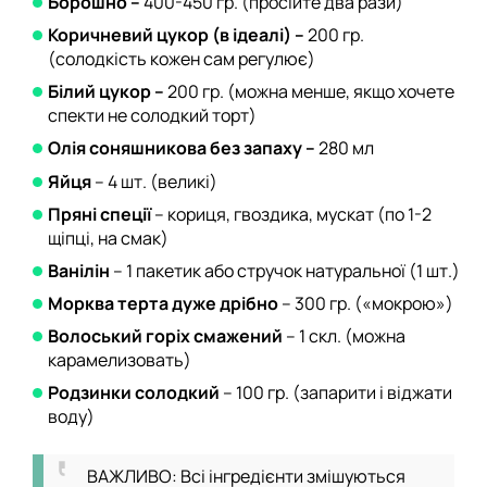
Борошно –
400-450 гр. (просійте два рази)
Коричневий цукор (в ідеалі) –
200 гр.
(солодкість кожен сам регулює)
Білий цукор –
200 гр. (можна менше, якщо хочете
спекти не солодкий торт)
Олія соняшникова без запаху –
280 мл
Яйця
– 4 шт. (великі)
Пряні спеції
– кориця, гвоздика, мускат (по 1-2
щіпці, на смак)
Ванілін
– 1 пакетик або стручок натуральної (1 шт.)
Морква терта дуже дрібно
– 300 гр. («мокрою»)
Волоський горіх смажений
– 1 скл. (можна
карамелизовать)
Родзинки солодкий
– 100 гр. (запарити і віджати
воду)
ВАЖЛИВО: Всі інгредієнти змішуються