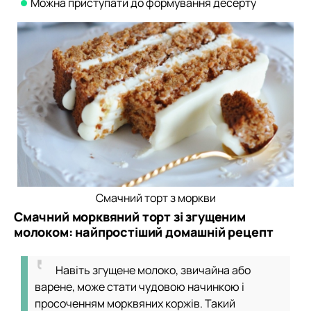
Можна приступати до формування десерту
Смачний торт з моркви
Смачний морквяний торт зі згущеним
молоком: найпростіший домашній рецепт
Навіть згущене молоко, звичайна або
варене, може стати чудовою начинкою і
просоченням морквяних коржів. Такий