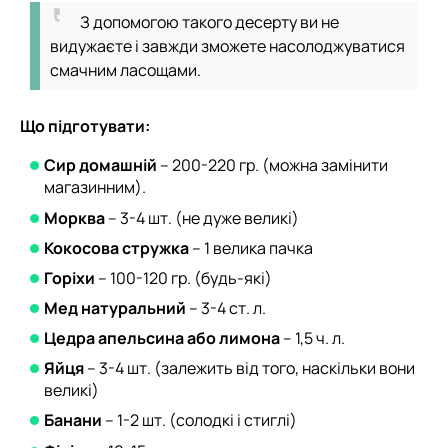
З допомогою такого десерту ви не
видужаєте і завжди зможете насолоджуватися
смачним ласощами.
Що підготувати:
Сир домашній
– 200-220 гр. (можна замінити
магазинним).
Морква
– 3-4 шт. (не дуже великі)
Кокосова стружка
– 1 велика пачка
Горіхи
– 100-120 гр. (будь-які)
Мед натуральний
– 3-4 ст. л.
Цедра апельсина або лимона
– 1,5 ч. л.
Яйця
– 3-4 шт. (залежить від того, наскільки вони
великі)
Банани
– 1-2 шт. (солодкі і стиглі)