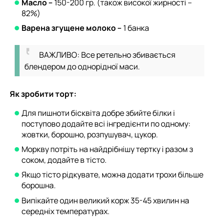
Масло –
150-200 гр. (також високої жирності –
82%)
Варена згущене молоко –
1 банка
ВАЖЛИВО: Все ретельно збивається
блендером до однорідної маси.
Як зробити торт:
Для пишноти бісквіта добре збийте білки і
поступово додайте всі інгредієнти по одному:
жовтки, борошно, розпушувач, цукор.
Моркву потріть на найдрібнішу тертку і разом з
соком, додайте в тісто.
Якщо тісто рідкувате, можна додати трохи більше
борошна.
Випікайте один великий корж 35-45 хвилин на
середніх температурах.