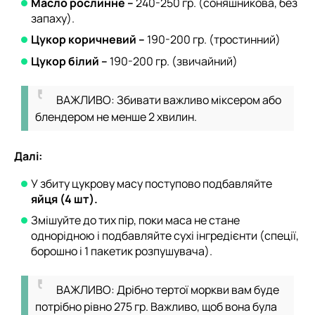
Масло рослинне –
240-250 гр. (соняшникова, без
запаху).
Цукор коричневий –
190-200 гр. (тростинний)
Цукор білий –
190-200 гр. (звичайний)
ВАЖЛИВО: Збивати важливо міксером або
блендером не менше 2 хвилин.
Далі:
У збиту цукрову масу поступово подбавляйте
яйця (4 шт).
Змішуйте до тих пір, поки маса не стане
однорідною і подбавляйте сухі інгредієнти (спеції,
борошно і 1 пакетик розпушувача).
ВАЖЛИВО: Дрібно тертої моркви вам буде
потрібно рівно 275 гр. Важливо, щоб вона була