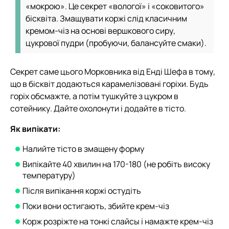
«мокрою». Це секрет «вологої» і «соковитого»
бісквіта. Змащувати коржі слід класичним
кремом-чіз на основі вершкового сиру,
цукрової пудри (пробуючи, балансуйте смаки).
Секрет саме цього Морковника від Енді Шефа в тому,
що в бісквіт додаються карамелізовані горіхи. Будь
горіх обсмажте, а потім тушкуйте з цукром в
сотейнику. Дайте охолонути і додайте в тісто.
Як випікати:
Налийте тісто в змащену форму
Випікайте 40 хвилин на 170-180 (не робіть високу
температуру)
Після випікання коржі остудіть
Поки вони остигають, збийте крем-чіз
Корж розріжте на тонкі слайсы і намажте крем-чіз