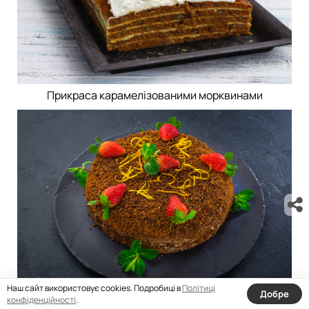
Прикраса карамелізованими морквинами
Наш сайт використовує cookies. Подробиці в
Політиці
Добре
конфіденційності
.
Свіжа полуниця для декору