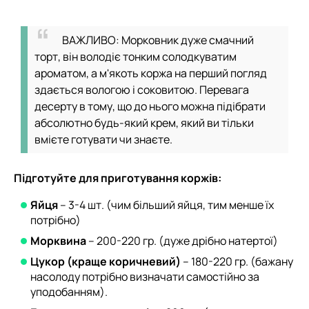
ВАЖЛИВО: Морковник дуже смачний
торт, він володіє тонким солодкуватим
ароматом, а м'якоть коржа на перший погляд
здається вологою і соковитою. Перевага
десерту в тому, що до нього можна підібрати
абсолютно будь-який крем, який ви тільки
вмієте готувати чи знаєте.
Підготуйте для приготування коржів:
Яйця
– 3-4 шт. (чим більший яйця, тим менше їх
потрібно)
Морквина
– 200-220 гр. (дуже дрібно натертої)
Цукор (краще коричневий)
– 180-220 гр. (бажану
насолоду потрібно визначати самостійно за
уподобанням).