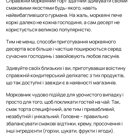
Справжній морквяний торт здатний здивувати своїми
смаковими якостями будь-якого, навіть
найвибагливішого гурмана. На жаль, морквяні пече
коржі далеко не кожна господиня, а сам десерт не
користується великою популярністю.
Тим не менш, способи приготування морквяного
десертів все більше і частіше поширюються серед
сучасних господинь і завойовують любов ласунів.
Здивуйте своїх близьких і ви, приготувавши воістину
справжній кондитерський делікатес з тих продуктів,
що так доступні і завжди є в наявності магазинів.
Морковник чудово підійде для урочистого випадку і
просто для того, щоб покликати гостей на чай. Так,
смак торта специфічний, але тим і привабливий,
незабутній і унікальний. Головне – правильно
збалансувати смакові відтінки, крему, просочення і
інші інгредієнти (горіхи, цукати, фрукти і ягоди).