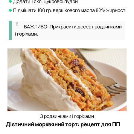
Додати 1 скл. цукрової пудри
Підмішати 100 гр. вершкового масла 82% жирності
ВАЖЛИВО: Прикрасити десерт родзинками
і горіхами.
З родзинками і горіхами
Дієтичний морквяний торт: рецепт для ПП