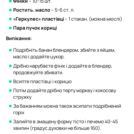
Фініки
– 10-15 шт.
Ростить. масло
– 5-6 ст. л.
«Геркулес» пластівці
– 1 стакан. (можна мюслі)
Пара пучок кориці
Випікання:
Подрібніть банан блендером, збийте з яйцем,
масло і додайте цукор.
Дрібно нарубаєте фінік і додайте в блендер,
продовжуйте збивати.
Всипте пластівці і корицю
Потім додайте дрібно терту моркву і кокосову
стружку
За бажанням можна також всипати подрібнений
горіх
Залийте в змащену форму тісто і печемо 40-45
хвилин (градус духовки не більше 160).