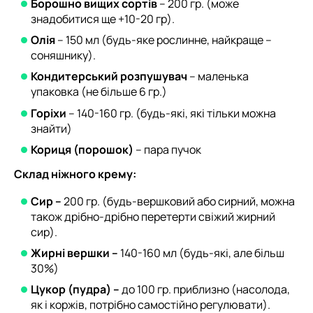
Борошно вищих сортів
– 200 гр. (може
знадобитися ще +10-20 гр).
Олія
– 150 мл (будь-яке рослинне, найкраще –
соняшнику).
Кондитерський розпушувач
– маленька
упаковка (не більше 6 гр.)
Горіхи
– 140-160 гр. (будь-які, які тільки можна
знайти)
Кориця (порошок)
– пара пучок
Склад ніжного крему:
Сир –
200 гр. (будь-вершковий або сирний, можна
також дрібно-дрібно перетерти свіжий жирний
сир).
Жирні вершки –
140-160 мл (будь-які, але більш
30%)
Цукор (пудра) –
до 100 гр. приблизно (насолода,
як і коржів, потрібно самостійно регулювати).