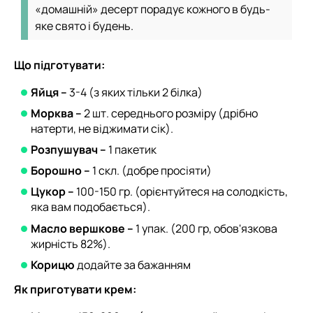
«домашній» десерт порадує кожного в будь-
яке свято і будень.
Що підготувати:
Яйця –
3-4 (з яких тільки 2 білка)
Морква –
2 шт. середнього розміру (дрібно
натерти, не віджимати сік).
Розпушувач –
1 пакетик
Борошно –
1 скл. (добре просіяти)
Цукор –
100-150 гр. (орієнтуйтеся на солодкість,
яка вам подобається).
Масло вершкове –
1 упак. (200 гр, обов'язкова
жирність 82%).
Корицю
додайте за бажанням
Як приготувати крем: