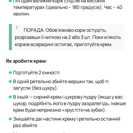
Піч один великий корж слід не на високих
температурах (ідеально – 180 градусів). Час – 40
хвилин.
ПОРАДА: Обов'язково корж остудіть,
розрізавши її ниткою на 2 або 3 шт. Поки м'якоть
коржів всередині остигає, приготуйте крем.
Як зробити крем:
Підготуйте 2 ємності
В одній ретельно збийте вершки так, щоб ті
загусли (без цукру).
В іншій — сирний крем і цукрову пудру (якщо у вас
цукор, подрібніть його в пудру заздалегідь, інакше
крем буде неприємно «хрустіти на зубах).
Змішайте дві частини крему і ретельно останній
раз збийте