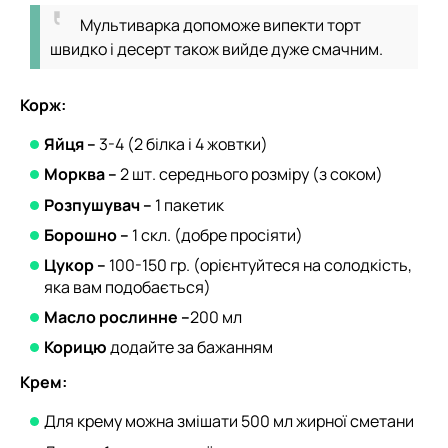
Мультиварка допоможе випекти торт
швидко і десерт також вийде дуже смачним.
Корж:
Яйця –
3-4 (2 білка і 4 жовтки)
Морква –
2 шт. середнього розміру (з соком)
Розпушувач –
1 пакетик
Борошно –
1 скл. (добре просіяти)
Цукор –
100-150 гр. (орієнтуйтеся на солодкість,
яка вам подобається)
Масло рослинне –
200 мл
Корицю
додайте за бажанням
Крем:
Для крему можна змішати 500 мл жирної сметани