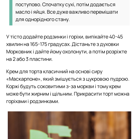
поступово. Спочатку сухі, потім додається
масло і яйця. Все дуже важливо перемішати
для однорідного стану.
У тісто додайте родзинки і горіхи, випікайте 40-45
хвилин на 165-175 градусах. Дістаньте з духовки
Морковник і дайте йому охолонути, а потім розріжте
на 2 або 3 пластини.
Крем для торта класичний на основі сиру
«Маскарпоне», який змішується з цукровою пудрою.
Коржі будуть соковитими з-за моркви і тому крем
може бути жирним і щільним. Прикрасити торт можна
горіхами і родзинками.