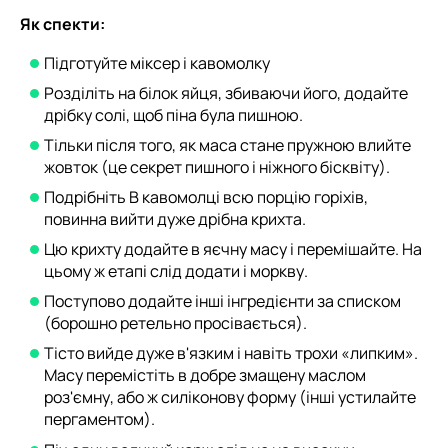
Як спекти:
Підготуйте міксер і кавомолку
Розділіть на білок яйця, збиваючи його, додайте
дрібку солі, щоб піна була пишною.
Тільки після того, як маса стане пружною влийте
жовток (це секрет пишного і ніжного бісквіту).
Подрібніть В кавомолці всю порцію горіхів,
повинна вийти дуже дрібна крихта.
Цю крихту додайте в яєчну масу і перемішайте. На
цьому ж етапі слід додати і моркву.
Поступово додайте інші інгредієнти за списком
(борошно ретельно просівається).
Тісто вийде дуже в'язким і навіть трохи «липким».
Масу перемістіть в добре змащену маслом
роз'ємну, або ж силіконову форму (інші устилайте
пергаментом).