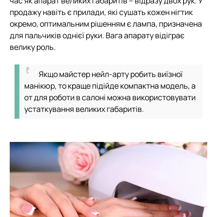
час як апарат великих габаритів – відразу двох рук. У
продажу навіть є прилади, які сушать кожен нігтик
окремо, оптимальним рішенням є лампа, призначена
для пальчиків однієї руки. Вага апарату відіграє
велику роль.
Якщо майстер нейл-арту робить виїзної
манікюр, то краще підійде компактна модель, а
от для роботи в салоні можна використовувати
устаткування великих габаритів.