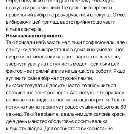
Перед покупкою лампи для гель-лаку необхідно
врахувати різні чинники. Це дозволить зробити
правильний вибір і не розчаруватися в покупці. Отже,
вибираючи цей прилад, варто прийнято до уваги
кілька критеріїв.
Номінальна потужність
Такі прилади набувають не тільки професіонали, але і
самоучки для використання в домашніх умовах. Щоб
вибрати оптимальний варіант, варто в першу чергу
звернути увагу на потужність моделі, оскільки цей
фактор має прямий вплив на швидкість роботи. Якщо
зупинити свій вибір на потужної лампи,
використовувати її досить часто, то збільшиться
споживання електроенергії. Але потужність приладу
впливає на швидкість полімеризації покриття. Тільки
потужна лампа гарантує процес сушіння всього за 30
секунд. Такий варіант є ідеальним для салонів краси,
де в день майстер обслуговує досить велика
кількість людей. Для особистого використання