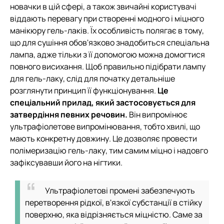
новачки в цій сфері, а також звичайні користувачі
віддають перевагу при створенні модного і міцного
манікюру гель-лаків. Їх особливість полягає в тому,
що для сушіння обов'язково знадобиться спеціальна
лампа, адже тільки з її допомогою можна домогтися
повного висихання. Щоб правильно підібрати лампу
для гель-лаку, слід для початку детальніше
розглянути принцип її функціонування.
Це
спеціальний прилад, який застосовується для
затвердіння певних речовин.
Він випромінює
ультрафіолетове випромінювання, тобто хвилі, що
мають конкретну довжину. Це дозволяє провести
полімеризацію гель-лаку, тим самим міцно і надовго
зафіксувавши його на нігтики.
Ультрафіолетові промені забезпечують
перетворення рідкої, в'язкої субстанції в стійку
поверхню, яка відрізняється міцністю. Саме за