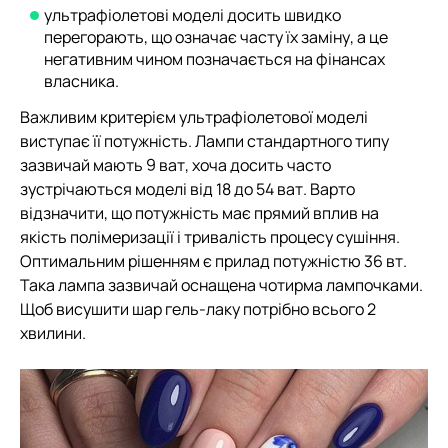
ультрафіолетові моделі досить швидко
перегорають, що означає часту їх заміну, а це
негативним чином позначається на фінансах
власника.
Важливим критерієм ультрафіолетової моделі
виступає її потужність. Лампи стандартного типу
зазвичай мають 9 ват, хоча досить часто
зустрічаються моделі від 18 до 54 ват. Варто
відзначити, що потужність має прямий вплив на
якість полімеризації і тривалість процесу сушіння.
Оптимальним рішенням є прилад потужністю 36 вт.
Така лампа зазвичай оснащена чотирма лампочками.
Щоб висушити шар гель-лаку потрібно всього 2
хвилини.