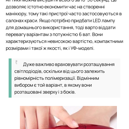
дозволяє істотно економити час на створенні
манікюру, тому такі пристрої часто застосовуються в
салонах краси. Якщо потрібно придбати LED лампу
для домашнього використання, тоді варто віддати
перевагу варіантам з потужністю 6 ват. Вони
характеризуються невисокою вартістю, компактними
розмірами і такої ж якості, як і УФ-моделі.
Дуже важливо враховувати розташування
світлодіодів, оскільки від цього залежить
рівномірність полімеризації. Відмінним
вибором є той варіант, в якому вони
розташовані зверху і з боків.