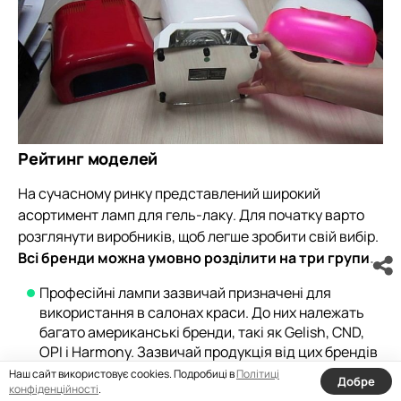
Рейтинг моделей
На сучасному ринку представлений широкий
асортимент ламп для гель-лаку. Для початку варто
розглянути виробників, щоб легше зробити свій вибір.
Всі бренди можна умовно розділити на три групи.
Професійні лампи зазвичай призначені для
використання в салонах краси. До них належать
багато американські бренди, такі як Gelish, CND,
OPI і Harmony. Зазвичай продукція від цих брендів
є дуже якісною, сучасною і дорогої.
Наш сайт використовує cookies. Подробиці в
Політиці
Добре
конфіденційності
.
До середнього класу належать прилади, які можна