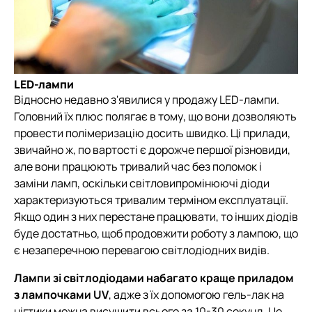
LED-лампи
Відносно недавно з'явилися у продажу LED-лампи.
Головний їх плюс полягає в тому, що вони дозволяють
провести полімеризацію досить швидко. Ці прилади,
звичайно ж, по вартості є дорожче першої різновиди,
але вони працюють тривалий час без поломок і
заміни ламп, оскільки світловипромінюючі діоди
характеризуються тривалим терміном експлуатації.
Якщо один з них перестане працювати, то інших діодів
буде достатньо, щоб продовжити роботу з лампою, що
є незаперечною перевагою світлодіодних видів.
Лампи зі світлодіодами набагато краще приладом
з лампочками UV
, адже з їх допомогою гель-лак на
нігтики можна висушити всього за 10-30 секунд. Це