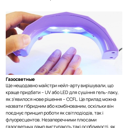
Газосветные
Ще нещодавно майстри нейл-арту вирішували, що
краще придбати – UV або LED для сушіння гель-лаку,
як з'явилося нове рішення – CCFL. Це прилад можна
назвати гібридним або комбінованим, оскільки він
поєднує принцип роботи як світлодіодів, так і
флуоресцентов. Незаперечними плюсами
газосветных ламп виступають такі особливості, як