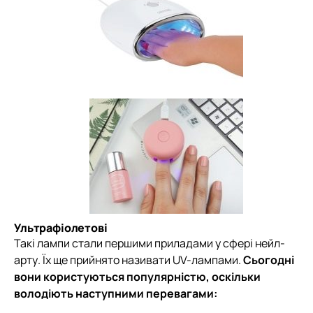
Ультрафіолетові
Такі лампи стали першими приладами у сфері нейл-
арту. Їх ще прийнято називати UV-лампами.
Сьогодні
вони користуються популярністю, оскільки
володіють наступними перевагами: