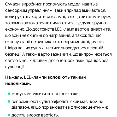
Сучасні виробники пропонують моделі навіть з
сенсорним управлінням. Такий прилад вмикається,
коли рука знаходиться в лампі, а якщо витягнути руку,
то лампа автоматично вимкнеться. Це дуже зручно і
економно. До достоїнств LED-ламп варто віднести те,
що вони не схильні до нагрівання, а також під час
експлуатації не викликають неприємних відчуттів.
Шкіра ваших рук, як і нігтики знаходяться в повній
безпеці. А також варто зазначити, що випромінюється
світло є нешкідливим для очей, оскільки працює без
пульсації.
На жаль, LED-лампи володіють такими
недоліками:
можуть висушити не всі гель-лаки;
випромінюють ультрафіолет, який має нижчий
діапазон, якщо порівнювати з флуоресцентними;
досить висока вартість.