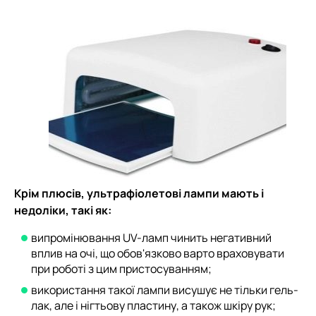
Крім плюсів, ультрафіолетові лампи мають і
недоліки, такі як:
випромінювання UV-ламп чинить негативний
вплив на очі, що обов'язково варто враховувати
при роботі з цим пристосуванням;
використання такої лампи висушує не тільки гель-
лак, але і нігтьову пластину, а також шкіру рук;