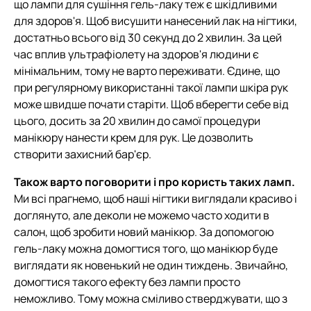
що лампи для сушіння гель-лаку теж є шкідливими
для здоров'я. Щоб висушити нанесений лак на нігтики,
достатньо всього від 30 секунд до 2 хвилин. За цей
час вплив ультрафіолету на здоров'я людини є
мінімальним, тому не варто переживати. Єдине, що
при регулярному використанні такої лампи шкіра рук
може швидше почати старіти. Щоб вберегти себе від
цього, досить за 20 хвилин до самої процедури
манікюру нанести крем для рук. Це дозволить
створити захисний бар'єр.
Також варто поговорити і про користь таких ламп.
Ми всі прагнемо, щоб наші нігтики виглядали красиво і
доглянуто, але деколи не можемо часто ходити в
салон, щоб зробити новий манікюр. За допомогою
гель-лаку можна домогтися того, що манікюр буде
виглядати як новенький не один тиждень. Звичайно,
домогтися такого ефекту без лампи просто
неможливо. Тому можна сміливо стверджувати, що з