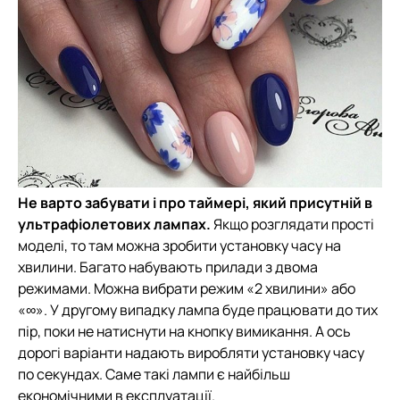
Не варто забувати і про таймері, який присутній в
ультрафіолетових лампах.
Якщо розглядати прості
моделі, то там можна зробити установку часу на
хвилини. Багато набувають прилади з двома
режимами. Можна вибрати режим «2 хвилини» або
«∞». У другому випадку лампа буде працювати до тих
пір, поки не натиснути на кнопку вимикання. А ось
дорогі варіанти надають виробляти установку часу
по секундах. Саме такі лампи є найбільш
економічними в експлуатації.