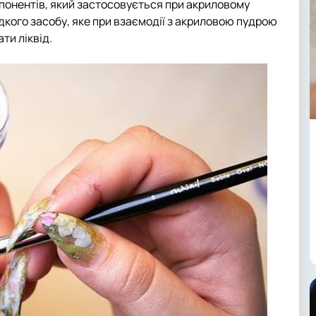
мпонентів, який застосовується при акриловому
ідкого засобу, яке при взаємодії з акриловою пудрою
ти ліквід.