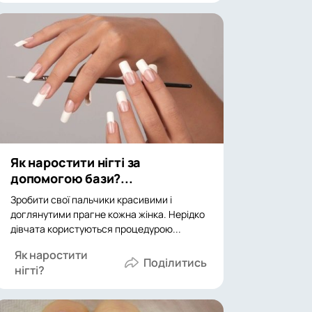
Як наростити нігті за
допомогою бази?...
Зробити свої пальчики красивими і
доглянутими прагне кожна жінка. Нерідко
дівчата користуються процедурою...
Як наростити
нігті?