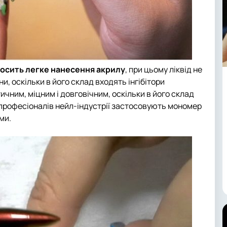
досить легке нанесення акрилу
, при цьому ліквід не
ни, оскільки в його склад входять інгібітори
чним, міцним і довговічним, оскільки в його склад
 професіоналів нейл-індустрії застосовують мономер
ми.