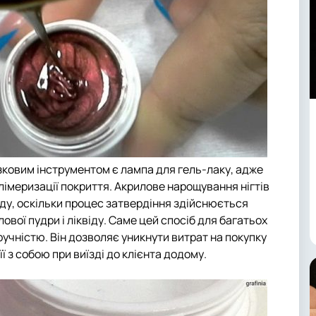
зковим інструментом є лампа для гель-лаку, адже
лімеризації покриття. Акрилове нарощування нігтів
ду, оскільки процес затвердіння здійснюється
лової пудри і ліквіду. Саме цей спосіб для багатьох
ручністю. Він дозволяє уникнути витрат на покупку
її з собою при виїзді до клієнта додому.