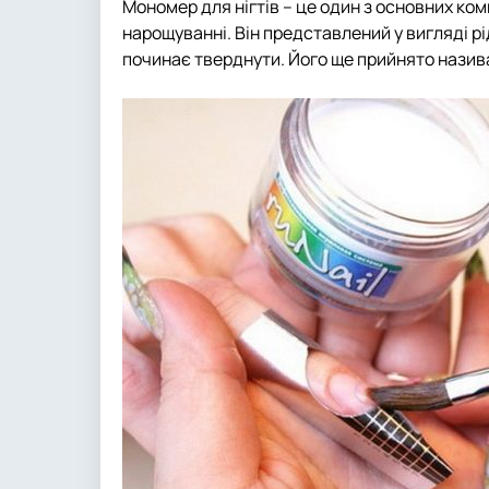
Мономер для нігтів – це один з основних ко
нарощуванні. Він представлений у вигляді р
починає тверднути. Його ще прийнято назива