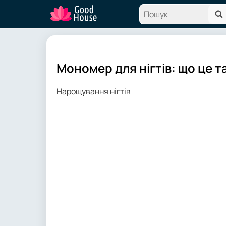
Мономер для нігтів: що це т
Нарощування нігтів