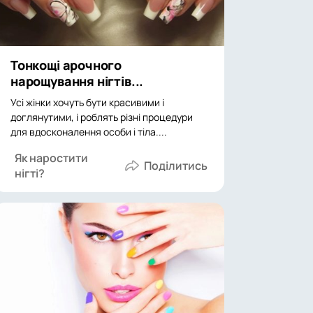
Тонкощі арочного
нарощування нігтів...
Усі жінки хочуть бути красивими і
доглянутими, і роблять різні процедури
для вдосконалення особи і тіла....
Як наростити
нігті?