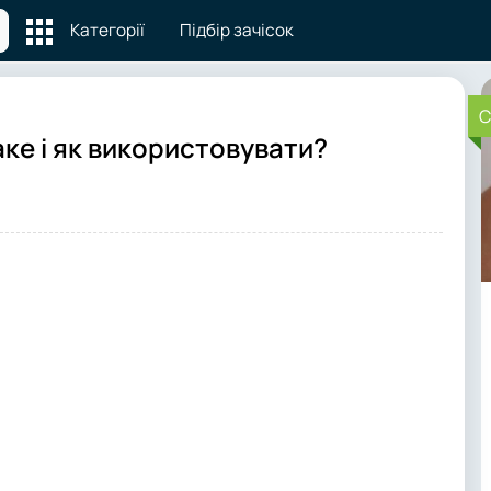
Категорії
Підбір зачісок
C
аке і як використовувати?