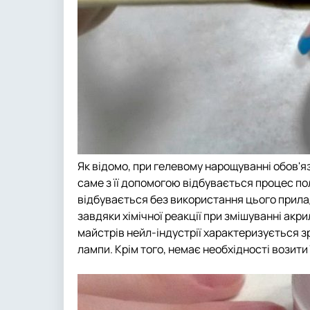
Як відомо, при гелевому нарощуванні обов'я
саме з її допомогою відбувається процес по
відбувається без використання цього прила
завдяки хімічної реакції при змішуванні акри
майстрів нейл-індустрії характеризується з
лампи. Крім того, немає необхідності возити 