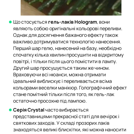
Що стосується
гель-лаків Hologram
, вони
являють собою оригінальні кольорові переливи.
Однак для досягнення бажаного ефекту також
важливо дотримуватися технологію нанесення.
Перший шар гелю, нанесений на базу, необхідно
спочатку кілька хвилин просушити на відкритому
повітрі, і тільки після цього помістити в лампу.
Другий шар просушується таким же чином.
Враховуючи всі нюанси, можна отримати
ідеальний виблискує і переливається всіма
кольорами веселки манікюр. Голографічний ефект
стане помітний тільки після того, як гель-лак
остаточно просохне під лампою.
Серія Crystal
часто вибирається
представницями прекрасної статі для вечірок і
святкових заходів. У складі прозорих лаків
знаходяться великі блискітки, які можна наносити