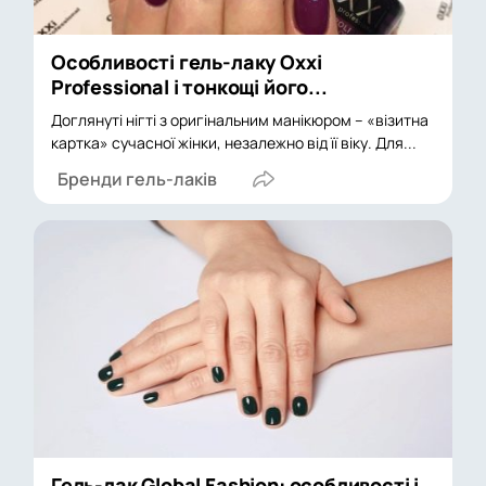
Особливості гель-лаку Oxxi
Professional і тонкощі його...
Доглянуті нігті з оригінальним манікюром – «візитна
картка» сучасної жінки, незалежно від її віку. Для...
Бренди гель-лаків
Гель-лак Global Fashion: особливості і