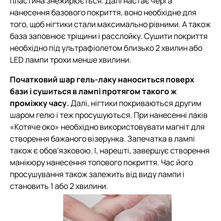
пластина знежирюється. Далі настає черга
нанесення базового покриття, воно необхідне для
того, щоб нігтики стали максимально рівними. А також
база заповнює тріщини і расслойку. Сушити покриття
необхідно під ультрафіолетом близько 2 хвилин або
LED лампи трохи менше хвилини.
Початковий шар гель-лаку наноситься поверх
бази і сушиться в лампі протягом такого ж
проміжку часу.
Далі, нігтики покриваються другим
шаром гелю і теж просушуються. При нанесенні лаків
«Котяче око» необхідно використовувати магніт для
створення бажаного візерунка. Запечатка в лампі
також є обов'язковою. І, нарешті, завершує створення
манікюру нанесення топового покриття. Час його
просушування також залежить від виду лампи і
становить 1 або 2 хвилини.