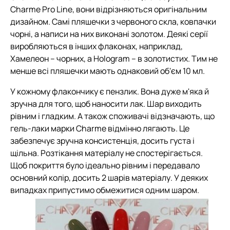
Charme Pro Line, вони відрізняються оригінальним
дизайном. Самі пляшечки з червоного скла, ковпачки
чорні, а написи на них виконані золотом. Деякі серії
виробляються в інших флаконах, наприклад,
Хамелеон – чорних, а Hologram – в золотистих. Тим не
менше всі пляшечки мають однаковий об'єм 10 мл.
У кожному флакончику є пензлик. Вона дуже м'яка й
зручна для того, щоб наносити лак. Шар виходить
рівним і гладким. А також споживачі відзначають, що
гель-лаки марки Charme відмінно лягають. Це
забезпечує зручна консистенція, досить густа і
щільна. Розтікання матеріалу не спостерігається.
Щоб покриття було ідеально рівним і передавало
основний колір, досить 2 шарів матеріалу. У деяких
випадках припустимо обмежитися одним шаром.