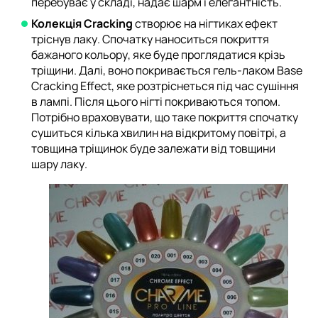
перебуває у складі, надає шарм і елегантність.
Колекція Cracking
створює на нігтиках ефект
тріснув лаку. Спочатку наноситься покриття
бажаного кольору, яке буде проглядатися крізь
тріщини. Далі, воно покривається гель-лаком Base
Cracking Effect, яке розтріснеться під час сушіння
в лампі. Після цього нігті покриваються топом.
Потрібно враховувати, що таке покриття спочатку
сушиться кілька хвилин на відкритому повітрі, а
товщина тріщинок буде залежати від товщини
шару лаку.