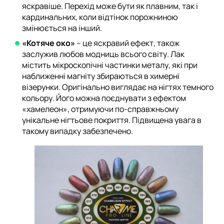
яскравіше. Перехід може бути як плавним, так і
кардинальних, коли відтінок порожниною
змінюється на інший.
«Котяче око»
– це яскравий ефект, також
заслужив любов модниць всього світу. Лак
містить мікроскопічні частинки металу, які при
наближенні магніту збираються в химерні
візерунки. Оригінально виглядає на нігтях темного
кольору. Його можна поєднувати з ефектом
«хамелеон», отримуючи по-справжньому
унікальне нігтьове покриття. Підвищена увага в
такому випадку забезпечено.