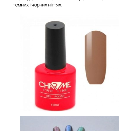
темних і чорних нігтях.