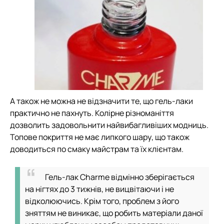
А також не можна не відзначити те, що гель-лаки
практично не пахнуть. Колірне різноманіття
дозволить задовольнити найвибагливіших модниць.
Топове покриття не має липкого шару, що також
доводиться по смаку майстрам та їх клієнтам.
Гель-лак Charme відмінно зберігається
на нігтях до 3 тижнів, не вицвітаючи і не
відколюючись. Крім того, проблем з його
зняттям не виникає, що робить матеріали даної