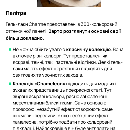
Палітра
Гель-лаки Charme представлені в 300-кольоровий
оттеночной панелі.
Варто розглянути основні серії
більш докладно.
Не можна обійти увагою
класичну колекцію
. Вона
включає різні кольори. Тут представлені як
яскраві, темні, так і пастельні відтінки. Деякі гель-
лаки мають ефект мерехтіння і підходять для
святкових та урочистих заходів.
Колекція «Chameleon»
підходить для модних і
зухвалих представниць прекрасної статі. Тут
зібрані яскраві кольори, рясно забезпечені
мерехтливими блискітками. Сама основа є
прозорою, незабутній ефект створюють саме
шіммери і переливи. Якщо необхідний ефект
хамелеона, потрібно подбати про кольоровий
підкладці. Найяскравіше він буде виглядати на