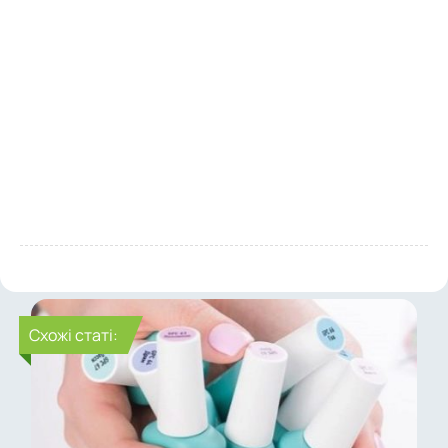
Cхожі статі: