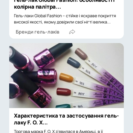
колірна палітра...
Гель-лаки Global Fashion – стійке і яскраве покриття
високої якості, якому довірили свої нігті велика...
Бренди гель-лаків
Характеристика та застосування гель-
лаку F. O. X...
Торгова марка F. O. X з'явилася в Америці, в її