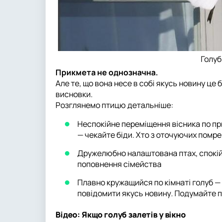
Голуб
Прикмета не однозначна.
Але те, що вона несе в собі якусь новину це
висновки.
Розглянемо птицю детальніше:
Неспокійне переміщення вісника по пр
— чекайте біди. Хто з оточуючих помре
Дружелюбно налаштована птах, спокій
поповнення сімейства
Плавно кружащийся по кімнаті голуб — 
повідомити якусь новину. Подумайте п
Відео: Якщо голуб залетів у вікно