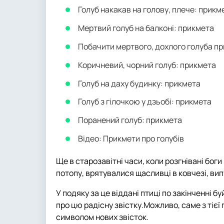
Голуб накакав на голову, плече: прикм
Мертвий голуб на балконі: прикмета
Побачити мертвого, дохлого голуба п
Коричневий, чорний голуб: прикмета
Голуб на даху будинку: прикмета
Голуб з гілочкою у дзьобі: прикмета
Поранений голуб: прикмета
Відео: Прикмети про голубів
Ще в старозавітні часи, коли розгнівані бог
потопу, врятувалися щасливці в ковчезі, вип
У подяку за це віддані птиці по закінченні б
про цю радісну звістку.Можливо, саме з тієї 
символом нових звісток.