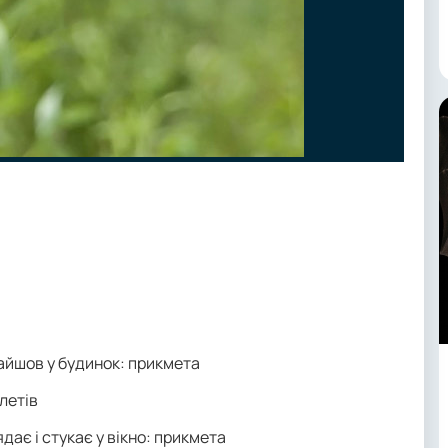
 зайшов у будинок: прикмета
олетів
ядає і стукає у вікно: прикмета