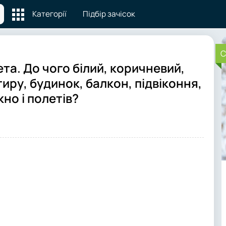
Категорії
Підбір зачісок
C
ета. До чого білий, коричневий,
тиру, будинок, балкон, підвіконня,
кно і полетів?