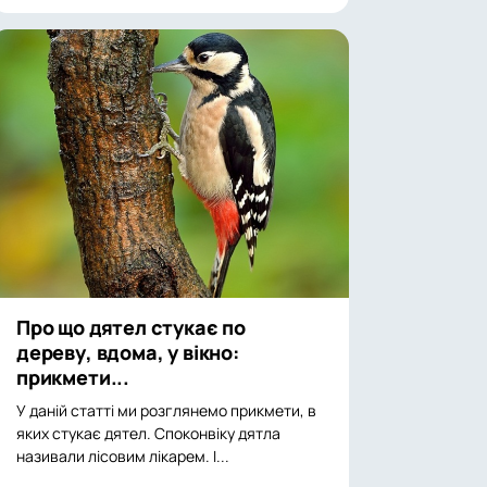
Про що дятел стукає по
дереву, вдома, у вікно:
прикмети...
У даній статті ми розглянемо прикмети, в
яких стукає дятел. Споконвіку дятла
називали лісовим лікарем. І...