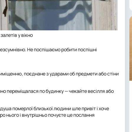
 залетів у вікно
 безсумнівно. Не поспішаємо робити поспішні
иміщенню, поєднане з ударами об предмети або стіни
но переміщалася по будинку — чекайте весілля або
душа померлої близької людини шле привіт і хоче
ро нього і внутрішньо почуєте це послання