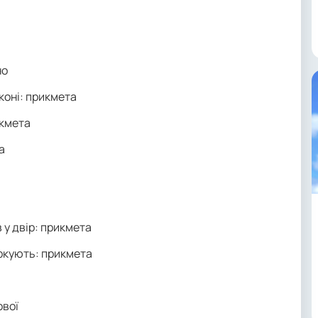
но
лконі: прикмета
икмета
а
в у двір: прикмета
оркують: прикмета
ової