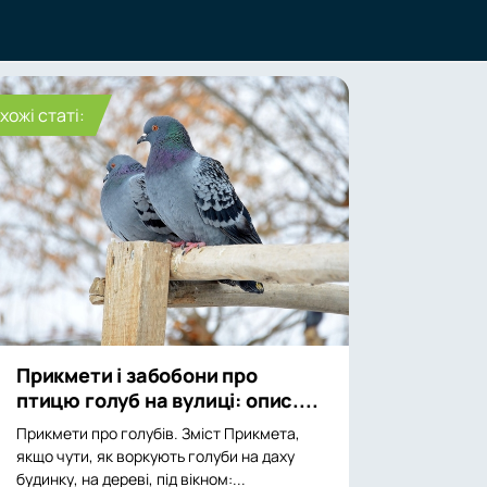
хожі статі:
Прикмети і забобони про
птицю голуб на вулиці: опис....
Прикмети про голубів. Зміст Прикмета,
якщо чути, як воркують голуби на даху
будинку, на дереві, під вікном:...