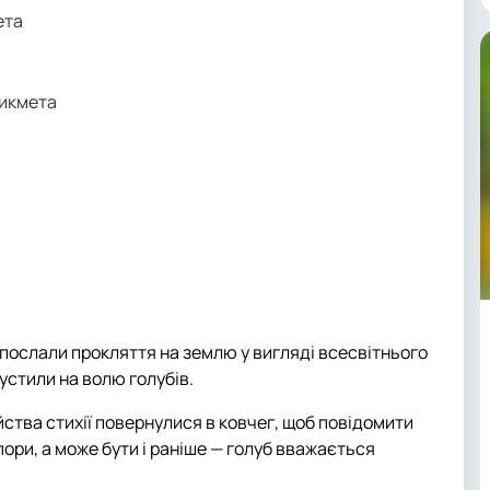
ета
рикмета
и послали прокляття на землю у вигляді всесвітнього
устили на волю голубів.
уйства стихії повернулися в ковчег, щоб повідомити
пори, а може бути і раніше — голуб вважається