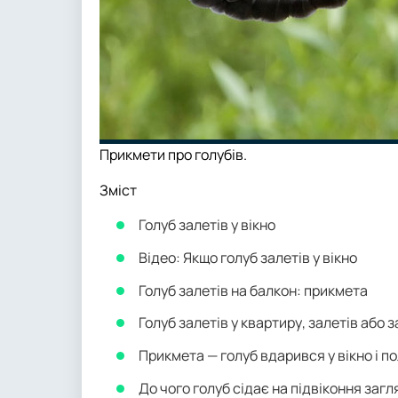
Прикмети про голубів.
Зміст
Голуб залетів у вікно
Відео: Якщо голуб залетів у вікно
Голуб залетів на балкон: прикмета
Голуб залетів у квартиру, залетів або
Прикмета — голуб вдарився у вікно і п
До чого голуб сідає на підвіконня загл