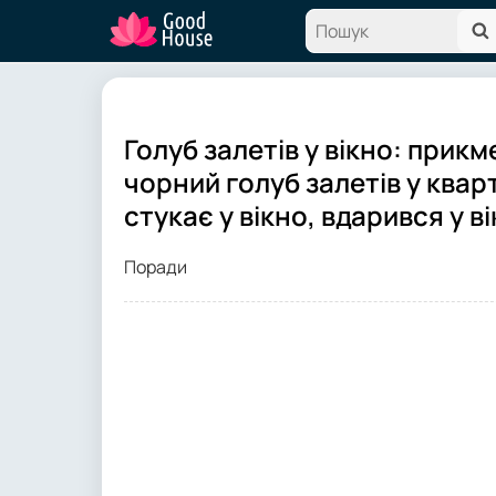
Голуб залетів у вікно: прикм
чорний голуб залетів у квар
стукає у вікно, вдарився у ві
Поради