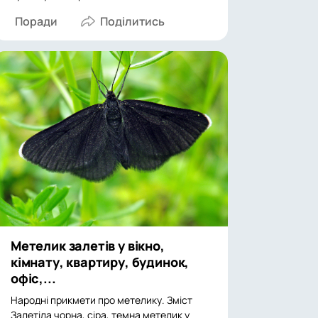
Поради
Метелик залетів у вікно,
кімнату, квартиру, будинок,
офіс,...
Народні прикмети про метелику. Зміст
Залетіла чорна, сіра, темна метелик у