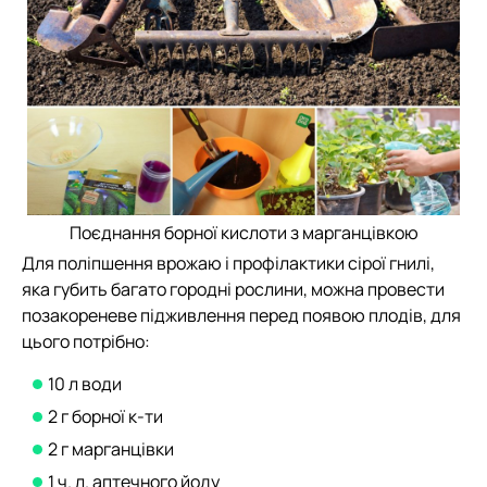
Поєднання борної кислоти з марганцівкою
Для поліпшення врожаю і профілактики сірої гнилі,
яка губить багато городні рослини, можна провести
позакореневе підживлення перед появою плодів, для
цього потрібно:
10 л води
2 г борної к-ти
2 г марганцівки
1 ч. л. аптечного йоду