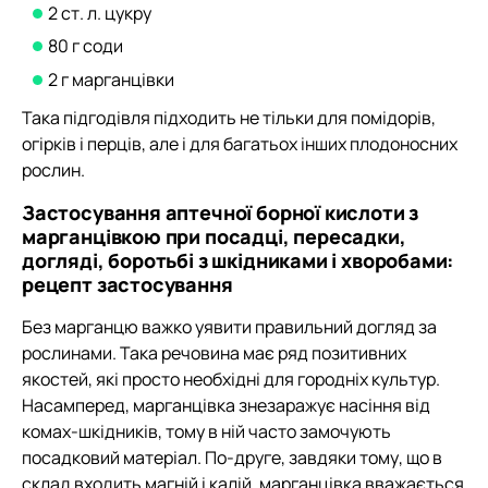
2 ст. л. цукру
80 г соди
2 г марганцівки
Така підгодівля підходить не тільки для помідорів,
огірків і перців, але і для багатьох інших плодоносних
рослин.
Застосування аптечної борної кислоти з
марганцівкою при посадці, пересадки,
догляді, боротьбі з шкідниками і хворобами:
рецепт застосування
Без марганцю важко уявити правильний догляд за
рослинами. Така речовина має ряд позитивних
якостей, які просто необхідні для городніх культур.
Насамперед, марганцівка знезаражує насіння від
комах-шкідників, тому в ній часто замочують
посадковий матеріал. По-друге, завдяки тому, що в
склад входить магній і калій, марганцівка вважається