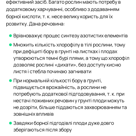
ефективний засіб. Багато рослин мають потребу в
додатковому харчуванні, особливо з додаванням
борної кислоти, т. к. несе велику користь для їх
розвитку. Дана речовина:
Врівноважує процес синтезу азотистих елементів
Множить кількість хлорофілу в тілі рослини, тому
при дефіциті бору в грунті на листках і плодах
утворюються темні бурі плями, а тому що хлорофіл
дозволяє рослині «дихати», без доступу кисню
листя і стебла починаю загнивати
При нормальній кількості бору в ґрунті,
підвищується врожайність, а рослини не
потребують додаткової підгодовування, т. к. при
нестачі поживних речовин у грунті плоди можуть
не дозріти, більше піддаються захворюванням та
зовнішніх впливів
Завдяки борної підгодівлі плоди дуже довго
зберігаються після збору