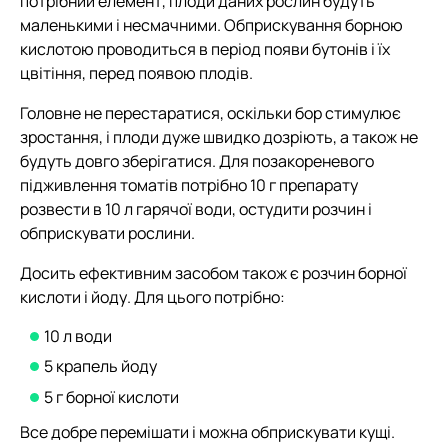
потрібний елемент, плоди даних рослин будуть
маленькими і несмачними. Обприскування борною
кислотою проводиться в період появи бутонів і їх
цвітіння, перед появою плодів.
Головне не перестаратися, оскільки бор стимулює
зростання, і плоди дуже швидко дозріють, а також не
будуть довго зберігатися. Для позакореневого
підживлення томатів потрібно 10 г препарату
розвести в 10 л гарячої води, остудити розчин і
обприскувати рослини.
Досить ефективним засобом також є розчин борної
кислоти і йоду. Для цього потрібно:
10 л води
5 крапель йоду
5 г борної кислоти
Все добре перемішати і можна обприскувати кущі.