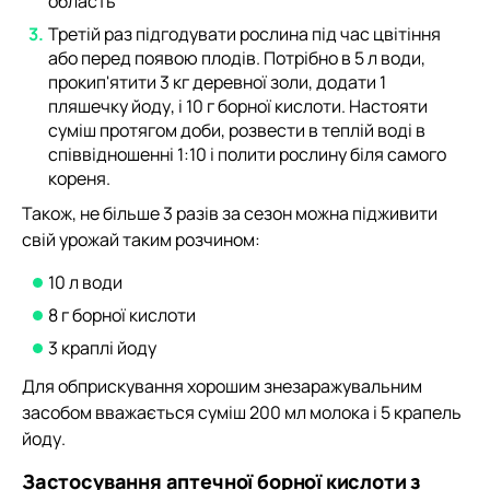
область
Третій раз підгодувати рослина під час цвітіння
або перед появою плодів. Потрібно в 5 л води,
прокип'ятити 3 кг деревної золи, додати 1
пляшечку йоду, і 10 г борної кислоти. Настояти
суміш протягом доби, розвести в теплій воді в
співвідношенні 1:10 і полити рослину біля самого
кореня.
Також, не більше 3 разів за сезон можна підживити
свій урожай таким розчином:
10 л води
8 г борної кислоти
3 краплі йоду
Для обприскування хорошим знезаражувальним
засобом вважається суміш 200 мл молока і 5 крапель
йоду.
Застосування аптечної борної кислоти з