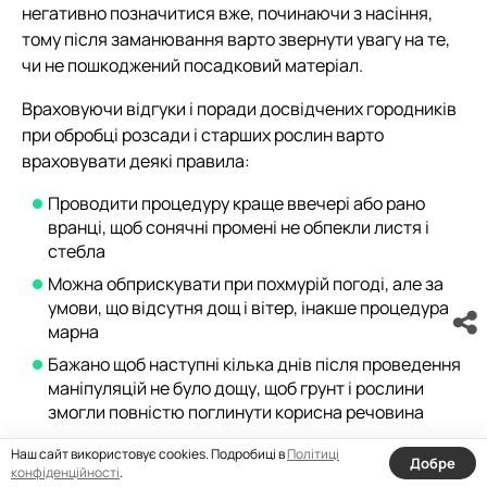
негативно позначитися вже, починаючи з насіння,
тому після заманювання варто звернути увагу на те,
чи не пошкоджений посадковий матеріал.
Враховуючи відгуки і поради досвідчених городників
при обробці розсади і старших рослин варто
враховувати деякі правила:
Проводити процедуру краще ввечері або рано
вранці, щоб сонячні промені не обпекли листя і
стебла
Можна обприскувати при похмурій погоді, але за
умови, що відсутня дощ і вітер, інакше процедура
марна
Бажано щоб наступні кілька днів після проведення
маніпуляцій не було дощу, щоб грунт і рослини
змогли повністю поглинути корисна речовина
Обприскувати потрібно за допомогою
Наш сайт використовує cookies. Подробиці в
Політиці
Добре
спеціального пристрою з дрібним розпиленням
конфіденційності
.