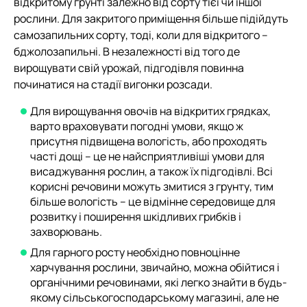
відкритому грунті залежно від сорту тієї чи іншої
рослини. Для закритого приміщення більше підійдуть
самозапильних сорту, тоді, коли для відкритого –
бджолозапильні. В незалежності від того де
вирощувати свій урожай, підгодівля повинна
починатися на стадії вигонки розсади.
Для вирощування овочів на відкритих грядках,
варто враховувати погодні умови, якщо ж
присутня підвищена вологість, або проходять
часті дощі – це не найсприятливіші умови для
висаджування рослин, а також їх підгодівлі. Всі
корисні речовини можуть змитися з грунту, тим
більше вологість – це відмінне середовище для
розвитку і поширення шкідливих грибків і
захворювань.
Для гарного росту необхідно повноцінне
харчування рослини, звичайно, можна обійтися і
органічними речовинами, які легко знайти в будь-
якому сільськогосподарському магазині, але не