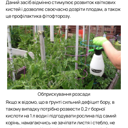
Даний засіб відмінно стимулює розвиток квіткових
кистей і дозволяє своєчасно дозріти плодам, а також
це профілактика фітофторозу.
Обприскування розсади
Якщо ж відомо, що в ґрунті сильний дефіцит бору, в
такому випадку потрібно розвести 0,2 г борної
кислоти на 1 л води і підгодувати рослина під самий
корінь, намагаючись не зачіпати листя і стебло, не