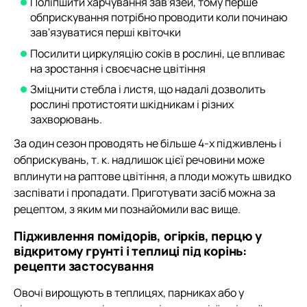
Поліпшити харчування зав'язей, тому перше
обприскування потрібно проводити коли починаю
зав'язуватися перші квіточки
Посилити циркуляцію соків в рослині, це впливає
на зростання і своєчасне цвітіння
Зміцнити стебла і листя, що надалі дозволить
рослині протистояти шкідникам і різних
захворювань.
За один сезон проводять не більше 4-х підживлень і
обприскувань, т. к. надлишок цієї речовини може
вплинути на раптове цвітіння, а плоди можуть швидко
заспівати і пропадати. Приготувати засіб можна за
рецептом, з яким ми познайомили вас вище.
Підживлення помідорів, огірків, перцю у
відкритому грунті і теплиці під корінь:
рецепти застосування
Овочі вирощують в теплицях, парниках або у