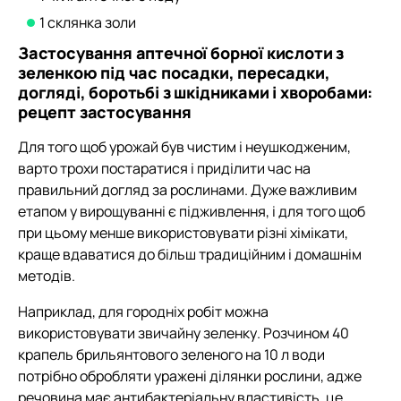
1 склянка золи
Застосування аптечної борної кислоти з
зеленкою під час посадки, пересадки,
догляді, боротьбі з шкідниками і хворобами:
рецепт застосування
Для того щоб урожай був чистим і неушкодженим,
варто трохи постаратися і приділити час на
правильний догляд за рослинами. Дуже важливим
етапом у вирощуванні є підживлення, і для того щоб
при цьому менше використовувати різні хімікати,
краще вдаватися до більш традиційним і домашнім
методів.
Наприклад, для городніх робіт можна
використовувати звичайну зеленку. Розчином 40
крапель брильянтового зеленого на 10 л води
потрібно обробляти уражені ділянки рослини, адже
речовина має антибактеріальну властивість, це