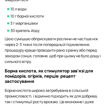
10 л води
10 г борної кислоти
3 г марганцівки
30 крапель йоду
Цією сумішшю обприскувати рослини не частіше ніж
через 2-3 тижні після попередньої підживлення,
процедуру краще проводити рано з ранку або перед
заходом сонця, головне, щоб при цьому не було дощу і
сильного вітру.
Борна кислота, як стимулятор зав'язі для
помідорів, огірків, перців: рецепт
застосування
Борна кислота широко затребувана в сільській
промисловості, і відмінно підходить як для добрива,
так і стимуляції росту врожаю. Це економне і дуже