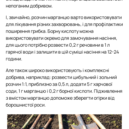
непоганим добривом.
І, звичайно, розчин марганцю варто використовувати
для лікування різних захворювань, і для профілактики
поширення грибка. Борну кислоту можна
використовувати окремо для замочування насіння,
для цього потрібно розвести 0,2 г речовини в 1 л
гарячої води і залишити в цій суміші насіння на 12-24
години.
Але також широко використовують і комплексні
добрива, наприклад: розвести цибульний і зольний
розчин 1:1, приблизно за 0,5 л, додати 5 г харчової
соди, 1 г марганцю і 0,2 г борної кислоти. Підживлення
з вмістом марганцю допоможе зберегти огірки від
борошнистої роси.