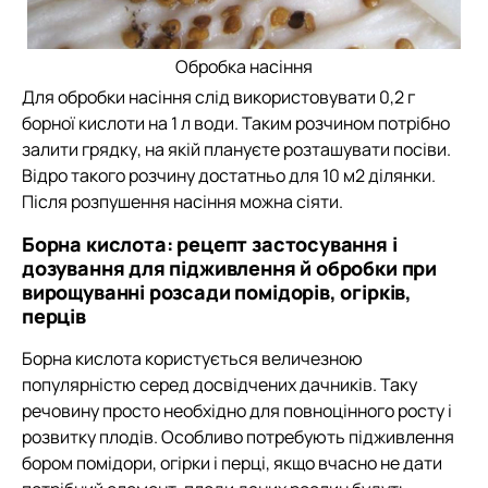
Обробка насіння
Для обробки насіння слід використовувати 0,2 г
борної кислоти на 1 л води. Таким розчином потрібно
залити грядку, на якій плануєте розташувати посіви.
Відро такого розчину достатньо для 10 м2 ділянки.
Після розпушення насіння можна сіяти.
Борна кислота: рецепт застосування і
дозування для підживлення й обробки при
вирощуванні розсади помідорів, огірків,
перців
Борна кислота користується величезною
популярністю серед досвідчених дачників. Таку
речовину просто необхідно для повноцінного росту і
розвитку плодів. Особливо потребують підживлення
бором помідори, огірки і перці, якщо вчасно не дати