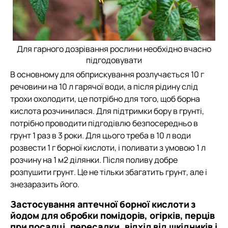
Для гарного дозрівання рослини необхідно вчасно
підгодовувати
В основному для обприскування розлучається 10 г
речовини на 10 л гарячої води, а після рідину слід
трохи охолодити, це потрібно для того, щоб борна
кислота розчинилася. Для підтримки бору в грунті,
потрібно проводити підгодівлю безпосередньо в
грунт 1 раз в 3 роки. Для цього треба в 10 л води
розвести 1 г борної кислоти, і поливати з умовою 1 л
розчину на 1 м2 ділянки. Після поливу добре
розпушити грунт. Це не тільки збагатить грунт, але і
знезаразить його.
Застосування аптечної борної кислоти з
йодом для обробки помідорів, огірків, перців
при посадці, пересадки, відхід від шкідників і