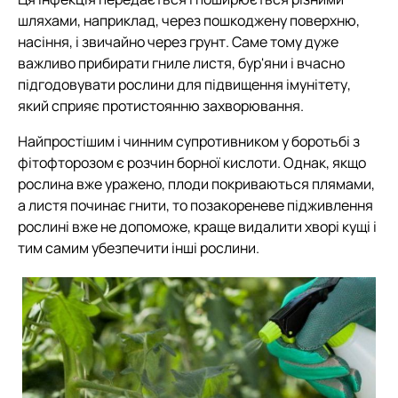
шляхами, наприклад, через пошкоджену поверхню,
насіння, і звичайно через грунт. Саме тому дуже
важливо прибирати гниле листя, бур'яни і вчасно
підгодовувати рослини для підвищення імунітету,
який сприяє протистоянню захворювання.
Найпростішим і чинним супротивником у боротьбі з
фітофторозом є розчин борної кислоти. Однак, якщо
рослина вже уражено, плоди покриваються плямами,
а листя починає гнити, то позакореневе підживлення
рослині вже не допоможе, краще видалити хворі кущі і
тим самим убезпечити інші рослини.