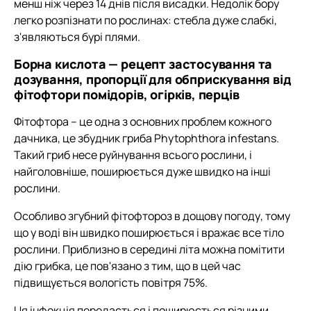
менш ніж через 14 днів після висадки. Недолік бору
легко розпізнати по рослинах: стебла дуже слабкі,
з'являються бурі плями.
Борна кислота — рецепт застосування та
дозування, пропорції для обприскування від
фітофтори помідорів, огірків, перців
Фітофтора – це одна з основних проблем кожного
дачника, це збудник гриба Phytophthora infestans.
Такий гриб несе руйнування всього рослини, і
найголовніше, поширюється дуже швидко на інші
рослини.
Особливо згубний фітофтороз в дощову погоду, тому
що у воді він швидко поширюється і вражає все тіло
рослини. Приблизно в середині літа можна помітити
дію грибка, це пов'язано з тим, що в цей час
підвищується вологість повітря 75%.
Ця інфекція передається і поширюється різними