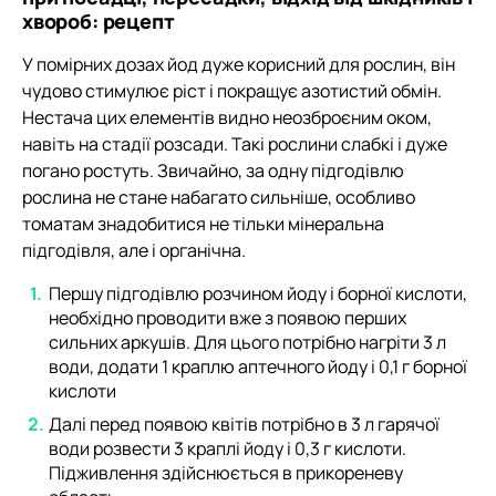
хвороб: рецепт
У помірних дозах йод дуже корисний для рослин, він
чудово стимулює ріст і покращує азотистий обмін.
Нестача цих елементів видно неозброєним оком,
навіть на стадії розсади. Такі рослини слабкі і дуже
погано ростуть. Звичайно, за одну підгодівлю
рослина не стане набагато сильніше, особливо
томатам знадобитися не тільки мінеральна
підгодівля, але і органічна.
Першу підгодівлю розчином йоду і борної кислоти,
необхідно проводити вже з появою перших
сильних аркушів. Для цього потрібно нагріти 3 л
води, додати 1 краплю аптечного йоду і 0,1 г борної
кислоти
Далі перед появою квітів потрібно в 3 л гарячої
води розвести 3 краплі йоду і 0,3 г кислоти.
Підживлення здійснюється в прикореневу