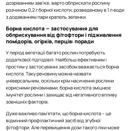
дозріванням зав'язі, варто обприскати рослину
розчином 0,2 г борної кислоти, розведеному в 1 л води
з додаванням пари крапель зеленки.
Борна кислота — застосування для
обприскування від фітофтори і підживлення
помідорів, огірків, перців: поради
У період вегетації багато рослин потребують
додаткової підгодівлі. Найбільш ефективним і
простим у застосуванні засобом вважається борна
кислота. Таку речовину можна назвати
універсальним, оскільки крім насичення рослини
корисними речовинами, борна кислота зміцнює
імунітет рослини і захищає від негативного впливу
зовнішніх факторів.
Дуже важливо пам'ятати, що борна кислота – це
відмінний профілактичний засіб від згубної
фітофтори. Але перевищення дози такого ліки може