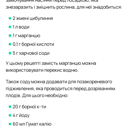
знезаразить і зміцнить рослина, для неї знадобиться:
2 жмені цибулиння
1 л води
1 г марганцю
0,1 г борної кислоти
5 г харчової соди
У цьому рецепті замість марганцю можна
використовувати перекис водню.
Також соду можна додавати для позакореневого
підживлення, яка проводиться перед дозріванням
плодів. Для цього необхідно:
20 г борної к-ти
4 г йоду
60 мл Гумат калію