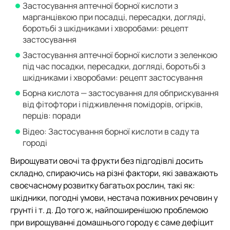
Застосування аптечної борної кислоти з
марганцівкою при посадці, пересадки, догляді,
боротьбі з шкідниками і хворобами: рецепт
застосування
Застосування аптечної борної кислоти з зеленкою
під час посадки, пересадки, догляді, боротьбі з
шкідниками і хворобами: рецепт застосування
Борна кислота — застосування для обприскування
від фітофтори і підживлення помідорів, огірків,
перців: поради
Відео: Застосування борної кислоти в саду та
городі
Вирощувати овочі та фрукти без підгодівлі досить
складно, спираючись на різні фактори, які заважають
своєчасному розвитку багатьох рослин, такі як:
шкідники, погодні умови, нестача поживних речовин у
грунті і т. д. До того ж, найпоширенішою проблемою
при вирощуванні домашнього городу є саме дефіцит