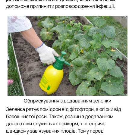
допоможе припинити розповсюдження інфекції.
Обприскування з додаванням зеленки
Зеленка рятує помідори від фітофтори, а огірки від
борошнистої роси. Також, розчин з додаванням
даного ліки служить як прикорм, т. к. сприяє
швидкому зав'язування плодів. Тому перед