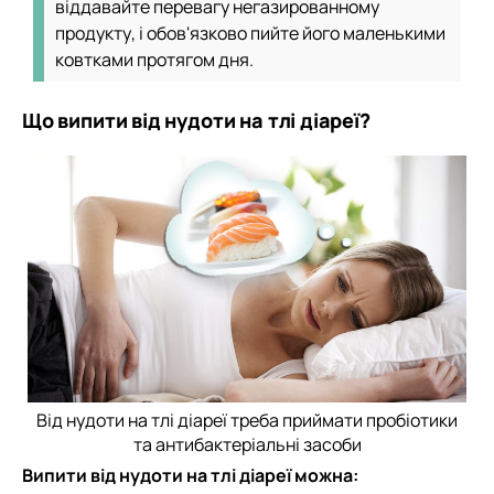
віддавайте перевагу негазированному
продукту, і обов'язково пийте його маленькими
ковтками протягом дня.
Що випити від нудоти на тлі діареї?
Від нудоти на тлі діареї треба приймати пробіотики
та антибактеріальні засоби
Випити від нудоти на тлі діареї можна: