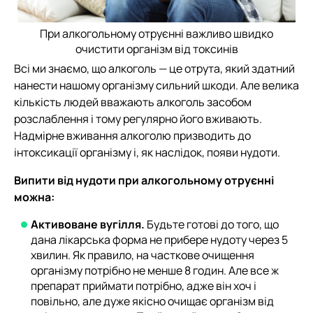
При алкогольному отруєнні важливо швидко
очистити організм від токсинів
Всі ми знаємо, що алкоголь — це отрута, який здатний
нанести нашому організму сильний шкоди. Але велика
кількість людей вважають алкоголь засобом
розслаблення і тому регулярно його вживають.
Надмірне вживання алкоголю призводить до
інтоксикації організму і, як наслідок, появи нудоти.
Випити від нудоти при алкогольному отруєнні
можна:
Активоване вугілля.
Будьте готові до того, що
дана лікарська форма не прибере нудоту через 5
хвилин. Як правило, на часткове очищення
організму потрібно не менше 8 годин. Але все ж
препарат приймати потрібно, адже він хоч і
повільно, але дуже якісно очищає організм від