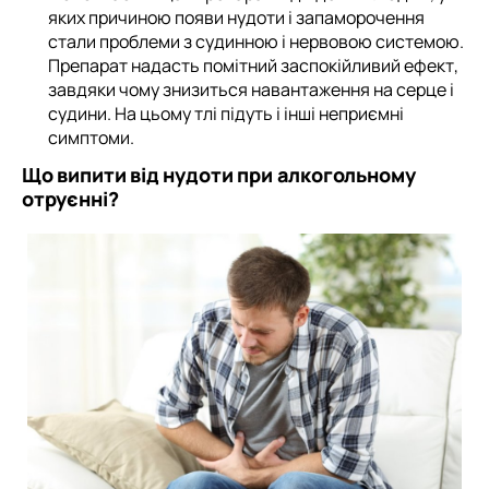
яких причиною появи нудоти і запаморочення
стали проблеми з судинною і нервовою системою.
Препарат надасть помітний заспокійливий ефект,
завдяки чому знизиться навантаження на серце і
судини. На цьому тлі підуть і інші неприємні
симптоми.
Що випити від нудоти при алкогольному
отруєнні?