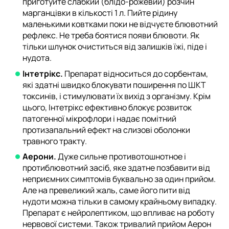
приготуйте слабкий (блідо-рожевий) розчин
марганцівки в кількості 1 л. Пийте рідину
маленькими ковтками поки не відчуєте блювотний
рефлекс. Не треба боятися появи блювоти. Як
тільки шлунок очиститься від залишків їжі, піде і
нудота.
Інтетрікс.
Препарат відноситься до сорбентам,
які здатні швидко блокувати поширення по ШКТ
токсинів, і стимулювати їх вихід з організму. Крім
цього, Інтетрікс ефективно блокує розвиток
патогенної мікрофлори і надає помітний
протизапальний ефект на слизові оболонки
травного тракту.
Аерони.
Дуже сильне противотошнотное і
протиблювотний засіб, яке здатне позбавити від
неприємних симптомів буквально за один прийом.
Але на превеликий жаль, саме його пити від
нудоти можна тільки в самому крайньому випадку.
Препарат є нейролептиком, що впливає на роботу
нервової системи. Також тривалий прийом Аерон