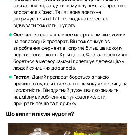
засвоєння їжі, завдяки чому шлунку стає простіше
впоратися з їжею. Так як вона довго не
затримується в ШКТ, то людина перестає
відчувати тяжкість і нудоту.
Фестал.
За своїм впливом на організм він схожий
на попередній препарат. Він теж стимулює
вироблення ферментів і сприяє більш швидкому
переварюванню їжі. Крім цього, Фестал ефективно
бореться з метеоризмом і полегшує дефекацію у
людей схильних до запорів.
Гастал
. Даний препарат бореться з такою
причиною нудоти і тяжкості в шлунку як підвищена
кислотність. Він здатний дуже швидко знизити
надмірну вироблення шлункової кислоти,
прибрати печію та відрижку.
Що випити після нудоти?