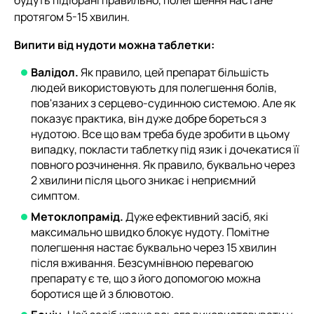
протягом 5-15 хвилин.
Випити від нудоти можна таблетки:
Валідол.
Як правило, цей препарат більшість
людей використовують для полегшення болів,
пов'язаних з серцево-судинною системою. Але як
показує практика, він дуже добре бореться з
нудотою. Все що вам треба буде зробити в цьому
випадку, покласти таблетку під язик і дочекатися її
повного розчинення. Як правило, буквально через
2 хвилини після цього зникає і неприємний
симптом.
Метоклопрамід.
Дуже ефективний засіб, які
максимально швидко блокує нудоту. Помітне
полегшення настає буквально через 15 хвилин
після вживання. Безсумнівною перевагою
препарату є те, що з його допомогою можна
боротися ще й з блювотою.