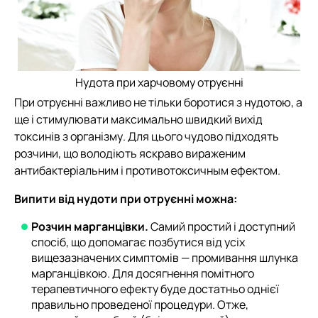
Нудота при харчовому отруєнні
При отруєнні важливо не тільки боротися з нудотою, а
ще і стимулювати максимально швидкий вихід
токсинів з організму. Для цього чудово підходять
розчини, що володіють яскраво вираженим
антибактеріальним і противотоксичным ефектом.
Випити від нудоти при отруєнні можна:
Розчин марганцівки.
Самий простий і доступний
спосіб, що допомагає позбутися від усіх
вищезазначених симптомів — промивання шлунка
марганцівкою. Для досягнення помітного
терапевтичного ефекту буде достатньо однієї
правильно проведеної процедури. Отже,