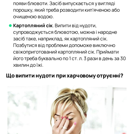
появи блювоти. Засіб випускається у вигляді
порошку, який треба розводити кип'яченою або
очищеною водою.
Картопляний сік
. Випити від нудоти,
супроводжується блювотою, можна і народне
засіб таке, наприклад, як картопляний сік.
Позбутися від проблеми допоможе виключно
свіжоприготований картопляний сік. Приймати
його треба буквально по 1 ст. л. 3 рази в день за 30
хвилин до їжі.
Що випити нудоти при харчовому отруєнні?