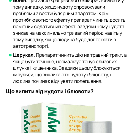
Бонін.
Цей засіб краще всього використовувати у
тому випадку, якщо нудоту спровокували
проблеми з вестибулярним апаратом. Крім
протиблювотного ефекту препарат чинить досить
помітний седативний ефект, завдяки чому нудота
зникає на максимально тривалий період навіть у
тому випадку, якщо людина буде довго їхати в
автотранспорті.
Церукал.
Препарат чинить дію на травний тракт, а
якщо бути точніше, нормалізує тонус слизових
шлунка і кишечника. Завдяки цьому блокуються
імпульси, що викликають нудоту і блювоту, і
людина починає відчувати полегшення.
Що випити від нудоти і блювоти?