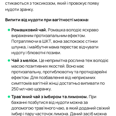
стикаються з токсикозом, який і провокує появу
нудоти зранку.
Випити від нудоти при вагітності можна:
Ромашковий чай.
Ромашка володіє яскраво
вираженим протизапальним ефектом.
Потрапляючи в ШКТ, вона заспокоює стінки
шлунка, і майбутня мама перестає відчувати
нудоту і блювотні позиви.
Чай з меліси.
Це непримітна рослина теж володіє
масою позитивних якостей. Воно має
протизапальну, протиблювотну та протидіарейні
ефектом. Для позбавлення від неприємних
симптомів вагітній жінці достатньо випивати по
250 мл чаю щоранку.
Трав'яний чай з імбиром та лимоном.
При
бажанні позбутися від нудоти можна за
допомогою трав'яного чаю, в який доданий свіжий
імбир і пару часточок лимона. Даний засіб можна