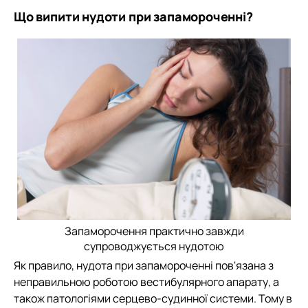
Що випити нудоти при запамороченні?
Запаморочення практично завжди
супроводжується нудотою
Як правило, нудота при запамороченні пов'язана з
неправильною роботою вестибулярного апарату, а
також патологіями серцево-судинної системи. Тому в