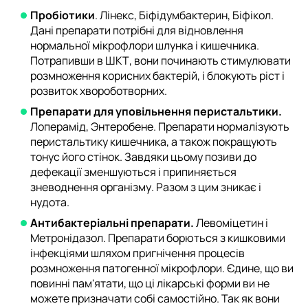
Пробіотики
. Лінекс, Біфідумбактерин, Біфікол.
Дані препарати потрібні для відновлення
нормальної мікрофлори шлунка і кишечника.
Потрапивши в ШКТ, вони починають стимулювати
розмноження корисних бактерій, і блокують ріст і
розвиток хвороботворних.
Препарати для уповільнення перистальтики.
Лоперамід, Энтеробене. Препарати нормалізують
перистальтику кишечника, а також покращують
тонус його стінок. Завдяки цьому позиви до
дефекації зменшуються і припиняється
зневоднення організму. Разом з цим зникає і
нудота.
Антибактеріальні препарати.
Левоміцетин і
Метронідазол. Препарати борються з кишковими
інфекціями шляхом пригнічення процесів
розмноження патогенної мікрофлори. Єдине, що ви
повинні пам'ятати, що ці лікарські форми ви не
можете призначати собі самостійно. Так як вони