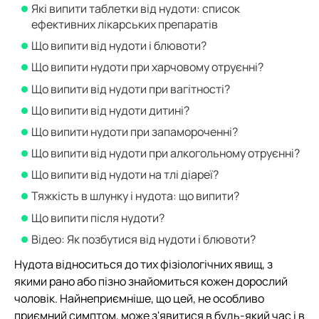
Які випити таблетки від нудоти: список
ефективних лікарських препаратів
Що випити від нудоти і блювоти?
Що випити нудоти при харчовому отруєнні?
Що випити від нудоти при вагітності?
Що випити від нудоти дитині?
Що випити нудоти при запамороченні?
Що випити від нудоти при алкогольному отруєнні?
Що випити від нудоти на тлі діареї?
Тяжкість в шлунку і нудота: що випити?
Що випити після нудоти?
Відео: Як позбутися від нудоти і блювоти?
Нудота відноситься до тих фізіологічних явищ, з
якими рано або пізно знайомиться кожен дорослий
чоловік. Найнеприємніше, що цей, не особливо
приємний симптом, може з'явитися в будь-який час і в