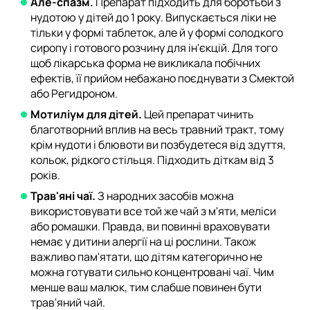
Але-спазм.
Препарат підходить для боротьби з
нудотою у дітей до 1 року. Випускається ліки не
тільки у формі таблеток, але й у формі солодкого
сиропу і готового розчину для ін'єкцій. Для того
щоб лікарська форма не викликала побічних
ефектів, її прийом небажано поєднувати з Смектой
або Регидроном.
Мотиліум для дітей.
Цей препарат чинить
благотворний вплив на весь травний тракт, тому
крім нудоти і блювоти ви позбудетеся від здуття,
кольок, рідкого стільця. Підходить діткам від 3
років.
Трав'яні чаї.
З народних засобів можна
використовувати все той же чай з м'яти, меліси
або ромашки. Правда, ви повинні враховувати
немає у дитини алергії на ці рослини. Також
важливо пам'ятати, що дітям категорично не
можна готувати сильно концентровані чаї. Чим
менше ваш малюк, тим слабше повинен бути
трав'яний чай.