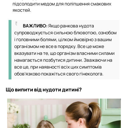
підсолодити медом для поліпшення смакових
якостей.
ВАЖЛИВО:
Якщо ранкова нудота
супроводжується сильною блювотою, ознобом
і головними болями, цілком ймовірно з вашим
організмом не все в порядку. Все це може
вказувати на те, що організм власними силами
намагається позбутися дитини. Зважаючи на
все це, при наявності всіх цих симптомів
обов'язково покажіться свого гінеколога.
Що випити від нудоти дитині?