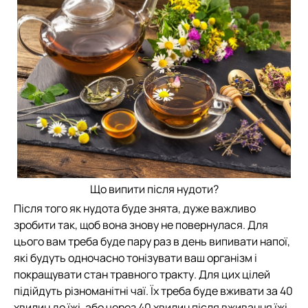
Що випити після нудоти?
Після того як нудота буде знята, дуже важливо
зробити так, щоб вона знову не повернулася. Для
цього вам треба буде пару раз в день випивати напої,
які будуть одночасно тонізувати ваш організм і
покращувати стан травного тракту. Для цих цілей
підійдуть різноманітні чаї. Їх треба буде вживати за 40
хвилин до їжі, або через 40 хвилин після вживання їжі.