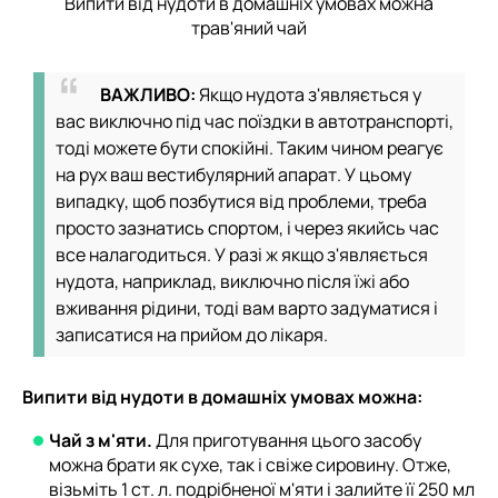
Випити від нудоти в домашніх умовах можна
трав'яний чай
ВАЖЛИВО:
Якщо нудота з'являється у
вас виключно під час поїздки в автотранспорті,
тоді можете бути спокійні. Таким чином реагує
на рух ваш вестибулярний апарат. У цьому
випадку, щоб позбутися від проблеми, треба
просто зазнатись спортом, і через якийсь час
все налагодиться. У разі ж якщо з'являється
нудота, наприклад, виключно після їжі або
вживання рідини, тоді вам варто задуматися і
записатися на прийом до лікаря.
Випити від нудоти в домашніх умовах можна:
Чай з м'яти.
Для приготування цього засобу
можна брати як сухе, так і свіже сировину. Отже,
візьміть 1 ст. л. подрібненої м'яти і залийте її 250 мл