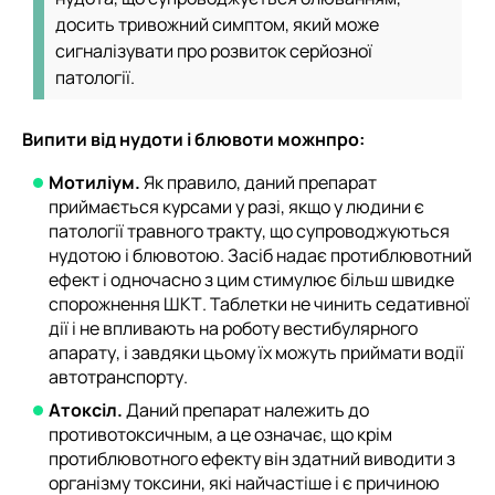
досить тривожний симптом, який може
сигналізувати про розвиток серйозної
патології.
Випити від нудоти і блювоти можн
про:
Мотиліум.
Як правило, даний препарат
приймається курсами у разі, якщо у людини є
патології травного тракту, що супроводжуються
нудотою і блювотою. Засіб надає протиблювотний
ефект і одночасно з цим стимулює більш швидке
спорожнення ШКТ. Таблетки не чинить седативної
дії і не впливають на роботу вестибулярного
апарату, і завдяки цьому їх можуть приймати водії
автотранспорту.
Атоксіл.
Даний препарат належить до
противотоксичным, а це означає, що крім
протиблювотного ефекту він здатний виводити з
організму токсини, які найчастіше і є причиною