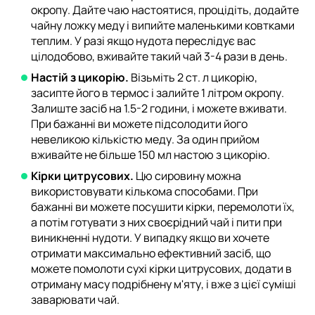
окропу. Дайте чаю настоятися, процідіть, додайте
чайну ложку меду і випийте маленькими ковтками
теплим. У разі якщо нудота переслідує вас
цілодобово, вживайте такий чай 3-4 рази в день.
Настій з цикорію.
Візьміть 2 ст. л цикорію,
засипте його в термос і залийте 1 літром окропу.
Залиште засіб на 1.5-2 години, і можете вживати.
При бажанні ви можете підсолодити його
невеликою кількістю меду. За один прийом
вживайте не більше 150 мл настою з цикорію.
Кірки цитрусових.
Цю сировину можна
використовувати кількома способами. При
бажанні ви можете посушити кірки, перемолоти їх,
а потім готувати з них своєрідний чай і пити при
виникненні нудоти. У випадку якщо ви хочете
отримати максимально ефективний засіб, що
можете помолоти сухі кірки цитрусових, додати в
отриману масу подрібнену м'яту, і вже з цієї суміші
заварювати чай.