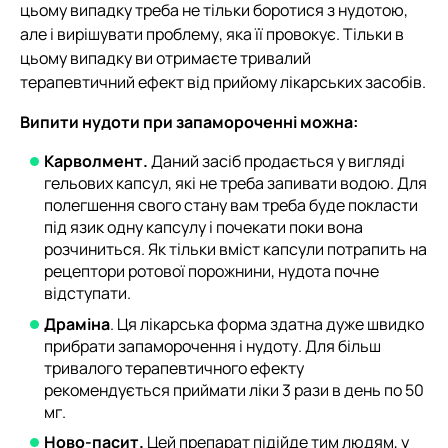
цьому випадку треба не тільки боротися з нудотою,
але і вирішувати проблему, яка її провокує. Тільки в
цьому випадку ви отримаєте тривалий
терапевтичний ефект від прийому лікарських засобів.
Випити нудоти при запамороченні можна:
Карволмент.
Даний засіб продається у вигляді
гельових капсул, які не треба запивати водою. Для
полегшення свого стану вам треба буде покласти
під язик одну капсулу і почекати поки вона
розчиниться. Як тільки вміст капсули потрапить на
рецептори ротової порожнини, нудота почне
відступати.
Драміна
. Ця лікарська форма здатна дуже швидко
прибрати запаморочення і нудоту. Для більш
тривалого терапевтичного ефекту
рекомендується приймати ліки 3 рази в день по 50
мг.
Ново-пасит.
Цей препарат підійде тим людям, у