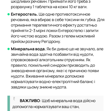
шкідливих речовин. Приймати його треба з
розрахунку 1 таблетка на кожні 10 кг ваги.
Ентеросгель.
Ще одне противотоксичное
речовина, яка вбирає в себе токсини як губка. Для
отримання терапевтичного ефекту достатньо
прийняти 2-3 мірні ложки Ентеросгелю і запити
його чистою водою. Разом з гелем можливий
прийом розчину Регідрону.
Мінеральна вода.
Як би дивно це не звучало, але
звичайна вода здатна позбавити від нудоти,
спровокованої алкогольним отруєнням. Як
правило, похмільний синдром призводить до
зневоднення організму, яке і є причиною появи
нудоти. Вживання мінералки допоможе
нормалізувати водно-електролітний баланс і
завдяки цьому зникне нудота.
ВАЖЛИВО
: Щоб мінеральна вода дійсно
допомогла нормалізувати ваш стан,