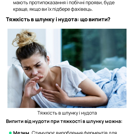
мають протипоказання і побічні прояви, буде
краще, якщо ви їх підбере фахівець.
Тяжкість в шлунку і нудота: що випити?
Тяжкість в шлунку і нудота
Випити від нудоти при тяжкості в шлунку можна:
Мезим.
Стимулює вироблення ферментів для