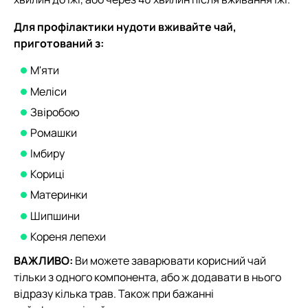
Для профілактики нудоти вживайте чай,
приготований з:
М'яти
Меліси
Звіробою
Ромашки
Імбиру
Кориці
Материнки
Шипшини
Кореня лепехи
ВАЖЛИВО:
Ви можете заварювати корисний чай
тільки з одного компонента, або ж додавати в нього
відразу кілька трав. Також при бажанні