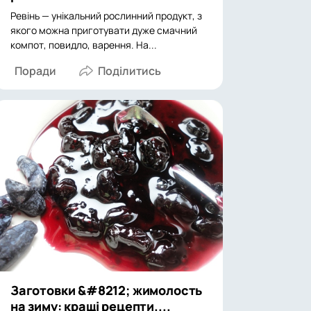
Ревінь — унікальний рослинний продукт, з
якого можна приготувати дуже смачний
компот, повидло, варення. На...
Поради
Заготовки &#8212; жимолость
на зиму: кращі рецепти....