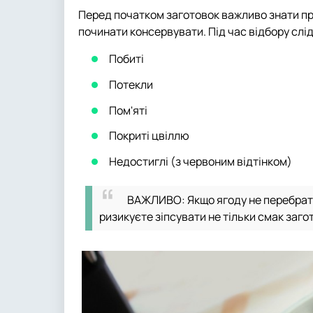
Перед початком заготовок важливо знати про
починати консервувати. Під час відбору слі
Побиті
Потекли
Пом'яті
Покриті цвіллю
Недостиглі (з червоним відтінком)
ВАЖЛИВО: Якщо ягоду не перебрати 
ризикуєте зіпсувати не тільки смак загото