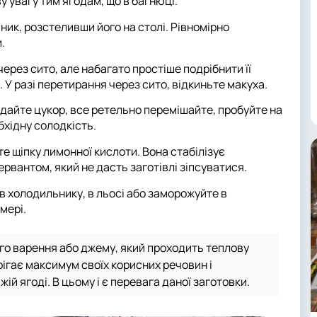
 увагу тим ягодам, що в багнюці.
шник, розстеливши його на столі. Рівномірно
.
через сито, але набагато простіше подрібнити її
 У разі перетирання через сито, відкиньте макуха.
одайте цукор, все ретельно перемішайте, пробуйте на
бхідну солодкість.
те щіпку лимонної кислоти. Вона стабілізує
ервантом, який не дасть заготівлі зіпсуватися.
в холодильнику, в льосі або заморожуйте в
мері.
ого варення або джему, який проходить теплову
рігає максимум своїх корисних речовин і
іжій ягоді. В цьому і є перевага даної заготовки.