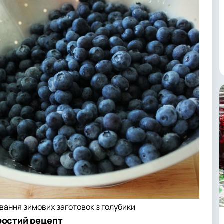
ування зимових заготовок з голубики
простий рецепт