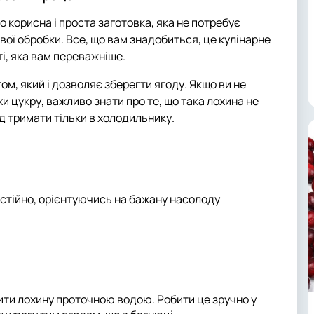
 корисна і проста заготовка, яка не потребує
вої обробки. Все, що вам знадобиться, це кулінарне
ті, яка вам переважніше.
м, який і дозволяє зберегти ягоду. Якщо ви не
хи цукру, важливо знати про те, що така лохина не
ід тримати тільки в холодильнику.
мостійно, орієнтуючись на бажану насолоду
ти лохину проточною водою. Робити це зручно у