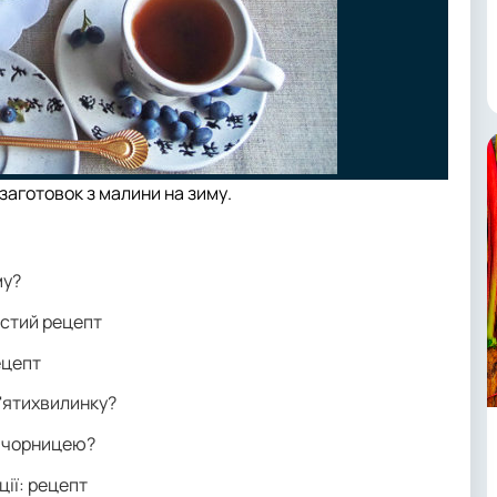
заготовок з малини на зиму.
му?
остий рецепт
ецепт
п'ятихвилинку?
 з чорницею?
ції: рецепт