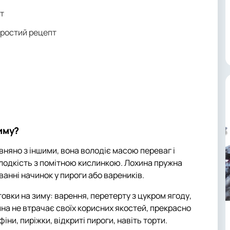
пт
простий рецепт
иму?
івняно з іншими, вона володіє масою переваг і
лодкість з помітною кислинкою. Лохина пружна
анні начинок у пироги або вареників.
товки на зиму: варення, перетерту з цукром ягоду,
на не втрачає своїх корисних якостей, прекрасно
іни, пиріжки, відкриті пироги, навіть торти.