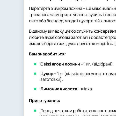
Перетерта з цукром лохина – це максимально
тривалого часу приготування, зусиль і тепло
сито або блендер, ягода і цукор в тій кількос
В даному випадку цукор служить консерванто
любите дуже солодкі заготівлі і додаєте тро
зможе зберігатися дуже довго в коморі. Її сл
Вам знадобиться:
Свіжі ягоди лохини –
1 кг. (відібрані)
Цукор –
1 кг (кількість регулюєте са
заготовки).
Лимонна кислота –
щіпка
Приготування:
Перед початком роботи важливо проми