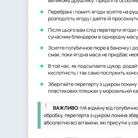
великому друшляку. Приділіть особливу
Перебрані і помиті ягоди зсипте на ру
розподіліть ягоду і дайте їй просохнути
Після цього вам слід перетерти ягоди 
сучасним блендером в однорідну масу.
Зсипте голубичное пюре в баночку і д
смак, поки ягідна маса не придбає нео
В той час, як подсыпаете цукор, додай
кислотність і так само послужить конс
Зберігайте перетерту з цукром лохину 
пластикових пляшках у морозильній ка
ВАЖЛИВО:
НА відміну від голубичн
обробку, перетерта з цукром лохина збе
абсолютно всі вітаміни, які присутні у св