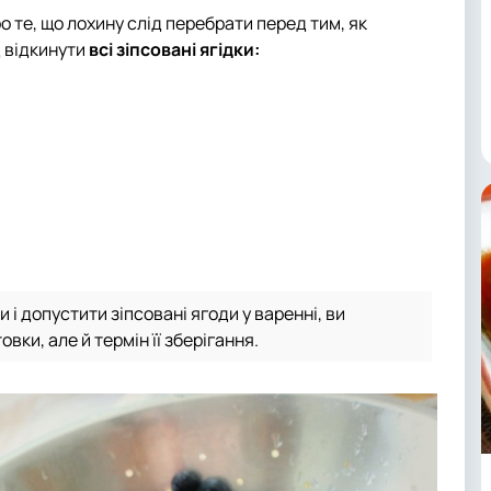
 те, що лохину слід перебрати перед тим, як
д відкинути
всі зіпсовані ягідки:
і допустити зіпсовані ягоди у варенні, ви
вки, але й термін її зберігання.