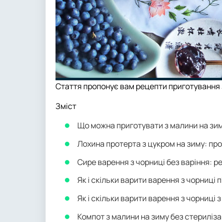
Стаття пропонує вам рецепти приготування 
Зміст
Що можна приготувати з малини на зи
Лохина протерта з цукром на зиму: пр
Сире варення з чорниці без варіння: р
Як і скільки варити варення з чорниці 
Як і скільки варити варення з чорниці
Компот з малини на зиму без стериліза