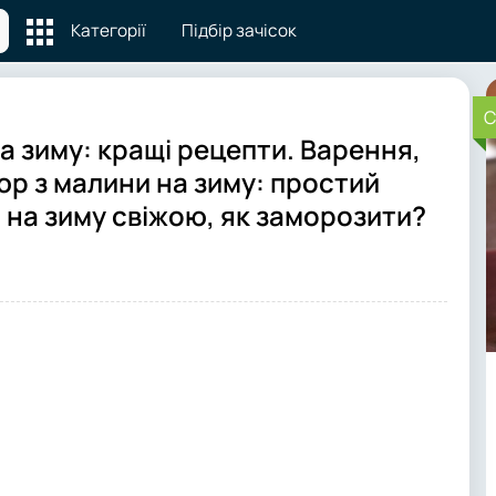
Категорії
Підбір зачісок
C
а зиму: кращі рецепти. Варення,
юр з малини на зиму: простий
 на зиму свіжою, як заморозити?