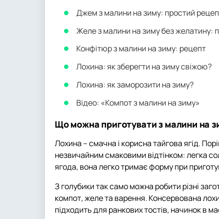
Джем з малини на зиму: простий реце
Желе з малини на зиму без желатину: 
Конфітюр з малини на зиму: рецепт
Лохина: як зберегти на зиму свіжою?
Лохина: як заморозити на зиму?
Відео: «Компот з малини на зиму»
Що можна приготувати з малини на з
Лохина – смачна і корисна тайгова ягід. Пор
незвичайним смаковими відтінком: легка со
ягода, вона легко тримає форму при приготув
З голубики так само можна робити різні заго
компот, желе та варення. Консервована лохи
підходить для ранкових тостів, начинок в маф