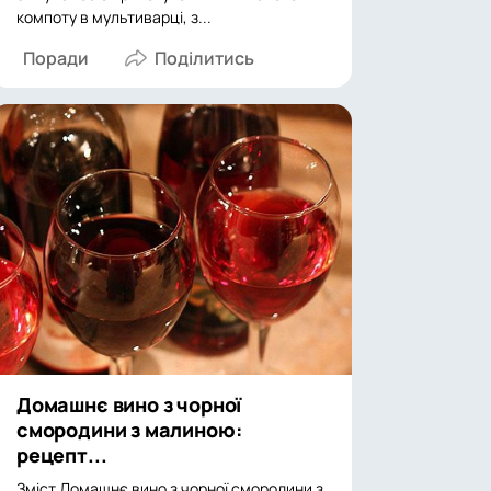
компоту в мультиварці, з...
Поради
Домашнє вино з чорної
смородини з малиною:
рецепт...
Зміст Домашнє вино з чорної смородини з