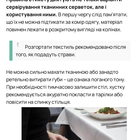
сервірування тканинних серветок, але і
користування ними.
В першу чергу слід пам'ятати,
що їх не можна підтикати за комір одягу, матеріал
повинен лежати в розкритому вигляді на колінах.
Розгортати текстиль рекомендовано після
того, як подадуть страви.
Не можна сильно махати тканиною або занадто
ретельно витирати губи – це ознака поганого тону.
При необхідності тимчасово залишити стіл, хустку
рекомендується акуратно покласти в тарілки або
повісити на спинку стільця.