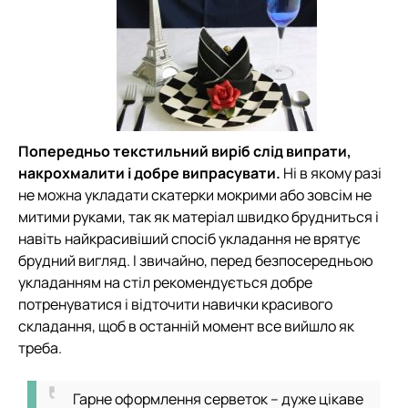
Попередньо текстильний виріб слід випрати,
накрохмалити і добре випрасувати.
Ні в якому разі
не можна укладати скатерки мокрими або зовсім не
митими руками, так як матеріал швидко брудниться і
навіть найкрасивіший спосіб укладання не врятує
брудний вигляд. І звичайно, перед безпосередньою
укладанням на стіл рекомендується добре
потренуватися і відточити навички красивого
складання, щоб в останній момент все вийшло як
треба.
Гарне оформлення серветок – дуже цікаве