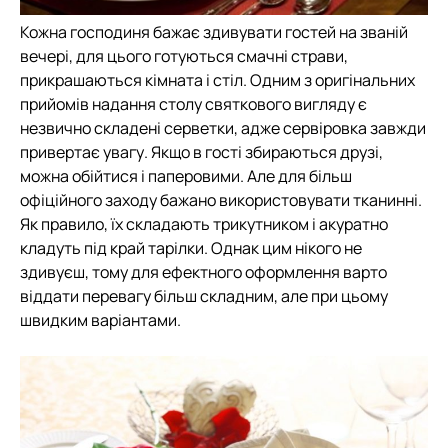
Кожна господиня бажає здивувати гостей на званій
вечері, для цього готуються смачні страви,
прикрашаються кімната і стіл. Одним з оригінальних
прийомів надання столу святкового вигляду є
незвично складені серветки, адже сервіровка завжди
привертає увагу. Якщо в гості збираються друзі,
можна обійтися і паперовими. Але для більш
офіційного заходу бажано використовувати тканинні.
Як правило, їх складають трикутником і акуратно
кладуть під край тарілки. Однак цим нікого не
здивуєш, тому для ефектного оформлення варто
віддати перевагу більш складним, але при цьому
швидким варіантами.