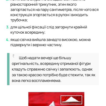
рівносторонній трикутник, згин якого
загортається на пару сантиметрів, після чого вся
конструкція згортається в рулон і виходить
трубочка;
для щільної фіксації слід загорнути крайній
куточок всередину;
якщо свічка вийшла занадто високою, можна
підвернути і верхню частину.
Щоб надати вечері ще більшу
оригінальність, всередину отриманої фігури
кладуть справжню свічку і запалюють, однак
за такою красою потрібно буде стежити, так як
вона легко воспламеняема.