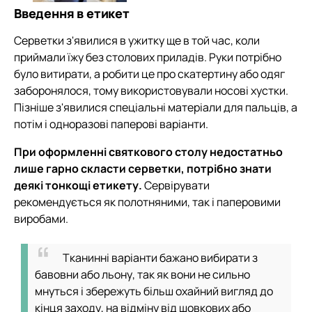
Введення в етикет
Серветки з'явилися в ужитку ще в той час, коли
приймали їжу без столових приладів. Руки потрібно
було витирати, а робити це про скатертину або одяг
заборонялося, тому використовували носові хустки.
Пізніше з'явилися спеціальні матеріали для пальців, а
потім і одноразові паперові варіанти.
При оформленні святкового столу недостатньо
лише гарно скласти серветки, потрібно знати
деякі тонкощі етикету.
Сервірувати
рекомендується як полотняними, так і паперовими
виробами.
Тканинні варіанти бажано вибирати з
бавовни або льону, так як вони не сильно
мнуться і збережуть більш охайний вигляд до
кінця заходу, на відміну від шовкових або