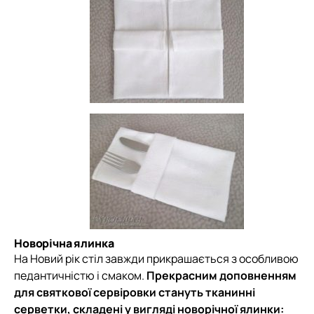
Новорічна ялинка
На Новий рік стіл завжди прикрашається з особливою
педантичністю і смаком.
Прекрасним доповненням
для святкової сервіровки стануть тканинні
серветки, складені у вигляді новорічної ялинки: