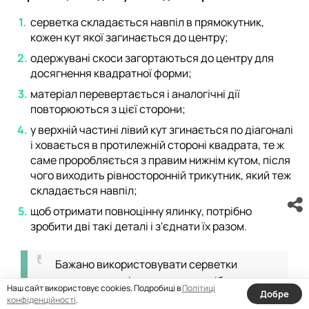
серветка складається навпіл в прямокутник,
кожен кут якої загинається до центру;
одержувані скоси загортаються до центру для
досягнення квадратної форми;
матеріал перевертається і аналогічні дії
повторюються з цієї сторони;
у верхній частині лівий кут згинається по діагоналі
і ховається в протилежній стороні квадрата, те ж
саме проробляється з правим нижнім кутом, після
чого виходить рівносторонній трикутник, який теж
складається навпіл;
щоб отримати повноцінну ялинку, потрібно
зробити дві такі деталі і з'єднати їх разом.
Бажано використовувати серветки
зеленого кольору і прикрасити виріб паєтками,
Наш сайт використовує cookies. Подробиці в
Політиці
Добре
намистинами або іншими декоративними
конфіденційності
.