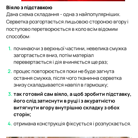
Віяло з підставкою
Дана схема складання - одна з найпопулярніших.
Серветка розгортається лицьовою стороною вгору і
поступово перетворюється в коло всім відомим
способом:
починаючи з верхньої частини, невелика смужка
загортається вниз, потім матеріал
перевертається і дія вчиняється ще раз;
процес повторюється поки не буде загнута
остання смужка, після чого тканинна серветка
знизу скаладывается навпіл в гармошку;
так готовий сам віяло, а щоб зробити підставку,
його слід затиснути в руці і з акуратністю
витягнути вгору внутрішню складку з обох
сторін;
отримана конструкція фіксується і розпускається.