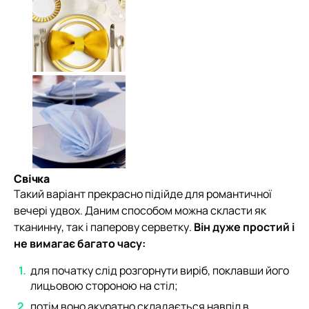
Свічка
Такий варіант прекрасно підійде для романтичної
вечері удвох. Даним способом можна скласти як
тканинну, так і паперову серветку.
Він дуже простий і
не вимагає багато часу:
для початку слід розгорнути виріб, поклавши його
лицьовою стороною на стіл;
потім воно акуратно складається навпіл в