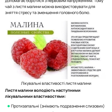
допомагає боротися з нервовим напруженням. Тому
чай з листя малини можна використовувати для
зняття стресу та зменшення головного болю.
Лікувальні властивості листя малини
Листя малини володіють наступними
лікувальними властивостями:
Протизапальні (знімають подразнення слизових)