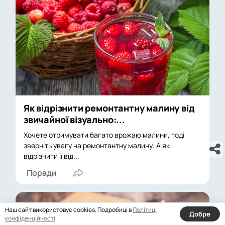
Як відрізнити ремонтантну малину від
звичайної візуально:...
Хочете отримувати багато врожаю малини, тоді
зверніть увагу на ремонтантну малину. А як
відрізнити її від...
Поради
Наш сайт використовує cookies. Подробиці в
Політиці
Добре
конфіденційності
.