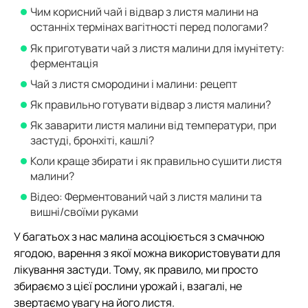
Чим корисний чай і відвар з листя малини на
останніх термінах вагітності перед пологами?
Як приготувати чай з листя малини для імунітету:
ферментація
Чай з листя смородини і малини: рецепт
Як правильно готувати відвар з листя малини?
Як заварити листя малини від температури, при
застуді, бронхіті, кашлі?
Коли краще збирати і як правильно сушити листя
малини?
Відео: Ферментований чай з листя малини та
вишні/своїми руками
У багатьох з нас малина асоціюється з смачною
ягодою, варення з якої можна використовувати для
лікування застуди. Тому, як правило, ми просто
збираємо з цієї рослини урожай і, взагалі, не
звертаємо увагу на його листя.