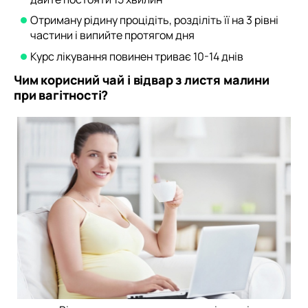
Отриману рідину процідіть, розділіть її на 3 рівні
частини і випийте протягом дня
Курс лікування повинен триває 10-14 днів
Чим корисний чай і відвар з листя малини
при вагітності?