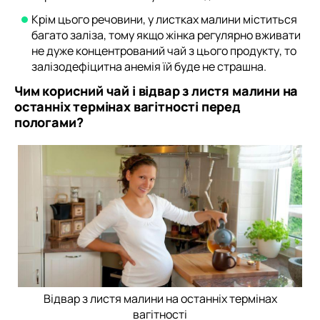
Крім цього речовини, у листках малини міститься
багато заліза, тому якщо жінка регулярно вживати
не дуже концентрований чай з цього продукту, то
залізодефіцитна анемія їй буде не страшна.
Чим корисний чай і відвар з листя малини на
останніх термінах вагітності перед
пологами?
Відвар з листя малини на останніх термінах
вагітності