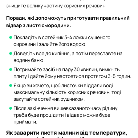
знищите велику частину корисних речовин.
Поради, які допоможуть приготувати правильний
відвар з листя смородини
:
Покладіть в сотейник 3-4 ложки сушеного
сировини і залийте його водою.
Доведіть все до кипіння, а потім переставте на
водяну баню.
Потримайте засіб на пару 30 хвилин, вимкніть
плиту і дайте йому настоятися протягом 3-5 годин.
Якщо ви хочете, щоб листочки віддали воді
максимальну кількість корисних речовин, тоді
закутайте сотейник рушником.
Після закінчення вищевказаного часу рідину
треба буде процідити і відвар можна буде
приймати.
Як заварити листя малини від температури,