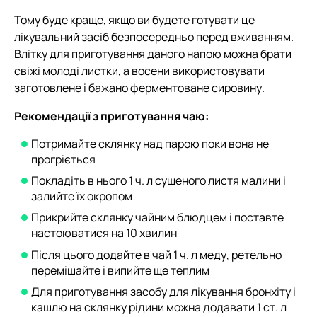
Тому буде краще, якщо ви будете готувати це
лікувальний засіб безпосередньо перед вживанням.
Влітку для приготування даного напою можна брати
свіжі молоді листки, а восени використовувати
заготовлене і бажано ферментоване сировину.
Рекомендації з приготування чаю:
Потримайте склянку над парою поки вона не
прогріється
Покладіть в нього 1 ч. л сушеного листя малини і
залийте їх окропом
Прикрийте склянку чайним блюдцем і поставте
настоюватися на 10 хвилин
Після цього додайте в чай 1 ч. л меду, ретельно
перемішайте і випийте ще теплим
Для приготування засобу для лікування бронхіту і
кашлю на склянку рідини можна додавати 1 ст. л