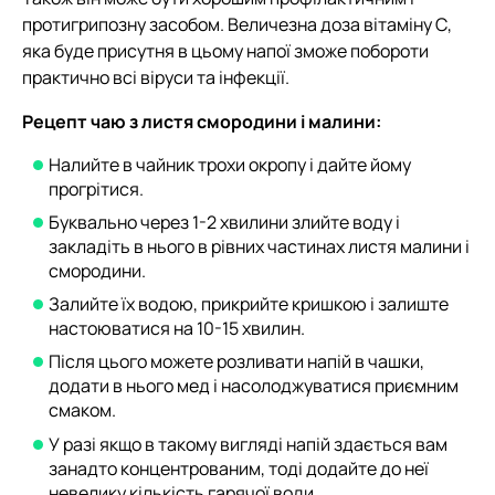
протигрипозну засобом. Величезна доза вітаміну С,
яка буде присутня в цьому напої зможе побороти
практично всі віруси та інфекції.
Рецепт чаю з листя смородини і малини:
Налийте в чайник трохи окропу і дайте йому
прогрітися.
Буквально через 1-2 хвилини злийте воду і
закладіть в нього в рівних частинах листя малини і
смородини.
Залийте їх водою, прикрийте кришкою і залиште
настоюватися на 10-15 хвилин.
Після цього можете розливати напій в чашки,
додати в нього мед і насолоджуватися приємним
смаком.
У разі якщо в такому вигляді напій здається вам
занадто концентрованим, тоді додайте до неї
невелику кількість гарячої води.