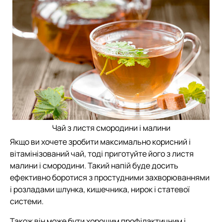
Чай з листя смородини і малини
Якщо ви хочете зробити максимально корисний і
вітамінізований чай, тоді приготуйте його з листя
малини і смородини. Такий напій буде досить
ефективно боротися з простудними захворюваннями
і розладами шлунка, кишечника, нирок і статевої
системи.
Також він може бути хорошим профілактичним і