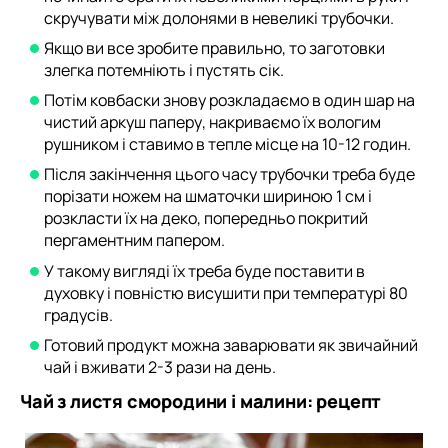
скручувати між долонями в невеликі трубочки.
Якщо ви все зробите правильно, то заготовки
злегка потемніють і пустять сік.
Потім ковбаски знову розкладаємо в один шар на
чистий аркуш паперу, накриваємо їх вологим
рушником і ставимо в тепле місце на 10-12 годин.
Після закінчення цього часу трубочки треба буде
порізати ножем на шматочки шириною 1 см і
розкласти їх на деко, попередньо покритий
пергаментним папером.
У такому вигляді їх треба буде поставити в
духовку і повністю висушити при температурі 80
градусів.
Готовий продукт можна заварювати як звичайний
чай і вживати 2-3 рази на день.
Чай з листя смородини і малини: рецепт