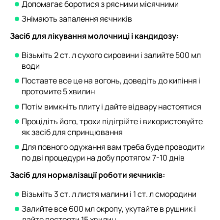
Допомагає боротися з рясними місячними
Знімають запалення яєчників
Засіб для лікування молочниці і кандидозу:
Візьміть 2 ст. л сухого сировини і залийте 500 мл
води
Поставте все це на вогонь, доведіть до кипіння і
протомите 5 хвилин
Потім вимкніть плиту і дайте відвару настоятися
Процідіть його, трохи підігрійте і використовуйте
як засіб для спринцювання
Для повного одужання вам треба буде проводити
по дві процедури на добу протягом 7-10 днів
Засіб для нормалізації роботи яєчників:
Візьміть 3 ст. л листя малини і 1 ст. л смородини
Залийте все 600 мл окропу, укутайте в рушник і
дайте постояти 15 хвилин