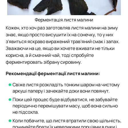
Ферментація листя малини
Кожен, хто хоч раз заготовляв листя малини на зиму
знає, якщо просто висушити їх на сонечку, то у них
з'явиться яскраво виражений трав'яний смак і запах.
Зважаючи на це, якщо ви хочете вживати не тільки
корисна, а й смачний чай, тоді спробуйте
ферментировать зібрану сировину.
Рекомендації ферментації листя малини:
Свіже листя розкладіть тонким шаром на чистому
аркуші паперу і зачекайте доки вони повянут.
Поки цей процес буде відбуватися, не забувайте
періодично перемішувати масу, щоб вона сильно
не підсохла.
Коли побачите, що листя втратили свою щільність,
починайте брати їх невеликими порціями в руки і