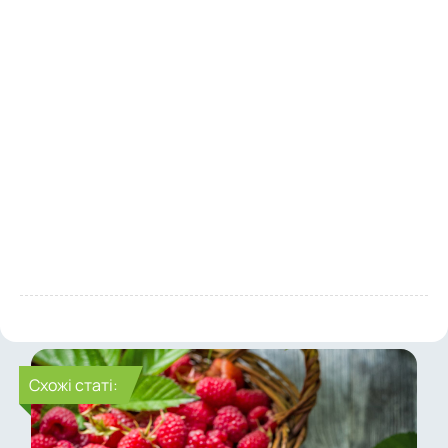
Cхожі статі: