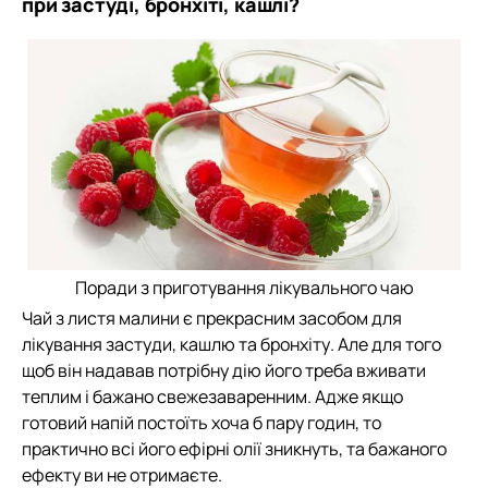
при застуді, бронхіті, кашлі?
Поради з приготування лікувального чаю
Чай з листя малини є прекрасним засобом для
лікування застуди, кашлю та бронхіту. Але для того
щоб він надавав потрібну дію його треба вживати
теплим і бажано свежезаваренним. Адже якщо
готовий напій постоїть хоча б пару годин, то
практично всі його ефірні олії зникнуть, та бажаного
ефекту ви не отримаєте.