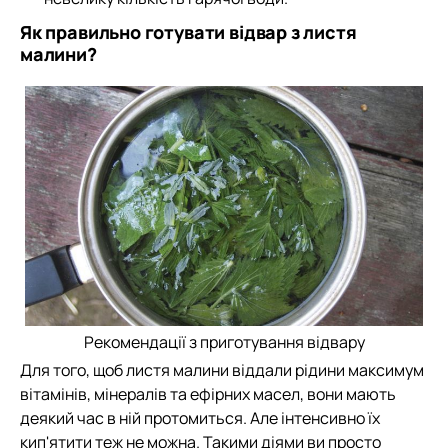
Як правильно готувати відвар з листя
малини?
Рекомендації з приготування відвару
Для того, щоб листя малини віддали рідини максимум
вітамінів, мінералів та ефірних масел, вони мають
деякий час в ній протомиться. Але інтенсивно їх
кип'ятити теж не можна. Такими діями ви просто