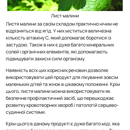
Лист малини
Листя малини за своїм складом практично нічим не
відрізняться від ягід. У них міститься величезна
кількість вітаміну С, який допомагає боротися із
застудою. Також в них є дуже багато мінеральних
солей і органічних елементів, які допомагають
підвищувати захисні сили організму.
Наявність всіх цих корисних речовин дозволяє
використовувати цей продукт для лікування зовсім
маленьких дітей та жінок в цікавому положенні. Крім
цього, листя малини можна використовувати як
безпечне профілактичний засіб, що перешкоджає
розвитку кровотворних хвороб і патологій серцево-
судинної системи.
Крім цього в даному продукті є дуже багато міді, яка