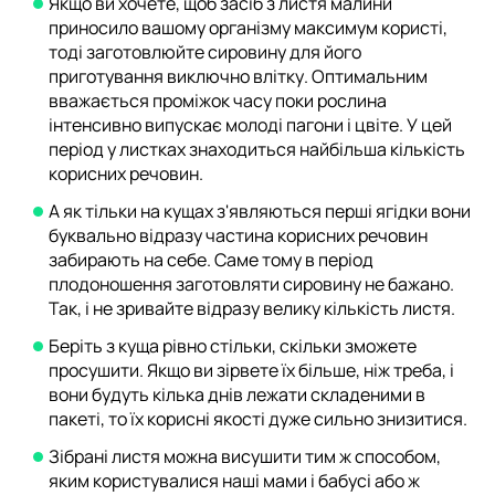
Якщо ви хочете, щоб засіб з листя малини
приносило вашому організму максимум користі,
тоді заготовлюйте сировину для його
приготування виключно влітку. Оптимальним
вважається проміжок часу поки рослина
інтенсивно випускає молоді пагони і цвіте. У цей
період у листках знаходиться найбільша кількість
корисних речовин.
А як тільки на кущах з'являються перші ягідки вони
буквально відразу частина корисних речовин
забирають на себе. Саме тому в період
плодоношення заготовляти сировину не бажано.
Так, і не зривайте відразу велику кількість листя.
Беріть з куща рівно стільки, скільки зможете
просушити. Якщо ви зірвете їх більше, ніж треба, і
вони будуть кілька днів лежати складеними в
пакеті, то їх корисні якості дуже сильно знизитися.
Зібрані листя можна висушити тим ж способом,
яким користувалися наші мами і бабусі або ж