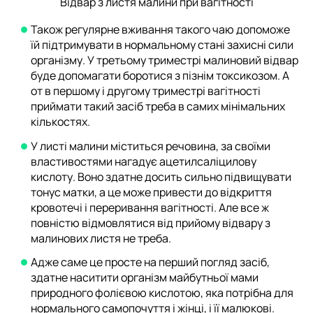
Відвар з листя малини при вагітності
Також регулярне вживання такого чаю допоможе
їй підтримувати в нормальному стані захисні сили
організму. У третьому триместрі малиновий відвар
буде допомагати боротися з пізнім токсикозом. А
от в першому і другому триместрі вагітності
приймати такий засіб треба в самих мінімальних
кількостях.
У листі малини міститься речовина, за своїми
властивостями нагадує ацетилсаліцилову
кислоту. Воно здатне досить сильно підвищувати
тонус матки, а це може привести до відкриття
кровотечі і переривання вагітності. Але все ж
повністю відмовлятися від прийому відвару з
малинових листя не треба.
Адже саме це просте на перший погляд засіб,
здатне наситити організм майбутньої мами
природного фолієвою кислотою, яка потрібна для
нормального самопочуття і жінці, і її малюкові.