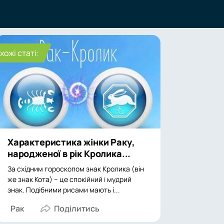
хожі статі:
Характеристика жінки Раку,
народженої в рік Кролика...
За східним гороскопом знак Кролика (він
же знак Кота) – це спокійний і мудрий
знак. Подібними рисами мають і...
Рак