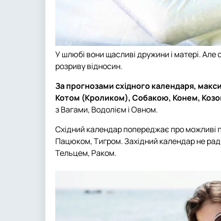
У шлюбі вони щасливі дружини і матері. Але
розриву відносин.
За прогнозами східного календаря, макси
Котом (Кроликом), Собакою, Конем, Козо
з Вагами, Водолієм і Овном.
Східний календар попереджає про можливі п
Пацюком, Тигром. Західний календар не рад
Тельцем, Раком.