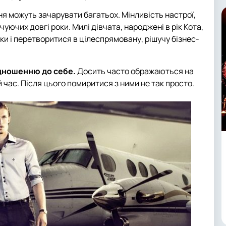
я можуть зачарувати багатьох. Мінливість настрої,
уючих довгі роки. Милі дівчата, народжені в рік Кота,
и і перетворитися в цілеспрямовану, рішучу бізнес-
ідношенню до себе.
Досить часто ображаються на
 час. Після цього помиритися з ними не так просто.