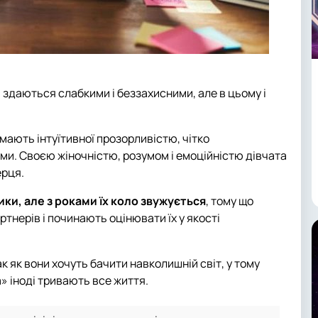
здаються слабкими і беззахисними, але в цьому і
мають інтуїтивної прозорливістю, чітко
ми. Своєю жіночністю, розумом і емоційністю дівчата
ерця.
ки, але з роками їх коло звужується
, тому що
нерів і починають оцінювати їх у якості
 як вони хочуть бачити навколишній світ, у тому
» іноді тривають все життя.