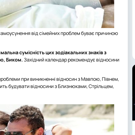
 самоусунення від сімейних проблем буває причиною
мальна сумісність цих зодіакальних знаків з
ю, Биком.
Західний календар рекомендує відносини
роблеми при виникненні відносин з Мавпою, Півнем,
ить будувати відносини з Близнюками, Стрільцем,