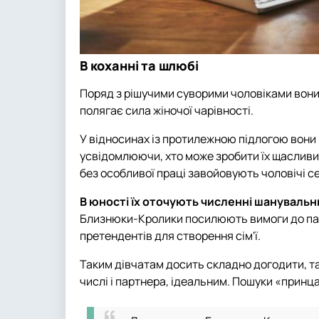
В коханні та шлюбі
Поряд з рішучими суворими чоловіками вони 
полягає сила жіночої чарівності.
У відносинах із протилежною підлогою вони 
усвідомлюючи, хто може зробити їх щасливи
без особливої праці завойовують чоловічі с
В юності їх оточують численні шанувальни
Близнюки-Кролики посилюють вимоги до парт
претендентів для створення сім'ї.
Таким дівчатам досить складно догодити, так
числі і партнера, ідеальним. Пошуки «принца