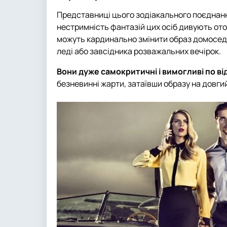
Представниці цього зодіакального поєднанн
нестримність фантазій цих осіб дивують оточ
можуть кардинально змінити образ домоседк
леді або завсідника розважальних вечірок.
Вони дуже самокритичні і вимогливі по в
безневинні жарти, затаївши образу на довгий