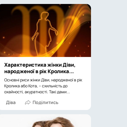
Характеристика жінки Діви,
народженої в рік Кролика...
Основні риси жінки Діви, народженої в рік
Кролика або Кота, – схильність до
охайності, акуратності. Такі дами...
Діва