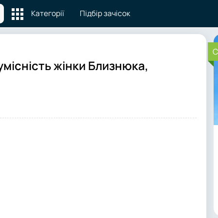
Категорії
Підбір зачісок
C
умісність жінки Близнюка,