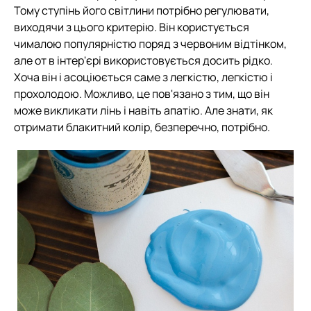
Тому ступінь його світлини потрібно регулювати,
виходячи з цього критерію. Він користується
чималою популярністю поряд з червоним відтінком,
але от в інтер'єрі використовується досить рідко.
Хоча він і асоціюється саме з легкістю, легкістю і
прохолодою. Можливо, це пов'язано з тим, що він
може викликати лінь і навіть апатію. Але знати, як
отримати блакитний колір, безперечно, потрібно.