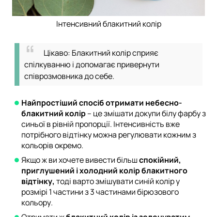
Інтенсивний блакитний колір
Цікаво: Блакитний колір сприяє
спілкуванню і допомагає привернути
співрозмовника до себе.
Найпростіший спосіб отримати небесно-
блакитний колір
– це змішати докупи білу фарбу з
синьої в рівній пропорції. Інтенсивність вже
потрібного відтінку можна регулювати кожним з
кольорів окремо.
Якщо ж ви хочете вивести більш
спокійний,
приглушений і холодний колір блакитного
відтінку,
тоді варто змішувати синій колір у
розмірі 1 частини з 3 частинами бірюзового
кольору.