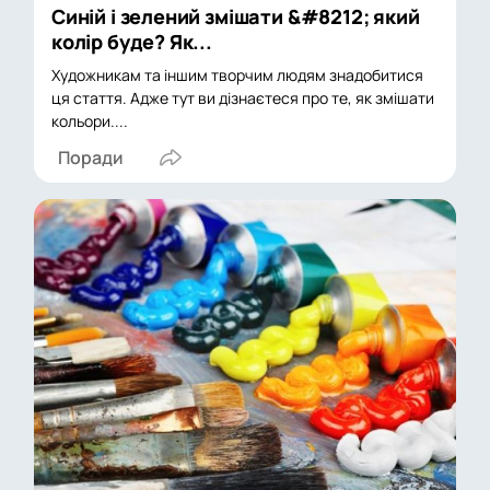
Синій і зелений змішати &#8212; який
колір буде? Як...
Художникам та іншим творчим людям знадобитися
ця стаття. Адже тут ви дізнаєтеся про те, як змішати
кольори....
Поради