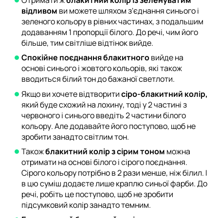
Отримати ж
блакитний колір із зеленуватим
відливом
ви можете шляхом з'єднання синього і
зеленого кольору в рівних частинах, з подальшим
додаванням 1 пропорції білого. До речі, чим його
більше, тим світліше відтінок вийде.
Спокійне поєднання блакитного
вийде на
основі синього і жовтого кольорів, які також
вводиться білий тон до бажаної светлоти.
Якщо ви хочете відтворити
сіро-блакитний колір,
який буде схожий на лохину, тоді у 2 частині з
червоного і синього введіть 2 частини білого
кольору. Але додавайте його поступово, щоб не
зробити занадто світлим тон.
Також
блакитний колір з сірим тоном
можна
отримати на основі білого і сірого поєднання.
Сірого кольору потрібно в 2 рази менше, ніж білил. І
в цю суміш додаєте лише краплю синьої фарби. До
речі, робіть це поступово, щоб не зробити
підсумковий колір занадто темним.