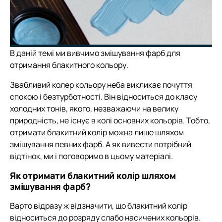
В даній темі ми вивчимо змішування фарб для
отримання блакитного кольору.
Звабливий колер кольору неба викликає почуття
спокою і безтурботності. Він відноситься до класу
холодних тонів, якого, незважаючи на велику
природність, не існує в колі основних кольорів. Тобто,
отримати блакитний колір можна лише шляхом
змішування певних фарб. А як вивести потрібний
відтінок, ми і поговоримо в цьому матеріалі.
Як отримати блакитний колір шляхом
змішування фарб?
Варто відразу ж відзначити, що блакитний колір
відноситься до розряду слабо насичених кольорів.