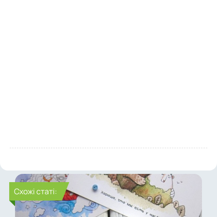
Cхожі статі: