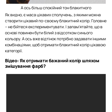
А ось більш спокійний тон блакитного
Як видно, є маса цікавих сполучень, з якими можна
створити цікавий по-своєму блакитний колір. Головне
– не бійтеся експериментувати. І запам'ятайте, що в
основі повинен бути білий з відсотком синього
кольору. А ось вже відтінок потрібно задавати іншими
комбінаціями, щоб отримати блакитний колір цікавою
категорії.
Відео: Як отримати бажаний колір шляхом
змішування фарб?