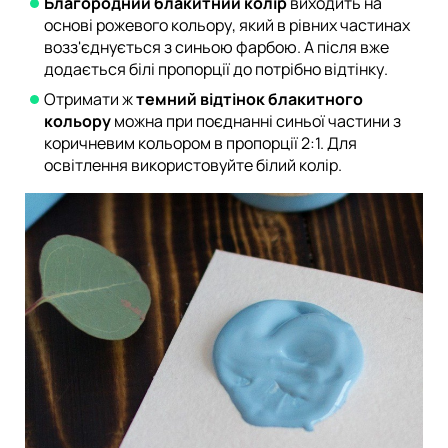
Благородний блакитний колір
виходить на
основі рожевого кольору, який в рівних частинах
возз'єднується з синьою фарбою. А після вже
додається білі пропорції до потрібно відтінку.
Отримати ж
темний відтінок блакитного
кольору
можна при поєднанні синьої частини з
коричневим кольором в пропорції 2:1. Для
освітлення використовуйте білий колір.