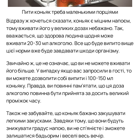
Пити коньяк треба маленькими порціями
Відразу ж хочеться сказати, коньяк є міцним напоєм,
тому вживати його у великих дозах небажано. Так,
вважається, що здорова людина щодня може
вживати 20-30 мл алкоголю. Все що буде випито вище
цієї норми вже буде завдавати шкоди організму.
Звичайно ж, це не означає, що ви не можете вживати
його більше. У випадку якщо вас запросили в гості, то
ви можете дозволити собі випити і 100-150 мл
коньяку. Правда, ви повинні пам'ятати, що ця доза
алкоголю повинна бути прийнята за досить великий
проміжок часу.
Також не забувайте, що коньяк бажано закушувати
легкими закусками. Завдяки тому, що вони будуть
знижувати градус напою, ви не сп'янієте і зможете
залишатися бадьорим і веселі весь вечір.