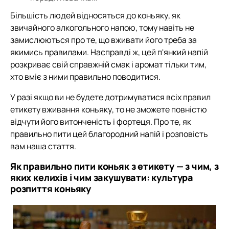
Більшість людей відносяться до коньяку, як
звичайного алкогольного напою, тому навіть не
замислюються про те, що вживати його треба за
якимись правилами. Насправді ж, цей п'янкий напій
розкриває свій справжній смак і аромат тільки тим,
хто вміє з ними правильно поводитися.
У разі якщо ви не будете дотримуватися всіх правил
етикету вживання коньяку, то не зможете повністю
відчути його витонченість і фортеця. Про те, як
правильно пити цей благородний напій і розповість
вам наша стаття.
Як правильно пити коньяк з етикету — з чим, з
яких келихів і чим закушувати: культура
розпиття коньяку