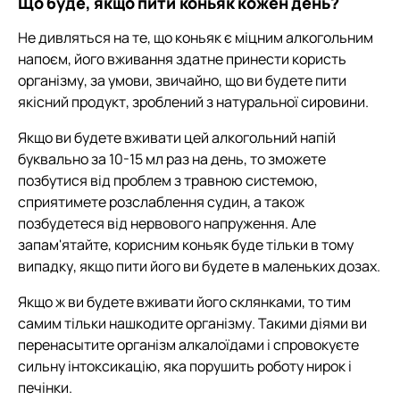
Що буде, якщо пити коньяк кожен день?
Не дивляться на те, що коньяк є міцним алкогольним
напоєм, його вживання здатне принести користь
організму, за умови, звичайно, що ви будете пити
якісний продукт, зроблений з натуральної сировини.
Якщо ви будете вживати цей алкогольний напій
буквально за 10-15 мл раз на день, то зможете
позбутися від проблем з травною системою,
сприятимете розслаблення судин, а також
позбудетеся від нервового напруження. Але
запам'ятайте, корисним коньяк буде тільки в тому
випадку, якщо пити його ви будете в маленьких дозах.
Якщо ж ви будете вживати його склянками, то тим
самим тільки нашкодите організму. Такими діями ви
перенасытите організм алкалоїдами і спровокуєте
сильну інтоксикацію, яка порушить роботу нирок і
печінки.