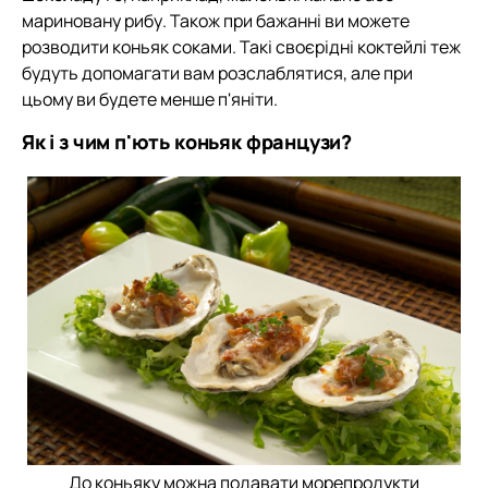
мариновану рибу. Також при бажанні ви можете
розводити коньяк соками. Такі своєрідні коктейлі теж
будуть допомагати вам розслаблятися, але при
цьому ви будете менше п'яніти.
Як і з чим п'ють коньяк французи?
До коньяку можна подавати морепродукти