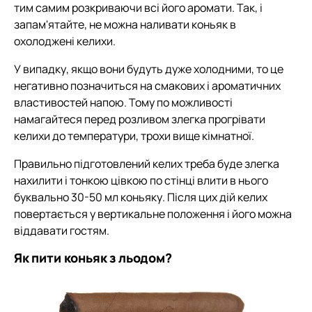
тим самим розкриваючи всі його аромати. Так, і
запам'ятайте, не можна наливати коньяк в
охолоджені келихи.
У випадку, якщо вони будуть дуже холодними, то це
негативно позначиться на смакових і ароматичних
властивостей напою. Тому по можливості
намагайтеся перед розливом злегка прогрівати
келихи до температури, трохи вище кімнатної.
Правильно підготовлений келих треба буде злегка
нахилити і тонкою цівкою по стінці влити в нього
буквально 30-50 мл коньяку. Після цих дій келих
повертається у вертикальне положення і його можна
віддавати гостям.
Як пити коньяк з льодом?