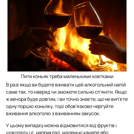
Пити коньяк треба маленькими ковтками
В разі якщо ви будете вживати цей алкогольний напій
саме так, то навряд чи зможете сильно сп'яніти. Якщо
ж вечора буде довгим, і ви точно знаєте, що не вип'єте
одну порцію коньяку, тоді обов'язково чергуйте
вживання алкоголю з вживанням закусок.
У цьому випадку можна відмовитися від фруктів і
шоколаду і є, наприклад, маленькі канапе або