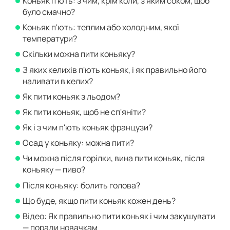
Коньяк п'ють: з чим, крім коли, з яким соком, щоб
було смачно?
Коньяк п'ють: теплим або холодним, якої
температури?
Скільки можна пити коньяку?
З яких келихів п'ють коньяк, і як правильно його
наливати в келих?
Як пити коньяк з льодом?
Як пити коньяк, щоб не сп'яніти?
Як і з чим п'ють коньяк французи?
Осад у коньяку: можна пити?
Чи можна після горілки, вина пити коньяк, після
коньяку — пиво?
Після коньяку: болить голова?
Що буде, якщо пити коньяк кожен день?
Відео: Як правильно пити коньяк і чим закушувати
— поради новачкам