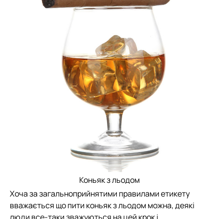
Коньяк з льодом
Хоча за загальноприйнятими правилами етикету
вважається що пити коньяк з льодом можна, деякі
люди все-таки зважуються на цей крок і