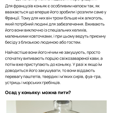
Для французів коньяк є особливим напоєм так, як
вважається що вперше його зробили і розлили саме у
Франції. Тому для них він трохи більше ніж алкоголь,
який потрібний людині для забезпечення. Вживають
його вони виключно із спеціальних келихів,
маленькими ковточками, і при цьому ведуть приємну
бесіду з близькою людиною або гостем.
Найчастіше вони його нічим не закушують, просто
спочатку випивають порцію свіжозавареної кави, а
потім вже приступають до коньяку. У разі ж якщо їм
доводиться його закушувати, то вони віддають
перевагу паштетів, твердих і м'яких сирів, фуа-гра,
устриць і морських гребінців.
Осад у коньяку: можна пити?