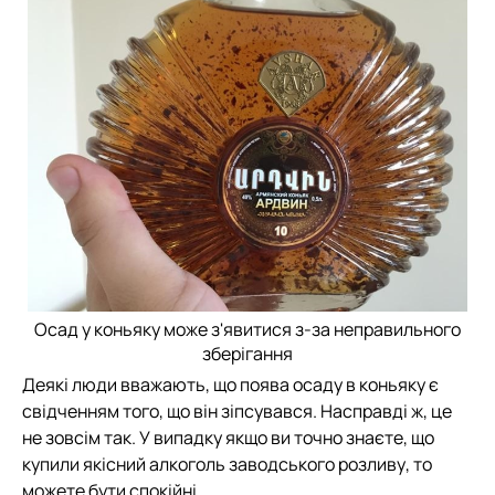
Осад у коньяку може з'явитися з-за неправильного
зберігання
Деякі люди вважають, що поява осаду в коньяку є
свідченням того, що він зіпсувався. Насправді ж, це
не зовсім так. У випадку якщо ви точно знаєте, що
купили якісний алкоголь заводського розливу, то
можете бути спокійні.