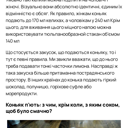
жіночі. Візуально вони абсолютно ідентичні, єдиним їх
відмінністю є обсяг. Як правило, жінкам коньяк
подають до 170 мл келихах, а чоловікам у 240 мл Крім
цього, для вживання цього міцного напою можна
використовувати тюльпанообразной стакан об'ємом
140 мл
Що стосується закусок, що подаються коньяку, то і
тут є певні правила. Ми звикли вважати, що до нього
треба подавати тонкі часточки лимона. Насправді ж
така закуска більше притаманна пострадянського
простору. В інших країнах до конька подають гіркий
шоколад, полуницю, горіхове суфле або
морепродукти.
Коньяк п'ють: з чим, крім коли, з яким соком,
щоб було смачно?