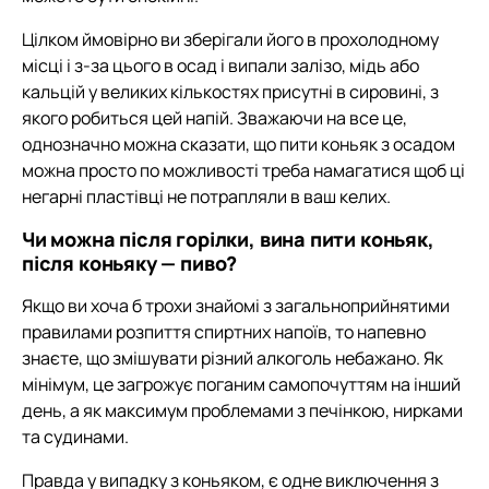
Цілком ймовірно ви зберігали його в прохолодному
місці і з-за цього в осад і випали залізо, мідь або
кальцій у великих кількостях присутні в сировині, з
якого робиться цей напій. Зважаючи на все це,
однозначно можна сказати, що пити коньяк з осадом
можна просто по можливості треба намагатися щоб ці
негарні пластівці не потрапляли в ваш келих.
Чи можна після горілки, вина пити коньяк,
після коньяку — пиво?
Якщо ви хоча б трохи знайомі з загальноприйнятими
правилами розпиття спиртних напоїв, то напевно
знаєте, що змішувати різний алкоголь небажано. Як
мінімум, це загрожує поганим самопочуттям на інший
день, а як максимум проблемами з печінкою, нирками
та судинами.
Правда у випадку з коньяком, є одне виключення з