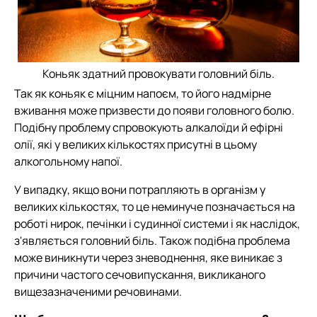
Коньяк здатний провокувати головний біль.
Так як коньяк є міцним напоєм, то його надмірне
вживання може призвести до появи головного болю.
Подібну проблему спровокують алкалоїди й ефірні
олії, які у великих кількостях присутні в цьому
алкогольному напої.
У випадку, якщо вони потрапляють в організм у
великих кількостях, то це неминуче позначається на
роботі нирок, печінки і судинної системи і як наслідок,
з'являється головний біль. Також подібна проблема
може виникнути через зневоднення, яке виникає з
причини частого сечовипускання, викликаного
вищезазначеними речовинами.