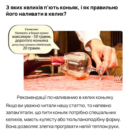
З яких келихів п'ють коньяк, і як правильно
його наливати в келих?
Рекомендації по наливанию в келих коньяку
Якщо ви уважно читали нашу статтю, то напевно
запам'ятали, що пити коньяк потрібно спеціальних
келихів, мають кулясту або тюльпаноподібну форму.
Вона дозволяє злегка прогрівати напій теплом руки,