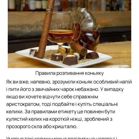
Правила розпивання коньяку
Як ви вже, напевно, зрозуміли коньяк особливий напій
і пити його з звичайних чарок небажано. У випадку
якщо ви хочете відчути себе справжнім
аристократом, тоді подбайте і купіть спеціальні
келихи. За правилами етикету це повинен бути
кулястий келих на короткій ніжці, зроблений з
прозорого скла або кришталю.
Умовно такі келихи можна поділити на чоловічі і