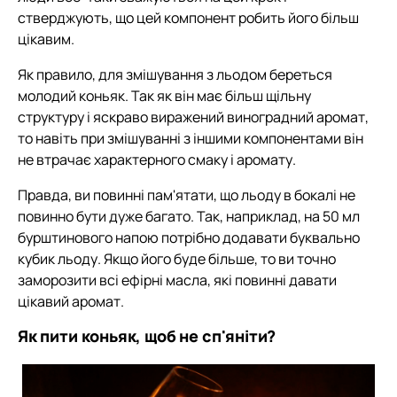
стверджують, що цей компонент робить його більш
цікавим.
Як правило, для змішування з льодом береться
молодий коньяк. Так як він має більш щільну
структуру і яскраво виражений виноградний аромат,
то навіть при змішуванні з іншими компонентами він
не втрачає характерного смаку і аромату.
Правда, ви повинні пам'ятати, що льоду в бокалі не
повинно бути дуже багато. Так, наприклад, на 50 мл
бурштинового напою потрібно додавати буквально
кубик льоду. Якщо його буде більше, то ви точно
заморозити всі ефірні масла, які повинні давати
цікавий аромат.
Як пити коньяк, щоб не сп'яніти?