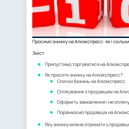
Просимо знижку на Алиэкспресс: як і скільк
Зміст
Припустимо торгуватися на Алиэкспр
Як просити знижку на Алиэкспресс?
Списки бажань на Алиэкспресс
Спілкування з продавцем на Али
Оформіть замовлення і не оплач
Порівнюємо продавців на Алиэк
Яку знижку можна отримати у продавц