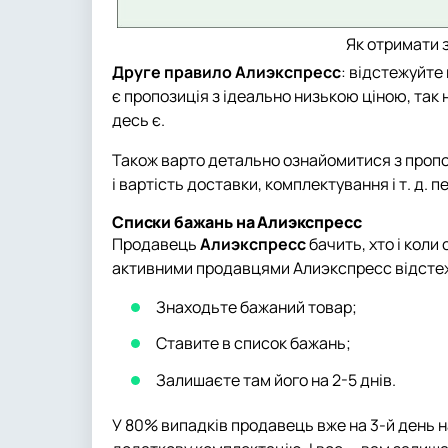
Як отримати 
Друге правило Алиэкспресс
: відстежуйте
є пропозиція з ідеально низькою ціною, так 
десь є.
Також варто детально ознайомитися з пропо
і вартість доставки, комплектування і т. д. 
Списки бажань на Алиэкспресс
Продавець
Алиэкспресс
бачить, хто і коли
активними продавцями Алиэкспресс відстежу
Знаходьте бажаний товар;
Ставите в список бажань;
Залишаєте там його на 2-5 днів.
У 80% випадків продавець вже на 3-й день н