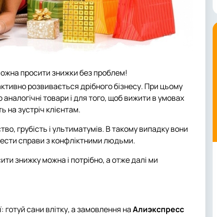
можна просити знижки без проблем!
 активно розвивається дрібного бізнесу. При цьому
 аналогічні товари і для того, щоб вижити в умовах
ь на зустріч клієнтам.
тво, грубість і ультиматумів. В такому випадку вони
вести справи з конфліктними людьми.
ити знижку можна і потрібно, а отже далі ми
'ї: готуй сани влітку, а замовлення на
Алиэкспресс