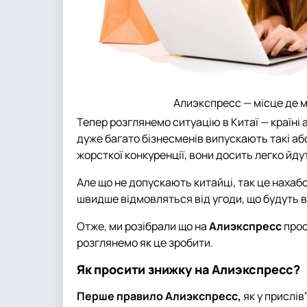
Алиэкспресс — місце де 
Тепер розглянемо ситуацію в Китаї — країні
дуже багато бізнесменів випускають такі або
жорсткої конкуренції, вони досить легко йдут
Але що не допускають китайці, так це нахабс
швидше відмовляться від угоди, що будуть 
Отже, ми розібрали що на
Алиэкспресс
прос
розглянемо як це зробити.
Як просити знижку на Алиэкспресс?
Перше правило Алиэкспресс,
як у прислів