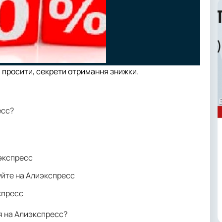
и просити, секрети отримання знижки.
есс?
экспресс
уйте на Алиэкспресс
спресс
я на Алиэкспресс?