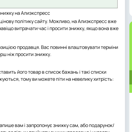
знижку на Алиэкспресс
 цінову політику сайту. Можливо, на Алиэкспресс вже
навіщо витрачати час і просити знижку, якщо вона вже
зицією продавця. Вас повинні влаштовувати терміни
перш ніж просити знижку.
 ставить його товар в список бажань і такі списки
ються, тому ви можете піти на невелику хитрість:
апише вам і запропонує знижку сам, або подарунок/