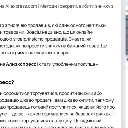
на Aliexpress.com? Методи і секрети, вибити знижку з
 з тисячею продавців, які один одного не тільки
ми товарами. Зовсім не дивно, що ця онлайн-
ошою зговірливістю продавців. Знаєте, як
тоди, як попросити знижку на бажаний товар. Це
авіть отримання супутніх товарів.
 на
Алиэкспресс
і стати улюбленим покупцем
ресс?
ли соромитися торгуватися, просити знижки або
родавцю цікаво продати, вам цікаво купити, так чому
кщо продавець готовий поступитися, якщо ви його про
е — де всі і кожен торгувалися на базарах і ринках, і
ки, коли сторгувалися вдалу ціну. Це відмінний
і гроші купити щось ще або відправитися відпочивати