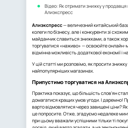
Відео: Як отримати знижку у продавця 
Алиэкспресс
Алиэкспресс
— величезний китайський базар
колеги по бізнесу, але і конкуренти зі схожи
майданчик славиться знижками, а також хор
торгуватися «наживо» — освоюйте онлайн-ме
відмінна можливість додаткової економії і н
У цій статті ми розповімо, як просити знижку
найпопулярніших магазинах.
Припустимо торгуватися на Алиэксп
Практика показує, що більшість слов'ян ста
домагатися кращих умов угоди. І даремно! П
варто відмовлятися через завищені ціни? Я
це попросите. Отже, згадуємо недалеке минул
при цьому вважали успішними тільки ті покуп
досвід, який варто згадати, а на зекономлен