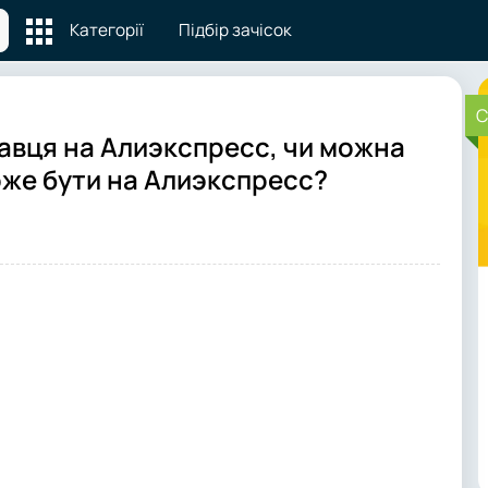
Категорії
Підбір зачісок
C
авця на Алиэкспресс, чи можна
оже бути на Алиэкспресс?