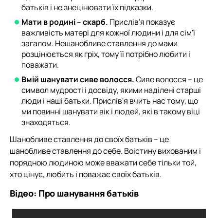
батьків і не знецінювати їх підказки.
Мати в родині – скарб.
Прислів'я показує
важливість матері для кожної людини і для сім'ї
загалом. Нешанобливе ставлення до мами
розцінюється як гріх, тому її потрібно любити і
поважати.
Вмій шанувати сиве волосся.
Сиве волосся – це
символ мудрості і досвіду, якими наділені старші
люди і наші батьки. Прислів'я вчить нас тому, що
ми повинні шанувати вік і людей, які в такому віці
знаходяться.
Шанобливе ставлення до своїх батьків – це
шанобливе ставлення до себе. Воістину вихованим і
порядною людиною може вважати себе тільки той,
хто цінує, любить і поважає своїх батьків.
Відео: Про шанування батьків