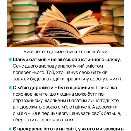
Вивчайте з дітьми книги з прислів'ями
Шануй батьків – не зіб'єшся з істинного шляху.
Сенс цього вислову аналогічний змістом
попереднього. Той, хто шанує своїх батьків,
завжди буде знаходити правильну дорогу в житті.
Сім'єю дорожити – бути щасливим.
Приказка
пояснює нам те, що людина може бути по-
справжньому щасливим і багатим лише тоді, хто
він дорожить своєю сім'єю і цінує її. А дорожити
сім'єю – це в першу чергу шанувати своїх батьків,
оберігати їх і допомагати їм.
Є прекрасне істота на світі, у якого ми завжди в