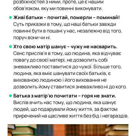
розбіжностей з ними, проте, це є нашим
обов'язком, яку ми повинні виконувати.
Живі батьки – почитай, померли – поминай!
Суть приказки в тому, що наші батьки завжди
повинні бути в пошані у нас, незалежно від того,
поруч вони чи ні.
Хто свою матір шанує – чужу не насварить.
Сенс прислів'я в тому, що людина, яка відчуває
повагу до своєї матері, не дозволить собі
зневажливо поставитися до чужої. Більше того,
людина, яка вміє шанувати своїх батьків, є
вихованою людиною і його виховання не
дозволить йому ставитися зневажливо ні до кого.
Батька з матір'ю почитати – горя не знати.
Вислів вчить нас тому, що людина, яка шанує
людей, що подарували йому життя, за фактом
приречений на щасливе життя без бід і негараздів.