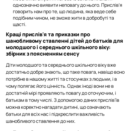
однозначно виявити неповагу до нього. Прислів'я
говорить нам про те, що людина, яка веде себе
подібним чином, не зможе жити в добробуті та
щасті.
Кращі прислів'я та приказки про
шанобливому ставленні дітей до батьків для
молодшого і середнього шкільного віку:
збірник з поясненням сенсу
Діти молодшого та середнього шкільного віку вже
достатньо добре знають, що таке повага, навіщо воно
потрібне в нашому житті та стосунках з людьми, і в
чому полягає його цінність. Однак іноді вони не в
достатній мірі проявляють повагу до оточуючим, і
батькам в тому числі. З допомогою даних прислів'їв
можна коректно нагадати дитині, що означають
батьки для всіх нас і підкреслити важливість
шанобливого ставлення до них.