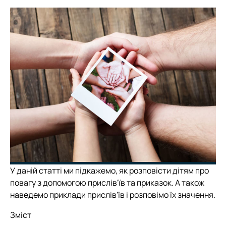
У даній статті ми підкажемо, як розповісти дітям про
повагу з допомогою прислів'їв та приказок. А також
наведемо приклади прислів'їв і розповімо їх значення.
Зміст