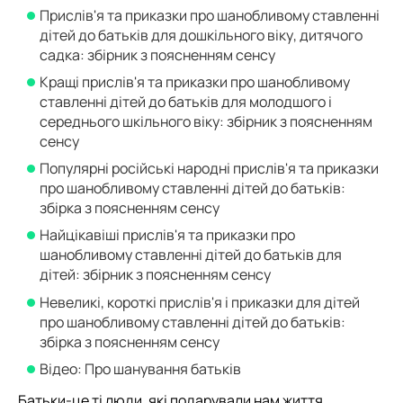
Прислів'я та приказки про шанобливому ставленні
дітей до батьків для дошкільного віку, дитячого
садка: збірник з поясненням сенсу
Кращі прислів'я та приказки про шанобливому
ставленні дітей до батьків для молодшого і
середнього шкільного віку: збірник з поясненням
сенсу
Популярні російські народні прислів'я та приказки
про шанобливому ставленні дітей до батьків:
збірка з поясненням сенсу
Найцікавіші прислів'я та приказки про
шанобливому ставленні дітей до батьків для
дітей: збірник з поясненням сенсу
Невеликі, короткі прислів'я і приказки для дітей
про шанобливому ставленні дітей до батьків:
збірка з поясненням сенсу
Відео: Про шанування батьків
Батьки-це ті люди, які подарували нам життя.