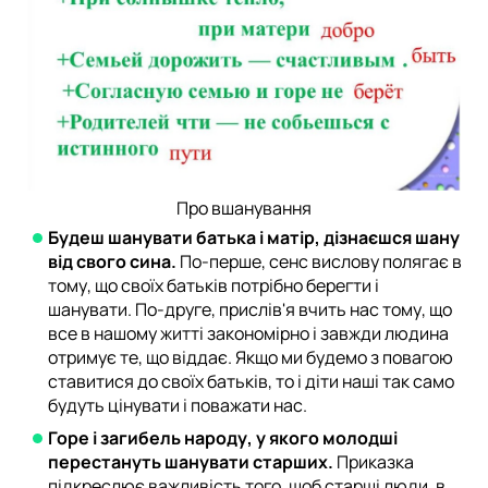
Про вшанування
Будеш шанувати батька і матір, дізнаєшся шану
від свого сина.
По-перше, сенс вислову полягає в
тому, що своїх батьків потрібно берегти і
шанувати. По-друге, прислів'я вчить нас тому, що
все в нашому житті закономірно і завжди людина
отримує те, що віддає. Якщо ми будемо з повагою
ставитися до своїх батьків, то і діти наші так само
будуть цінувати і поважати нас.
Горе і загибель народу, у якого молодші
перестануть шанувати старших.
Приказка
підкреслює важливість того, щоб старші люди, в