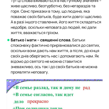
Тут ці слова вживаються в наступному значенні –
живе щасливо, безтурботно, без негараздів та
горя. Сенс приказки в тому, що людина, яка
поважає своїх батьків, буде жити довго і щасливо.
А в разі іншого ставлення, його життя складеться
недобре, оскільки неповага до людей, які дали
життя, вважається гріхом.
Батько і мати – священні слова.
Батьки
споконвіку фактично прирівнювалися до святих,
оскільки вони дають нам життя, а після, до кінця
своїх днів оберігають нас і допомагають нам. Як
відомо до святого не можна ставитися
зневажливо, ось так і до своїх батьків не можна
проявляти неповагу.