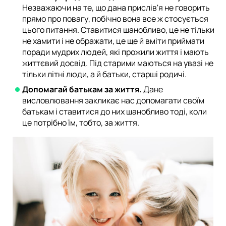
Незважаючи на те, що дана прислів'я не говорить
прямо про повагу, побічно вона все ж стосується
цього питання. Ставитися шанобливо, це не тільки
не хамити і не ображати, це ще й вміти приймати
поради мудрих людей, які прожили життя і мають
життєвий досвід. Під старими маються на увазі не
тільки літні люди, а й батьки, старші родичі.
Допомагай батькам за життя.
Дане
висловлювання закликає нас допомагати своїм
батькам і ставитися до них шанобливо тоді, коли
це потрібно їм, тобто, за життя.