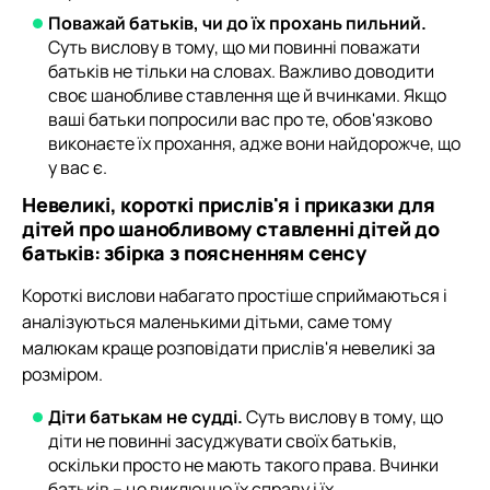
Поважай батьків, чи до їх прохань пильний.
Суть вислову в тому, що ми повинні поважати
батьків не тільки на словах. Важливо доводити
своє шанобливе ставлення ще й вчинками. Якщо
ваші батьки попросили вас про те, обов'язково
виконаєте їх прохання, адже вони найдорожче, що
у вас є.
Невеликі, короткі прислів'я і приказки для
дітей про шанобливому ставленні дітей до
батьків: збірка з поясненням сенсу
Короткі вислови набагато простіше сприймаються і
аналізуються маленькими дітьми, саме тому
малюкам краще розповідати прислів'я невеликі за
розміром.
Діти батькам не судді.
Суть вислову в тому, що
діти не повинні засуджувати своїх батьків,
оскільки просто не мають такого права. Вчинки
батьків – це виключно їх справу і їх