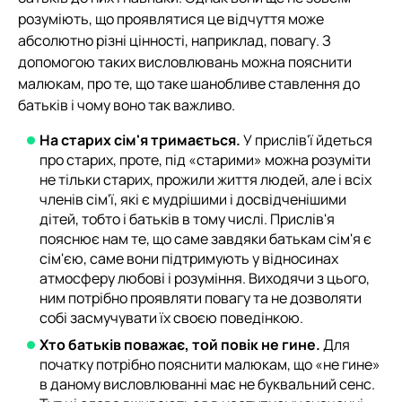
розуміють, що проявлятися це відчуття може
абсолютно різні цінності, наприклад, повагу. З
допомогою таких висловлювань можна пояснити
малюкам, про те, що таке шанобливе ставлення до
батьків і чому воно так важливо.
На старих сім'я тримається.
У прислів'ї йдеться
про старих, проте, під «старими» можна розуміти
не тільки старих, прожили життя людей, але і всіх
членів сім'ї, які є мудрішими і досвідченішими
дітей, тобто і батьків в тому числі. Прислів'я
пояснює нам те, що саме завдяки батькам сім'я є
сім'єю, саме вони підтримують у відносинах
атмосферу любові і розуміння. Виходячи з цього,
ним потрібно проявляти повагу та не дозволяти
собі засмучувати їх своєю поведінкою.
Хто батьків поважає, той повік не гине.
Для
початку потрібно пояснити малюкам, що «не гине»
в даному висловлюванні має не буквальний сенс.