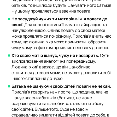
батьків, то інші люди будуть шанувати його батьків
– у цьому проявляється взаємна повага.
Не засуджуй чужих ти матерів в ім'я поваги до
своєї.
Для кожної дитини її мама є найкращою та
найулюбленішою. Однак повагу до своєї матері
може проявлятися по-різному. Прислів'я вчить нас
тому, що людина, яка може принизити і образити
чужу маму за фактом проявляє неповагу до своєї.
Хто свою матір шанує, чужу не насварить.
Суть
висловлювання аналогічна попередньому.
Людина, який вважає, що він шанобливо
ставиться до своєї мами, не зможе дозволити собі
іншого ставлення до чужої.
Батька не шануючи своїх дітей поваги не чекай.
Прислів'я говорить нам про те, що людина, яка не
шанує власних батьків (батька), не може
розраховувати на шанобливе ставлення з боку
своїх дітей. Більше того, буде не зовсім
справедливо вимагати від дітей поваги до себе, в