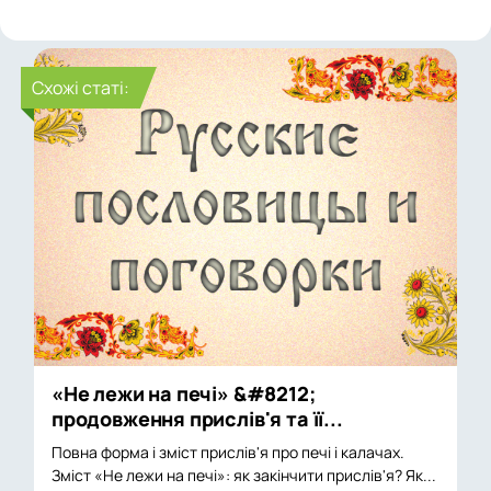
Cхожі статі:
«Не лежи на печі» &#8212;
продовження прислів'я та її...
Повна форма і зміст прислів'я про печі і калачах.
Зміст «Не лежи на печі»: як закінчити прислів'я? Як...