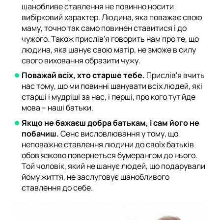
шанобливе ставлення не повинно носити
вибірковий характер. Людина, яка поважає свою
маму, точно так само повинен ставитися і до
чужого. Також прислів'я говорить нам про те, що
людина, яка шанує свою матір, не зможе в силу
свого виховання образити чужу.
Поважай всіх, хто старше тебе.
Прислів'я вчить
нас тому, що ми повинні шанувати всіх людей, які
старші і мудріші за нас, і перші, про кого тут йде
мова – наші батьки.
Якщо не бажаєш добра батькам, і сам його не
побачиш.
Сенс висловлювання у тому, що
неповажне ставлення людини до своїх батьків
обов'язково повернеться бумерангом до нього.
Той чоловік, який не шанує людей, що подарували
йому життя, не заслуговує шанобливого
ставлення до себе.