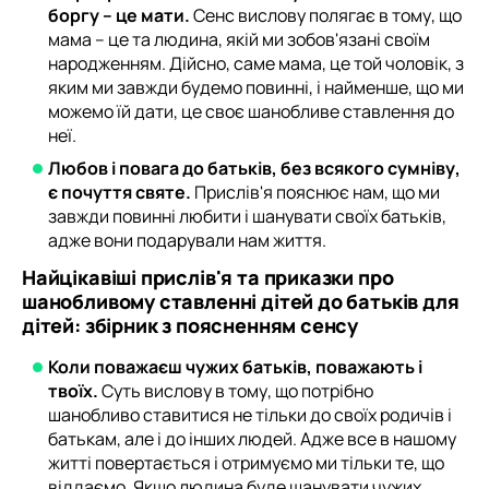
боргу – це мати.
Сенс вислову полягає в тому, що
мама – це та людина, якій ми зобов'язані своїм
народженням. Дійсно, саме мама, це той чоловік, з
яким ми завжди будемо повинні, і найменше, що ми
можемо їй дати, це своє шанобливе ставлення до
неї.
Любов і повага до батьків, без всякого сумніву,
є почуття святе.
Прислів'я пояснює нам, що ми
завжди повинні любити і шанувати своїх батьків,
адже вони подарували нам життя.
Найцікавіші прислів'я та приказки про
шанобливому ставленні дітей до батьків для
дітей: збірник з поясненням сенсу
Коли поважаєш чужих батьків, поважають і
твоїх.
Суть вислову в тому, що потрібно
шанобливо ставитися не тільки до своїх родичів і
батькам, але і до інших людей. Адже все в нашому
житті повертається і отримуємо ми тільки те, що
віддаємо. Якщо людина буде шанувати чужих