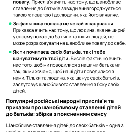
повагу.
Прислів'я вчить нас тому, що шанобливе
ставлення до батьків завжди винагороджується
такою ж повагою і до людини, яка його виявляє.
За фальшива пошана не чекай вшанування.
Приказка вчить нас тому, що людина, яка не щирий
у своєму повазі до батьків та інших людей, не
може розраховувати на шанобливе повагу до себе.
Як ти почитаєш своїх батьків, так і тебе
шануватимуть твої діти.
Вислів фактично вчить
нас того, щоб ми поводилися з нашими батьками
так, як ми хочемо, щоб наші діти поводилися з
нами. Тільки та людина, яка шанує своїх батьків,
заслуговує шанобливого ставлення з боку своїх
дітей.
Популярні російські народні прислів'я та
приказки про шанобливому ставленні дітей
до батьків: збірка з поясненням сенсу
Шанобливе ставлення дітей до своїх батьків – одна з