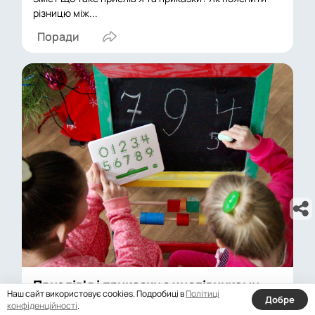
різницю між...
Поради
Прислів'я і приказки з числівниками
Наш сайт використовує cookies. Подробиці в
Політиці
для дітей дошкільного...
Добре
конфіденційності
.