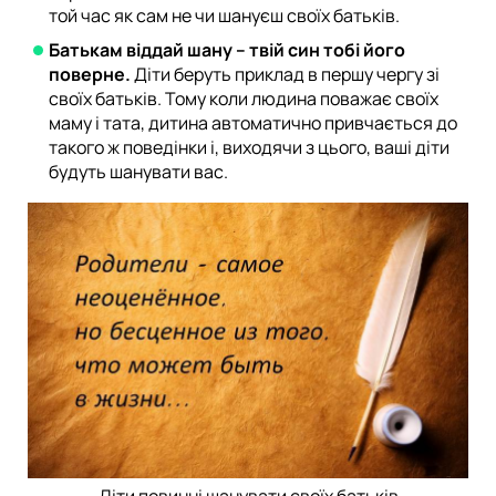
той час як сам не чи шануєш своїх батьків.
Батькам віддай шану – твій син тобі його
поверне.
Діти беруть приклад в першу чергу зі
своїх батьків. Тому коли людина поважає своїх
маму і тата, дитина автоматично привчається до
такого ж поведінки і, виходячи з цього, ваші діти
будуть шанувати вас.
Діти повинні шанувати своїх батьків