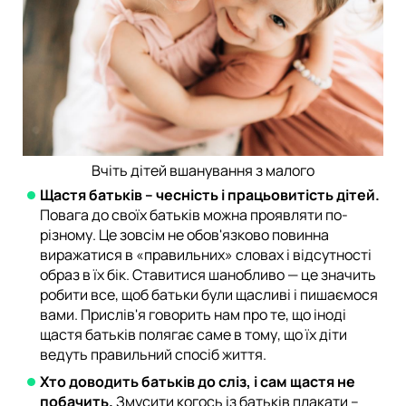
Вчіть дітей вшанування з малого
Щастя батьків – чесність і працьовитість дітей.
Повага до своїх батьків можна проявляти по-
різному. Це зовсім не обов'язково повинна
виражатися в «правильних» словах і відсутності
образ в їх бік. Ставитися шанобливо — це значить
робити все, щоб батьки були щасливі і пишаємося
вами. Прислів'я говорить нам про те, що іноді
щастя батьків полягає саме в тому, що їх діти
ведуть правильний спосіб життя.
Хто доводить батьків до сліз, і сам щастя не
побачить.
Змусити когось із батьків плакати –