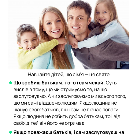
Навчайте дітей, що сім'я — це святе
Що зробиш батькам, того і сам чекай.
Суть
вислів в тому, що ми отримуємо те, на що
заслуговуємо. А чи заслуговуємо ми всього того,
що ми самі віддаємо людям. Якщо людина не
шанує своїх батьків, він і сам не пізнає поваги.
Якщо людина не робить добра батькам, то і від
своїх дітей він його не отримає.
Якщо поважаєш батьків, і сам заслуговуєш на