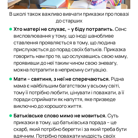
В школі також важливо вивчати приказки про повазі
до старших
Хто матері не слухає, – у біду потрапить.
Сенс
висловлювання у тому, що іноді шанобливе
ставлення проявляється в тому, що людина
прислухається до порад своїх батьків. Приказка
говорить нам про те, що ослухавшись свою маму,
проявивши до неї таким чином свою зневагу,
можна потрапити в неприємну ситуацію.
Мати – святиня, з неї не сперечаються.
Рідна
мама є найбільшим багатством у всьому світі,
тому її потрібно любити, цінувати і поважати, а її
поради сприймати як напуття, яке призведе
виключно до хорошого життя.
Батьківське слово мимо не мовиться.
Суть
приказки в тому, що батьківська порада – це
скарб, який потрібно берегти і за який треба бути
вдячним. Потрібно поважати мудрість своїх