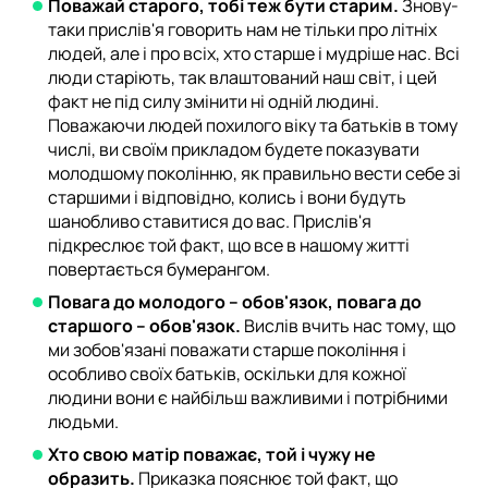
Поважай старого, тобі теж бути старим.
Знову-
таки прислів'я говорить нам не тільки про літніх
людей, але і про всіх, хто старше і мудріше нас. Всі
люди старіють, так влаштований наш світ, і цей
факт не під силу змінити ні одній людині.
Поважаючи людей похилого віку та батьків в тому
числі, ви своїм прикладом будете показувати
молодшому поколінню, як правильно вести себе зі
старшими і відповідно, колись і вони будуть
шанобливо ставитися до вас. Прислів'я
підкреслює той факт, що все в нашому житті
повертається бумерангом.
Повага до молодого – обов'язок, повага до
старшого – обов'язок.
Вислів вчить нас тому, що
ми зобов'язані поважати старше покоління і
особливо своїх батьків, оскільки для кожної
людини вони є найбільш важливими і потрібними
людьми.
Хто свою матір поважає, той і чужу не
образить.
Приказка пояснює той факт, що