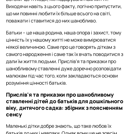
Виходячи навіть з цього факту, логічно припустити,
що ми повинні любити їх більше всього на світі,
поважати і ставитися до них шанобливо.
Батьки – це наша родина, наша опора і захист, тому
цінність їх у нашому житті не може вимірюватися
ніякої величиною. Саме про це говорять діткам з
самого народження і саме так їх вчать поводитися з
дали їм життя людьми. Прислів'я та приказки про
шанобливому ставленні дуже доречно розповідати
малюкам під час того, коли закладаються основи
розуміння цінності батьків.
Прислів'я та приказки про шанобливому
ставленні дітей до батьків для дошкільного
віку, дитячого садка: збірник з поясненням
сенсу
Маленькі дітки добре знають, що таке любов їх
батьків до них і навпаки. Однак вони ще не зовсім