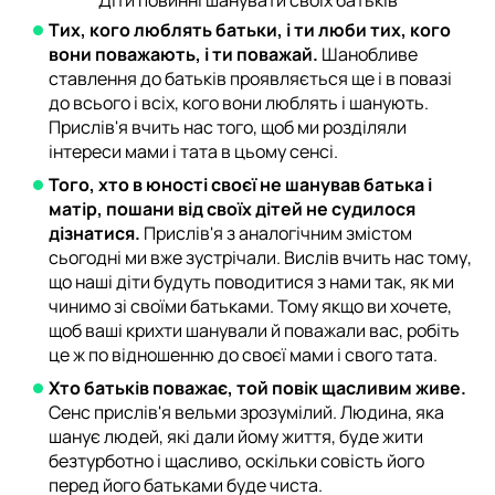
Тих, кого люблять батьки, і ти люби тих, кого
вони поважають, і ти поважай.
Шанобливе
ставлення до батьків проявляється ще і в повазі
до всього і всіх, кого вони люблять і шанують.
Прислів'я вчить нас того, щоб ми розділяли
інтереси мами і тата в цьому сенсі.
Того, хто в юності своєї не шанував батька і
матір, пошани від своїх дітей не судилося
дізнатися.
Прислів'я з аналогічним змістом
сьогодні ми вже зустрічали. Вислів вчить нас тому,
що наші діти будуть поводитися з нами так, як ми
чинимо зі своїми батьками. Тому якщо ви хочете,
щоб ваші крихти шанували й поважали вас, робіть
це ж по відношенню до своєї мами і свого тата.
Хто батьків поважає, той повік щасливим живе.
Сенс прислів'я вельми зрозумілий. Людина, яка
шанує людей, які дали йому життя, буде жити
безтурботно і щасливо, оскільки совість його
перед його батьками буде чиста.