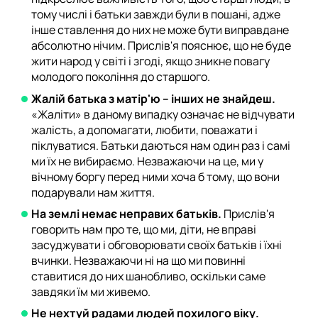
тому числі і батьки завжди були в пошані, адже
інше ставлення до них не може бути виправдане
абсолютно нічим. Прислів'я пояснює, що не буде
жити народ у світі і згоді, якщо зникне повагу
молодого покоління до старшого.
Жалій батька з матір'ю – інших не знайдеш.
«Жаліти» в даному випадку означає не відчувати
жалість, а допомагати, любити, поважати і
піклуватися. Батьки даються нам один раз і самі
ми їх не вибираємо. Незважаючи на це, ми у
вічному боргу перед ними хоча б тому, що вони
подарували нам життя.
На землі немає неправих батьків.
Прислів'я
говорить нам про те, що ми, діти, не вправі
засуджувати і обговорювати своїх батьків і їхні
вчинки. Незважаючи ні на що ми повинні
ставитися до них шанобливо, оскільки саме
завдяки їм ми живемо.
Не нехтуй радами людей похилого віку.