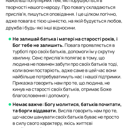
найбільш популярних тем, які порушуються в
творчості нашого народу. Про повагу складаються
прислів'я, пишуться оповідання. І це цілком логічно,
адже повага є тією цінністю, на якій будується любов,
дружба і будь-які інші відносини.
Не залишай батька і матері на старості років, і
Бог тебе не залишить.
Повага проявляється в
турботі про своїх батьків, допомоги їм у скрутну
хвилину. Сенс прислів'я полягає в тому, що
людина не повинен забути про своїх батьків тоді,
коли вони постаріють, адже саме в цей час вони
найбільше потребуватимуть нас і нашої підтримки.
Приказка говорить нам про те, що людина, не
кинув на старості своїх батьків, отримає Боже
благословення і допомогу.
Немає важче: Богу молитися, батьків почитати,
та борги віддавати.
Вислів говорить нам про те,
що часом шанувати своїх батьків буває не просто
в силу свого характеру, якісь життєві