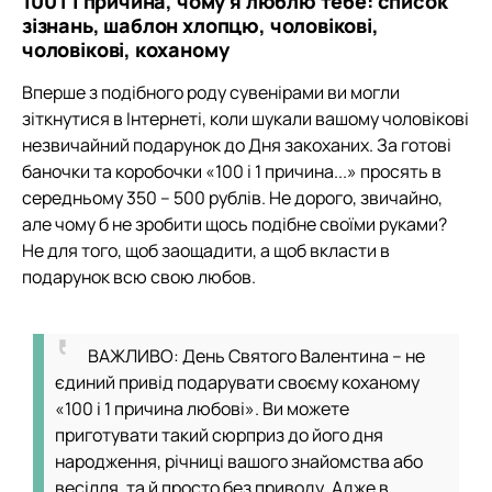
100 і 1 причина, чому я люблю тебе: список
зізнань, шаблон хлопцю, чоловікові,
чоловікові, коханому
Вперше з подібного роду сувенірами ви могли
зіткнутися в Інтернеті, коли шукали вашому чоловікові
незвичайний подарунок до Дня закоханих. За готові
баночки та коробочки «100 і 1 причина...» просять в
середньому 350 – 500 рублів. Не дорого, звичайно,
але чому б не зробити щось подібне своїми руками?
Не для того, щоб заощадити, а щоб вкласти в
подарунок всю свою любов.
ВАЖЛИВО: День Святого Валентина – не
єдиний привід подарувати своєму коханому
«100 і 1 причина любові». Ви можете
приготувати такий сюрприз до його дня
народження, річниці вашого знайомства або
весілля, та й просто без приводу. Адже в