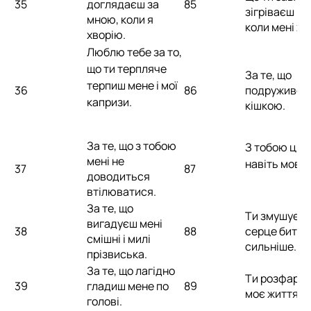
35
доглядаєш за
85
зігріваєш ме
мною, коли я
коли мені хо
хворію.
Люблю тебе за то,
що ти терпляче
За те, що
терпиш мене і мої
36
86
подружився
капризи.
кішкою.
За те, що з тобою
З тобою цік
мені не
навіть мовч
37
87
доводиться
втілюватися.
За те, що
Ти змушуєш
вигадуєш мені
38
88
серце битис
смішні і милі
сильніше.
прізвиська.
За те, що лагідно
Ти розфарб
39
гладиш мене по
89
моє життя.
голові.