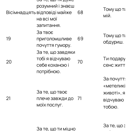
розумний і знаєш
Тому що ти –
Вісімнадцять
відповіді майже
68
мій.
на всі мої
запитання.
За твоє
Тому що ти 
19
приголомшливе
69
обдуриш.
почуття гумору.
За те, що завдяки
тобі я відчуваю
Ти подарува
20
70
себе коханою і
сенс життя.
потрібною.
За почуття
«метеликів 
За те, що твоє
животі», яке
21
плече завжди до
71
відчуваю по
моїх послуг.
тобою.
За те, що за
За те, що ти міцно