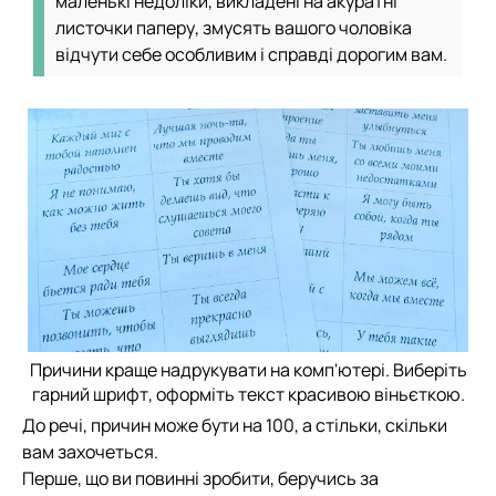
маленькі недоліки, викладені на акуратні
листочки паперу, змусять вашого чоловіка
відчути себе особливим і справді дорогим вам.
Причини краще надрукувати на комп'ютері. Виберіть
гарний шрифт, оформіть текст красивою віньєткою.
До речі, причин може бути на 100, а стільки, скільки
вам захочеться.
Перше, що ви повинні зробити, беручись за