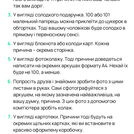
так вам доріг.
У вигляді солодкого подарунка. 100 або 101
маленький папірець можна приклеїти до цукерок в
обгортках. Тоді вашому чоловікові буде солодко в
прямому і переносному сенсі.
У вигляді блокнота або колоди карт. Кожна
причина – окрема сторінка.
У вигляді фотоколажу. Тоді причини доведеться
написати на окремих аркушах формату А4. Нехай їх
буде не 100, а менше.
Попросіть друзів і знайомих зробити фото з цими
листами в руках. Самі сфотографуйтеся з
аркушем, на якому зазначена найважливіша, на
вашу думку, причина. З цих фото з допомогою
комп'ютера зробіть колаж.
У вигляді картотеки. Причини тоді будуть на
окремих щільних картках, які ви встановите в
красиво оформлену коробочку.