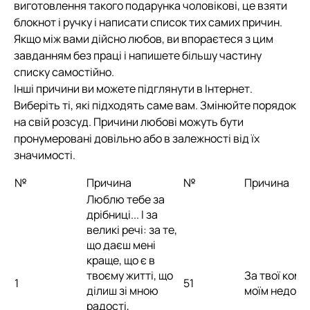
виготовлення такого подарунка чоловікові, це взяти
блокнот і ручку і написати список тих самих причин.
Якщо між вами дійсно любов, ви впораєтеся з цим
завданням без праці і напишете більшу частину
списку самостійно.
Інші причини ви можете підглянути в Інтернет.
Виберіть ті, які підходять саме вам. Змінюйте порядок
на свій розсуд. Причини любові можуть бути
пронумеровані довільно або в залежності від їх
значимості.
№
Причина
№
Причина
Люблю тебе за
дрібниці... І за
великі речі: за те,
що даєш мені
краще, що є в
твоєму житті, що
За твої ком
1
51
ділиш зі мною
моїм недолік
радості,