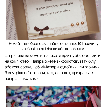
Нехай ваш обранець знайде останню, 101 причину
любові на дні банки або коробочки.
Ці причини ви можете написати вручну або оформити
на комп'ютері. Папір можете використовувати білу
або кольорову, щоб мініатюрні сувої вийшли гарними.
З внутрішньої сторони, там, де текст, прикрасьте
папірці віньєтками.