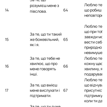
Люблю тебе 
розумієш мене з
14
64
що робиш мої
півслова.
неповторни
Люблю тебе 
що при тобі 
За те, що ти такий
завжди мож
15
же божевільний,
65
вести себе
як і я.
природно і
невимушено
За те, що тебе не
Люблю тебе
хвилює, що про
кожну щасл
16
66
мене говорять
хвилину, яку
інші.
подарував.
Люблю тебе 
За те, що вмієш
що відчуваю
17
мене вислухати і
67
присутність 
підтримати.
підтримку, н
коли ти дале
За те, що ти дуже