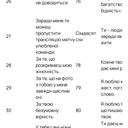
26
76
не доводиться.
багатство т
бідність»...
Заради мене ти
можеш
Ти – людина
пропустити
Сімдесят
27
заради яког
трансляцію матчу
сім
жити.
улюбленої
команди.
За те, що
Кожне твоє 
28
розкриваєш мою
78
дає мені рад
жіночність.
За те, що на фото
Я люблю кож
з тобою у мене
29
79
жест, погляд
завжди щасливі
слово.
очі.
За твою
Я люблю тебе
30
безумовну
80
що пишаюся,
вірність.
твоя.
Ти даєш мен
У тебе самі ніжні