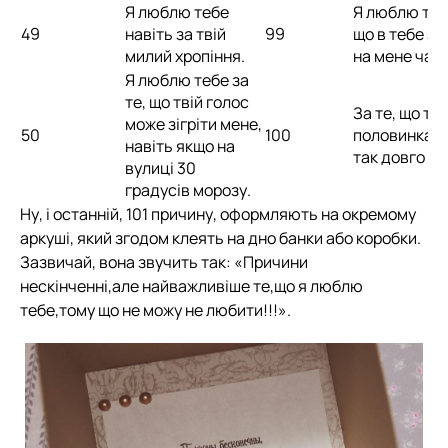
Я люблю тебе
Я люблю тебе
49
навіть за твій
99
що в тебе за
милий хропіння.
на мене час.
Я люблю тебе за
те, що твій голос
За те, що ти 
може зігріти мене,
50
100
половинка, я
навіть якщо на
так довго шу
вулиці 30
градусів морозу.
Ну, і останній, 101 причину, оформляють на окремому
аркуші, який згодом клеять на дно банки або коробки.
Зазвичай, вона звучить так: «Причини
нескінченні,але найважливіше те,що я люблю
тебе,тому що не можу не любити!!!».