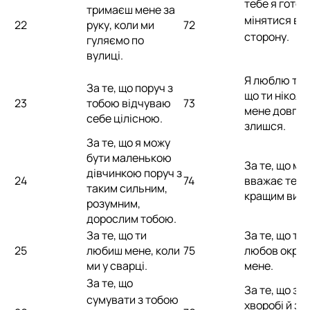
тебе я готов
тримаєш мене за
мінятися в 
22
руку, коли ми
72
сторону.
гуляємо по
вулиці.
Я люблю тебе
За те, що поруч з
що ти ніколи
23
тобою відчуваю
73
мене довго 
себе цілісною.
злишся.
За те, що я можу
бути маленькою
За те, що мо
дівчинкою поруч з
24
74
вважає тебе
таким сильним,
кращим виб
розумним,
дорослим тобою.
За те, що ти
За те, що тв
25
любиш мене, коли
75
любов окри
ми у сварці.
мене.
За те, що
За те, що з 
сумувати з тобою
хворобі й здо