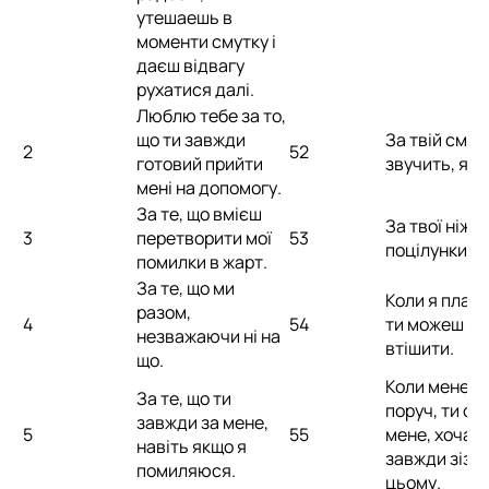
утешаешь в
моменти смутку і
даєш відвагу
рухатися далі.
Люблю тебе за то,
що ти завжди
За твій сміх,
2
52
готовий прийти
звучить, як 
мені на допомогу.
За те, що вмієш
За твої ніжні
3
перетворити мої
53
поцілунки.
помилки в жарт.
За те, що ми
Коли я плачу
разом,
4
54
ти можеш м
незважаючи ні на
втішити.
що.
Коли мене н
За те, що ти
поруч, ти су
завжди за мене,
5
55
мене, хоча і 
навіть якщо я
завжди зізн
помиляюся.
цьому.