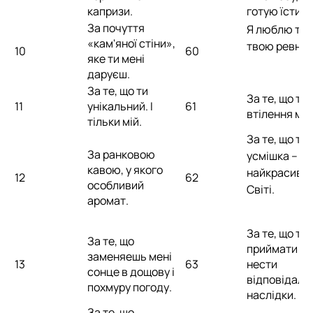
капризи.
готую їсти.
За почуття
Я люблю теб
«кам'яної стіни»,
твою ревніс
10
60
яке ти мені
даруєш.
За те, що ти
За те, що ти 
11
унікальний. І
61
втілення муж
тільки мій.
За те, що тв
За ранковою
усмішка –
кавою, у якого
найкрасивіш
12
62
особливий
Світі.
аромат.
За те, що ти
За те, що
приймати рі
заменяешь мені
13
63
нести
сонце в дощову і
відповідальн
похмуру погоду.
наслідки.
За те, що