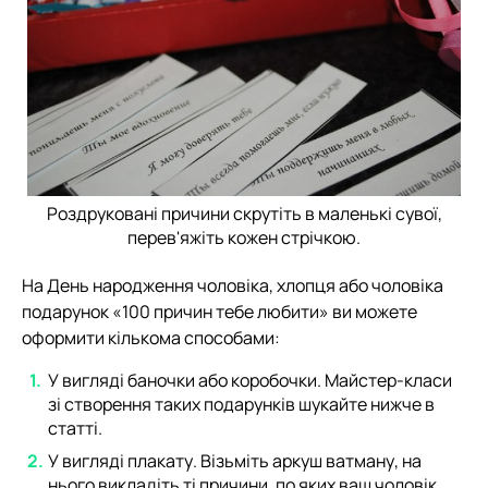
Роздруковані причини скрутіть в маленькі сувої,
перев'яжіть кожен стрічкою.
На День народження чоловіка, хлопця або чоловіка
подарунок «100 причин тебе любити» ви можете
оформити кількома способами:
У вигляді баночки або коробочки. Майстер-класи
зі створення таких подарунків шукайте нижче в
статті.
У вигляді плакату. Візьміть аркуш ватману, на
нього викладіть ті причини, по яких ваш чоловік