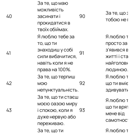
За те, що маю
можливість
За те, що зн
40
засинати і
90
тобою не пр
прокидатися в
твоїх обіймах.
Я люблю тебе за
Я люблю те
то, що ти
просто за те
знаходиш у собі
з'явився в 
41
91
сили вибачитися,
житті і став в
навіть коли я не
найголовні
права на 100%.
людиною.
За те, що терпиш
Я люблю тебе
42
мою
92
що ти вмієш
непунктуальність.
здивувати.
За те, що ти стаєш
Я люблю тебе
моєю оазою миру
що ти вряту
43
і спокою, коли я
93
мене від
дуже нервую або
самотності.
переживаю.
За те, що ти
Я люблю тебе