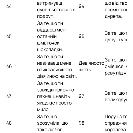
витримуєш
що від твоїх
44
94
суспільство моїх
посміхаюся,
подруг.
дурепа.
За те, що ти
віддаєш мені
За те, що ти
45
останній
95
одну і ту ж м
шматочок
шоколадки.
За те, що ти
За те, що не
називаєш мене
Дев'яносто
46
смієшся, кол
найкрасивішою
шість
реву під час
дівчиною на світі.
За те, що ти
завжди приємно
За те, що ти
47
пахнеш, навіть
97
великодушн
якщо це просто
мило.
За те, що
Поруч з тоб
48
зрозуміла, що
98
справжня
таке любов.
королева.