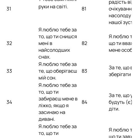
радість від
руки на світі.
31
81
очікування і
насолоду ві
нашої зустріч
Я люблю тебе за
то, що ти снишся
Я люблю тебе
32
мені в
82
що ти вважа
найсолодших
мене особл
снах.
Я люблю тебе за
За те, що вм
33
те, що оберігаєш
83
зберігати та
мій сон.
Я люблю тебе за
то, що ти
За те, що у н
забираєш мене в
34
84
будуть (є) г
ліжко, якщо я
діти.
засинаю на
дивані.
Я люблю тебе за
Я люблю тебе
то, що ти
що ти завжд