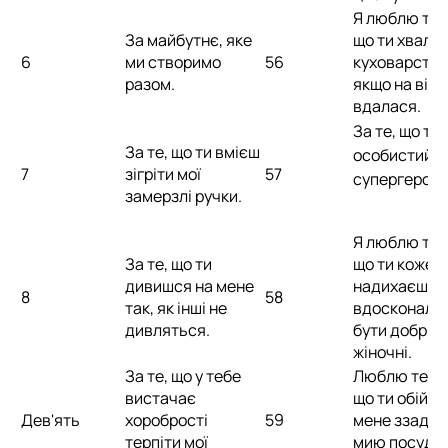
Я люблю тебе
За майбутнє, яке
що ти хвали
6
ми створимо
56
куховарство,
разом.
якщо на відв
вдалася.
За те, що ти 
За те, що ти вмієш
особистий
7
зігріти мої
57
супергерой.
замерзлі ручки.
Я люблю тебе
За те, що ти
що ти кожен
дивишся на мене
надихаєш м
8
58
так, як інші не
вдосконалю
дивляться.
бути добріши
жіночні.
За те, що у тебе
Люблю тебе 
вистачає
що ти обійм
Дев'ять
хоробрості
59
мене ззаду, 
терпіти мої
мию посуд а