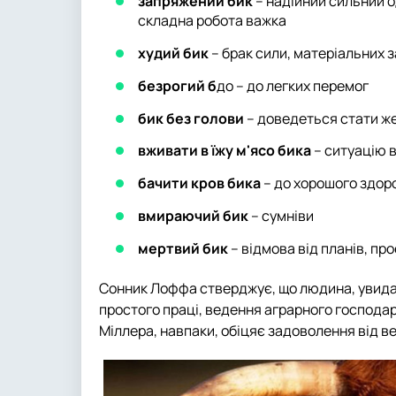
запряжений бик
– надійний сильний о
складна робота важка
худий бик
– брак сили, матеріальних 
безрогий б
до – до легких перемог
бик без голови
– доведеться стати ж
вживати в їжу м'ясо бика
– ситуацію 
бачити кров бика
– до хорошого здор
вмираючий бик
– сумніви
мертвий бик
– відмова від планів, про
Сонник Лоффа стверджує, що людина, увидав
простого праці, ведення аграрного господарс
Міллера, навпаки, обіцяє задоволення від ве