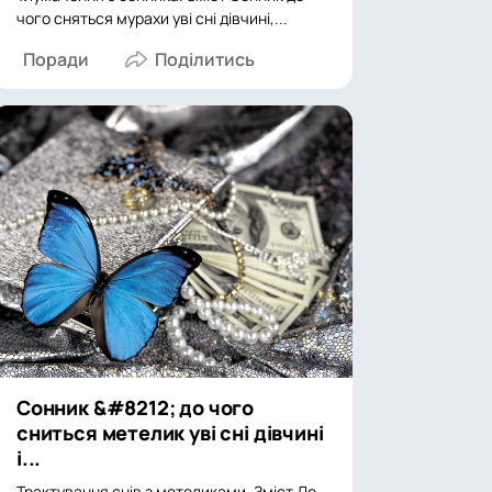
чого сняться мурахи уві сні дівчині,...
Поради
Сонник &#8212; до чого
сниться метелик уві сні дівчині
і...
Трактування снів з метеликами. Зміст До