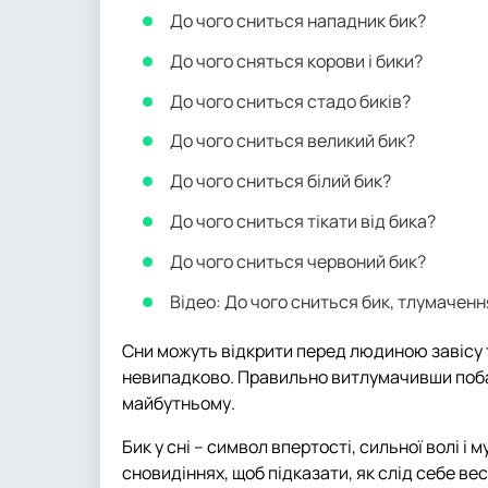
До чого сниться нападник бик?
До чого сняться корови і бики?
До чого сниться стадо биків?
До чого сниться великий бик?
До чого сниться білий бик?
До чого сниться тікати від бика?
До чого сниться червоний бик?
Відео: До чого сниться бик, тлумаченн
Сни можуть відкрити перед людиною завісу та
невипадково. Правильно витлумачивши побач
майбутньому.
Бик у сні – символ впертості, сильної волі і
сновидіннях, щоб підказати, як слід себе ве