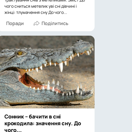
чого сниться метелик уві сні дівчині і
жінці: тлумачення сну До чого...
Поради
Сонник – бачити в сні
крокодила: значення сну. До
чого...