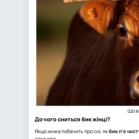
Що в
До чого сниться бик жінці?
Якщо жінка побачить про сні, як
бик п'є чист
коханого.