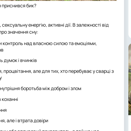
о приснився бик?
ексуальну енергію, активні дії. В залежності від
 про значення сну:
и контроль над власною силою та емоціями,
ав
ь думок і вчинків
, процвітання, але для тих, хто перебуває у сварці з
у
внутрішня боротьба між добром і злом
 коханні
ення
я, але і втрата довіри