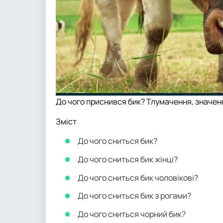
До чого приснився бик? Тлумачення, значен
Зміст
До чого сниться бик?
До чого сниться бик жінці?
До чого сниться бик чоловікові?
До чого сниться бик з рогами?
До чого сниться чорний бик?