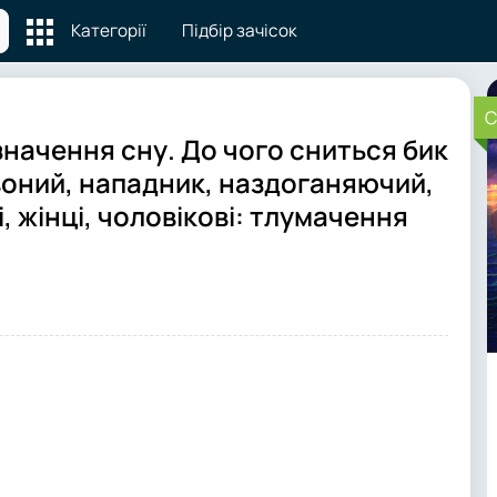
Категорії
Підбір зачісок
C
 значення сну. До чого сниться бик
рвоний, нападник, наздоганяючий,
і, жінці, чоловікові: тлумачення