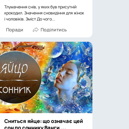
Тлумачення снів, у яких був присутній
крокодил. Значення сновидіння для жінок
і чоловіків. Зміст До чого...
Поради
Сниться яйце: що означає цей
сон по соннику Ванги,...