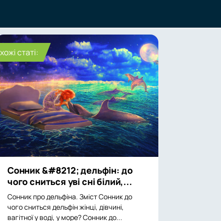
хожі статі:
Сонник &#8212; дельфін: до
чого сниться уві сні білий,...
Сонник про дельфіна. Зміст Сонник до
чого сниться дельфін жінці, дівчині,
вагітної у воді, у море? Сонник до...