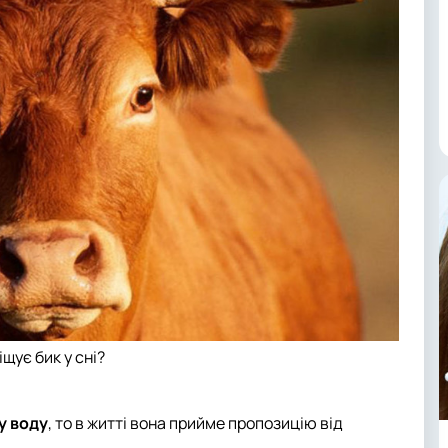
іщує бик у сні?
у воду
, то в житті вона прийме пропозицію від