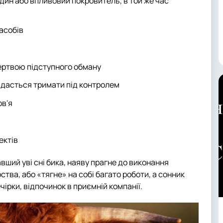
дин або впливовий покровитель, в той же час
засобів
ертвою підступного обману
вдасться тримати під контролем
ов'я
ектів
ший уві сні бика, наяву прагне до виконання
тва, або «тягне» на собі багато роботи, а сонник
чірки, відпочинок в приємній компанії.