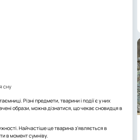
я сну
ємниці. Різні предмети, тварини і події є у них
ені образи, можна дізнатися, що чекає сновидця в
 мужності. Найчастіше це тварина з'являється в
сти в момент сумніву.