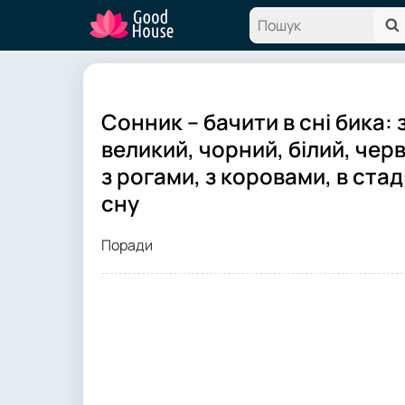
Сонник – бачити в сні бика:
великий, чорний, білий, че
з рогами, з коровами, в стад
сну
Поради