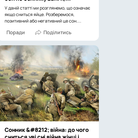
У даній статті ми розглянемо, що означає
якщо сниться яйце. Розберемося,
позитивний або негативний це сон....
Поради
Сонник &#8212; війна: до чого
сниться уві сні війна жінці і...