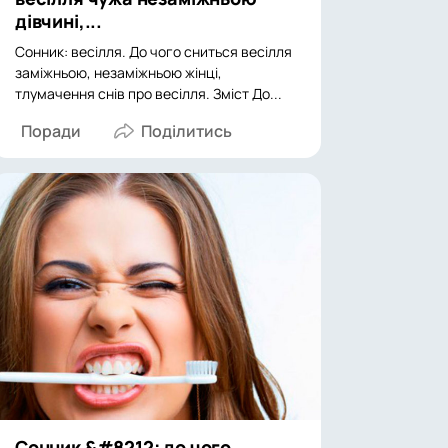
дівчині,...
Сонник: весілля. До чого сниться весілля
заміжньою, незаміжньою жінці,
тлумачення снів про весілля. Зміст До...
Поради
Сонник &#8212; до чого