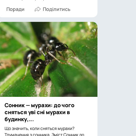
Поради
Сонник — мурахи: до чого
сняться уві сні мурахи в
будинку,...
Що значить, коли сняться мурахи?
Тлумачення з сонника. Зміст Сонник до