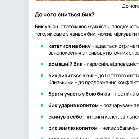
До чог
До чого сниться бик?
Бик уві сні
ототожнює мужність, плодючість, с
того, як саме з'явився бик, можна міркувати
кататися на бику
– вдасться отримат
занепокоєння з приводу поточних спр
домашній бик
– гармонія, відповідніст
бик дивиться в очі
– до багатого життя
близькими – до продовження конфлікт
брати участь у бою биків
– постійна 
бик ударив копитом
– розчарування в
скинув з себе
– інтриги колег, звільн
риє землю копитом
– чекає збагаченн