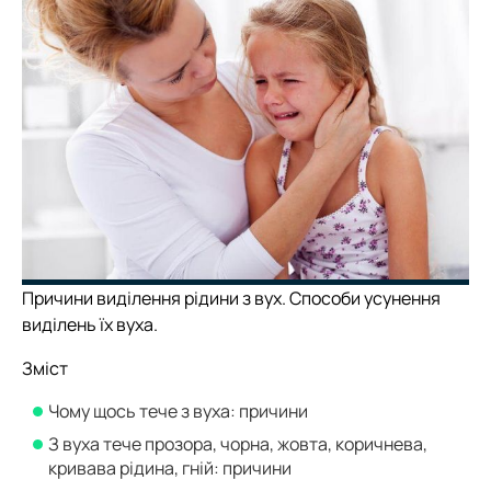
Причини виділення рідини з вух. Способи усунення
виділень їх вуха.
Зміст
Чому щось тече з вуха: причини
З вуха тече прозора, чорна, жовта, коричнева,
кривава рідина, гній: причини