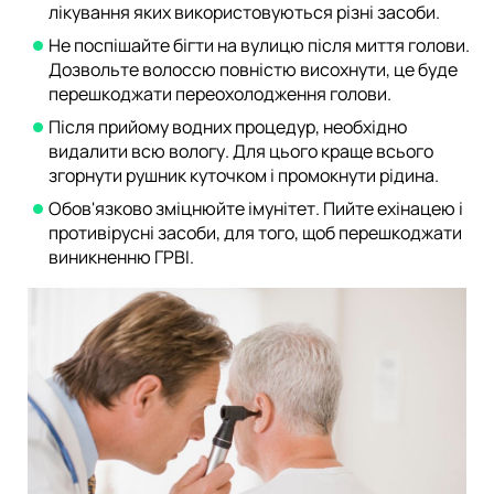
лікування яких використовуються різні засоби.
Не поспішайте бігти на вулицю після миття голови.
Дозвольте волоссю повністю висохнути, це буде
перешкоджати переохолодження голови.
Після прийому водних процедур, необхідно
видалити всю вологу. Для цього краще всього
згорнути рушник куточком і промокнути рідина.
Обов'язково зміцнюйте імунітет. Пийте ехінацею і
противірусні засоби, для того, щоб перешкоджати
виникненню ГРВІ.