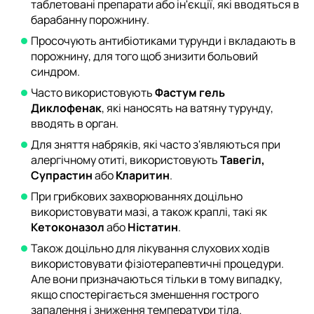
таблетовані препарати або ін'єкції, які вводяться в
барабанну порожнину.
Просочують антибіотиками турунди і вкладають в
порожнину, для того щоб знизити больовий
синдром.
Часто використовують
Фастум гель
Диклофенак
, які наносять на ватяну турунду,
вводять в орган.
Для зняття набряків, які часто з'являються при
алергічному отиті, використовують
Тавегіл,
Супрастин
або
Кларитин
.
При грибкових захворюваннях доцільно
використовувати мазі, а також краплі, такі як
Кетоконазол
або
Ністатин
.
Також доцільно для лікування слухових ходів
використовувати фізіотерапевтичні процедури.
Але вони призначаються тільки в тому випадку,
якщо спостерігається зменшення гострого
запалення і зниження температури тіла.