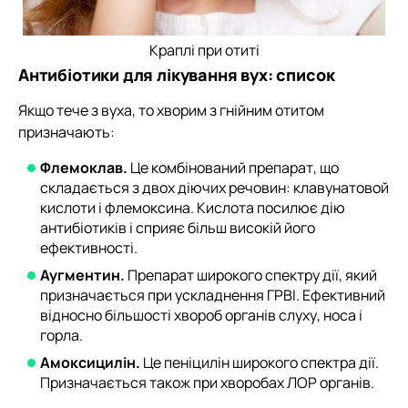
Краплі при отиті
Антибіотики для лікування вух: список
Якщо тече з вуха, то хворим з гнійним отитом
призначають:
Флемоклав.
Це комбінований препарат, що
складається з двох діючих речовин: клавунатовой
кислоти і флемоксина. Кислота посилює дію
антибіотиків і сприяє більш високій його
ефективності.
Аугментин.
Препарат широкого спектру дії, який
призначається при ускладнення ГРВІ. Ефективний
відносно більшості хвороб органів слуху, носа і
горла.
Амоксицилін.
Це пеніцилін широкого спектра дії.
Призначається також при хворобах ЛОР органів.