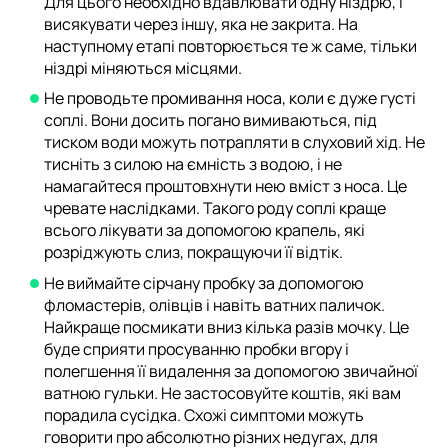
Для цього необхідно вдавлювати одну ніздрю, і
висякувати через іншу, яка не закрита. На
наступному етапі повторюється те ж саме, тільки
ніздрі міняються місцями.
Не проводьте промивання носа, коли є дуже густі
соплі. Вони досить погано вимиваються, під
тиском води можуть потрапляти в слуховий хід. Не
тисніть з силою на ємність з водою, і не
намагайтеся проштовхнути нею вміст з носа. Це
чревате наслідками. Такого роду соплі краще
всього лікувати за допомогою крапель, які
розріджують слиз, покращуючи її відтік.
Не виймайте сірчану пробку за допомогою
фломастерів, олівців і навіть ватних паличок.
Найкраще посмикати вниз кілька разів мочку. Це
буде сприяти просуванню пробки вгору і
полегшення її видалення за допомогою звичайної
ватною гульки. Не застосовуйте коштів, які вам
порадила сусідка. Схожі симптоми можуть
говорити про абсолютно різних недугах, для