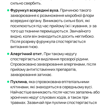
сильно свербить.
Фурункул всередині вуха.
Причиною такого
захворювання є розмноження мікробної флори
всередині органу. Виникають сильні болі, які
посилюються під час прийому їжі і жування, з-за
того що тканини переміщуються. Звичайного
видно, коли він знаходиться досить неглибоко.
Після розриву фурункула спостерігається
витікання гною.
Алергічний отит.
При такому недугу
спостерігається виділення прозорої рідини.
Спровоковано захворювання алергенами, після
прийому антигістамінних препаратів,
захворювання затихає.
Пухлина,
яка спровокована епітеліальними
клітинами, які знаходяться в середньому вусі.
Найчастіше виникають після частих запалень або
хронічних недуг слухових ходів, а також при
травмах. Зазвичай при пухлини спостерігається