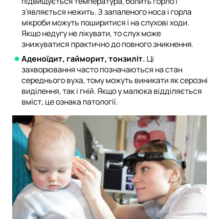
підвищується температура, болить горло і
з'являється нежить. З запаленого носа і горла
мікроби можуть поширитися і на слухові ходи.
Якщо недугу не лікувати, то слух може
знижуватися практично до повного зникнення.
Аденоїдит, гайморит, тонзиліт.
Ці
захворювання часто позначаються на стан
середнього вуха, тому можуть виникати як серозні
виділення, так і гній. Якщо у малюка відділяється
вміст, це ознака патології.