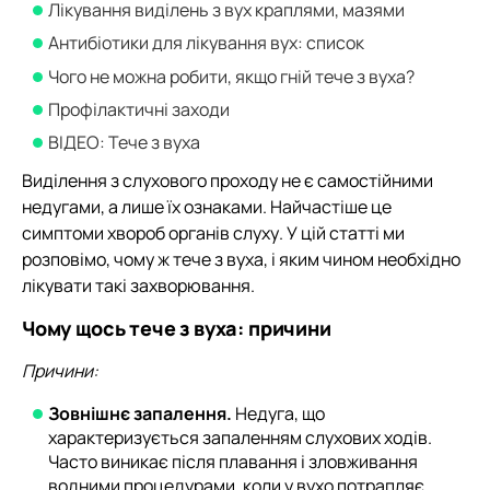
Лікування виділень з вух краплями, мазями
Антибіотики для лікування вух: список
Чого не можна робити, якщо гній тече з вуха?
Профілактичні заходи
ВІДЕО: Тече з вуха
Виділення з слухового проходу не є самостійними
недугами, а лише їх ознаками. Найчастіше це
симптоми хвороб органів слуху. У цій статті ми
розповімо, чому ж тече з вуха, і яким чином необхідно
лікувати такі захворювання.
Чому щось тече з вуха: причини
Причини:
Зовнішнє запалення.
Недуга, що
характеризується запаленням слухових ходів.
Часто виникає після плавання і зловживання
водними процедурами, коли у вухо потрапляє