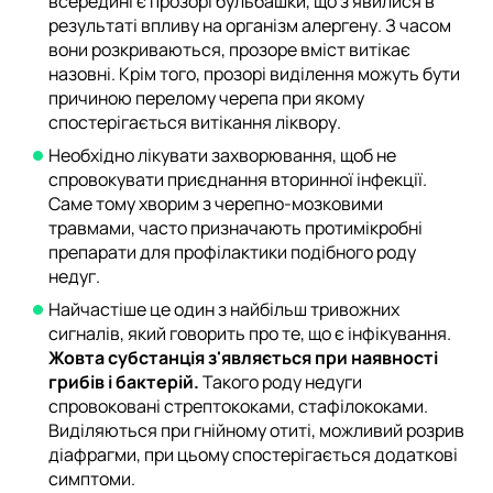
всередині є прозорі бульбашки, що з'явилися в
результаті впливу на організм алергену. З часом
вони розкриваються, прозоре вміст витікає
назовні. Крім того, прозорі виділення можуть бути
причиною перелому черепа при якому
спостерігається витікання ліквору.
Необхідно лікувати захворювання, щоб не
спровокувати приєднання вторинної інфекції.
Саме тому хворим з черепно-мозковими
травмами, часто призначають протимікробні
препарати для профілактики подібного роду
недуг.
Найчастіше це один з найбільш тривожних
сигналів, який говорить про те, що є інфікування.
Жовта субстанція з'являється при наявності
грибів і бактерій.
Такого роду недуги
спровоковані стрептококами, стафілококами.
Виділяються при гнійному отиті, можливий розрив
діафрагми, при цьому спостерігається додаткові
симптоми.