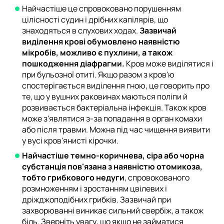
Найчастіше це спровоковано порушенням
цілісності судин і дрібних капілярів, що
знаходяться в слухових ходах.
Зазвичай
виділення крові обумовлено наявністю
мікробів, можливо є пухлини, а також
пошкодження діафрагми.
Кров може виділятися і
при бульозної отиті. Якщо разом з кров'ю
спостерігається виділення гною, це говорить про
те, що у вушних раковинах маються поліпи й
розвивається бактеріальна інфекція. Також кров
може з'являтися з-за попадання в орган комахи
або після травми. Можна під час чищення виявити
у вусі кров'янисті кірочки.
Найчастіше темно-коричнева, сіра або чорна
субстанція пов'язана з наявністю отомикоза,
тобто грибкового недуги
, спровокованого
розмноженням і зростанням цвілевих і
дріжджоподібних грибків. Зазвичай при
захворюванні виникає сильний свербіж, а також
біль. Зверніть увагу, що якщо не займатися