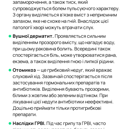
запаморочення, а також тиск, який
супроводжується болем пульсуючого характеру.
З органу виділяється в'язке вміст з неприємним
запахом, яке не схоже на гній. Внаслідок цієї
патології хворі можуть втрачати слух.
Вушної дерматит.
Проявляється сильним
виділенням прозорого вмісту, що нагадує воду,
при цьому раковина болить. Всередині також
спостерігається біль, може утворюватися рана,
екзема, а також виділення гною і липкої рідини.
Отомикоз
— це грибковий недуг, який вражає
слуховий хід. Зазвичай спостерігається після
застосування гормональних препаратів та
антибіотиків. Виділення бувають прозорими,
білими з жовтим або зеленим відтінком. При
лікуванні цієї недуги антибіотики неефективні.
Доцільно приймати тільки протигрибкові
препарати.
Наслідки ГРВІ.
Під час грипу та ГРВІ, часто