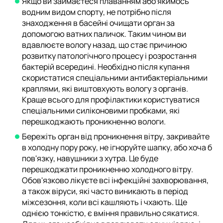
Якщо ви займаєтеся плаванням або якимось
водним видом спорту, не потрібно після
знаходження в басейні очищати орган за
допомогою ватних паличок. Таким чином ви
вдавлюєте вологу назад, що стає причиною
розвитку патологічного процесу і розростання
бактерій всередині. Необхідно після купання
скористатися спеціальними антибактеріальними
краплями, які виштовхують вологу з органів.
Краще всього для профілактики користуватися
спеціальними силіконовими пробками, які
перешкоджають проникненню вологи.
Бережіть орган від проникнення вітру, закривайте
в холодну пору року, не ігноруйте шапку, або хоча б
пов'язку, навушники з хутра. Це буде
перешкоджати проникненню холодного вітру.
Обов'язково лікуєте всі інфекційні захворювання,
а також віруси, які часто виникають в період
міжсезоння, коли всі кашляють і чхають. Ще
однією тонкістю, є вміння правильно сякатися.