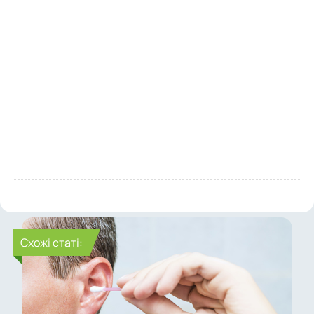
Cхожі статі: