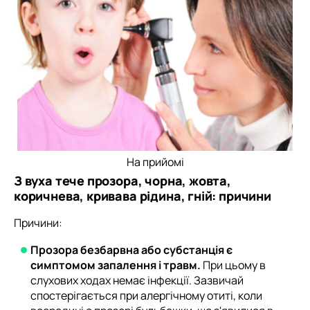
На прийомі
З вуха тече прозора, чорна, жовта,
коричнева, кривава рідина, гній: причини
Причини:
Прозора безбарвна або субстанція є
симптомом запалення і травм.
При цьому в
слухових ходах немає інфекції. Зазвичай
спостерігається при алергічному отиті, коли