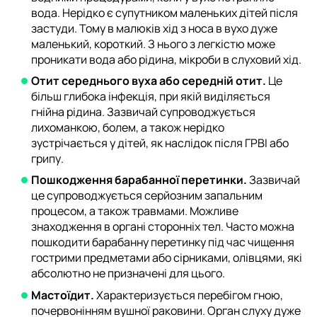
вода. Нерідко є супутником маленьких дітей після
застуди. Тому в малюків хід з носа в вухо дуже
маленький, короткий. З нього з легкістю може
проникати вода або рідина, мікроби в слуховий хід.
Отит середнього вуха або середній отит.
Це
більш глибока інфекція, при якій виділяється
гнійна рідина. Зазвичай супроводжується
лихоманкою, болем, а також нерідко
зустрічається у дітей, як наслідок після ГРВІ або
грипу.
Пошкодження барабанної перетинки.
Зазвичай
це супроводжується серйозним запальним
процесом, а також травмами. Можливе
знаходження в органі сторонніх тел. Часто можна
пошкодити барабанну перетинку під час чищення
гострими предметами або сірниками, олівцями, які
абсолютно не призначені для цього.
Мастоїдит.
Характеризується перебігом гною,
почервонінням вушної раковини. Орган слуху дуже