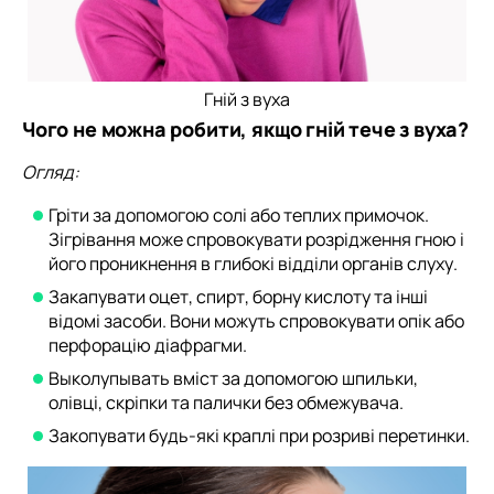
Гній з вуха
Чого не можна робити, якщо гній тече з вуха?
Огляд:
Гріти за допомогою солі або теплих примочок.
Зігрівання може спровокувати розрідження гною і
його проникнення в глибокі відділи органів слуху.
Закапувати оцет, спирт, борну кислоту та інші
відомі засоби. Вони можуть спровокувати опік або
перфорацію діафрагми.
Выколупывать вміст за допомогою шпильки,
олівці, скріпки та палички без обмежувача.
Закопувати будь-які краплі при розриві перетинки.