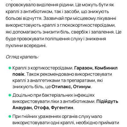
спровокувало виділення рідини. Це можуть бути як
краплі з антибіотиком, так і засоби, що знижують
больові відчуття. Зазвичай при місцевому лікуванні
використовують краплі з глюкокортикостероїдами,
які допомагають знизити біль, свербіж і запалення. Це
буде провокувати поліпшення слуху і зниження
пухлини всередині.
Огляд крапель:
Краплі з кортикостероїдами.
Гаразон, Комбинил
повік
. Також рекомендовано використовувати
краплі з аналгетиками та препаратами, які
знижують біль, це
Отипакс, Отинум
.
Доцільно при бактеріальних інфекціях
використовувати ліки з антибіотиками.
Підійдуть
Анауран, Отофа, Фугентин
.
При гнійних ураженнях органів слуху мало
використовувати одні краплі, необхідно приймати