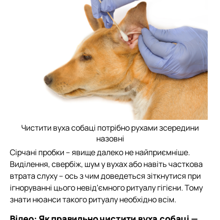
Чистити вуха собаці потрібно рухами зсередини
назовні
Сірчані пробки – явище далеко не найприємніше.
Виділення, свербіж, шум у вухах або навіть часткова
втрата слуху – ось з чим доведеться зіткнутися при
ігноруванні цього невід'ємного ритуалу гігієни. Тому
знати нюанси такого ритуалу необхідно всім.
Відео: Як правильно чистити вуха собаці —