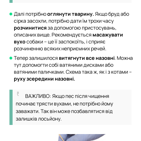
Далі потрібно
оглянути тварину.
Якщо бруд або
сірка засохли, потрібно дати їм трохи часу
розчинитися
за допомогою пристосувань,
описаних вище. Рекомендується
масажувати
вухо
собаки – це її заспокоїть, і сприяє
розчиненню всяких неприємних речей.
Тепер залишилося
витягнути все назовні
. Можна
тут допомогти собі ватяними дисками або
ватяними паличками. Схема така ж, як і з котами –
руху зсередини назовні.
ВАЖЛИВО: Якщо пес після чищення
починає трясти вухами, не потрібно йому
заважати. Так він може позбавлятися від
залишків лосьйону.