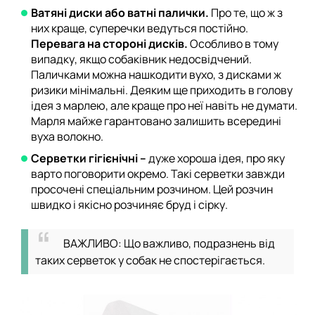
Ватяні диски або ватні палички.
Про те, що ж з
них краще, суперечки ведуться постійно.
Перевага на стороні дисків.
Особливо в тому
випадку, якщо собаківник недосвідчений.
Паличками можна нашкодити вухо, з дисками ж
ризики мінімальні. Деяким ще приходить в голову
ідея з марлею, але краще про неї навіть не думати.
Марля майже гарантовано залишить всередині
вуха волокно.
Серветки гігієнічні –
дуже хороша ідея, про яку
варто поговорити окремо. Такі серветки завжди
просочені спеціальним розчином. Цей розчин
швидко і якісно розчиняє бруд і сірку.
ВАЖЛИВО: Що важливо, подразнень від
таких серветок у собак не спостерігається.