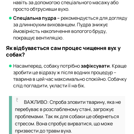
навіть за допомогою спеціального масажу або
просто обтрусивши вухо.
Спеціальна пудра –
рекомендується для догляду
за длинноухим вихованцем. Пудра знижує
ймовірність накопичення вологого бруду,
покращує вентиляцію.
Як відбувається сам процес чищення вух у
собак?
Насамперед, собаку потрібно
зафіксувати
. Краще
зробити це відразу ж після водних процедур –
тварина в цей час максимально спокійно. Собачку
слід погладити, укласти її на бік.
ВАЖЛИВО: Спроба зловити тварину, яка не
перебуває в розслабленому стані, загрожує
проблемами. Так як для собаки це обернеться
стресом. Вона спробує вирватися, що може
призвести до травм вуха.