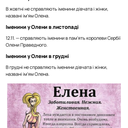
В жовтні не справляють іменини дівчата і жінки,
названі ім'ям Олена.
Іменини у Олени в листопаді
12.11. — справляють іменини в пам'ять королеви Сербії
Олени Праведного.
Іменини у Олени в грудні
В грудні не справляють іменини дівчата і жінки,
названі ім'ям Олена.