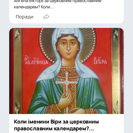
Ангела Вікторії за церковним православним
календарем? Коли...
Поради
Коли іменини Віри за церковним
православним календарем?...