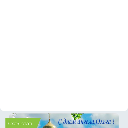
Cхожі статі: