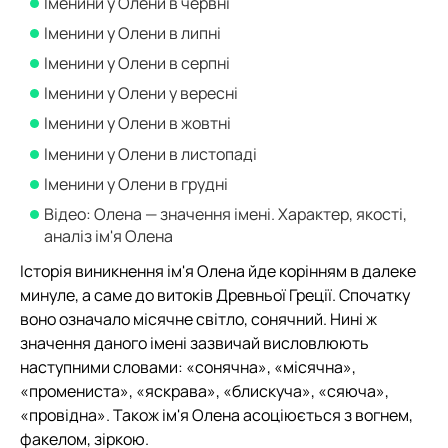
Іменини у Олени в червні
Іменини у Олени в липні
Іменини у Олени в серпні
Іменини у Олени у вересні
Іменини у Олени в жовтні
Іменини у Олени в листопаді
Іменини у Олени в грудні
Відео: Олена — значення імені. Характер, якості,
аналіз ім'я Олена
Історія виникнення ім'я Олена йде корінням в далеке
минуле, а саме до витоків Древньої Греції. Спочатку
воно означало місячне світло, сонячний. Нині ж
значення даного імені зазвичай висловлюють
наступними словами: «сонячна», «місячна»,
«промениста», «яскрава», «блискуча», «сяюча»,
«провідна». Також ім'я Олена асоціюється з вогнем,
факелом, зіркою.