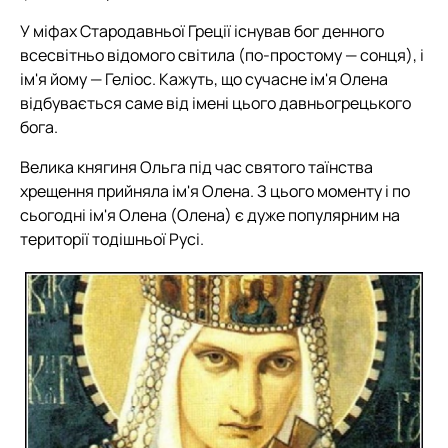
У міфах Стародавньої Греції існував бог денного
всесвітньо відомого світила (по-простому — сонця), і
ім'я йому — Геліос. Кажуть, що сучасне ім'я Олена
відбувається саме від імені цього давньогрецького
бога.
Велика княгиня Ольга під час святого таїнства
хрещення прийняла ім'я Олена. З цього моменту і по
сьогодні ім'я Олена (Олена) є дуже популярним на
території тодішньої Русі.