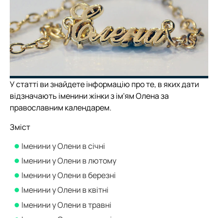
У статті ви знайдете інформацію про те, в яких дати
відзначають іменини жінки з ім'ям Олена за
православним календарем.
Зміст
Іменини у Олени в січні
Іменини у Олени в лютому
Іменини у Олени в березні
Іменини у Олени в квітні
Іменини у Олени в травні