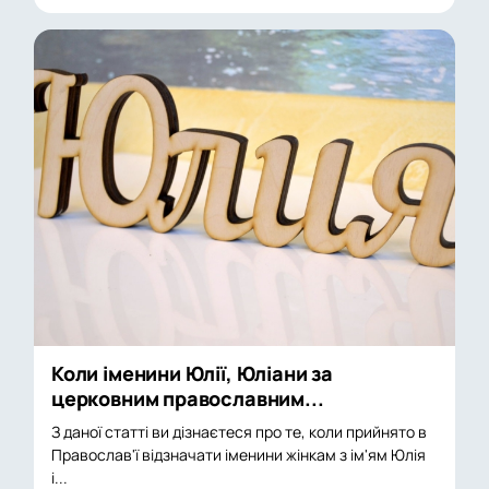
Коли іменини Юлії, Юліани за
церковним православним...
З даної статті ви дізнаєтеся про те, коли прийнято в
Православ'ї відзначати іменини жінкам з ім'ям Юлія
і...