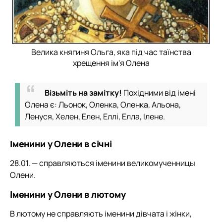
Велика княгиня Ольга, яка під час таїнства
хрещення ім'я Олена
Візьміть на замітку!
Похідними від імені
Олена є: Льонок, Оленка, Оленка, Альона,
Ленуся, Хелен, Елен, Еллі, Елла, Ілене.
Іменини у Олени в січні
28.01. — справляються іменини великомученницы
Олени.
Іменини у Олени в лютому
В лютому не справляють іменини дівчата і жінки,