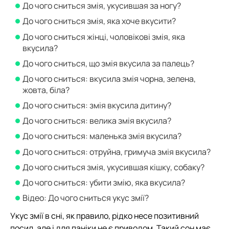
До чого сниться змія, укусившая за ногу?
До чого сниться змія, яка хоче вкусити?
До чого сниться жінці, чоловікові змія, яка
вкусила?
До чого сниться, що змія вкусила за палець?
До чого сниться: вкусила змія чорна, зелена,
жовта, біла?
До чого сниться: змія вкусила дитину?
До чого сниться: велика змія вкусила?
До чого сниться: маленька змія вкусила?
До чого сниться: отруйна, гримуча змія вкусила?
До чого сниться змія, укусившая кішку, собаку?
До чого сниться: убити змію, яка вкусила?
Відео: До чого сниться укус змії?
Укус змії в сні, як правило, рідко несе позитивний
посил, але і для паніки не є приводом. Такий сон має