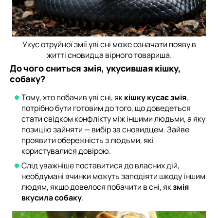
Укус отруйної змії уві сні може означати появу в
житті сновидца вірного товариша.
До чого сниться змія, укусившая кішку,
собаку?
Тому, хто побачив уві сні, як
кішку кусає змія
,
потрібно бути готовим до того, що доведеться
стати свідком конфлікту між іншими людьми, а яку
позицію зайняти — вибір за сновидцем. Зайве
проявити обережність з людьми, які
користувалися довірою.
Слід уважніше поставитися до власних дій,
необдумані вчинки можуть заподіяти шкоду іншим
людям, якщо довелося побачити в сні, як
змія
вкусила собаку
.