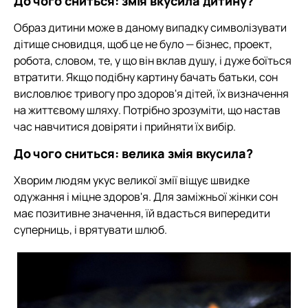
До чого сниться: змія вкусила дитину?
Образ дитини може в даному випадку символізувати
дітище сновидця, щоб це не було — бізнес, проект,
робота, словом, те, у що він вклав душу, і дуже боїться
втратити. Якщо подібну картину бачать батьки, сон
висловлює тривогу про здоров'я дітей, їх визначення
на життєвому шляху. Потрібно зрозуміти, що настав
час навчитися довіряти і прийняти їх вибір.
До чого сниться: велика змія вкусила?
Хворим людям укус великої змії віщує швидке
одужання і міцне здоров'я. Для заміжньої жінки сон
має позитивне значення, їй вдасться випередити
суперниць, і врятувати шлюб.