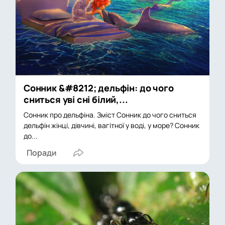
Сонник &#8212; дельфін: до чого
сниться уві сні білий,...
Сонник про дельфіна. Зміст Сонник до чого сниться
дельфін жінці, дівчині, вагітної у воді, у море? Сонник
до...
Поради