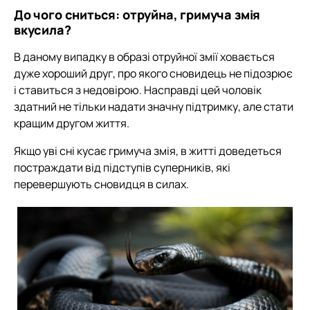
До чого сниться: отруйна, гримуча змія
вкусила?
В даному випадку в образі отруйної змії ховається
дуже хороший друг, про якого сновидець не підозрює
і ставиться з недовірою. Насправді цей чоловік
здатний не тільки надати значну підтримку, але стати
кращим другом життя.
Якщо уві сні кусає гримуча змія, в житті доведеться
постраждати від підступів суперників, які
перевершують сновидця в силах.