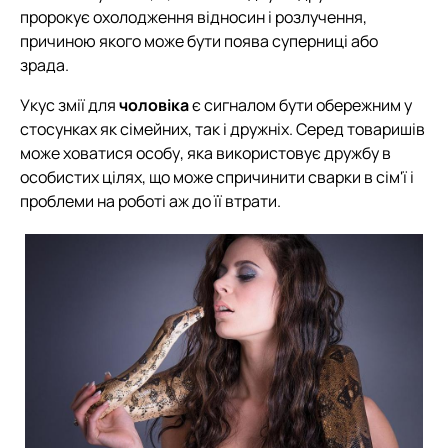
пророкує охолодження відносин і розлучення,
причиною якого може бути поява суперниці або
зрада.
Укус змії для
чоловіка
є сигналом бути обережним у
стосунках як сімейних, так і дружніх. Серед товаришів
може ховатися особу, яка використовує дружбу в
особистих цілях, що може спричинити сварки в сім'ї і
проблеми на роботі аж до її втрати.