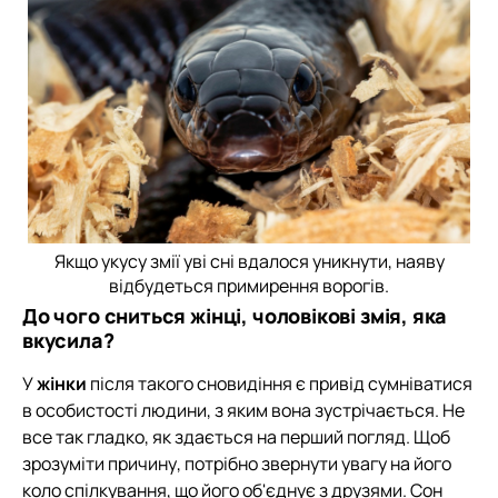
Якщо укусу змії уві сні вдалося уникнути, наяву
відбудеться примирення ворогів.
До чого сниться жінці, чоловікові змія, яка
вкусила?
У
жінки
після такого сновидіння є привід сумніватися
в особистості людини, з яким вона зустрічається. Не
все так гладко, як здається на перший погляд. Щоб
зрозуміти причину, потрібно звернути увагу на його
коло спілкування, що його об'єднує з друзями. Сон