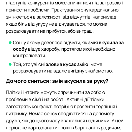
підступів конкурентів може опинитися під загрозою і
принести проблеми. Трактування сну кардинально
змінюється в залежності від відчуттів, наприклад,
якщо біль від укусу не відчувається, то можна
розраховувати на прибуток або виграш.
Сон, у якому довелося відчути, як
змія вкусила за
особу
віщує хворобу, протягом якої необхідно
контролювати.
Той, хто уві сні
зловив кусає змію
, може
розраховувати на вдале вигідну знайомство.
До чого сниться: змія вкусила за руку?
Плітки і інтриги можуть спричинити за собою
проблеми в сім'ї і на роботі. Активні дії тільки
загострять конфлікт, потрібно проявити терпіння і
витримку. Немає сенсу сподіватися на допомогу
друзів, які до цього часу вважалися надійними. У цей
період не варто давати гроші в борг навіть родичам,