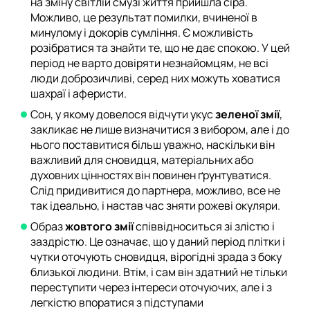
на зміну світлій смузі життя прийшла сіра.
Можливо, це результат помилки, вчиненої в
минулому і докорів сумління. Є можливість
розібратися та знайти те, що не дає спокою. У цей
період не варто довіряти незнайомцям, не всі
люди доброзичливі, серед них можуть ховатися
шахраї і аферисти.
Сон, у якому довелося відчути укус
зеленої змії
,
закликає не лише визначитися з вибором, але і до
нього поставитися більш уважно, наскільки він
важливий для сновидця, матеріальних або
духовних цінностях він повинен ґрунтуватися.
Слід придивитися до партнера, можливо, все не
так ідеально, і настав час зняти рожеві окуляри.
Образ
жовтого змії
співвідноситься зі злістю і
заздрістю. Це означає, що у даний період плітки і
чутки оточують сновидця, вірогідні зрада з боку
близької людини. Втім, і сам він здатний не тільки
переступити через інтереси оточуючих, але і з
легкістю впоратися з підступами