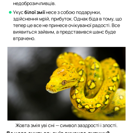
недоброзичливців.
Укус
білої змії
несе з собою подарунки,
здійснення мрій, прибуток. Однак біда в тому, що
тепер це все не принесе очікуваної радості. Все
виявиться зайвим, а представився шанс буде
втрачено.
Жовта змія уві сні — символ заздрості і злості.