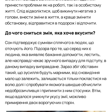
принести проблеми як на роботі, так і в особистому
житті. Слід відволіктися, щоб викинути негатив з
голови, внести зміни в життя, а краще змінити
обстановку, відправитися в подорож і відпочити.
До чого сниться змія, яка хоче вкусити?
Сон підтверджує сумніви сплячого в людях, що
оточують його. Підозра про те, що серед них є
людина, яка виявляє бажання допомогти, лестить,
але насправді чекає зручного випадку для підступу, в
даному випадку виправдане. Зараз збіг обставин
такий, що зусилля будуть марними, від сновидіння
мало що залежить, залишається тільки покластися на
волю долі і спробувати якомога швидше обчислити
недоброзичливця і припинити з ним стосунки. Втім,
якщо вдалося уникнути укусу змії, можливо
примирення двох ворогуючих сторін.