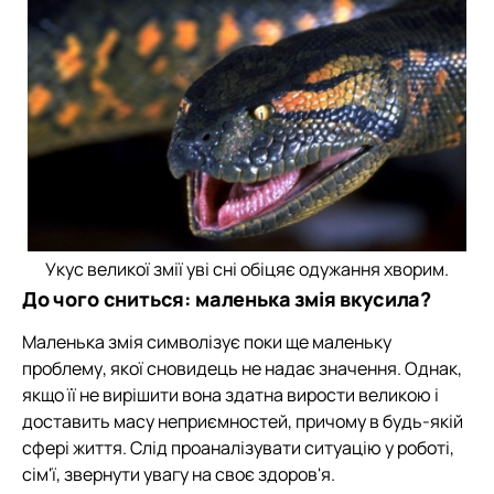
Укус великої змії уві сні обіцяє одужання хворим.
До чого сниться: маленька змія вкусила?
Маленька змія символізує поки ще маленьку
проблему, якої сновидець не надає значення. Однак,
якщо її не вирішити вона здатна вирости великою і
доставить масу неприємностей, причому в будь-якій
сфері життя. Слід проаналізувати ситуацію у роботі,
сім'ї, звернути увагу на своє здоров'я.