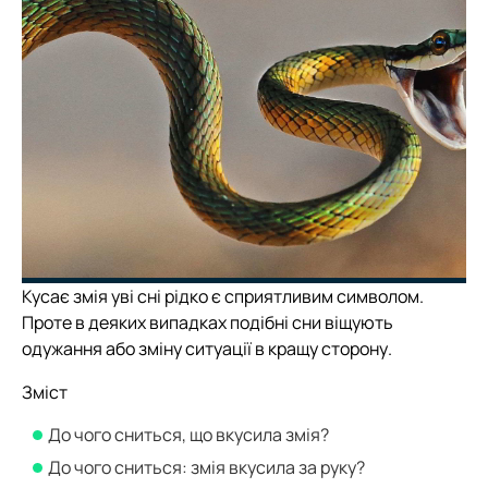
Кусає змія уві сні рідко є сприятливим символом.
Проте в деяких випадках подібні сни віщують
одужання або зміну ситуації в кращу сторону.
Зміст
До чого сниться, що вкусила змія?
До чого сниться: змія вкусила за руку?