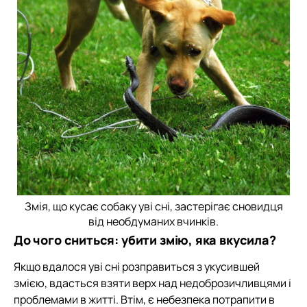
Змія, що кусає собаку уві сні, застерігає сновидця
від необдуманих вчинків.
До чого сниться: убити змію, яка вкусила?
Якщо вдалося уві сні розправиться з укусившей
змією, вдасться взяти верх над недоброзичливцями і
проблемами в житті. Втім, є небезпека потрапити в