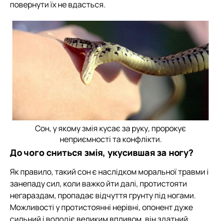
повернути їх не вдасться.
Сон, у якому змія кусає за руку, пророкує
неприємності та конфлікти.
До чого сниться змія, укусившая за ногу?
Як правило, такий сон є наслідком моральної травми і
занепаду сил, коли важко йти далі, протистояти
негараздам, пропадає відчуття грунту під ногами.
Можливості у протистоянні нерівні, опонент дуже
сильний і володіє великим впливом, він здатний