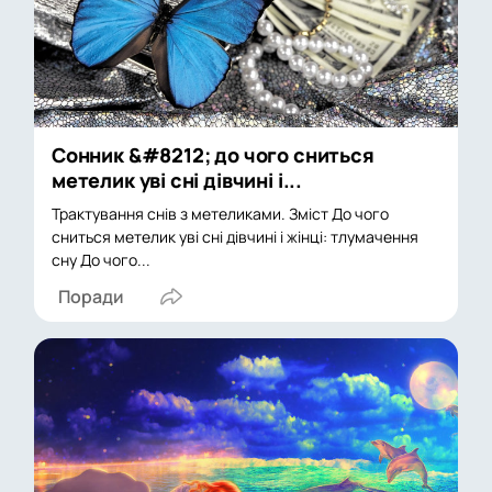
Сонник &#8212; до чого сниться
метелик уві сні дівчині і...
Трактування снів з метеликами. Зміст До чого
сниться метелик уві сні дівчині і жінці: тлумачення
сну До чого...
Поради