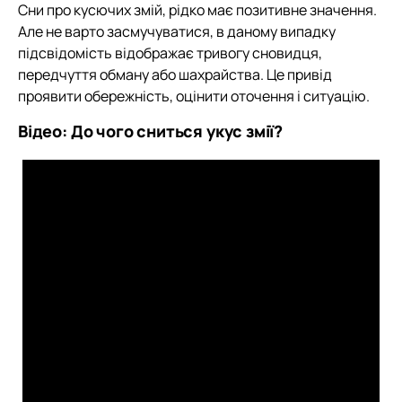
Сни про кусючих змій, рідко має позитивне значення.
Але не варто засмучуватися, в даному випадку
підсвідомість відображає тривогу сновидця,
передчуття обману або шахрайства. Це привід
проявити обережність, оцінити оточення і ситуацію.
Відео: До чого сниться укус змії?