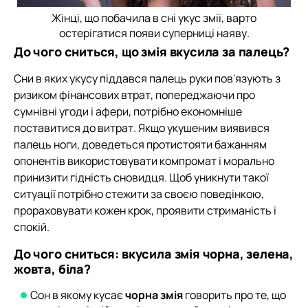
Жінці, що побачила в сні укус змії, варто
остерігатися появи суперниці наяву.
До чого сниться, що змія вкусила за палець?
Сни в яких укусу піддався палець руки пов'язують з
ризиком фінансових втрат, попереджаючи про
сумнівні угоди і афери, потрібно економніше
поставитися до витрат. Якщо укушеним виявився
палець ноги, доведеться протистояти бажанням
опонентів використовувати компромат і морально
принизити гідність сновидця. Щоб уникнути такої
ситуації потрібно стежити за своєю поведінкою,
прораховувати кожен крок, проявити стриманість і
спокій.
До чого сниться: вкусила змія чорна, зелена,
жовта, біла?
Сон в якому кусає
чорна змія
говорить про те, що