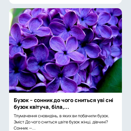
Бузок – сонник до чого сниться уві сні
бузок квітуча, біла,...
Тлумачення сновидінь, в яких ви побачили бузок.
Зміст До чого сниться цвіте бузок жінці, дівчині?
Сонник —...