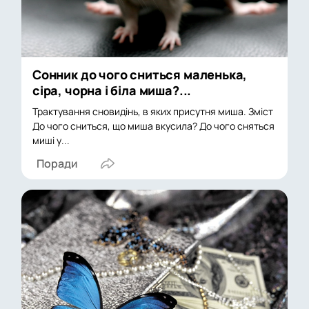
Сонник до чого сниться маленька,
сіра, чорна і біла миша?...
Трактування сновидінь, в яких присутня миша. Зміст
До чого сниться, що миша вкусила? До чого сняться
миші у...
Поради