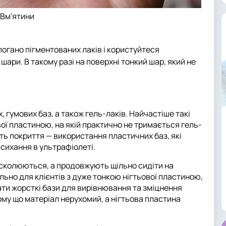
Вм'ятини
 погано пігментованих лаків і користуйтеся
ари. В такому разі на поверхні тонкий шар, який не
 гумових баз, а також гель-лаків. Найчастіше такі
ої пластиною, на якій практично не тримається гель-
ть покриття — використання пластичних баз, які
исихання в ультрафіолеті.
е сколюються, а продовжують щільно сидіти на
льно для клієнтів з дуже тонкою нігтьової пластиною,
ти жорсткі бази для вирівнювання та зміцнення
 тому що матеріал нерухомий, а нігтьова пластина