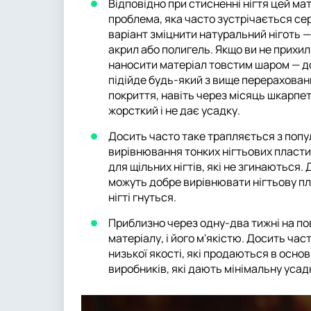
Відповідно при стисненні нігтя цей м
проблема, яка часто зустрічається се
варіант зміцнити натуральний ніготь —
акрил або полигель. Якщо ви не прихил
наносити матеріал товстим шаром — до
підійде будь-який з вище перераховани
покриття, навіть через місяць шкарпетк
жорсткий і не дає усадку.
Досить часто таке трапляється з поп
вирівнювання тонких нігтьових пластин
для щільних нігтів, які не згинаються. 
можуть добре вирівнювати нігтьову пла
нігті гнуться.
Приблизно через одну-два тижні на пов
матеріалу, і його м'якістю. Досить ча
низької якості, які продаються в осно
виробників, які дають мінімальну усад