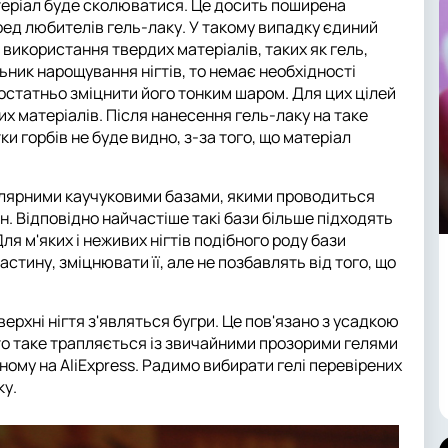
атеріал буде сколюватися. Це досить поширена
ред любителів гель-лаку. У такому випадку єдиний
 використання твердих матеріалів, таких як гель,
ьник нарощування нігтів, то немає необхідності
статньо зміцнити його тонким шаром. Для цих цілей
х матеріалів. Після нанесення гель-лаку на таке
и горбів не буде видно, з-за того, що матеріал
улярними каучуковими базами, якими проводиться
. Відповідно найчастіше такі бази більше підходять
Для м'яких і неживих нігтів подібного роду бази
стину, зміцнювати її, але не позбавлять від того, що
ерхні нігтя з'являться бугри. Це пов'язано з усадкою
сто таке трапляється із звичайними прозорими гелями
вному на AliExpress. Радимо вибирати гелі перевірених
ку.