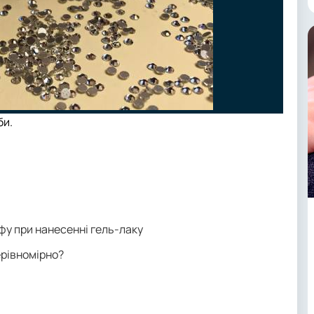
би.
фу при нанесенні гель-лаку
ерівномірно?