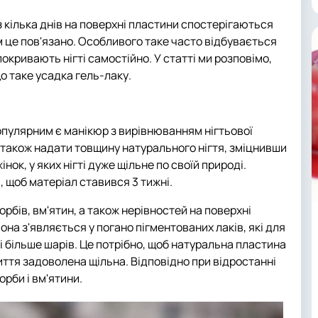
 кілька днів на поверхні пластини спостерігаються
м це пов'язано. Особливого таке часто відбувається
окривають нігті самостійно. У статті ми розповімо,
що таке усадка гель-лаку.
опулярним є манікюр з вирівнюванням нігтьової
а також надати товщину натурального нігтя, зміцнивши
нок, у яких нігті дуже щільне по своїй природі.
 щоб матеріал ставився 3 тижні.
рбів, вм'ятин, а також нерівностей на поверхні
она з'являється у погано пігментованих лаків, які для
і більше шарів. Це потрібно, щоб натуральна пластина
ття задоволена щільна. Відповідно при відростанні
орби і вм'ятини.