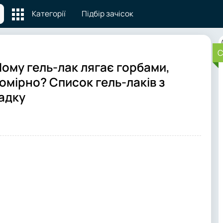
Категорії
Підбір зачісок
C
Чому гель-лак лягає горбами,
номірно? Список гель-лаків з
садку