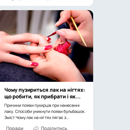
Чому пузириться лак на нігтях:
що робити, як прибрати і як...
Причини появи пухирців при нанесенні
лаку. Способи уникнути появи бульбашок.
Зміст Чому лак на нігтях лягає з...
Поради