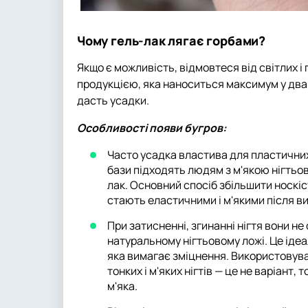
Чому гель-лак лягає горбами?
Якщо є можливість, відмовтеся від світлих і
продукцією, яка наноситься максимум у два ш
дасть усадки.
Особливості появи бугров:
Часто усадка властива для пластичних,
бази підходять людям з м'якою нігтьов
лак. Основний спосіб збільшити носкіс
стають еластичними і м'якими після в
При затисненні, згинанні нігтя вони н
натуральному нігтьовому ложі. Це ідеа
яка вимагає зміцнення. Використовува
тонких і м'яких нігтів — це не варіант,
м'яка.