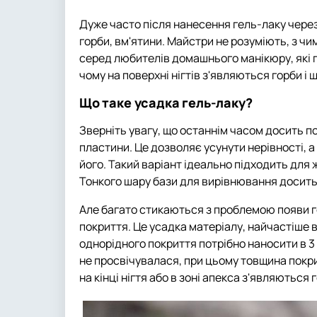
Дуже часто після нанесення гель-лаку через
горби, вм'ятини. Майстри не розуміють, з чи
серед любителів домашнього манікюру, які п
чому на поверхні нігтів з'являються горби і 
Що таке усадка гель-лаку?
Зверніть увагу, що останнім часом досить п
пластини. Це дозволяє усунути нерівності, 
його. Такий варіант ідеально підходить для жі
Тонкого шару бази для вирівнювання досить,
Але багато стикаються з проблемою появи го
покриття. Це усадка матеріалу, найчастіше в
однорідного покриття потрібно наносити в 3 
не просвічувалася, при цьому товщина покри
на кінці нігтя або в зоні апекса з'являються г