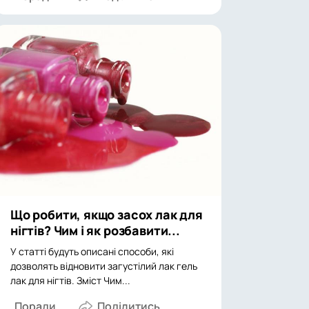
Що робити, якщо засох лак для
нігтів? Чим і як розбавити...
У статті будуть описані способи, які
дозволять відновити загустілий лак гель
лак для нігтів. Зміст Чим...
Поради