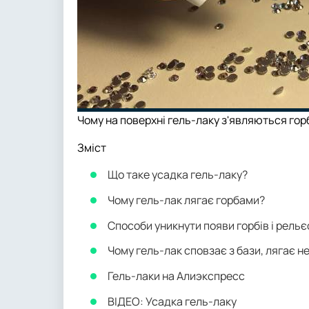
Чому на поверхні гель-лаку з'являються гор
Зміст
Що таке усадка гель-лаку?
Чому гель-лак лягає горбами?
Способи уникнути появи горбів і рельє
Чому гель-лак сповзає з бази, лягає н
Гель-лаки на Алиэкспресс
ВІДЕО: Усадка гель-лаку