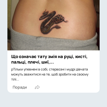
Що означає тату змія на руці, кисті,
пальці, плечі, шиї,...
pТільки упевнені в собі, стервозні і мудрі дівчата
можуть зважитися на те, щоб зробити на своєму
тілі...
Поради