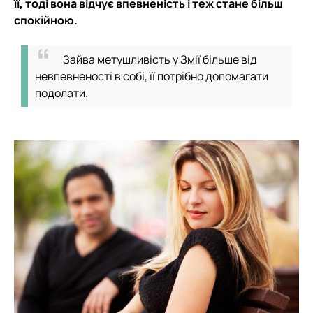
її, тоді вона відчує впевненість і теж стане більш
спокійною.
Зайва метушливість у Змії більше від
невпевненості в собі, її потрібно допомагати
подолати.