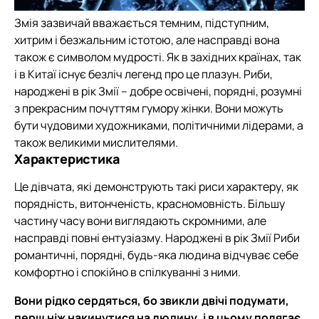
Змія зазвичай вважається темним, підступним,
хитрим і безжальним істотою, але насправді вона
також є символом мудрості. Як в західних країнах, так
і в Китаї існує безліч легенд про це плазун. Риби,
народжені в рік Змії – добре освічені, порядні, розумні
з прекрасним почуттям гумору жінки. Вони можуть
бути чудовими художниками, політичними лідерами, а
також великими мислителями.
Характеристика
Це дівчата, які демонструють такі риси характеру, як
порядність, витонченість, красномовність. Більшу
частину часу вони виглядають скромними, але
насправді повні ентузіазму. Народжені в рік Змії Риби
романтичні, порядні, будь-яка людина відчуває себе
комфортно і спокійно в спілкуванні з ними.
Вони рідко сердяться, бо звикли двічі подумати,
перш ніж накинутися на людину, і в цьому полягає