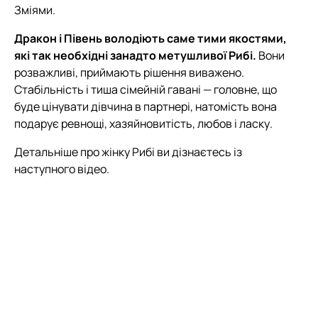
Зміями.
Дракон і Півень володіють саме тими якостями,
які так необхідні занадто метушливої Рибі.
Вони
розважливі, приймають рішення виважено.
Стабільність і тиша сімейній гавані — головне, що
буде цінувати дівчина в партнері, натомість вона
подарує ревнощі, хазяйновитість, любов і ласку.
Детальніше про жінку Рибі ви дізнаєтесь із
наступного відео.