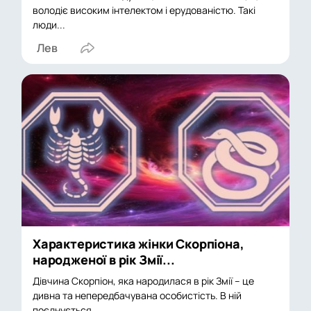
володіє високим інтелектом і ерудованістю. Такі
люди...
Лев
Характеристика жінки Скорпіона,
народженої в рік Змії...
Дівчина Скорпіон, яка народилася в рік Змії – це
дивна та непередбачувана особистість. В ній
поєднується...