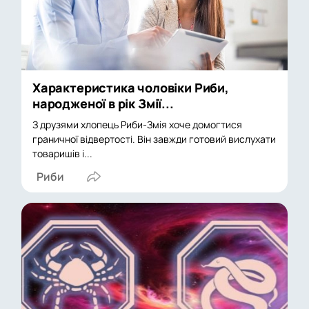
Характеристика чоловіки Риби,
народженої в рік Змії...
З друзями хлопець Риби-Змія хоче домогтися
граничної відвертості. Він завжди готовий вислухати
товаришів і...
Риби