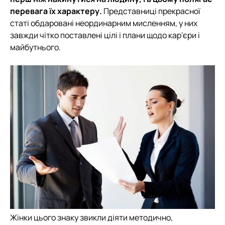
перевага їх характеру.
Представниці прекрасної
статі обдаровані неординарним мисленням, у них
завжди чітко поставлені цілі і плани щодо кар'єри і
майбутнього.
Жінки цього знаку звикли діяти методично,