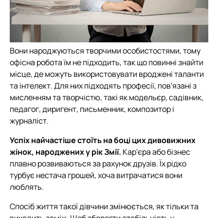
Вони народжуються творчими особистостями, тому
офісна робота їм не підходить, так що повинні знайти
місце, де можуть використовувати вроджені таланти
та інтелект. Для них підходять професії, пов'язані з
мисленням та творчістю, такі як модельєр, садівник,
педагог, диригент, письменник, композитор і
журналіст.
Успіх найчастіше стоїть на боці цих дивовижних
жінок, народжених у рік Змії.
Кар'єра або бізнес
плавно розвиваються за рахунок друзів. Їх рідко
турбує нестача грошей, хоча витрачатися вони
люблять.
Спосіб життя такої дівчини змінюється, як тільки та
виходить заміж. Щоб зберегти стабільність у