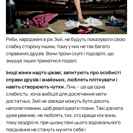
Риби, народжені в рік Змії, не будуть показувати свою
слабку сторону іншим, тому у них не так багато
справжніх друзів. Вони трохи скупі і підозрілі, що
змушує інших триматися подалі.
Іноді жінки надто цікаві, запитують про особисті
справи друзів і знайомих, люблять пліткувати і
навіть створюють чутки.
Лінь – це ще одна
слабкість: хоча амбіцій для досягнення мети
достатньо, Змії не завжди можуть бути досить
наполегливими, щоб реалізувати плани. Такі дівчата
дуже ревниві, не люблять тих, хто краще ніж вони,
тому заздрісні, при цьому пані цього зодіакального
поєднання не стануть мучити себе і