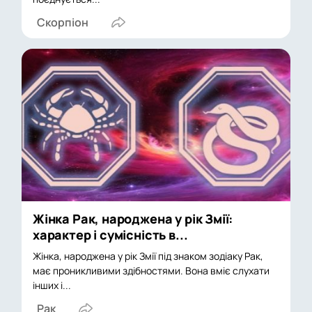
Скорпіон
Жінка Рак, народжена у рік Змії:
характер і сумісність в...
Жінка, народжена у рік Змії під знаком зодіаку Рак,
має проникливими здібностями. Вона вміє слухати
інших і...
Рак