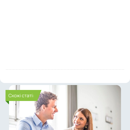
Cхожі статі: