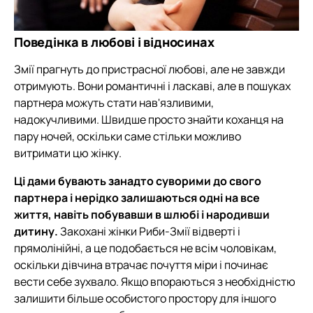
Поведінка в любові і відносинах
Змії прагнуть до пристрасної любові, але не завжди
отримують. Вони романтичні і ласкаві, але в пошуках
партнера можуть стати нав'язливими,
надокучливими. Швидше просто знайти коханця на
пару ночей, оскільки саме стільки можливо
витримати цю жінку.
Ці дами бувають занадто суворими до свого
партнера і нерідко залишаються одні на все
життя, навіть побувавши в шлюбі і народивши
дитину.
Закохані жінки Риби-Змії відверті і
прямолінійні, а це подобається не всім чоловікам,
оскільки дівчина втрачає почуття міри і починає
вести себе зухвало. Якщо впораються з необхідністю
залишити більше особистого простору для іншого