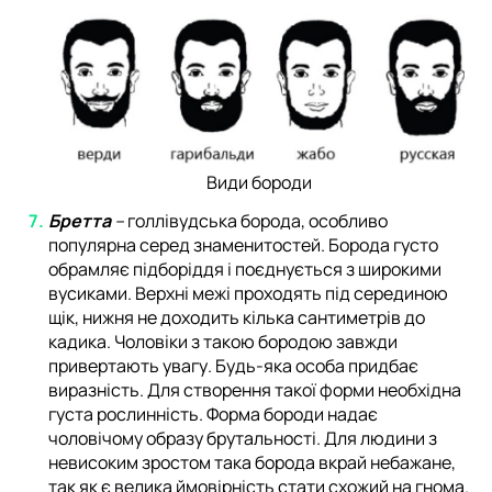
Види бороди
Бретта
–
голлівудська борода, особливо
популярна серед знаменитостей. Борода густо
обрамляє підборіддя і поєднується з широкими
вусиками. Верхні межі проходять під серединою
щік, нижня не доходить кілька сантиметрів до
кадика. Чоловіки з такою бородою завжди
привертають увагу. Будь-яка особа придбає
виразність. Для створення такої форми необхідна
густа рослинність. Форма бороди надає
чоловічому образу брутальності. Для людини з
невисоким зростом така борода вкрай небажане,
так як є велика ймовірність стати схожий на гнома.