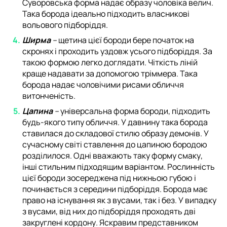
Суворовська форма надає образу чоловіка велич.
Така борода ідеально підходить власникові
вольового підборіддя.
Ширма
–
щетина цієї бороди бере початок на
скронях і проходить уздовж усього підборіддя. За
такою формою легко доглядати. Чіткість ліній
краще надавати за допомогою тріммера. Така
борода надає чоловічими рисами обличчя
витонченість.
Цапина
–
універсальна форма бороди, підходить
будь-якого типу обличчя. У давнину така борода
ставилася до складової стилю образу демонів. У
сучасному світі ставлення до цапиною бородою
розділилося. Одні вважають таку форму смаку,
інші стильним підходящим варіантом. Рослинність
цієї бороди зосереджена під нижньою губою і
починається з середини підборіддя. Борода має
право на існування як з вусами, так і без. У випадку
з вусами, від них до підборіддя проходять дві
закруглені кордону. Яскравим представником