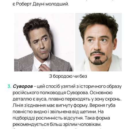
є Роберт Дауні молодший.
З бородою чи без
Суворов
–
цей спосіб узятий з історичного образу
російського полководця Суворова. Основною
деталлю є вуса, плавно переходять у зону скронь.
Лінія з'єднання має вигнуту форму. Верхня губа
повністю видно і звільнена від щетини. На
підборідді рослинність відсутня. Така форма
рекомендується більш зрілим чоловікам.