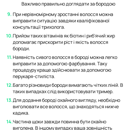
Важливо правильно доглядати за бородою
При нерівномірному зростанні волосся можна
виправити ситуацію завдяки кваліфікованої
консультації трихолога.
Прийом таких вітамінів як біотин і риб'ячий жир
допомагає прискорити ріст і якість волосся
бороди.
Наявність сивого волосся в бороді можна легко
виправити за допомогою фарбування. Таку
процедуру краще здійснювати за допомогою
перукаря-стиліста.
Багато різновиди бороди вимагають чітких ліній. В
таких випадках слід використовувати тример.
Для додання бороді охайного вигляду, необхідно
виголювати все волосся, що знаходяться нижче
кадика.
Частина щоки завжди повинна бути охайно
виголена. В іншому випадку ваша зовнішність