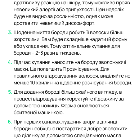
дратівливу реакцію на шкіру, тому можливо прояв
невеликий алергії або припухлості. Цей недолік
буде не видно за рослинністю, однак може
доставити невеликий дискомфорт.
Щоденне миття бороди робить її волоски більш
жорсткими. Вам буде складніше надати їй форму
або укладання. Тому оптимальне купання для
бороди – 2-3 рази в тиждень.
Під час купання наносите на бороду зволожуючі
маски. Це полегшить її розчісування. Для
правильного відрощування волосся, виділяйте не
менше 10 хвилин на щоденне розчісування бороди.
Для додання бороді більш охайного вигляду, в
процесі відрощування коректуйте її довжину за
допомогою ножиць. Форма оновлюється
бритвеної машинкою.
При перших ознаках лущення шкіри в ділянці
бороди необхідно постаратися добре зволожити
цю ділянку за допомогою спеціального масла.