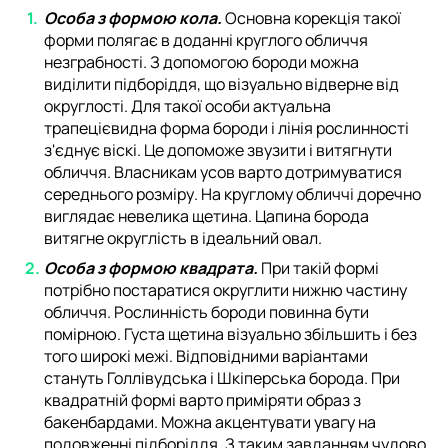
Особа з формою кола.
Основна корекція такої
форми полягає в доданні круглого обличчя
незграбності. З допомогою бороди можна
виділити підборіддя, що візуально відверне від
округлості. Для такої особи актуальна
трапецієвидна форма бороди і лінія рослинності
з'єднує віскі. Це допоможе звузити і витягнути
обличчя. Власникам усов варто дотримуватися
середнього розміру. На круглому обличчі доречно
виглядає невелика щетина. Цапина борода
витягне округлість в ідеальний овал.
Особа з формою квадрата.
При такій формі
потрібно постаратися округлити нижню частину
обличчя. Рослинність бороди повинна бути
помірною. Густа щетина візуально збільшить і без
того широкі межі. Відповідними варіантами
стануть Голлівудська і Шкіперська борода. При
квадратній формі варто приміряти образ з
бакенбардами. Можна акцентувати увагу на
подовженні підборіддя. З таким завданням чудово