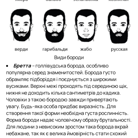
Види бороди
Бретта
–
голлівудська борода, особливо
популярна серед знаменитостей. Борода густо
обрамляє підборіддя і поєднується з широкими
вусиками. Верхні межі проходять під серединою щік,
нижня не доходить кілька сантиметрів до кадика.
Чоловіки з такою бородою завжди привертають
увагу. Будь-яка особа придбає виразність. Для
створення такої форми необхідна густа рослинність.
Форма бороди надає чоловічому образу брутальності.
Для людини з невисоким зростом така борода вкрай
небажане, так як є велика ймовірність стати схожий