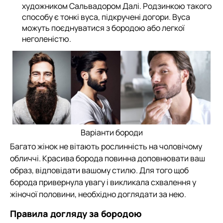
художником Сальвадором Далі. Родзинкою такого
способу є тонкі вуса, підкручені догори. Вуса
можуть поєднуватися з бородою або легкої
неголеністю.
Варіанти бороди
Багато жінок не вітають рослинність на чоловічому
обличчі. Красива борода повинна доповнювати ваш
образ, відповідати вашому стилю. Для того щоб
борода привернула увагу і викликала схвалення у
жіночої половини, необхідно доглядати за нею.
Правила догляду за бородою