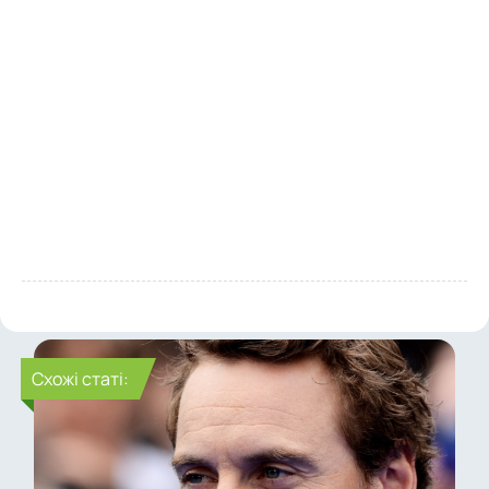
Cхожі статі: