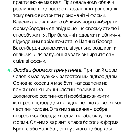
практично не має вад. При овальному обличчі
рослинність відростає в ідеальних пропорціях,
тому легко вистригти різноманітні форми.
Власникам овального обличчя варто вибирати
форму бороди у співвідношення своєму стилю і
способу життя. При бажанні подовжити обличчя,
підходящим варіантом стане Цапина борода.
Бакенбарди допоможуть візуально розширити
обличчя. Для залучення уваги вибирайте самі
сміливі форми.
Особа з формою трикутника.
При такій формі
чоловік має вузьким загостреним підборіддям.
Основна корекція має бути направлена на
пом'якшення нижній частині обличчя. За
допомогою рослинності необхідно знизити
контраст підборіддя по відношенню до верхньої
частини голови. З таким завданням добре
впорається борода квадратної або округлої
форми. Одним з варіантів такої бороди є форма
Бретта або Бальбо. Для вузького підборіддя