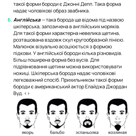
такої форми бороди є Джонні Депп. Така форма
надає чоловікові образ звабника.
Англійська
—
така борода ще відома під назвою
шкіперська, запозичена в англійських моряків.
Для такої форми характерна невелика щетина,
розташована вздовж скул кругообразной лінією.
Малюнок візуально асоціюється з формою
підкови. У англійської бороди кілька різновидів.
Більш поширена форма без вусів. Для
підрівнювання щетини можна використовувати
ножиці. Шкіперська борода надає чоловікові
легковажний спосіб. Прихильником такої форми
бороди є американський актор Елайджа Джордан
Вуд. <>