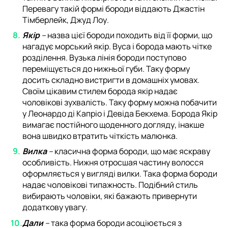
Перевагу такій формі бороди віддають Джастін
Тімберлейк, Джуд Лоу.
Якір
–
назва цієї бороди походить від її форми, що
нагадує морський якір. Вуса і борода мають чітке
розділення. Вузька лінія бороди поступово
переміщується до нижньої губи. Таку форму
досить складно вистригти в домашніх умовах.
Своїм цікавим стилем борода якір надає
чоловікові зухвалість. Таку форму можна побачити
у Леонардо ді Капріо і Девіда Бекхема. Борода Якір
вимагає постійного щоденного догляду, інакше
вона швидко втратить чіткість малюнка.
Вилка
–
класична форма бороди, що має яскраву
особливість. Нижня отросшая частину волосся
оформляється у вигляді вилки. Така форма бороди
надає чоловікові типажность. Подібний стиль
вибирають чоловіки, які бажають привернути
додаткову увагу.
Дали
–
така форма бороди асоціюється з