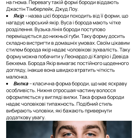
на гнома. Перевагу такій формі бороди віддають
Джастін Тімберлейк, Джуд Лоу.
Якір
–
назва цієї бороди походить від її форми, що
нагадує морський якір. Вуса і борода мають чітке
розділення. Вузька лінія бороди поступово
переміщується до нижньої губи. Таку форму досить
складно вистригти в домашніх умовах. Своїм цікавим
стилем борода якір надає чоловікові зухвалість. Таку
форму можна побачити у Леонардо ді Капріо і Девіда
Бекхема. Борода Якір вимагає постійного щоденного
догляду, інакше вона швидко втратить чіткість
малюнка.
Вилка
–
класична форма бороди, що має яскраву
особливість. Нижня отросшая частину волосся
оформляється у вигляді вилки. Така форма бороди
надає чоловікові типажность. Подібний стиль
вибирають чоловіки, які бажають привернути
додаткову увагу.