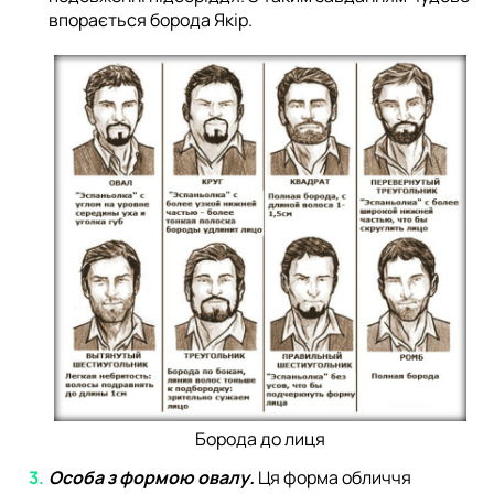
впорається борода Якір.
Борода до лиця
Особа з формою овалу.
Ця форма обличчя