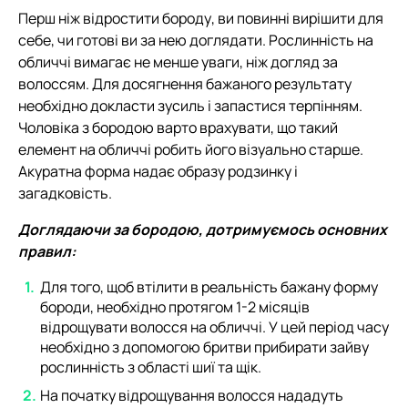
Перш ніж відростити бороду, ви повинні вирішити для
себе, чи готові ви за нею доглядати. Рослинність на
обличчі вимагає не менше уваги, ніж догляд за
волоссям. Для досягнення бажаного результату
необхідно докласти зусиль і запастися терпінням.
Чоловіка з бородою варто врахувати, що такий
елемент на обличчі робить його візуально старше.
Акуратна форма надає образу родзинку і
загадковість.
Доглядаючи за бородою, дотримуємось основних
правил:
Для того, щоб втілити в реальність бажану форму
бороди, необхідно протягом 1-2 місяців
відрощувати волосся на обличчі. У цей період часу
необхідно з допомогою бритви прибирати зайву
рослинність з області шиї та щік.
На початку відрощування волосся нададуть