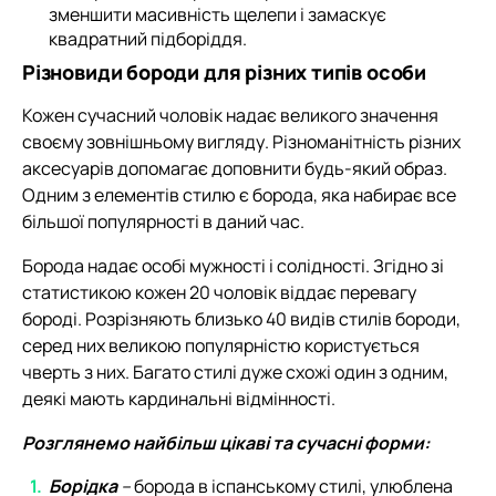
зменшити масивність щелепи і замаскує
квадратний підборіддя.
Різновиди бороди для різних типів особи
Кожен сучасний чоловік надає великого значення
своєму зовнішньому вигляду. Різноманітність різних
аксесуарів допомагає доповнити будь-який образ.
Одним з елементів стилю є борода, яка набирає все
більшої популярності в даний час.
Борода надає особі мужності і солідності. Згідно зі
статистикою кожен 20 чоловік віддає перевагу
бороді. Розрізняють близько 40 видів стилів бороди,
серед них великою популярністю користується
чверть з них. Багато стилі дуже схожі один з одним,
деякі мають кардинальні відмінності.
Розглянемо найбільш цікаві та сучасні форми:
Борідка
–
борода в іспанському стилі, улюблена