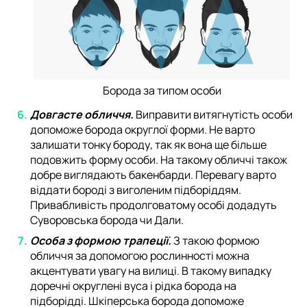
Борода за типом особи
Довгасте обличчя.
Виправити витягнутість особи
допоможе борода округлої форми. Не варто
залишати тонку бороду, так як вона ще більше
подовжить форму особи. На такому обличчі також
добре виглядають бакенбарди. Перевагу варто
віддати бороді з виголеним підборіддям.
Привабливість продолговатому особі додадуть
Суворовська борода чи Дали.
Особа з формою трапеції.
З такою формою
обличчя за допомогою рослинності можна
акцентувати увагу на вилиці. В такому випадку
доречні округлені вуса і рідка борода на
підборідді. Шкіперська борода допоможе