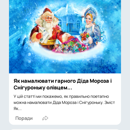
Як намалювати гарного Діда Мороза і
Снігуроньку олівцем...
У цій статті ми покажемо, як правильно поетапно
можна намалювати Діда Мороза і Снігуроньку. Зміст
Як...
Поради