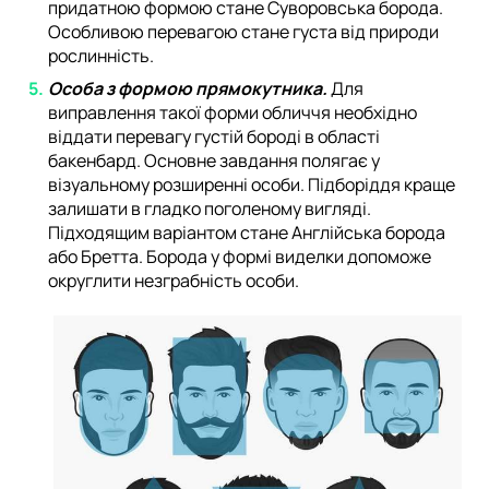
придатною формою стане Суворовська борода.
Особливою перевагою стане густа від природи
рослинність.
Особа з формою прямокутника.
Для
виправлення такої форми обличчя необхідно
віддати перевагу густій бороді в області
бакенбард. Основне завдання полягає у
візуальному розширенні особи. Підборіддя краще
залишати в гладко поголеному вигляді.
Підходящим варіантом стане Англійська борода
або Бретта. Борода у формі виделки допоможе
округлити незграбність особи.