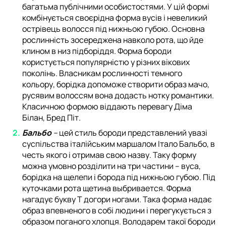
багатьма публічними особистостями. У цій формі
комбінується своєрідна форма вусів і невеликий
острівець волосся під нижньою губою. Основна
рослинність зосереджена навколо рота, що йде
клином в низ підборіддя. Форма бороди
користується популярністю у різних вікових
поколінь. Власникам рослинності темного
кольору, борідка допоможе створити образ мачо,
русявим волоссям вона додасть нотку романтики.
Класичною формою віддають перевагу Діма
Білан, Бред Піт.
Бальбо
–
цей стиль бороди представлений увазі
суспільства італійським маршалом Італо Бальбо, в
честь якого і отримав свою назву. Таку форму
можна умовно розділити на три частини – вуса,
борідка на щелепи і борода під нижньою губою. Під
куточками рота щетина выбривается. Форма
нагадує букву Т догори ногами. Така форма надає
образ впевненого в собі людини і перегукується з
образом поганого хлопця. Володарем такої бороди