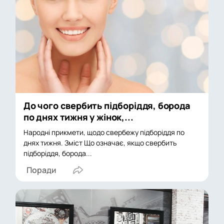
До чого свербить підборіддя, борода
по днях тижня у жінок,...
Народні прикмети, щодо свербежу підборіддя по
днях тижня. Зміст Що означає, якщо свербить
підборіддя, борода...
Поради