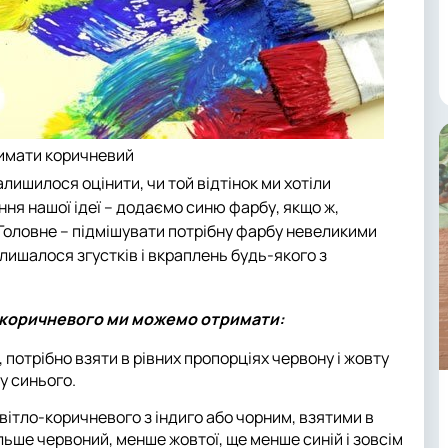
имати коричневий
алишилося оцінити, чи той відтінок ми хотіли
ння нашої ідеї – додаємо синю фарбу, якщо ж,
Головне – підмішувати потрібну фарбу невеликими
лишалося згустків і вкраплень будь-якого з
о коричневого ми можемо отримати:
, потрібно взяти в рівних пропорціях червону і жовту
у синього.
вітло-коричневого з індиго або чорним, взятими в
ільше червоний, менше жовтої, ще менше синій і зовсім