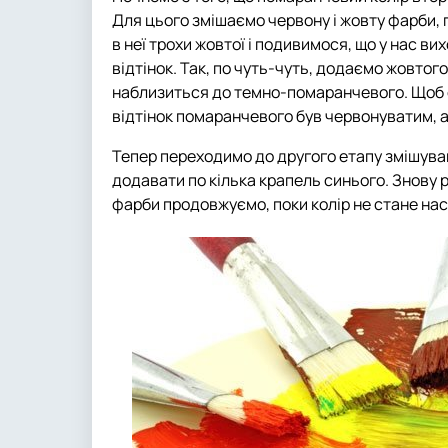
Для цього змішаємо червону і жовту фарби, 
в неї трохи жовтої і подивимося, що у нас в
відтінок. Так, по чуть-чуть, додаємо жовтого
наблизиться до темно-помаранчевого. Щоб о
відтінок помаранчевого був червонуватим, а
Тепер переходимо до другого етапу змішув
додавати по кілька крапель синього. Знову 
фарби продовжуємо, поки колір не стане нас