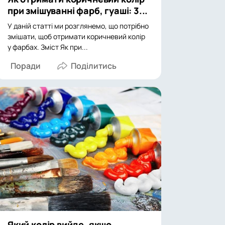
при змішуванні фарб, гуаші: 3...
У даній статті ми розглянемо, що потрібно
змішати, щоб отримати коричневий колір
у фарбах. Зміст Як при...
Поради
Який колір вийде, якщо