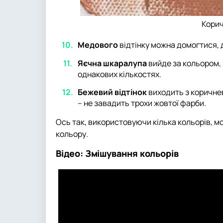
Корич
Медового
відтінку можна домогтися, д
Яєчна шкаралупа
вийде за кольором, 
однакових кількостях.
Бежевий відтінок
виходить з коричнев
– не завадить трохи жовтої фарби.
Ось так, використовуючи кілька кольорів, м
кольору.
Відео: Змішування кольорів