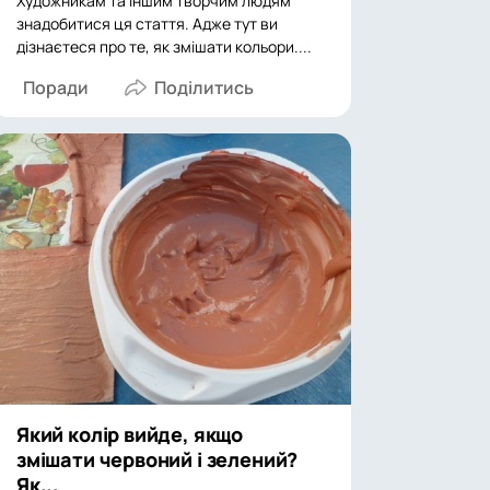
Художникам та іншим творчим людям
знадобитися ця стаття. Адже тут ви
дізнаєтеся про те, як змішати кольори....
Поради
Який колір вийде, якщо
змішати червоний і зелений?
Як...