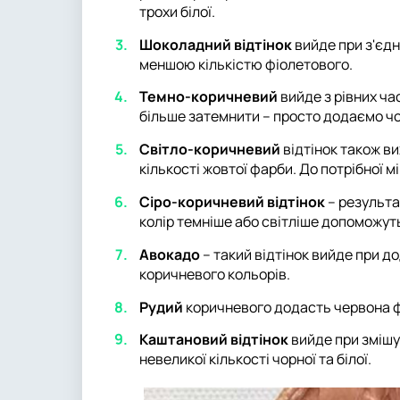
трохи білої.
Шоколадний відтінок
вийде при з'єдн
меншою кількістю фіолетового.
Темно-коричневий
вийде з рівних ча
більше затемнити – просто додаємо чо
Світло-коричневий
відтінок також ви
кількості жовтої фарби. До потрібної 
Сіро-коричневий відтінок
– результа
колір темніше або світліше допоможуть
Авокадо
– такий відтінок вийде при до
коричневого кольорів.
Рудий
коричневого додасть червона ф
Каштановий відтінок
вийде при змішу
невеликої кількості чорної та білої.