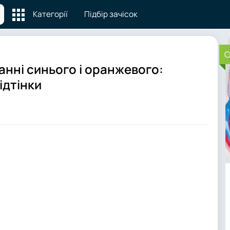
Категорії
Підбір зачісок
C
анні синього і оранжевого:
ідтінки