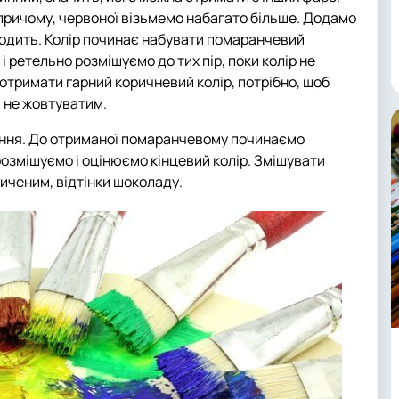
причому, червоної візьмемо набагато більше. Додамо
иходить. Колір починає набувати помаранчевий
 і ретельно розмішуємо до тих пір, поки колір не
тримати гарний коричневий колір, потрібно, щоб
 не жовтуватим.
ання. До отриманої помаранчевому починаємо
розмішуємо і оцінюємо кінцевий колір. Змішувати
иченим, відтінки шоколаду.