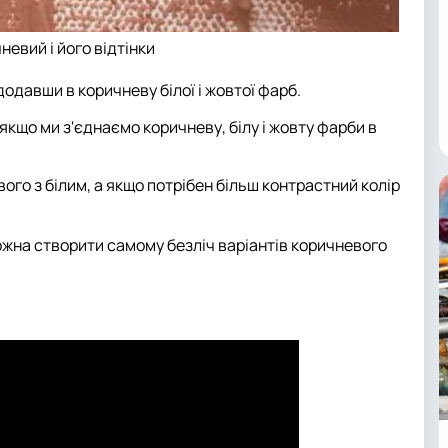
невий і його відтінки
одавши в коричневу білої і жовтої фарб.
якщо ми з'єднаємо коричневу, білу і жовту фарби в
ого з білим, а якщо потрібен більш контрастний колір
ожна створити самому безліч варіантів коричневого