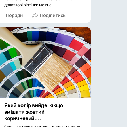
додаткові відтінки можна...
Поради
Який колір вийде, якщо
змішати жовтий і
коричневий:...
Отримати теплі кольори і відтінки можна