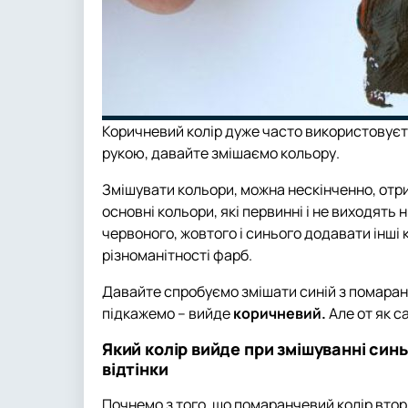
Коричневий колір дуже часто використовуєть
рукою, давайте змішаємо кольору.
Змішувати кольори, можна нескінченно, отриму
основні кольори, які первинні і не виходять 
червоного, жовтого і синього додавати інші
різноманітності фарб.
Давайте спробуємо змішати синій з помаранч
підкажемо – вийде
коричневий.
Але от як с
Який колір вийде при змішуванні синь
відтінки
Почнемо з того, що помаранчевий колір втор