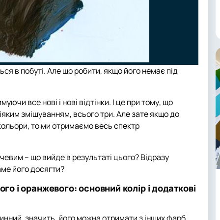
ся в побуті. Але що робити, якщо його немає під
ючи все нові і нові відтінки. І це при тому, що
ніяким змішуванням, всього три. Але зате якщо до
 кольори, то ми отримаємо весь спектр
евим – що вийде в результаті цього? Відразу
аме його досягти?
ого і оранжевого: основний колір і додаткові
инний, значить, його можна отримати з інших фарб.