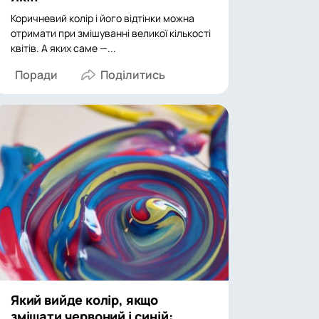
Коричневий колір і його відтінки можна
отримати при змішуванні великої кількості
квітів. А яких саме —...
Поради
Який вийде колір, якщо
змішати червоний і синій: