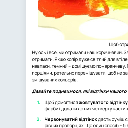
Щоб отр
Ну ось і все, ми отримали наш коричневий. З
отримати. Якщо колір дуже світлий для втіле
навпаки, темний – домішуємо помаранчеву. 
порціями, ретельно перемішувати, щоб не за
змішуваних кольорів.
Давайте подивимося, які відтінки нашог
Щоб домогтися
жовтуватого відтінку
фарби і додати до них четверту частин
Червонуватий відтінок
дасть суміш с
рівних пропорціях. Ще один спосіб – б