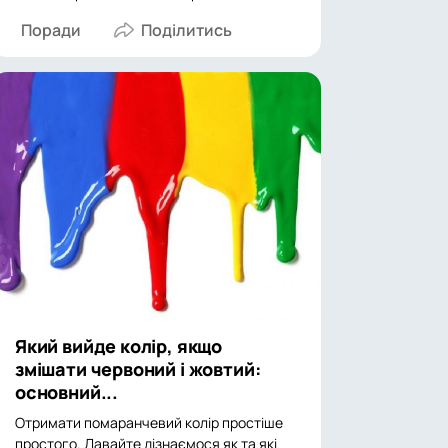
Поради
Який вийде колір, якщо
змішати червоний і жовтий:
основний...
Отримати помаранчевий колір простіше
простого. Давайте дізнаємося як та які