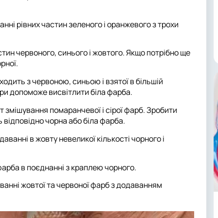
анні рівних частин зеленого і оранжевого з трохи
стин червоного, синього і жовтого. Якщо потрібно ще
рної.
ходить з червоною, синьою і взятої в більшій
міри допоможе висвітлити біла фарба.
т змішування помаранчевої і сірої фарб. Зробити
 відповідно чорна або біла фарба.
даванні в жовту невеликої кількості чорного і
арба в поєднанні з краплею чорного.
ванні жовтої та червоної фарб з додаванням