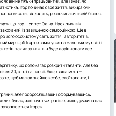
к як він не тільки працьовитий, але і знає, як
татистика, Ігор починає своє життя, вибираючи
певної висоти, відходить, розпочинаючи свій бізнес.
ати що Ігор — епітет Одіна. Наскільки він
мозакоханий, із завищеною самооцінкою. Ще в
о його особистому світі, життя і авторитетів.
ий мир, щоб Ігор не замкнувся на маленькому світі і
итетів, так як за ним-він буде дорівнювати все
нергетику, що допомагає розкрити таланти. Але без
сля 30, а то і на пенсії. Якщо ваша мета —
о те, щоб малюк знайшов себе, свої таланти, і
вітряний, але подорослішавши і сформувавшись,
вжди» буває, закінчується раніше, якщо дружина дає
не захоплюється Ігорем.