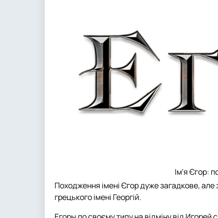
Ім'я Єгор: 
Походження імені Єгор дуже загадкове, але з
грецького імені Георгій.
Егоры по своєму типу на відміну від Игорей сп