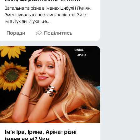
Загальне та різне в іменах Цибулі і Лук'ян.
Зменшувально-пестливі варіанти. Зміст
Ім'я Лук'ян і Лука: це...
Поради
Ім'я Іра, Ірина, Аріна: різні
імена чи ні? Чим...