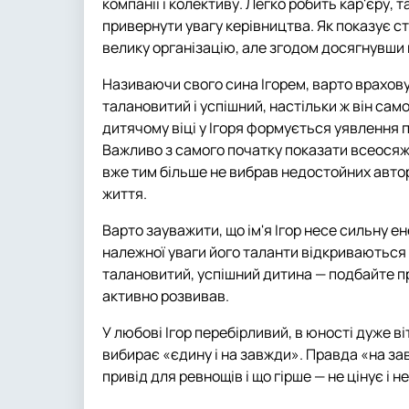
компанії і колективу. Легко робить кар'єру, та
привернути увагу керівництва. Як показує с
велику організацію, але згодом досягнувши 
Називаючи свого сина Ігорем, варто враховув
талановитий і успішний, настільки ж він са
дитячому віці у Ігоря формується уявлення пр
Важливо з самого початку показати всеосяжн
вже тим більше не вибрав недостойних автор
життя.
Варто зауважити, що ім'я Ігор несе сильну е
належної уваги його таланти відкриваються пі
талановитий, успішний дитина — подбайте пр
активно розвивав.
У любові Ігор перебірливий, в юності дуже 
вибирає «єдину і на завжди». Правда «на за
привід для ревнощів і що гірше — не цінує і 