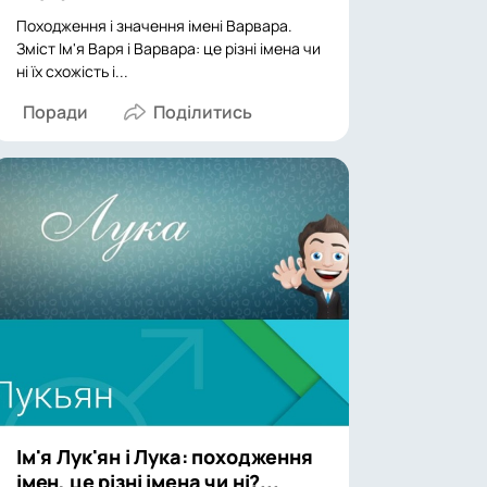
Походження і значення імені Варвара.
Зміст Ім'я Варя і Варвара: це різні імена чи
ні їх схожість і...
Поради
Ім'я Лук'ян і Лука: походження
імен, це різні імена чи ні?...