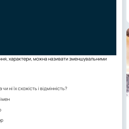
чення, характери, можна називати зменшувальними
на чи ні їх схожість і відмінність?
 імен
р
ор