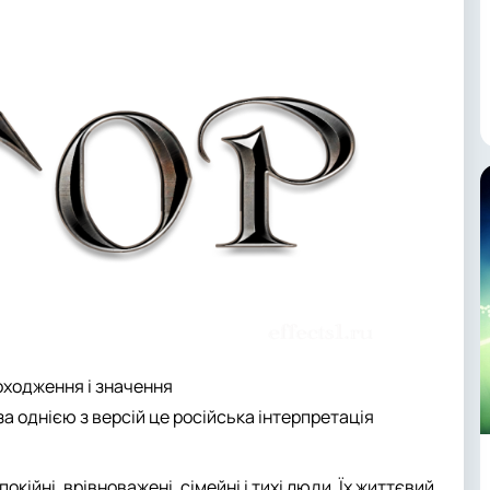
походження і значення
а однією з версій це російська інтерпретація
окійні, врівноважені, сімейні і тихі люди. Їх життєвий