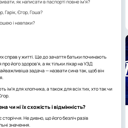
азивати, як написати в паспорті повне ім'я?
ор, Гарік, Єгор, Гоша?
Гошею і навпаки?
х справ у житті. Ще до зачаття батьки починають
про його здоров'я, а як тільки лікар на УЗД
айважливіша задача — назвати сина так, щоб він
я.
ь ім'я для хлопчика, а також для всіх тих, хто так чи
Єгор.
мена чи ні їх схожість і відмінність?
 сторіччя. Не дивно, що його безліч разів
ьні значення.