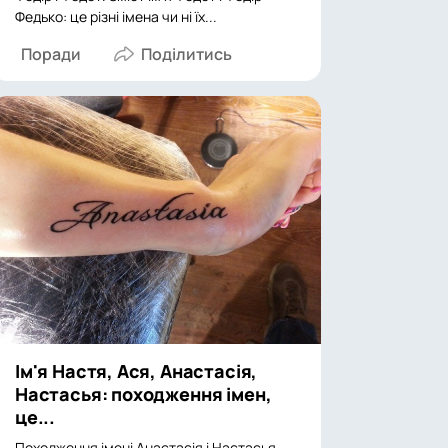
Федько: це різні імена чи ні їх...
Поради
Ім'я Настя, Ася, Анастасія,
Настасья: походження імен,
це...
Походження імені Анастасія і Настасья.