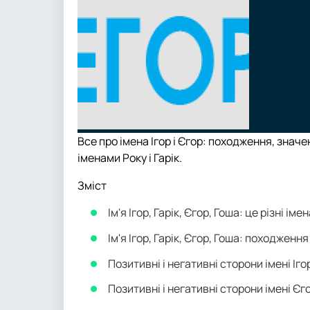
Все про імена Ігор і Єгор: походження, зна
іменами Року і Гарік.
Зміст
Ім'я Ігор, Гарік, Єгор, Гоша: це різні іме
Ім'я Ігор, Гарік, Єгор, Гоша: походження
Позитивні і негативні сторони імені Іго
Позитивні і негативні сторони імені Єг