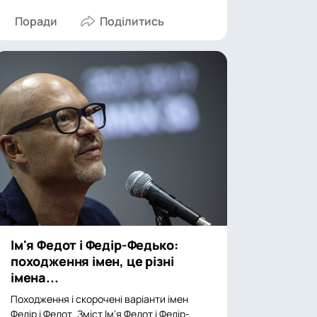
Поради
Ім'я Федот і Федір-Федько:
походження імен, це різні
імена...
Походження і скорочені варіанти імен
Федір і Федот. Зміст Ім'я Федот і Федір-