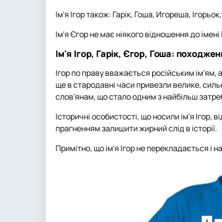
Ім'я Ігор також: Гарік, Гоша, Игореша, Ігорьок
Ім'я Єгор не має ніякого відношення до імен
Ім'я Ігор, Гарік, Єгор, Гоша: походже
Ігор по праву вважається російським ім'ям, 
ще в стародавні часи привезли велике, сильн
слов'янам, що стало одним з найбільш затре
Історичні особистості, що носили ім'я Ігор, 
прагненням залишити жирний слід в історії.
Примітно, що ім'я Ігор не перекладається і н