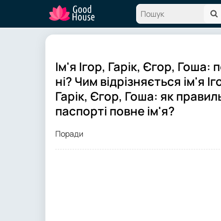
Ім'я Ігор, Гарік, Єгор, Гоша:
ні? Чим відрізняється ім'я Іго
Гарік, Єгор, Гоша: як прави
паспорті повне ім'я?
Поради