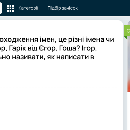
Категорії
Підбір зачісок
C
 походження імен, це різні імена чи
р, Гарік від Єгор, Гоша? Ігор,
льно називати, як написати в