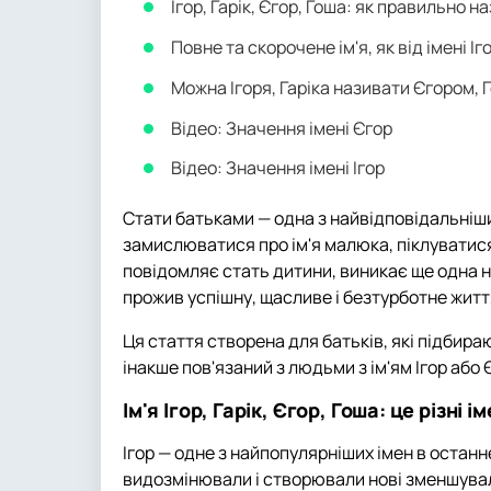
Ігор, Гарік, Єгор, Гоша: як правильно н
Повне та скорочене ім'я, як від імені Іг
Можна Ігоря, Гаріка називати Єгором, 
Відео: Значення імені Єгор
Відео: Значення імені Ігор
Стати батьками — одна з найвідповідальніши
замислюватися про ім'я малюка, піклуватися 
повідомляє стать дитини, виникає ще одна н
прожив успішну, щасливе і безтурботне житт
Ця стаття створена для батьків, які підбирают
інакше пов'язаний з людьми з ім'ям Ігор або 
Ім'я Ігор, Гарік, Єгор, Гоша: це різні і
Ігор — одне з найпопулярніших імен в останнє
видозмінювали і створювали нові зменшувал