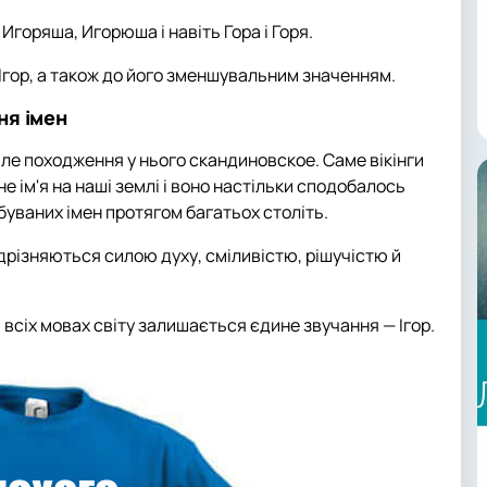
, Игоряша, Игорюша і навіть Гора і Горя.
і Ігор, а також до його зменшувальним значенням.
ння імен
але походження у нього скандиновское. Саме вікінги
е ім'я на наші землі і воно настільки сподобалось
буваних імен протягом багатьох століть.
відрізняються силою духу, сміливістю, рішучістю й
а всіх мовах світу залишається єдине звучання — Ігор.