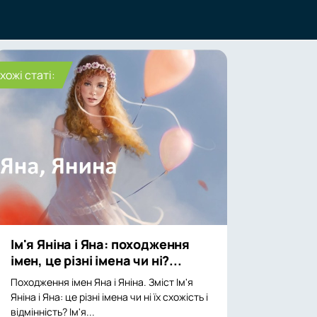
хожі статі:
Ім'я Яніна і Яна: походження
імен, це різні імена чи ні?...
Походження імен Яна і Яніна. Зміст Ім'я
Яніна і Яна: це різні імена чи ні їх схожість і
відмінність? Ім'я...