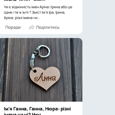
Чи є відмінність імен Аріна і Ірина або це
одне і те ж ім'я ? Зміст Ім'я Іра, Ірина,
Аріна: різні імена чи...
Поради
Ім'я Ганна, Ганна, Нюра: різні
імена чи ні? Чим...