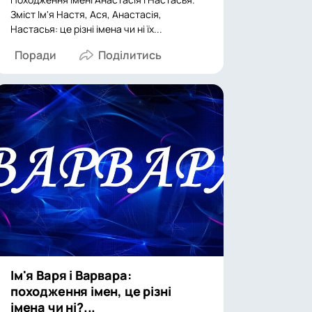
Зміст Ім'я Настя, Ася, Анастасія,
Настасья: це різні імена чи ні їх...
Поради
Ім'я Варя і Варвара:
походження імен, це різні
імена чи ні?...