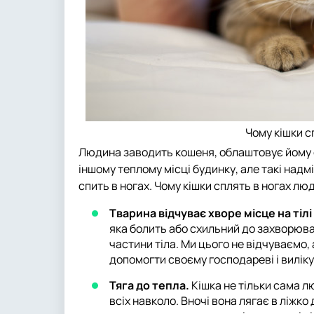
Чому кішки с
Людина заводить кошеня, облаштовує йому с
іншому теплому місці будинку, але такі надмірн
спить в ногах. Чому кішки сплять в ногах люд
Тварина відчуває хворе місце на тіл
яка болить або схильний до захворюва
частини тіла. Ми цього не відчуваємо, а
допомогти своєму господареві і виліку
Тяга до тепла.
Кішка не тільки сама л
всіх навколо. Вночі вона лягає в ліжко