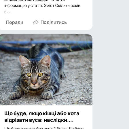
інформацію у статті. Зміст Скільки років
в...
Поради
Що буде, якщо кішці або кота
відрізати вуса: наслідки....
Що буде з котом без вусів? Зміст Що буде,