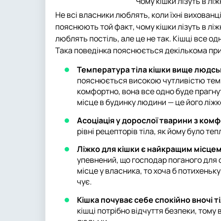
Чому кішки лізуть в лі
Не всі власники люблять, коли їхні вихованці
пояснюють той факт, чому кішки лізуть в лі
люблять постіль, але це не так. Кішці все од
Така поведінка пояснюється декількома пр
Температура тіла кішки вище людсь
пояснюється високою чутливістю темп
комфортно, вона все одно буде прагну
місце в будинку людини — це його ліжк
Асоціація у дорослої тварини з ком
рівні рецепторів тіла, як йому було теп
Ліжко для кішки є найкращим місцем
упевнений, що господар поганого для с
місце у власника, то хоча б потихеньку
чує.
Кішка почуває себе спокійно вночі 
кішці потрібно відчуття безпеки, тому 