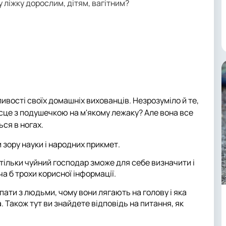
 ліжку дорослим, дітям, вагітним?
вості своїх домашніх вихованців. Незрозуміло й те,
 місце з подушечкою на м'якому лежаку? Але вона все
ься в ногах.
 зору науки і народних прикмет.
 тільки чуйний господар зможе для себе визначити і
ча б трохи корисної інформації.
спати з людьми, чому вони лягають на голову і яка
а. Також тут ви знайдете відповідь на питання, як