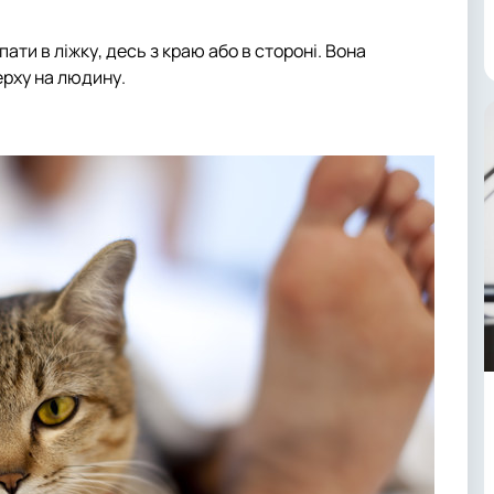
ати в ліжку, десь з краю або в стороні. Вона
ерху на людину.