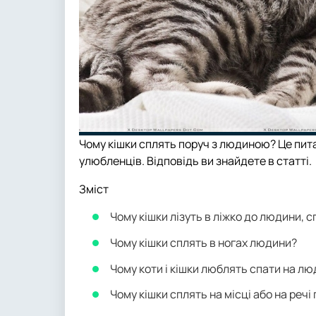
Чому кішки сплять поруч з людиною? Це пит
улюбленців. Відповідь ви знайдете в статті.
Зміст
Чому кішки лізуть в ліжко до людини, 
Чому кішки сплять в ногах людини?
Чому коти і кішки люблять спати на лю
Чому кішки сплять на місці або на речі