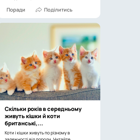
Поради
Скільки років в середньому
живуть кішки й коти
британські,...
Коти і кішки живуть по різному в
залежності від породи. Читайте