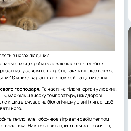
плять в ногах людини?
пальне місце, робить лежак біля батареї або в
ості коту зовсім не потрібні, так як він лізе в ліжко і
ини? Є кілька варіантів відповідей на це питання:
і свого господаря.
Та частина тіла чи орган у людини,
нь, має більш високу температуру, ніж здорові
ле кішка відчуває на біологічному рівні і лягає, щоб
вати його.
юбить тепло, але і обожнює зігрівати своїм теплом
 до власника. Навіть є приклади з сільського життя,