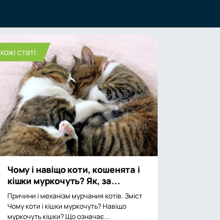
хожі статі:
Чому і навіщо коти, кошенята і
кішки муркочуть? Як, за...
Причини і механізм мурчания котів. Зміст
Чому коти і кішки муркочуть? Навіщо
муркочуть кішки? Що означає...