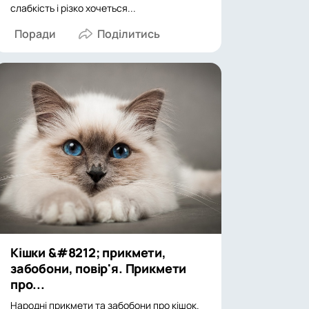
слабкість і різко хочеться...
Поради
Кішки &#8212; прикмети,
забобони, повір'я. Прикмети
про...
Народні прикмети та забобони про кішок.