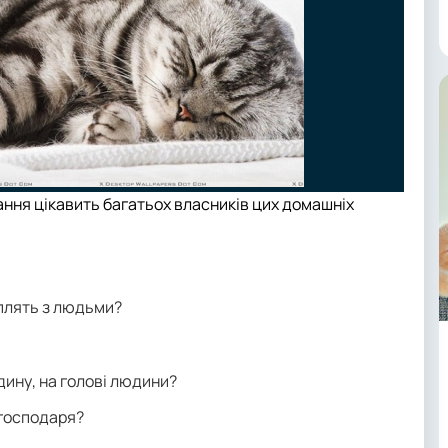
ання цікавить багатьох власників цих домашніх
сплять з людьми?
дину, на голові людини?
 господаря?