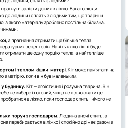
жко до людини, сплять з людьми?
 прагнуть залізти до них в ліжко. Багато люди
жко до людини і сплять з людьми тим, що тварини
но, з якого матеріалу зроблено постільна білизна.
ичинами:
кої
, а прагнення отримати ще більше тепла
ературних рецепторів. Навіть якщо кішці буде
ти отримати ще одну порцію тепла, а найтепліше
о.
фортом і теплом кішки-матері
. Кіт може пам'ятати на
ло з матір'ю, коли він був маленьким.
 у будинку.
Кіт — егоїстичне і розумна тварина. Він
ебе не вибере і готовий, якщо не відвоювати це
 пробратися в ліжко, поки господар спить і нічого не
тільки поруч з господарем.
Людина вночі спить, а
вона перебирається в ліжко і спокійно дрімає разом з