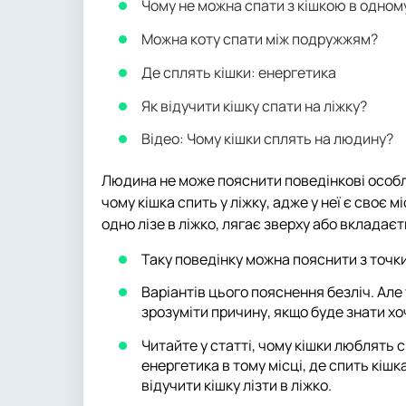
Чому не можна спати з кішкою в одному
Можна коту спати між подружжям?
Де сплять кішки: енергетика
Як відучити кішку спати на ліжку?
Відео: Чому кішки сплять на людину?
Людина не може пояснити поведінкові особли
чому кішка спить у ліжку, адже у неї є своє
одно лізе в ліжко, лягає зверху або вкладаєт
Таку поведінку можна пояснити з точки
Варіантів цього пояснення безліч. Але
зрозуміти причину, якщо буде знати хо
Читайте у статті, чому кішки люблять 
енергетика в тому місці, де спить кішк
відучити кішку лізти в ліжко.