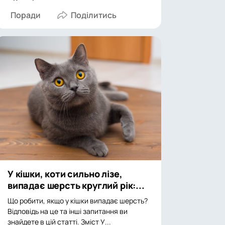
Поради
У кішки, коти сильно лізе,
випадає шерсть круглий рік:...
Що робити, якщо у кішки випадає шерсть?
Відповідь на це та інші запитання ви
знайдете в цій статті. Зміст У...