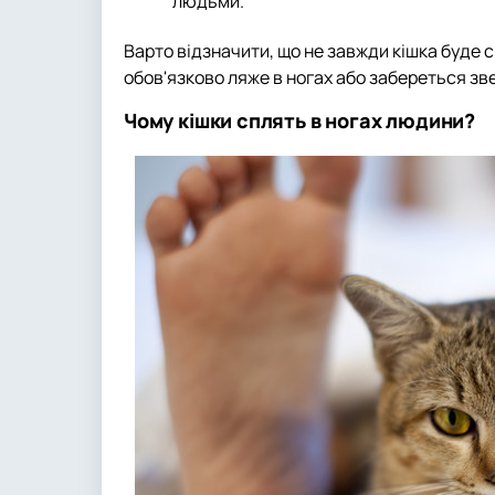
людьми.
Варто відзначити, що не завжди кішка буде сп
обов'язково ляже в ногах або забереться зв
Чому кішки сплять в ногах людини?