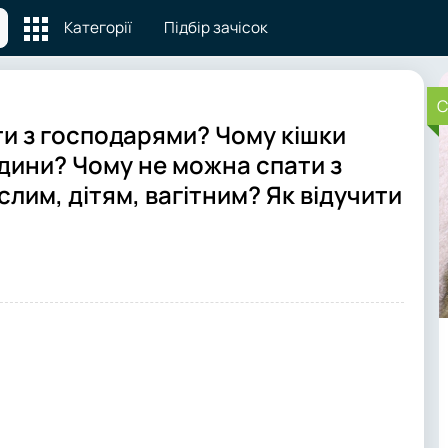
Категорії
Підбір зачісок
C
ти з господарями? Чому кішки
юдини? Чому не можна спати з
лим, дітям, вагітним? Як відучити