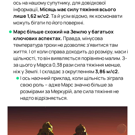
ось на нашому супутнику, для довідкової
інформації,
Місяць має силу тяжіння всього
лише 1,62 м/с2
. Та й усім відомо, як космонавти
можуть бігати по його поверхні.
Марс більше схожий на Землю у багатьох
ключових аспектах.
Правда, мінусова
температура трохи не дозволяє з'явитися там
життя. І от коли справа доходить до розміру, маси і
щільності, то він виявляється порівняно малим. З-
за цього у Марса 0,38 рази сила тяжіння менше,
ніж у Землі. І складає з округленням
3,86 м/с2.
І ось наочний приклад, коли щільність зіграла
свою роль – адже Марс значно більше за
розмірами за Меркурій, але сила тяжіння не
надто відрізняється.