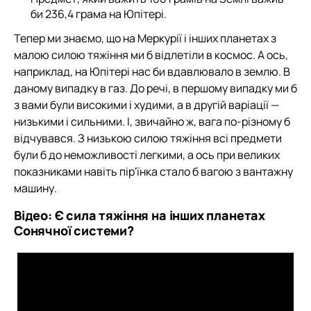
би 236,4 грама на Юпітері.
Тепер ми знаємо, що на Меркурії і інших планетах з
малою силою тяжіння ми б відлетіли в космос. А ось,
наприклад, на Юпітері нас би вдавлювало в землю. В
даному випадку в газ. До речі, в першому випадку ми б
з вами були високими і худими, а в другій варіації —
низькими і сильними. І, звичайно ж, вага по-різному б
відчувався. З низькою силою тяжіння всі предмети
були б до неможливості легкими, а ось при великих
показниками навіть пір'їнка стало б вагою з вантажну
машину.
Відео: Є сила тяжіння на інших планетах
Сонячної системи?