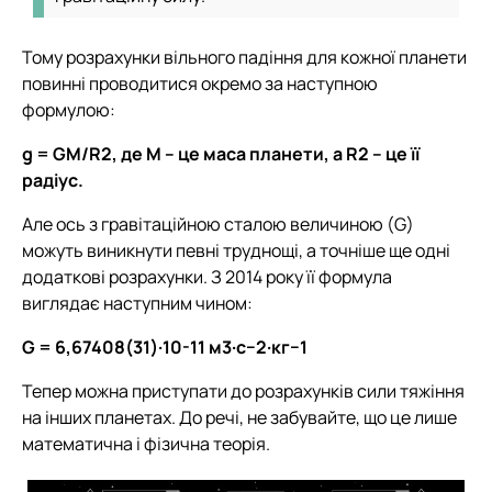
Тому розрахунки вільного падіння для кожної планети
повинні проводитися окремо за наступною
формулою:
g = GM/R2, де M – це маса планети, а R2 – це її
радіус.
Але ось з гравітаційною сталою величиною (G)
можуть виникнути певні труднощі, а точніше ще одні
додаткові розрахунки. З 2014 року її формула
виглядає наступним чином:
G = 6,67408(31)·10-11 м3·с−2·кг−1
Тепер можна приступати до розрахунків сили тяжіння
на інших планетах. До речі, не забувайте, що це лише
математична і фізична теорія.