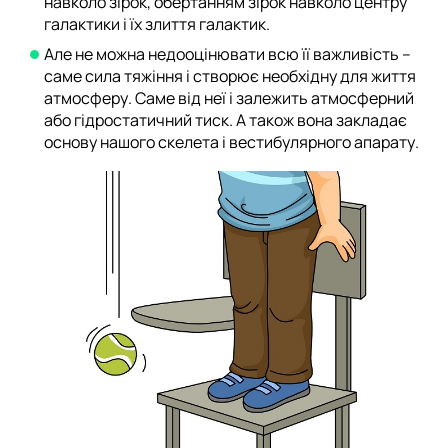
навколо зірок, обертанням зірок навколо центру
галактики і їх злиття галактик.
Але не можна недооцінювати всю її важливість –
саме сила тяжіння і створює необхідну для життя
атмосферу. Саме від неї і залежить атмосферний
або гідростатичний тиск. А також вона закладає
основу нашого скелета і вестибулярного апарату.