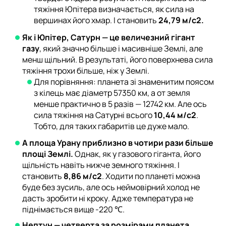
тяжіння Юпітера визначається, як сила на
вершинах його хмар. І становить
24,79 м/с2.
Як і Юпітер, Сатурн — це величезний гігант
газу
, який значно більше і масивніше Землі, але
менш щільний. В результаті, його поверхнева сила
тяжіння трохи більше, ніж у Землі.
Для порівняння: планета зі знаменитим поясом
з кілець має діаметр 57350 км, а от земля
менше практично в 5 разів — 12742 км. Але ось
сила тяжіння на Сатурні всього
10,44 м/с2
.
Тобто, для таких габаритів це дуже мало.
А площа Урану приблизно в чотири рази більше
площі Землі.
Однак, як у газового гіганта, його
щільність навіть нижче земного тяжіння. І
становить
8,86 м/с2
. Ходити по планеті можна
буде без зусиль, але ось неймовірний холод не
дасть зробити ні кроку. Адже температура не
піднімається вище -220 ℃.
Нептун — четверта за розмірами планета