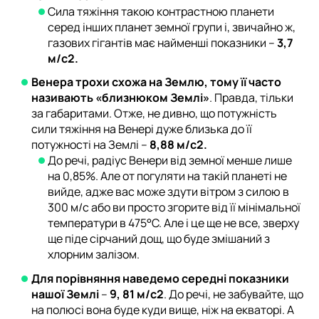
Сила тяжіння такою контрастною планети
серед інших планет земної групи і, звичайно ж,
газових гігантів має найменші показники –
3,7
м/с2.
Венера трохи схожа на Землю, тому її часто
називають «близнюком Землі»
. Правда, тільки
за габаритами. Отже, не дивно, що потужність
сили тяжіння на Венері дуже близька до її
потужності на Землі –
8,88 м/с2.
До речі, радіус Венери від земної менше лише
на 0,85%. Але от погуляти на такій планеті не
вийде, адже вас може здути вітром з силою в
300 м/с або ви просто згорите від її мінімальної
температури в 475°C. Але і це ще не все, зверху
ще піде сірчаний дощ, що буде змішаний з
хлорним залізом.
Для порівняння наведемо середні показники
нашої Землі
–
9, 81 м/с2
. До речі, не забувайте, що
на полюсі вона буде куди вище, ніж на екваторі. А