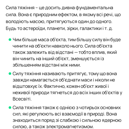
Сила тяжіння – це досить дивна фундаментальна
сила. Вона є природним ефектом, в якому всі речі, що
володіють масою, притягуються один до одного.
Будь то астероїди, планети, зірки, галактики і т. д.
Чим більше маса об'єкта, тим більшу силу він буде
чинити на об'єкти навколо нього. Сила об'єкта
також залежить від відстані — тобто вплив, який
він чинить на інший об'єкт, зменшується із
збільшенням відстані між ними.
Силу тяжіння називають притягує, тому що вона
завжди намагається об'єднати маси і ніколи не
відштовхує їх. Фактично, кожен об'єкт живої і
неживої природи тягнеться до всіх інших об'єктів у
Всесвіті.
Сила тяжіння також є однією з чотирьох основних
сил, які регулюють всі взаємодії в природі. Вона
знаходиться поряд зі слабкою і сильною ядерною
силою, а також электромагнетизмом.