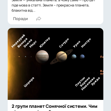
піде мова в статті. Земля – прекрасна планета,
блакитна від...
Поради
2 групи планет Сонячної системи. Чим