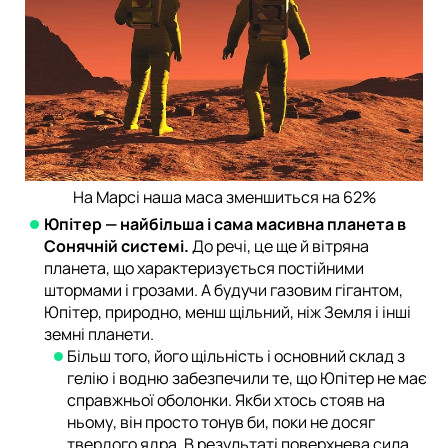
На Марсі наша маса зменшиться на 62%
Юпітер — найбільша і сама масивна планета в
Сонячній системі.
До речі, це ще й вітряна
планета, що характеризується постійними
штормами і грозами. А будучи газовим гігантом,
Юпітер, природно, менш щільний, ніж Земля і інші
земні планети.
Більш того, його щільність і основний склад з
гелію і водню забезпечили те, що Юпітер не має
справжньої оболонки. Якби хтось стояв на
ньому, він просто тонув би, поки не досяг
твердого ядра. В результаті поверхнева сила