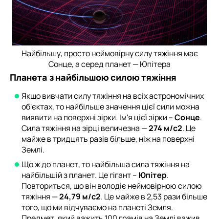
Найбільшу, просто неймовірну силу тяжіння має
Сонце, а серед планет — Юпітера
Планета з найбільшою силою тяжіння
Якщо вивчати силу тяжіння на всіх астрономічних
об'єктах, то найбільше значення цієї сили можна
виявити на поверхні зірки. Ім'я цієї зірки –
Сонце
.
Сила тяжіння на зірці величезна —
274 м/с2
. Це
майже в тридцять разів більше, ніж на поверхні
Землі.
Що ж до планет, то найбільша сила тяжіння на
найбільшій з планет. Це гігант –
Юпітер
.
Повториться, що він володіє неймовірною силою
тяжіння —
24,79 м/с2
. Це майже в 2,53 рази більше
того, що ми відчуваємо на планеті Земля.
Предмет, який важить 100 грамів на Землі важив