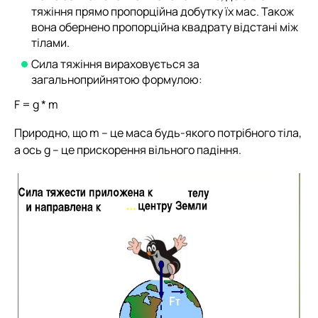
тяжіння прямо пропорційна добутку їх мас. Також
вона обернено пропорційна квадрату відстані між
тілами.
Сила тяжіння вираховується за
загальноприйнятою формулою:
F = g * m
Природно, що m – це маса будь-якого потрібного тіла,
а ось g – це прискорення вільного падіння.