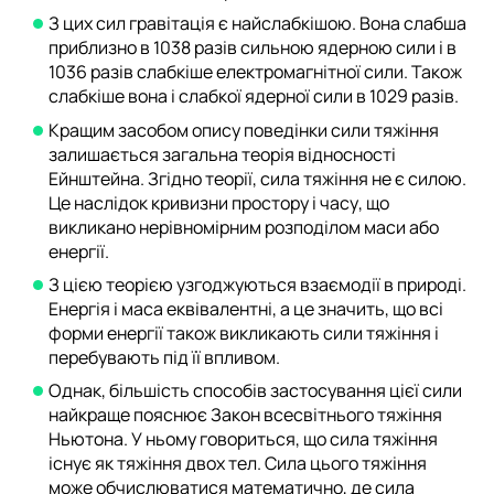
З цих сил гравітація є найслабкішою. Вона слабша
приблизно в 1038 разів сильною ядерною сили і в
1036 разів слабкіше електромагнітної сили. Також
слабкіше вона і слабкої ядерної сили в 1029 разів.
Кращим засобом опису поведінки сили тяжіння
залишається загальна теорія відносності
Ейнштейна. Згідно теорії, сила тяжіння не є силою.
Це наслідок кривизни простору і часу, що
викликано нерівномірним розподілом маси або
енергії.
З цією теорією узгоджуються взаємодії в природі.
Енергія і маса еквівалентні, а це значить, що всі
форми енергії також викликають сили тяжіння і
перебувають під її впливом.
Однак, більшість способів застосування цієї сили
найкраще пояснює Закон всесвітнього тяжіння
Ньютона. У ньому говориться, що сила тяжіння
існує як тяжіння двох тел. Сила цього тяжіння
може обчислюватися математично, де сила