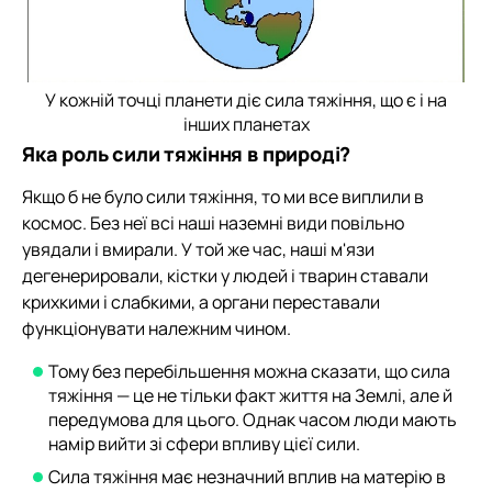
У кожній точці планети діє сила тяжіння, що є і на
інших планетах
Яка роль сили тяжіння в природі?
Якщо б не було сили тяжіння, то ми все виплили в
космос. Без неї всі наші наземні види повільно
увядали і вмирали. У той же час, наші м'язи
дегенерировали, кістки у людей і тварин ставали
крихкими і слабкими, а органи переставали
функціонувати належним чином.
Тому без перебільшення можна сказати, що сила
тяжіння — це не тільки факт життя на Землі, але й
передумова для цього. Однак часом люди мають
намір вийти зі сфери впливу цієї сили.
Сила тяжіння має незначний вплив на матерію в