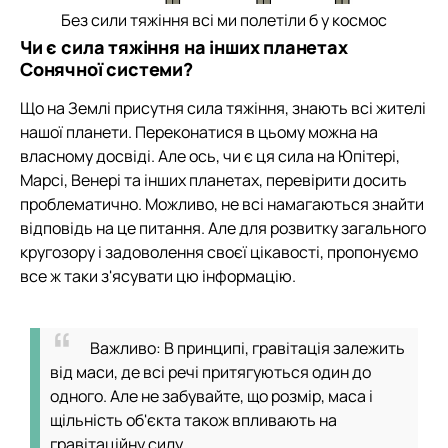
Без сили тяжіння всі ми полетіли б у космос
Чи є сила тяжіння на інших планетах
Сонячної системи?
Що на Землі присутня сила тяжіння, знають всі жителі
нашої планети. Переконатися в цьому можна на
власному досвіді. Але ось, чи є ця сила на Юпітері,
Марсі, Венері та інших планетах, перевірити досить
проблематично. Можливо, не всі намагаються знайти
відповідь на це питання. Але для розвитку загального
кругозору і задоволення своєї цікавості, пропонуємо
все ж таки з'ясувати цю інформацію.
Важливо: В принципі, гравітація залежить
від маси, де всі речі притягуються один до
одного. Але не забувайте, що розмір, маса і
щільність об'єкта також впливають на
гравітаційну силу.