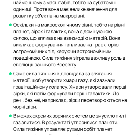
найменшому з масштабів, тобто на субатомні
одиниці. Проте вона має велике значення для
розвитку об'єктів на макрорівні.
Оскільки на макроскопічному рівні, тобто на рівні
планет, зірок і галактик, вона є домінуючою
силою, що впливає на взаємодію матерій. Вона
викликає формування і впливає на траєкторію
астрономічних тіл, керуючи астрономічним
поведінкою. Сила тяжіння зіграла важливу роль в
еволюції раннього Всесвіту.
Саме сила тяжіння відповідала за злягання
матерії, щоб утворити хмари газу, які зазнали
гравітаційному колапсу. Хмари утворювали перші
зірки, які потім формували перші галактики. До
речі, без неї, наприклад, зірки перетворюються на
чорні діри.
В межах окремих зоряних систем це змусило пил і
газ злитися. В результаті утворилися планети.
Сила тяжіння управляє рухами орбіт планет