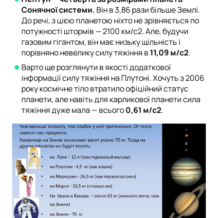
Сонячної системи.
Він в 3,86 рази більше Землі.
До речі, з цією планетою ніхто не зрівняється по
потужності штормів — 2100 км/с2. Але, будучи
газовим гігантом, він має низьку щільність і
порівняно невелику силу тяжіння в
11,09
м/с2
.
Варто ще розглянути в якості додаткової
інформації силу тяжіння на Плутоні. Хочуть з 2006
року космічне тіло втратило офіційний статус
планети, але навіть для карликової планети сила
тяжіння дуже мала — всього
0,61 м/с2
.