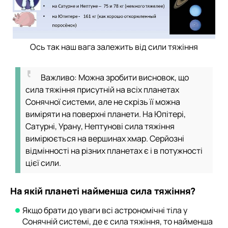
Ось так наш вага залежить від сили тяжіння
Важливо: Можна зробити висновок, що
сила тяжіння присутній на всіх планетах
Сонячної системи, але не скрізь її можна
виміряти на поверхні планети. На Юпітері,
Сатурні, Урану, Нептунові сила тяжіння
вимірюється на вершинах хмар. Серйозні
відмінності на різних планетах є і в потужності
цієї сили.
На якій планеті найменша сила тяжіння?
Якщо брати до уваги всі астрономічні тіла у
Сонячній системі, де є сила тяжіння, то найменша