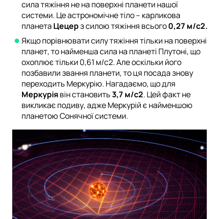
сила тяжіння не на поверхні планети нашої
системи. Це астрономічне тіло – карликова
планета
Цецер
з силою тяжіння всього
0,27 м/с2.
Якщо порівнювати силу тяжіння тільки на поверхні
планет, то найменша сила на планеті Плутоні, що
охоплює тільки 0,61 м/с2. Але оскільки його
позбавили звання планети, то ця посада знову
переходить Меркурію. Нагадаємо, що для
Меркурія
він становить
3,7 м/с2
. Цей факт не
викликає подиву, адже Меркурій є найменшою
планетою Сонячної системи.