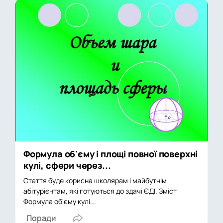
Формула об'єму і площі повної поверхні
кулі, сфери через...
Стаття буде корисна школярам і майбутнім
абітурієнтам, які готуються до здачі ЄДІ. Зміст
Формула об'єму кулі...
Поради