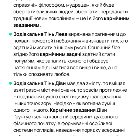
справжнім філософом, мудрецем, який буде
оберігати близьких людей, зберігати і передавати
традиції новим поколінням — це і є його
кармічним
завданням.
Зодіакальна Тінь Лева
виражена прагненням до
похвал, почестей і небажанням визнавати тих, хто
здатний мислити в іншому руслі. Сонячний Лев
згідно його
кармічним задачі
здатний стати
полум'ям, яке запалить кожного і обдарує
натхненням підніматися все вище і вище, а не
тільки споживати любов.
Зодіакальна Тінь Діви
має два змісту: то вміщає
взяті разом містичні омани, то зовсім протилежне
– поєднання сухого скептицизму і заперечення
інших точок зору. Нерідко – як вогняна суміш
одного і іншого.
Кармічне завдання
Діви
ґрунтується на «золотій середині» духовного і
фізичного початку, в формуванні особливої
системи поглядів, наведення порядку всередині