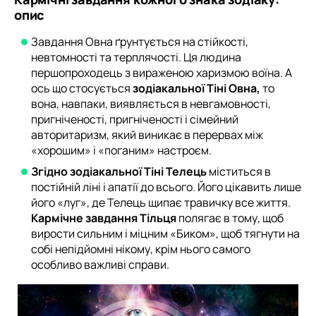
опис
Завдання Овна ґрунтується на стійкості,
невтомності та терплячості. Ця людина
першопроходець з вираженою харизмою воїна. А
ось що стосується
зодіакальної Тіні Овна,
то
вона, навпаки, виявляється в невгамовності,
пригніченості, пригніченості і сімейний
авторитаризм, який виникає в перервах між
«хорошим» і «поганим» настроєм.
Згідно зодіакальної Тіні Телець
міститься в
постійній ліні і апатії до всього. Його цікавить лише
його «луг», де Телець щипає травичку все життя.
Кармічне завдання Тільця
полягає в тому, щоб
вирости сильним і міцним «Биком», щоб тягнути на
собі непідйомні нікому, крім нього самого
особливо важливі справи.