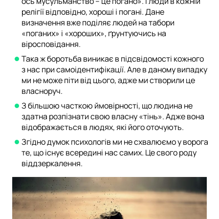
ось мусульманство – це погано». І люди в кожній
релігії відповідно, хороші і погані. Дане
визначення вже поділяє людей на табори
«поганих» і «хороших», ґрунтуючись на
віросповідання.
Така ж боротьба виникає в підсвідомості кожного
з нас при самоідентифікації. Але в даному випадку
ми не може піти від цього, адже ми створили це
власноруч.
З більшою часткою ймовірності, що людина не
здатна розпізнати свою власну «тінь». Адже вона
відображається в людях, які його оточують.
Згідно думок психологів ми не схвалюємо у ворога
те, що існує всередині нас самих. Це свого роду
віддзеркалення.