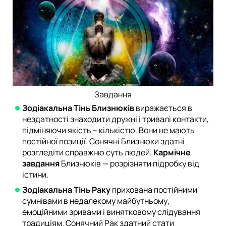
Завдання
Зодіакальна Тінь Близнюків
виражається в
нездатності знаходити дружні і тривалі контакти,
підміняючи якість – кількістю. Вони не мають
постійної позиції. Сонячні Близнюки здатні
розгледіти справжню суть людей.
Кармічне
завдання
Близнюків — розрізняти підробку від
істини.
Зодіакальна Тінь Раку
прихована постійними
сумнівами в недалекому майбутньому,
емоційними зривами і винятковому слідування
традиціям. Сонячний Рак здатний стати