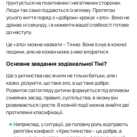
ґрунтується на позитивних і негативних сторонах.
Люди так само піддаються їх впливу. Протягом
усього життя поряд з «добром» крокує «зло». Воно не
дрімає ні секунду, і в моменти вашої слабкості готове
до наступу.
Це «зло» можна назвати – Тінню. Вона існує в кожної
людини, але не кожен може з нею впоратися.
Основне завдання зодіакальної Тіні?
Ще з дитинства нас вчили не тільки батьки, але і
казки, розуміти, що таке зло, а що таке добро.
Розвиток світогляду дитини формується під впливом
сімейних засад, правил, суспільства, в якому він
розвивається і росте. В кожній події можна знайти дві
протилежні класифікації.
Наприклад, у ситуації, де головну роль відіграють
релігійні конфесії: «Християнство – це добре, а