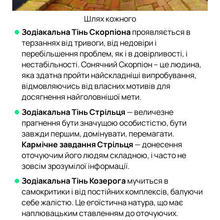
Шлях кожного
Зодіакальна Тінь Скорпіона
проявляється в
терзаннях від тривоги, від недовіри і
перебільшення проблем, як і в довірливості, і
нестабільності. Сонячний Скорпіон – це людина,
яка здатна пройти найскладніші випробування,
відмовляючись від власних мотивів для
досягнення найголовнішої мети.
Зодіакальна Тінь Стрільця
— величезне
прагнення бути значущою особистістю, бути
завжди першим, домінувати, перемагати.
Кармічне завдання Стрільця
— донесення
оточуючим його людям складною, і часто не
зовсім зрозумілої інформації.
Зодіакальна Тінь Козерога
мучиться в
самокритики і від постійних комплексів, балуючи
себе жалістю. Це егоїстична натура, що має
наплювацьким ставленням до оточуючих.