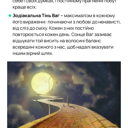
себе і своїх думках, і постійному прагненні побут
краще всіх.
Зодіакальна Тінь Ваг –
максималізм в кожному
його вираженні: починаючи з любові до ненависті,
від сліз до сміху. Кожен з них постійно
повторюється кожен день. Сонце Ваг зазиває
відшукати той висить на волосині баланс
всередині кожного з нас, щоб надалі вказувати
іншим вірний шлях.