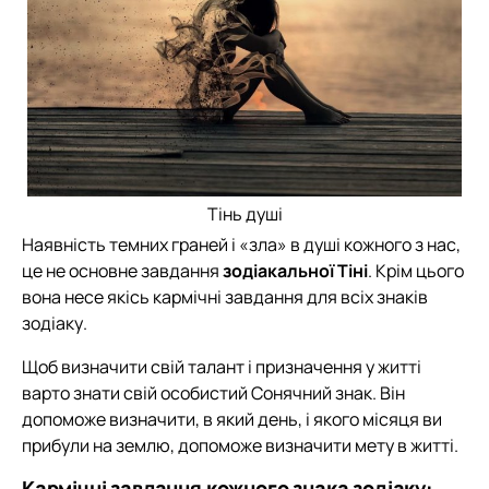
Тінь душі
Наявність темних граней і «зла» в душі кожного з нас,
це не основне завдання
зодіакальної Тіні
. Крім цього
вона несе якісь кармічні завдання для всіх знаків
зодіаку.
Щоб визначити свій талант і призначення у житті
варто знати свій особистий Сонячний знак. Він
допоможе визначити, в який день, і якого місяця ви
прибули на землю, допоможе визначити мету в житті.
Кармічні завдання кожного знака зодіаку: