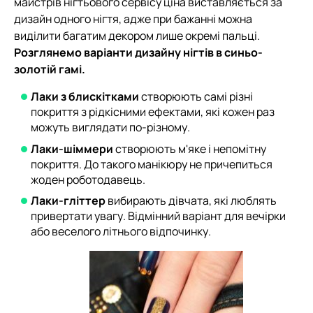
майстрів нігтьового сервісу ціна виставляється за
дизайн одного нігтя, адже при бажанні можна
виділити багатим декором лише окремі пальці.
Розглянемо варіанти дизайну нігтів в синьо-
золотій гамі.
Лаки з блискітками
створюють самі різні
покриття з рідкісними ефектами, які кожен раз
можуть виглядати по-різному.
Лаки-шіммери
створюють м'яке і непомітну
покриття. До такого манікюру не причепиться
жоден роботодавець.
Лаки-гліттер
вибирають дівчата, які люблять
привертати увагу. Відмінний варіант для вечірки
або веселого літнього відпочинку.