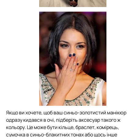
Якщо ви хочете, щоб ваш синьо-золотистий манікюр
одразу кидався в очі, підберіть аксесуар такого ж
кольору. Це може бути кільце, браслет, комірець,
сумочка в синьо-блакитних тонах або щось інше