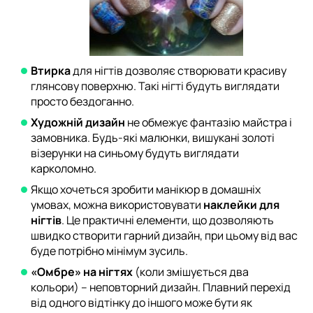
Втирка
для нігтів дозволяє створювати красиву
глянсову поверхню. Такі нігті будуть виглядати
просто бездоганно.
Художній дизайн
не обмежує фантазію майстра і
замовника. Будь-які малюнки, вишукані золоті
візерунки на синьому будуть виглядати
карколомно.
Якщо хочеться зробити манікюр в домашніх
умовах, можна використовувати
наклейки для
нігтів
. Це практичні елементи, що дозволяють
швидко створити гарний дизайн, при цьому від вас
буде потрібно мінімум зусиль.
«Омбре» на нігтях
(коли змішується два
кольори) – неповторний дизайн. Плавний перехід
від одного відтінку до іншого може бути як