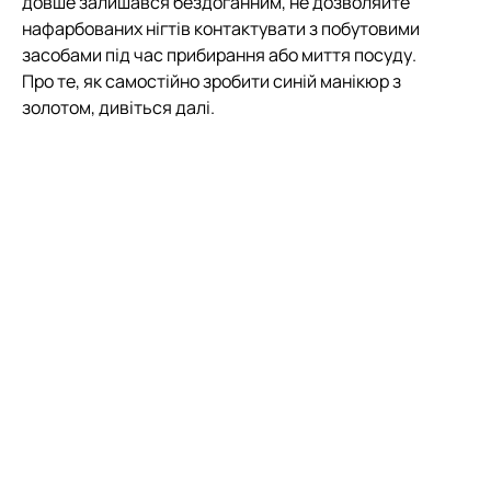
довше залишався бездоганним, не дозволяйте
нафарбованих нігтів контактувати з побутовими
засобами під час прибирання або миття посуду.
Про те, як самостійно зробити синій манікюр з
золотом, дивіться далі.