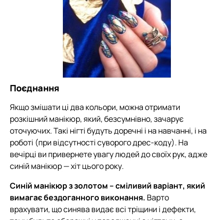
Поєднання
Якщо змішати ці два кольори, можна отримати
розкішний манікюр, який, безсумнівно, зачарує
оточуючих. Такі нігті будуть доречні і на навчанні, і на
роботі (при відсутності суворого дрес-коду). На
вечірці ви привернете увагу людей до своїх рук, адже
синій манікюр — хіт цього року.
Синій манікюр з золотом – сміливий варіант, який
вимагає бездоганного виконання.
Варто
врахувати, що синява видає всі тріщини і дефекти,