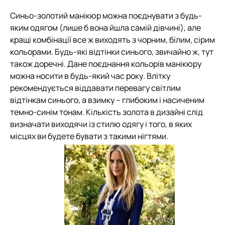
Синьо-золотий манікюр можна поєднувати з будь-
яким одягом (лише б вона йшла самій дівчині), але
кращі комбінації все ж виходять з чорним, білим, сірим
кольорами. Будь-які відтінки синього, звичайно ж, тут
також доречні. Дане поєднання кольорів манікюру
можна носити в будь-який час року. Влітку
рекомендується віддавати перевагу світлим
відтінкам синього, а взимку – глибоким і насиченим
темно-синім тонам. Кількість золота в дизайні слід
визначати виходячи із стилю одягу і того, в яких
місцях ви будете бувати з такими нігтями.