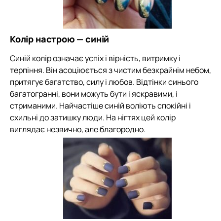
Колір настрою — синій
Синій колір означає успіх і вірність, витримку і
терпіння. Він асоціюється з чистим безкрайнім небом,
притягує багатство, силу і любов. Відтінки синього
багатогранні, вони можуть бути і яскравими, і
стриманими. Найчастіше синій воліють спокійні і
схильні до затишку люди. На нігтях цей колір
виглядає незвично, але благородно.