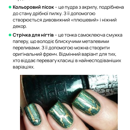
Кольоровий пісок
– це пудра з акрилу, подрібнена
до стану дрібної пилку. З її допомогою
створюється дивовижний «плюшевий» і ніжний
декор.
Стрічка для нігтів
– це тонка самоклеюча смужка
паперу, що володіє блискучими металевими
переливами. З її допомогою можна створити
оригінальний френч. Відмінний варіант для тих,
хто віддає перевагу класиці в найнесподіваніших
варіаціях.