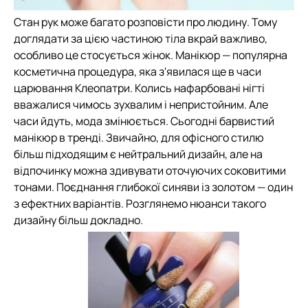
Стан рук може багато розповісти про людину. Тому
доглядати за цією частиною тіла вкрай важливо,
особливо це стосується жінок. Манікюр — популярна
косметична процедура, яка з'явилася ще в часи
царювання Клеопатри. Колись нафарбовані нігті
вважалися чимось зухвалим і непристойним. Але
часи йдуть, мода змінюється. Сьогодні барвистий
манікюр в тренді. Звичайно, для офісного стилю
більш підходящим є нейтральний дизайн, але на
відпочинку можна здивувати оточуючих соковитими
тонами. Поєднання глибокої синяви із золотом — один
з ефектних варіантів. Розглянемо нюанси такого
дизайну більш докладно.