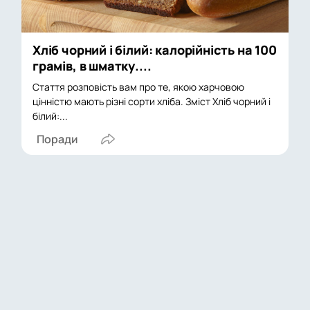
Хліб чорний і білий: калорійність на 100
грамів, в шматку....
Стаття розповість вам про те, якою харчовою
цінністю мають різні сорти хліба. Зміст Хліб чорний і
білий:...
Поради