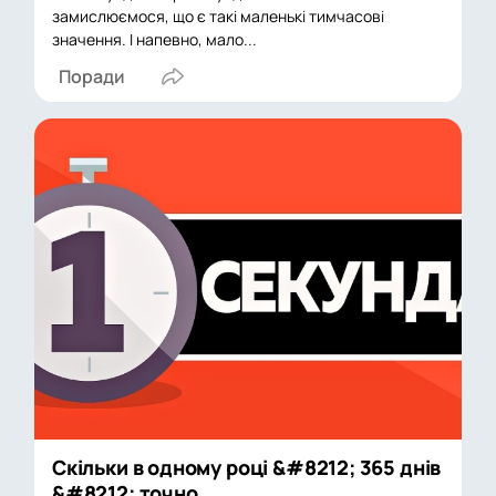
замислюємося, що є такі маленькі тимчасові
значення. І напевно, мало...
Поради
Скільки в одному році &#8212; 365 днів
&#8212; точно...