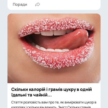
Поради
Скільки калорій і грамів цукру в одній
їдальні та чайній...
Стаття розповість вам про те, як вимірювати цукор в
калоріях і скільки він важить. Зміст Скільки грамів...