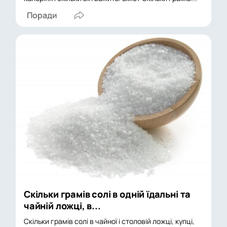
Поради
Скільки грамів солі в одній їдальні та
чайній ложці, в...
Скільки грамів солі в чайної і столовій ложці, купці,