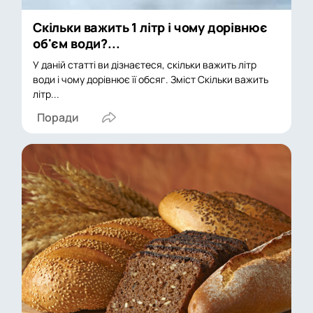
Скільки важить 1 літр і чому дорівнює
об'єм води?...
У даній статті ви дізнаєтеся, скільки важить літр
води і чому дорівнює її обсяг. Зміст Скільки важить
літр...
Поради