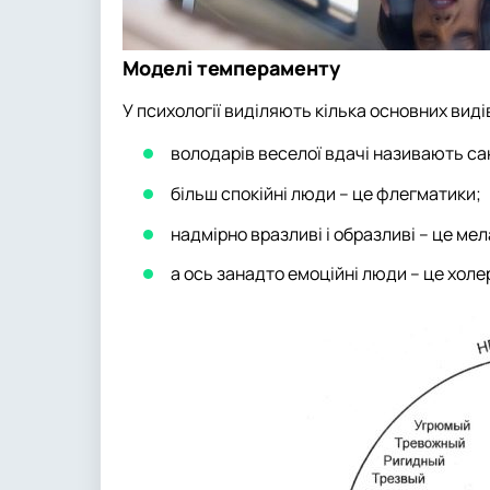
Моделі темпераменту
У психології виділяють кілька основних вид
володарів веселої вдачі називають са
більш спокійні люди – це флегматики;
надмірно вразливі і образливі – це мел
а ось занадто емоційні люди – це холе