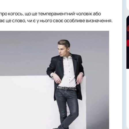
 про когось, що це темпераментний чоловік або
є це слово, чи є у нього своє особливе визначення.