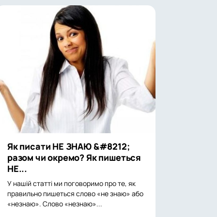
Як писати НЕ ЗНАЮ &#8212;
разом чи окремо? Як пишеться
НЕ...
У нашій статті ми поговоримо про те, як
правильно пишеться слово «не знаю» або
«незнаю». Слово «незнаю»...