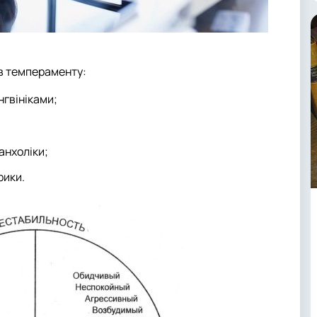
ів темпераменту:
нгвініками;
анхоліки;
рики.