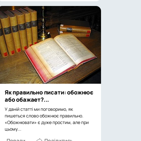
Як правильно писати: обожнює
або обажает?...
У даній статті ми поговоримо, як
пишеться слово обожнює правильно.
«Обожнювати» є дуже простим, але при
цьому...
Поради