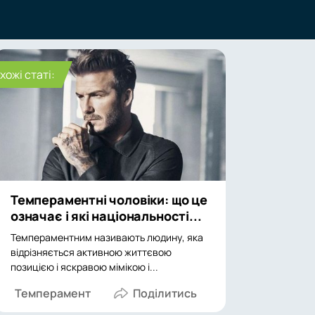
хожі статі:
Темпераментні чоловіки: що це
означає і які національності...
Темпераментним називають людину, яка
відрізняється активною життєвою
позицією і яскравою мімікою і...
Темперамент