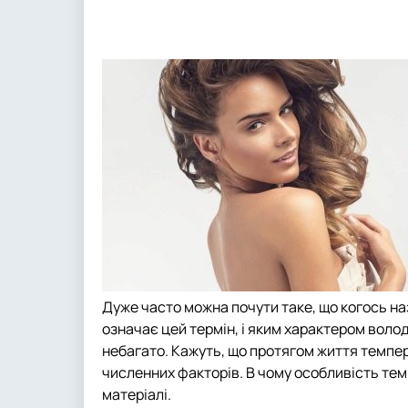
Дуже часто можна почути таке, що когось 
означає цей термін, і яким характером вол
небагато. Кажуть, що протягом життя темпе
численних факторів. В чому особливість те
матеріалі.