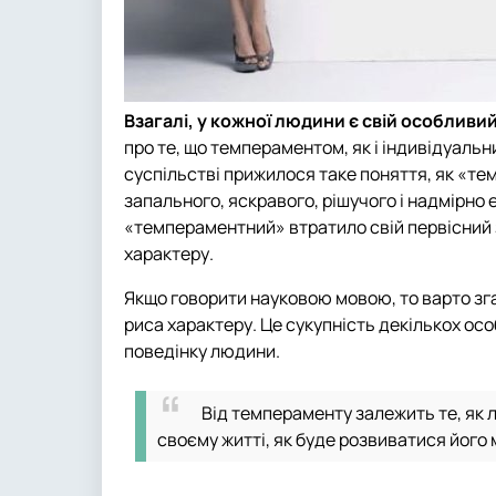
Взагалі, у кожної людини є свій особлив
про те, що темпераментом, як і індивідуаль
суспільстві прижилося таке поняття, як «т
запального, яскравого, рішучого і надмірно
«темпераментний» втратило свій первісний 
характеру.
Якщо говорити науковою мовою, то варто зга
риса характеру. Це сукупність декількох ос
поведінку людини.
Від темпераменту залежить те, як л
своєму житті, як буде розвиватися його 