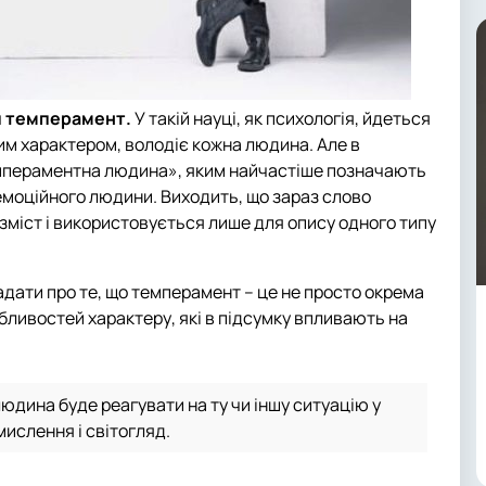
ий темперамент.
У такій науці, як психологія, йдеться
ним характером, володіє кожна людина. Але в
емпераментна людина», яким найчастіше позначають
 емоційного людини. Виходить, що зараз слово
зміст і використовується лише для опису одного типу
дати про те, що темперамент – це не просто окрема
обливостей характеру, які в підсумку впливають на
юдина буде реагувати на ту чи іншу ситуацію у
мислення і світогляд.