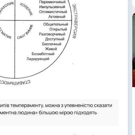
ипів темпераменту, можна з упевненістю сказати
раментна людина» більшою мірою підходять