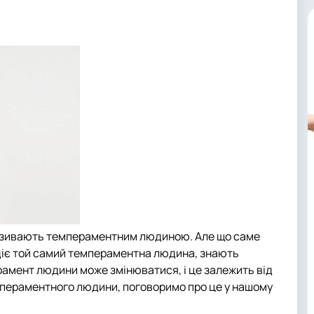
називають темпераментним людиною. Але що саме
одіє той самий темпераментна людина, знають
рамент людини може змінюватися, і це залежить від
мпераментного людини, поговоримо про це у нашому