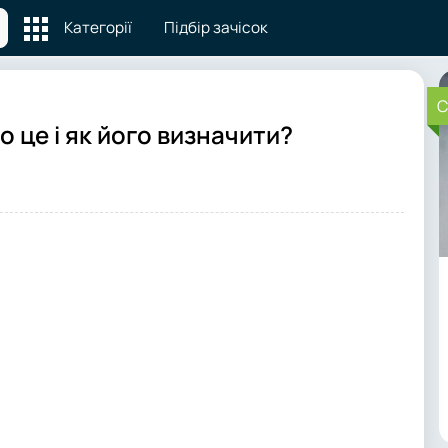
Категорії
Підбір зачісок
C
 це і як його визначити?