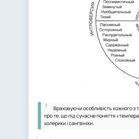
Враховуючи особливість кожного з т
про те, що під сучасне поняття «темпе
холерики і сангвініки.