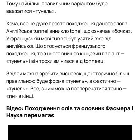
Тому найбільш правильним варіантом буде
вважатися «тунель».
Хоча, все не дуже просто походження даного слова.
Англійське tunnel виникло tonel, що означає «бочка».
У французькій мові tunnel був узятий вже від
англійської. Що стосується французького
походження, то з нього вийшов кінцевий варіант —
«тунель» і він трохи змінився від tonneau.
Звідси можна зробити висновок, що історично більш
правильною буде форма «тунель», а фактично —
«тунель». Все, з чим можна посперечатися точно —
«пн» в кінці.
Відео: Походження слів та словник Фасмера |
Наука перемагає