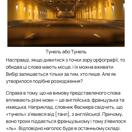
Тунель або Тунель
Насправді, якщо дивитися з точки зору орфографії, то
обидва ці слова мають місце, і їх можна вживати.
Вибір залишається тільки за тим, хто пише. Але як
утворилося подібне розходження?
Справа в тому, що на вимову представленого слова
впливають різні мови — це англійська, французька та
німецька. Наприклад, словник Фасмера свідчить, що
«тунель» з'явився від [танл], з англійської. Причому,
воно трохи піддається французькому і тому з'явилося
«ль». Відповідно наголос буде в останньому складі.