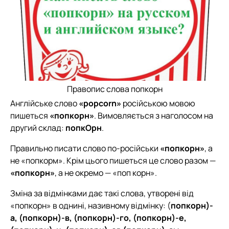
Правопис слова попкорн
Англійське слово
«popcorn»
російською мовою
пишеться
«попкорн»
. Вимовляється з наголосом на
другий склад:
попкОрн
.
Правильно писати слово по-російськи
«попкорн»
, а
не «попкорм». Крім цього пишеться це слово разом —
«попкорн»
, а не окремо — «поп корн».
Зміна за відмінками дає такі слова, утворені від
«попкорн» в однині, називному відмінку: (
попкорн)-
а, (попкорн)-в, (попкорн)-го, (попкорн)-е,