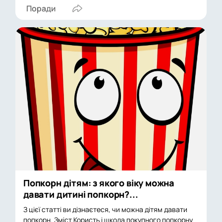
Поради
Попкорн дітям: з якого віку можна
давати дитині попкорн?...
З цієї статті ви дізнаєтеся, чи можна дітям давати
попкорн. Зміст Користь і шкода покупного попкорну