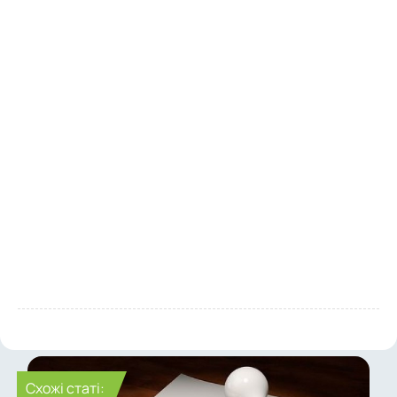
Cхожі статі: