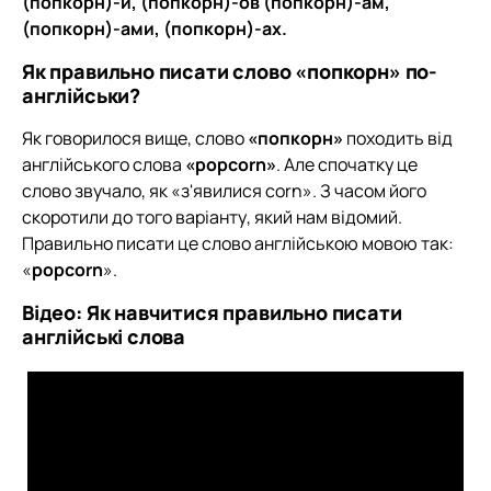
(попкорн)-и, (попкорн)-ов (попкорн)-ам,
(попкорн)-ами, (попкорн)-ах.
Як правильно писати слово «попкорн» по-
англійськи?
Як говорилося вище, слово
«попкорн»
походить від
англійського слова
«popcorn»
. Але спочатку це
слово звучало, як «з'явилися corn». З часом його
скоротили до того варіанту, який нам відомий.
Правильно писати це слово англійською мовою так:
«
popcorn
».
Відео: Як навчитися правильно писати
англійські слова