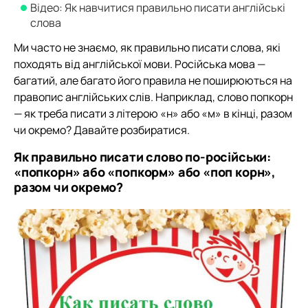
Відео: Як навчитися правильно писати англійські
слова
Ми часто не знаємо, як правильно писати слова, які
походять від англійської мови. Російська мова —
багатий, але багато його правила не поширюються на
правопис англійських слів. Наприклад, слово попкорн
— як треба писати з літерою «н» або «м» в кінці, разом
чи окремо? Давайте розбиратися.
Як правильно писати слово по-російськи:
«попкорн» або «попкорм» або «поп корн»,
разом чи окремо?