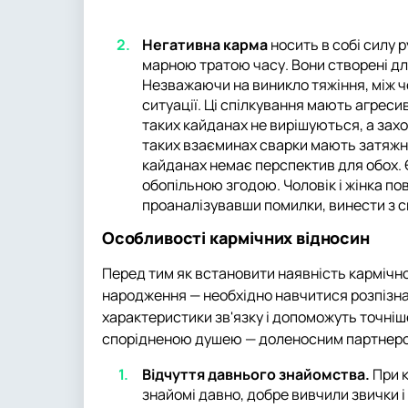
Негативна карма
носить в собі силу 
марною тратою часу. Вони створені дл
Незважаючи на виникло тяжіння, між ч
ситуації. Ці спілкування мають агресив
таких кайданах не вирішуються, а заход
таких взаєминах сварки мають затяжни
кайданах немає перспектив для обох. 
обопільною згодою. Чоловік і жінка по
проаналізувавши помилки, винести з с
Особливості кармічних відносин
Перед тим як встановити наявність кармічн
народження — необхідно навчитися розпізнав
характеристики зв'язку і допоможуть точніш
спорідненою душею — доленосним партнер
Відчуття давнього знайомства.
При 
знайомі давно, добре вивчили звички і