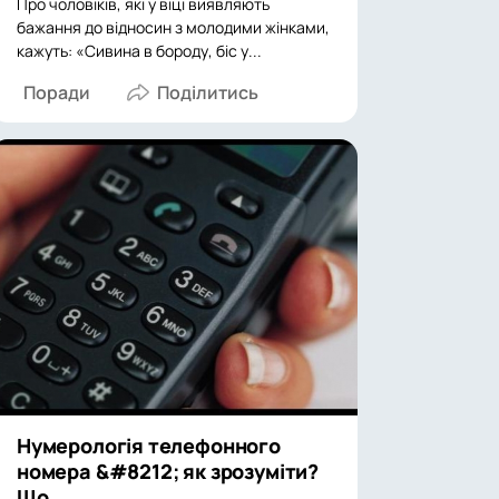
Про чоловіків, які у віці виявляють
бажання до відносин з молодими жінками,
кажуть: «Сивина в бороду, біс у...
Поради
Нумерологія телефонного
номера &#8212; як зрозуміти?
Що...