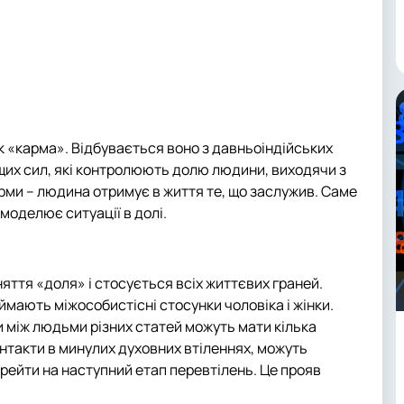
к «карма». Відбувається воно з давньоіндійських
щих сил, які контролюють долю людини, виходячи з
арми – людина отримує в життя те, що заслужив. Саме
і моделює ситуації в долі.
яття «доля» і стосується всіх життєвих граней.
ймають міжособистісні стосунки чоловіка і жінки.
 між людьми різних статей можуть мати кілька
онтакти в минулих духовних втіленнях, можуть
ерейти на наступний етап перевтілень. Це прояв