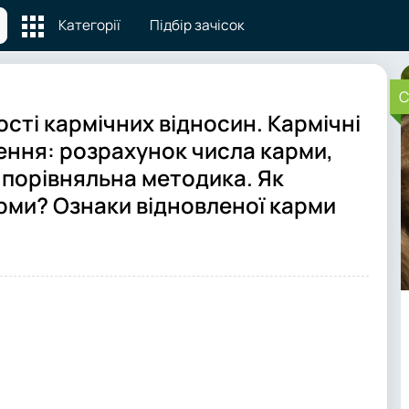
Категорії
Підбір зачісок
C
сті кармічних відносин. Кармічні
ення: розрахунок числа карми,
 порівняльна методика. Як
рми? Ознаки відновленої карми