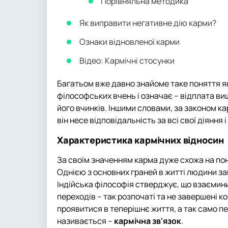
Порівняльна методика
Як виправити негативне дію карми?
Ознаки відновленої карми
Відео: Кармічні стосунки
Багатьом вже давно знайоме таке поняття я
філософських вчень і означає – відплата ви
його вчинків. Іншими словами, за законом к
він несе відповідальність за всі свої діяння 
Характеристика кармічних відносин
За своїм значенням карма дуже схожа на пон
Однією з основних граней в житті людини за
Індійська філософія стверджує, що взаємини
переходів – так розпочаті та не завершені к
проявитися в теперішнє життя, а так само п
називається –
кармічна зв'язок
.