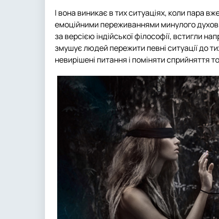
І вона виникає в тих ситуаціях, коли пара в
емоційними переживаннями минулого духовної
за версією індійської філософії, встигли н
змушує людей пережити певні ситуації до ти
невирішені питання і поміняти сприйняття то