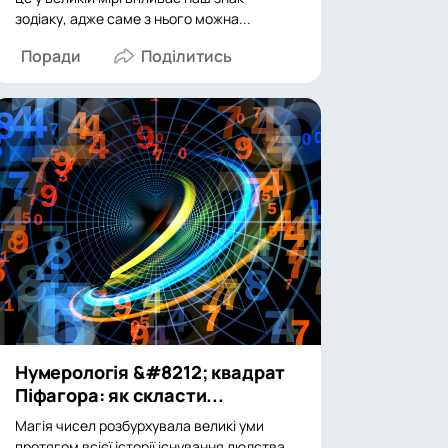
зодіаку, адже саме з нього можна...
Поради
Нумерологія &#8212; квадрат
Піфагора: як скласти...
Магія чисел розбурхувала великі уми
протягом всієї історії існування людства.