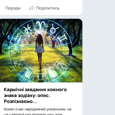
Поради
Кармічні завдання кожного
знака зодіаку: опис.
Розпізнаємо...
Кожен з нас народжений унікальним, на
це у великій мірі впливає наш знак