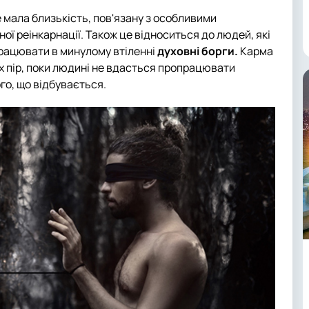
же мала близькість, пов'язану з особливими
 реінкарнації. Також це відноситься до людей, які
апрацювати в минулому втіленні
духовні борги.
Карма
х пір, поки людині не вдасться пропрацювати
го, що відбувається.