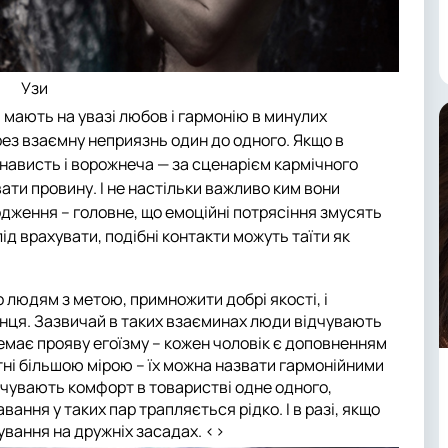
Узи
 мають на увазі любов і гармонію в минулих
ерез взаємну неприязнь один до одного. Якщо в
нависть і ворожнеча — за сценарієм кармічного
ати провину. І не настільки важливо ким вони
ження – головне, що емоційні потрясіння змусять
ід врахувати, подібні контакти можуть таїти як
о людям з метою, примножити добрі якості, і
анця. Зазвичай в таких взаєминах люди відчувають
Немає прояву егоїзму – кожен чоловік є доповненням
ктні більшою мірою – їх можна назвати гармонійними
дчувають комфорт в товаристві одне одного,
ння у таких пар трапляється рідко. І в разі, якщо
ування на дружніх засадах. <>