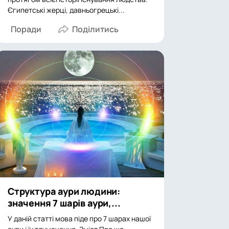
Єгипетські жерці, давньогрецькі...
Поради
Структура аури людини:
значення 7 шарів аури,...
У даній статті мова піде про 7 шарах нашої