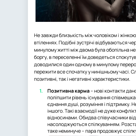
Не завжди близькість між чоловіком і жінкою
втіленнях. Подібні зустрічі відбуваються ч
минулому житті між двома була обопільна не
боргу, в переселенні їм доведеться спокутув
доводилися один одному в минулому перерод
пережити все спочатку у нинішньому часі. Сл
позитивні, так і негативні характеристики.
Позитивна карма
– нові контакти дан
поліпшити рівень існування співмешк
єднання душі, розуміння і підтримку. 
іншого. Такі взаємодії не дуже конфлі
відносинами. Обидва співучасники ві
насолоджуються спілкуванням. Розстава
таке неминуче – пара продовжує спілк