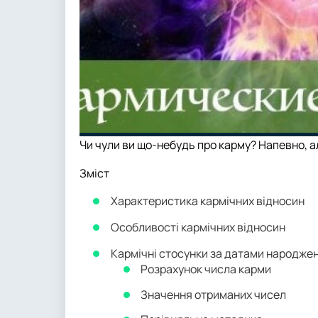
Чи чули ви що-небудь про карму? Напевно, а
Зміст
Характеристика кармічних відносин
Особливості кармічних відносин
Кармічні стосунки за датами народже
Розрахунок числа карми
Значення отриманих чисел