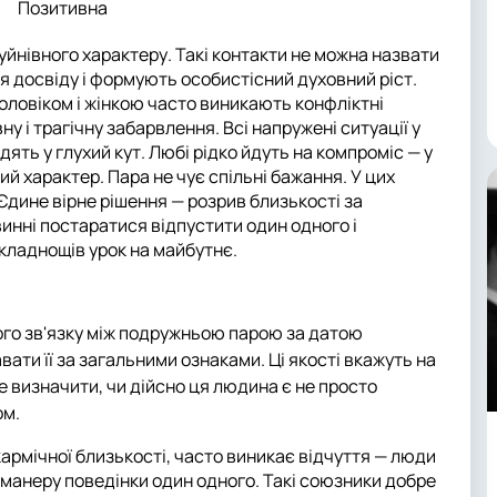
Позитивна
руйнівного характеру. Такі контакти не можна назвати
я досвіду і формують особистісний духовний ріст.
оловіком і жінкою часто виникають конфліктні
ну і трагічну забарвлення. Всі напружені ситуації у
ять у глухий кут. Любі рідко йдуть на компроміс — у
й характер. Пара не чує спільні бажання. У цих
Єдине вірне рішення — розрив близькості за
винні постаратися відпустити один одного і
кладнощів урок на майбутнє.
ого зв'язку між подружньою парою за датою
ати її за загальними ознаками. Ці якості вкажуть на
е визначити, чи дійсно ця людина є не просто
ом.
кармічної близькості, часто виникає відчуття — люди
 манеру поведінки один одного. Такі союзники добре