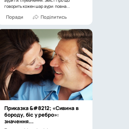
аури і їх тлумачення. Зміст Про що
говорить кожен шар аури: повна...
Поради
Приказка &#8212; «Сивина в
бороду, біс у ребро»:
значення...