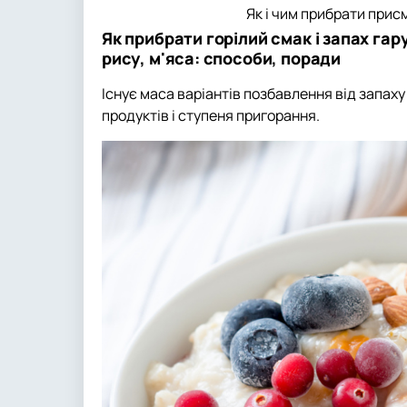
Як і чим прибрати присм
Як прибрати горілий смак і запах гару
рису, м'яса: способи, поради
Існує маса варіантів позбавлення від запаху 
продуктів і ступеня пригорання.