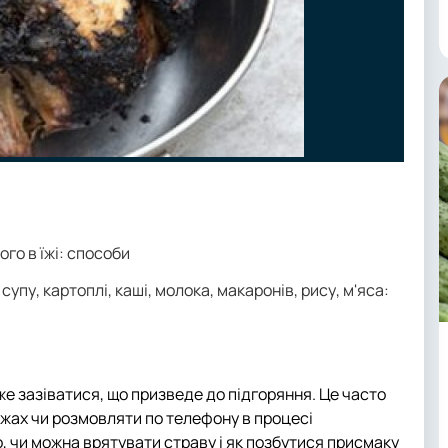
ого в їжі: способи
 супу, картоплі, каші, молока, макаронів, рису, м'яса:
же зазіватися, що призведе до підгоряння. Це часто
жах чи розмовляти по телефону в процесі
мо, чи можна врятувати страву і як позбутися присмаку