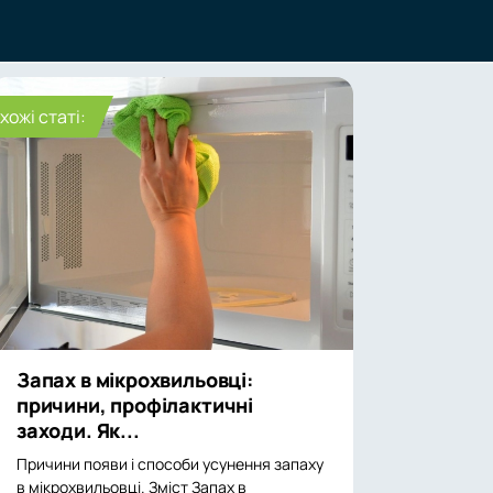
хожі статі:
Запах в мікрохвильовці:
причини, профілактичні
заходи. Як...
Причини появи і способи усунення запаху
в мікрохвильовці. Зміст Запах в