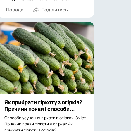
Поради
Як прибрати гіркоту з огірків?
Причини появи і способи...
Способи усунення гіркоти в огірках. Зміст
Причини появи гіркоти в огірках Як
прибрати гіркоту з огірків?...