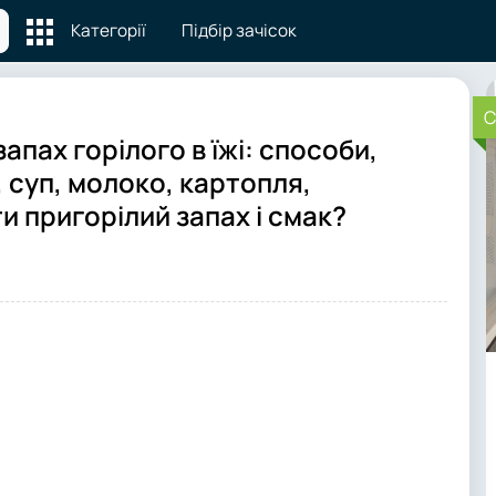
Категорії
Підбір зачісок
C
запах горілого в їжі: способи,
, суп, молоко, картопля,
и пригорілий запах і смак?