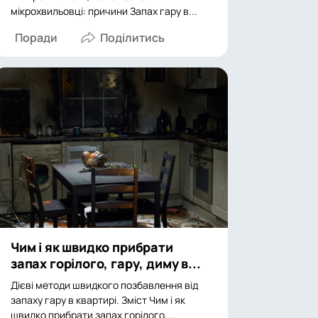
мікрохвильовці: причини Запах гару в...
Поради
Чим і як швидко прибрати
запах горілого, гару, диму в...
Дієві методи швидкого позбавлення від
запаху гару в квартирі. Зміст Чим і як
швидко прибрати запах горілого,...