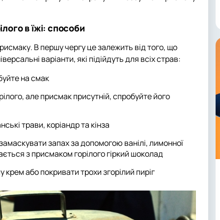
ілого в їжі: способи
присмаку. В першу чергу це залежить від того, що
версальні варіанти, які підійдуть для всіх страв:
буйте на смак
рілого, але присмак присутній, спробуйте його
нські трави, коріандр та кінза
замаскувати запах за допомогою ванілі, лимонної
рається з присмаком горілого гіркий шоколад
у крем або покривати трохи згорілий пиріг