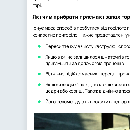
гарі.
Як і чим прибрати присмак і запах гор
Існує маса способів позбутися від горілого 
конкретно пригоріло. Нижче представлені уні
Пересипте їжу в чисту каструлю і спро
Якщо в їжі не залишилося шматочків го
приглушити за допомогою прянощів
Відмінно підійде часник, перець, прова
Якщо солодке блюдо, то краще всього 
цедри або кориці. Також відмінно впо
Його рекомендують вводити в підгоріл