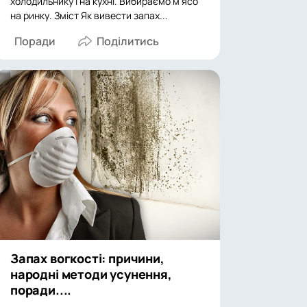
холодильнику і на кухні. Вибираємо м'ясо
на ринку. Зміст Як вивести запах...
Поради
Запах вогкості: причини,
народні методи усунення,
поради....