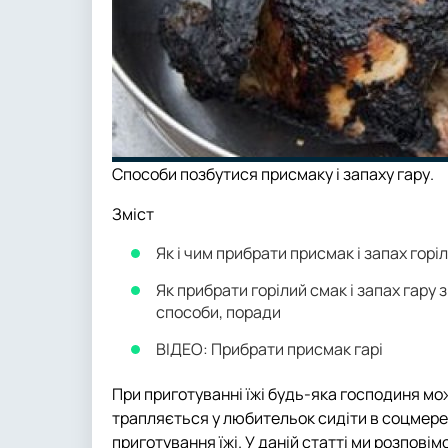
Способи позбутися присмаку і запаху гару.
Зміст
Як і чим прибрати присмак і запах горіл
Як прибрати горілий смак і запах гару з
способи, поради
ВІДЕО: Прибрати присмак гарі
При приготуванні їжі будь-яка господиня мо
трапляється у любительок сидіти в соцмере
приготування їжі. У даній статті ми розпові