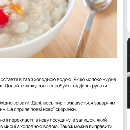
 поставте в таз з холодною водою. Якщо молоко жирне
и. Додайте щіпку солі і спробуйте відфільтрувати
бхідно зрізати. Далі, весь пиріг змащується заварним
ин. Це сприяє появі нової скоринки.
но її перекласти в нову посудину, а залишок, який
ть в мисці з холодною водою. Також можна виправити