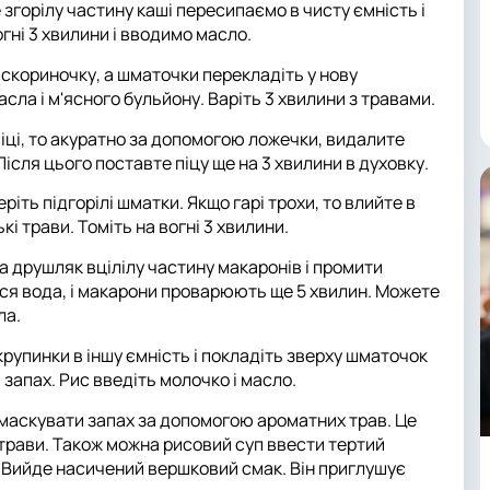
згорілу частину каші пересипаємо в чисту ємність і
гні 3 хвилини і вводимо масло.
е скориночку, а шматочки перекладіть у нову
сла і м'ясного бульйону. Варіть 3 хвилини з травами.
піці, то акуратно за допомогою ложечки, видалите
 Після цього поставте піцу ще на 3 хвилини в духовку.
ріть підгорілі шматки. Якщо гарі трохи, то влийте в
і трави. Томіть на вогні 3 хвилини.
а друшляк вцілілу частину макаронів і промити
ся вода, і макарони проварюють ще 5 хвилин. Можете
ла.
 крупинки в іншу ємність і покладіть зверху шматочок
 запах. Рис введіть молочко і масло.
маскувати запах за допомогою ароматних трав. Це
і трави. Також можна рисовий суп ввести тертий
у. Вийде насичений вершковий смак. Він приглушує