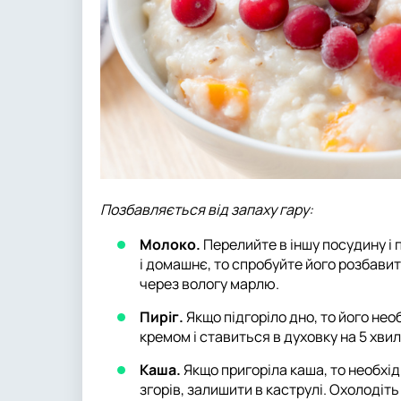
Позбавляється від запаху гару:
Молоко.
Перелийте в іншу посудину і
і домашнє, то спробуйте його розбавит
через вологу марлю.
Пиріг.
Якщо підгоріло дно, то його нео
кремом і ставиться в духовку на 5 хвил
Каша.
Якщо пригоріла каша, то необхід
згорів, залишити в каструлі. Охолоді