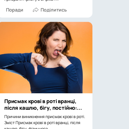
Поради
Присмак крові в роті вранці,
після кашлю, бігу, постійно:...
Причини виникнення присмак крові в роті.
Зміст Присмак крові в роті вранці, після
кашлю, бігу, фізичного...