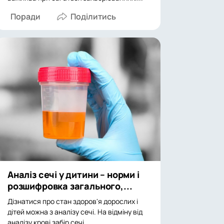
Поради
Аналіз сечі у дитини – норми і
розшифровка загального,...
Дізнатися про стан здоров'я дорослих і
дітей можна з аналізу сечі. На відміну від
аналізу крові забір сечі...