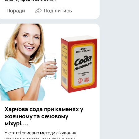
Поради
Харчова сода при каменях у
жовчному та сечовому
міхурі,...
У статті описано методи лікування