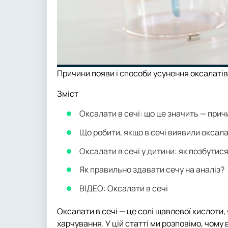
Причини появи і способи усунення оксалатів 
Зміст
Оксалати в сечі: що це значить — прич
Що робити, якщо в сечі виявили оксал
Оксалати в сечі у дитини: як позбути
Як правильно здавати сечу на аналіз?
ВІДЕО: Оксалати в сечі
Оксалати в сечі — це солі щавлевої кислоти,
харчування. У цій статті ми розповімо, чому 