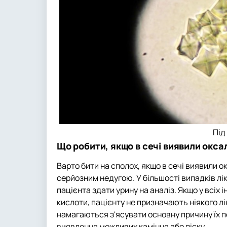
Під
Що робити, якщо в сечі виявили окса
Варто бити на сполох, якщо в сечі виявили 
серйозним недугою. У більшості випадків лік
пацієнта здати урину на аналіз. Якщо у всіх
кислоти, пацієнту не призначають ніякого л
намагаються з'ясувати основну причину їх п
виявлення можливих каміння або піску.