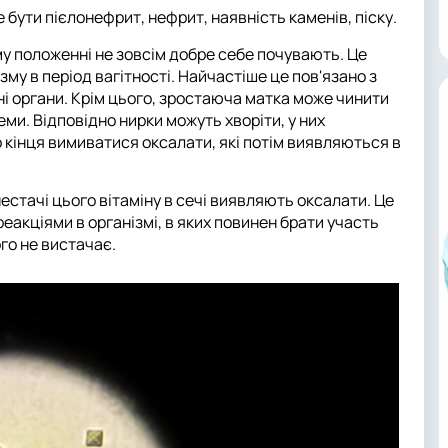
е бути пієлонефрит, нефрит, наявність каменів, піску.
му положенні не зовсім добре себе почувають. Це
му в період вагітності. Найчастіше це пов'язано з
і органи. Крім цього, зростаюча матка може чинити
еми. Відповідно нирки можуть хворіти, у них
о кінця вимиватися оксалати, які потім виявляються в
нестачі цього вітаміну в сечі виявляють оксалати. Це
еакціями в організмі, в яких повинен брати участь
ого не вистачає.