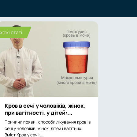
хожі статі:
Кров в сечі у чоловіків, жінок,
при вагітності, у дітей:...
Причини появи і способи лікування крові в
сечі у чоловіків, жінок, дітей і вагітних.
Зміст Кров у сечі:...