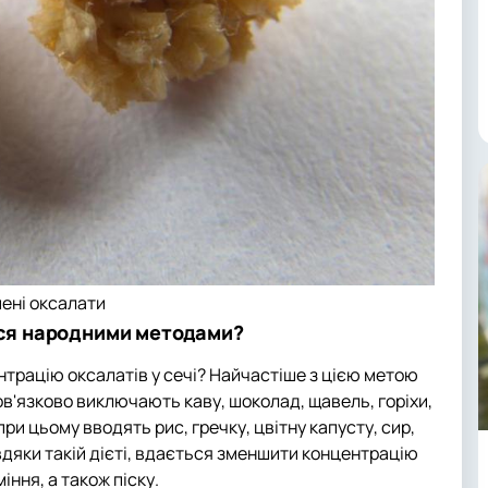
ені оксалати
тися народними методами?
трацію оксалатів у сечі? Найчастіше з цією метою
ов'язково виключають каву, шоколад, щавель, горіхи,
 при цьому вводять рис, гречку, цвітну капусту, сир,
авдяки такій дієті, вдається зменшити концентрацію
іння, а також піску.