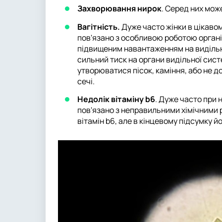
Захворювання нирок
. Серед них мож
Вагітність.
Дуже часто жінки в цікаво
пов'язано з особливою роботою організ
підвищеним навантаженням на видільн
сильний тиск на органи видільної сист
утворюватися пісок, каміння, або не д
сечі.
Недолік вітаміну b6
. Дуже часто при 
пов'язано з неправильними хімічними р
вітамін b6, але в кінцевому підсумку й