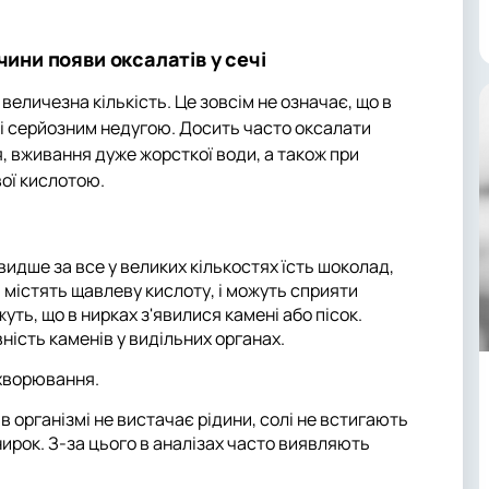
чини появи оксалатів у сечі
величезна кількість. Це зовсім не означає, що в
орі серйозним недугою. Досить часто оксалати
, вживання дуже жорсткої води, а також при
вої кислотою.
идше за все у великих кількостях їсть шоколад,
и містять щавлеву кислоту, і можуть сприяти
уть, що в нирках з'явилися камені або пісок.
ність каменів у видільних органах.
ахворювання.
 в організмі не вистачає рідини, солі не встигають
нирок. З-за цього в аналізах часто виявляють