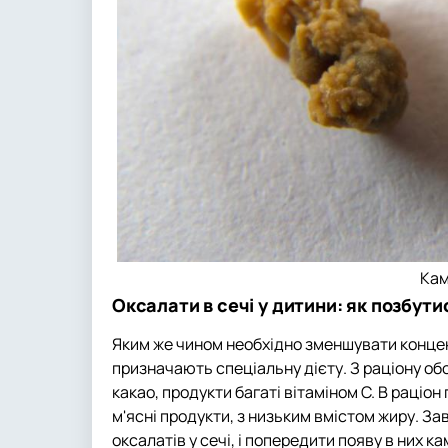
Кам
Оксалати в сечі у дитини: як позбу
Яким же чином необхідно зменшувати концен
призначають спеціальну дієту. З раціону об
какао, продукти багаті вітаміном C. В раціон
м'ясні продукти, з низьким вмістом жиру. З
оксалатів у сечі, і попередити появу в них кам