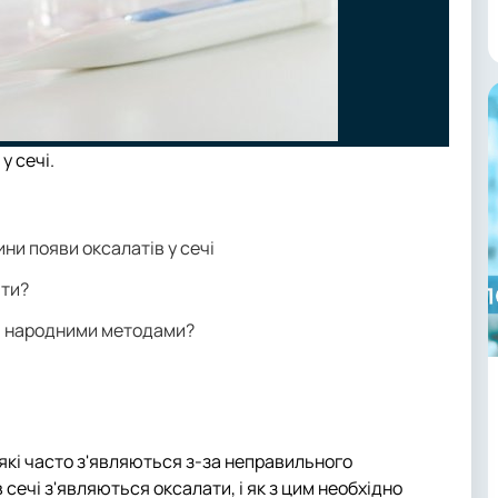
у сечі.
ини появи оксалатів у сечі
ати?
ся народними методами?
 які часто з'являються з-за неправильного
в сечі з'являються оксалати, і як з цим необхідно