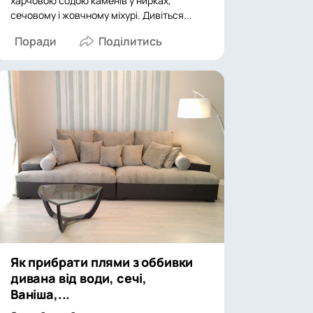
харчовою содою каменів у нирках,
сечовому і жовчному міхурі. Дивіться...
Поради
Як прибрати плями з оббивки
дивана від води, сечі,
Ваніша,...