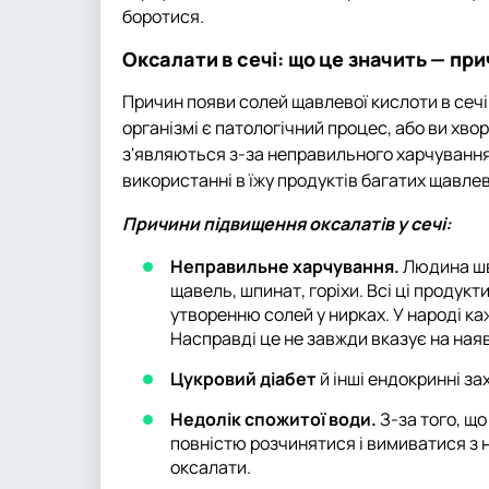
боротися.
Оксалати в сечі: що це значить — при
Причин появи солей щавлевої кислоти в сечі 
організмі є патологічний процес, або ви хв
з'являються з-за неправильного харчування
використанні в їжу продуктів багатих щавле
Причини підвищення оксалатів у сечі:
Неправильне харчування.
Людина шв
щавель, шпинат, горіхи. Всі ці продукт
утворенню солей у нирках. У народі каж
Насправді це не завжди вказує на наяв
Цукровий діабет
й інші ендокринні з
Недолік спожитої води.
З-за того, що
повністю розчинятися і вимиватися з 
оксалати.