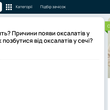
Категорії
Підбір зачісок
C
ить? Причини появи оксалатів у
к позбутися від оксалатів у сечі?