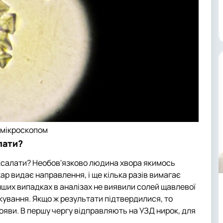
 мікроскопом
лати?
оксалати? Необов'язково людина хвора якимось
ар видає направлення, і ще кілька разів вимагає
 інших випадках в аналізах не виявили солей щавлевої
ікування. Якщо ж результати підтвердилися, то
ояви. В першу чергу відправляють на УЗД нирок, для