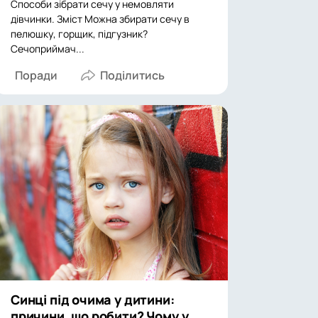
Способи зібрати сечу у немовляти
дівчинки. Зміст Можна збирати сечу в
пелюшку, горщик, підгузник?
Сечоприймач...
Поради
Синці під очима у дитини:
причини, що робити? Чому у