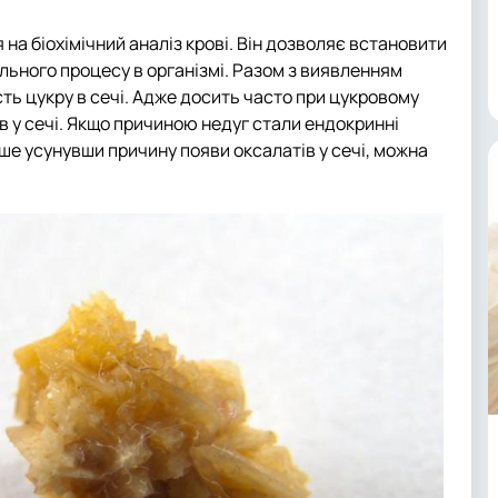
 на біохімічний аналіз крові. Він дозволяє встановити
ального процесу в організмі. Разом з виявленням
сть цукру в сечі. Адже досить часто при цукровому
в у сечі. Якщо причиною недуг стали ендокринні
ше усунувши причину появи оксалатів у сечі, можна