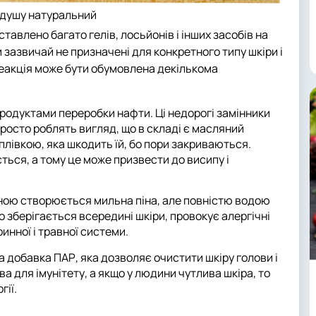
 душу натуральний
тавлено багато гелів, лосьйонів і інших засобів на
 зазвичай не призначені для конкретного типу шкіри і
 реакція може бути обумовлена декількома
продуктами переробки нафти. Ці недорогі замінники
просто роблять вигляд, що в складі є масляний
плівкою, яка шкодить їй, бо пори закриваються.
ється, а тому це може призвести до висипу і
иною створюється мильна піна, але повністю водою
о зберігається всередині шкіри, провокує алергічні
инної і травної системи.
а добавка ПАР, яка дозволяє очистити шкіру голови і
а для імунітету, а якщо у людини чутлива шкіра, то
гії.