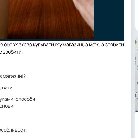
 обов'язково купувати їх у магазині, а можна зробити
е зробити.
в магазині?
реваги
руками: способи
основи
 особливості