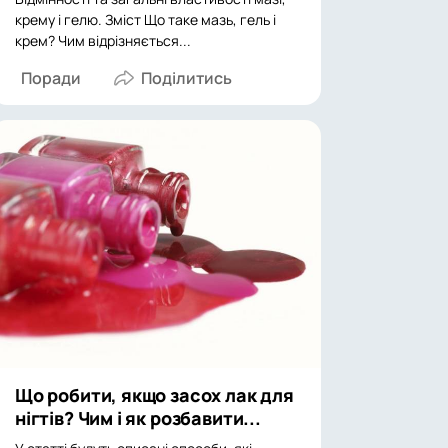
крему і гелю. Зміст Що таке мазь, гель і
крем? Чим відрізняється...
Поради
Що робити, якщо засох лак для
нігтів? Чим і як розбавити...