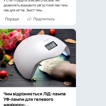
У статті будуть описані способи, які
дозволять відновити загустілий лак гель
лак для нігтів. Зміст Чим...
Поради
Чим відрізняється ЛІД-лампа
УФ-лампи для гелевого
манікюру:...