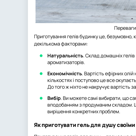
Переваги
Приготування гелів будинку це, безумовно, к
декількома факторами:
Натуральність
. Склад домашніх гелів
ароматизаторів.
Економічність
. Вартість ефірних олі
кількостях і поступово це все окупаєт
До того ж ніхто не накручує вартість 
Вибір
. Ви можете самі вибирати, що 
вподобанням з продуманим складом. Щ
вирішення конкретних проблем.
Як приготувати гель для душу своїми