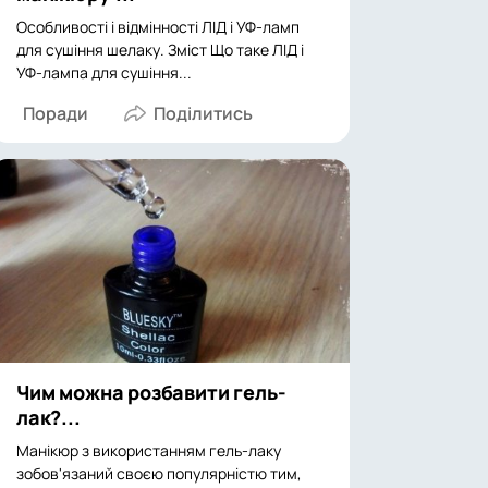
Особливості і відмінності ЛІД і УФ-ламп
для сушіння шелаку. Зміст Що таке ЛІД і
УФ-лампа для сушіння...
Поради
Чим можна розбавити гель-
лак?...
Манікюр з використанням гель-лаку
зобов'язаний своєю популярністю тим,