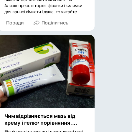
Алиэкспресс шторки, фіранки і килимки
для ванної кімнати і душа, то читайте...
Поради
Чим відрізняється мазь від
крему і гелю: порівняння,...
Відмінності та загальні властивості мазі,