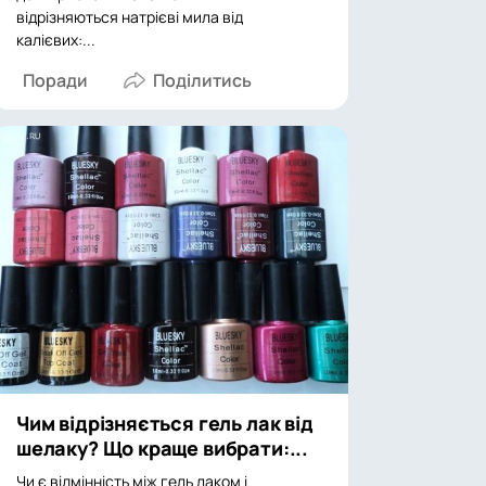
відрізняються натрієві мила від
калієвих:...
Поради
Чим відрізняється гель лак від
шелаку? Що краще вибрати:...
Чи є відмінність між гель лаком і