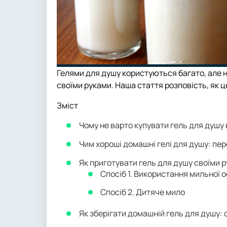
Гелями для душу користуються багато, але не
своїми руками. Наша стаття розповість, як ц
Зміст
Чому не варто купувати гель для душу 
Чим хороші домашні гелі для душу: пе
Як приготувати гель для душу своїми 
Спосіб 1. Використання мильної 
Спосіб 2. Дитяче мило
Як зберігати домашній гель для душу: