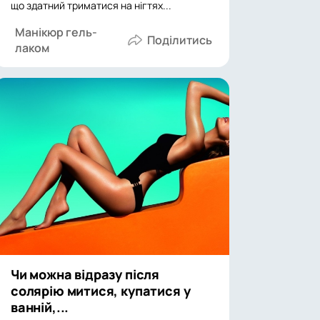
що здатний триматися на нігтях...
Манікюр гель-
лаком
Чи можна відразу після
солярію митися, купатися у
ванній,...