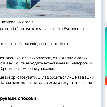
 натуральних гелів
раще, ніж їх покупка в магазині. Це обумовлено
 не містить барвників, консервантів та
й немаленька, але використовуються вони у малих
ься. Так, кошти виходять економічними і недорогими.
за бренд і оформлення упаковки.
саме використовувати. Склад робиться лише за вашим
е важливо відзначити, що можна готувати гелі для
 руками: способи