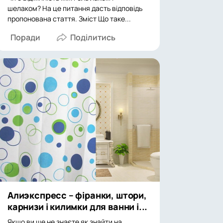
шелаком? На це питання дасть відповідь
пропонована стаття. Зміст Що таке...
Поради
Алиэкспресс – фіранки, штори,
карнизи і килимки для ванни і...
Якщо ви ще не знаєте як знайти на