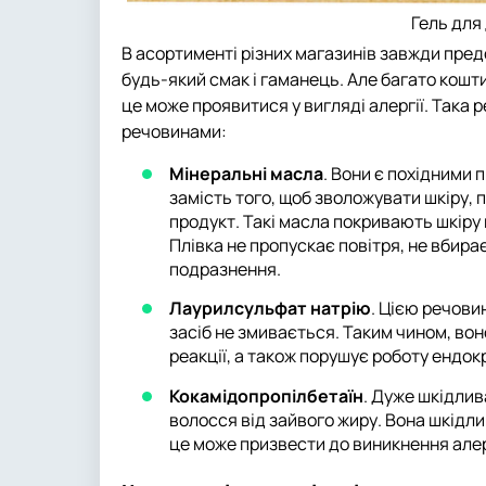
Гель для
В асортименті різних магазинів завжди предс
будь-який смак і гаманець. Але багато кошти
це може проявитися у вигляді алергії. Така
речовинами:
Мінеральні масла
. Вони є похідними 
замість того, щоб зволожувати шкіру, 
продукт. Такі масла покривають шкіру 
Плівка не пропускає повітря, не вбира
подразнення.
Лаурилсульфат натрію
. Цією речов
засіб не змивається. Таким чином, вон
реакції, а також порушує роботу ендокр
Кокамідопропілбетаїн
. Дуже шкідлив
волосся від зайвого жиру. Вона шкідлив
це може призвести до виникнення алер