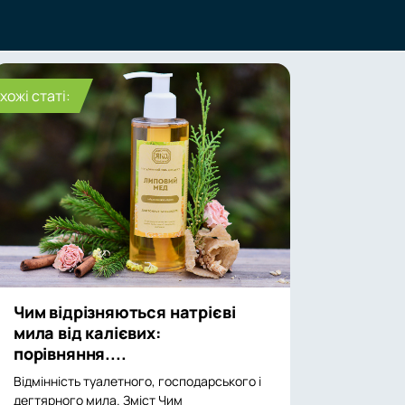
хожі статі:
Чим відрізняються натрієві
мила від калієвих:
порівняння....
Відмінність туалетного, господарського і
дегтярного мила. Зміст Чим