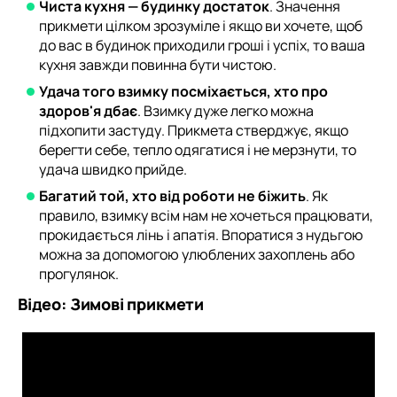
Чиста кухня — будинку достаток
. Значення
прикмети цілком зрозуміле і якщо ви хочете, щоб
до вас в будинок приходили гроші і успіх, то ваша
кухня завжди повинна бути чистою.
Удача того взимку посміхається, хто про
здоров'я дбає
. Взимку дуже легко можна
підхопити застуду. Прикмета стверджує, якщо
берегти себе, тепло одягатися і не мерзнути, то
удача швидко прийде.
Багатий той, хто від роботи не біжить
. Як
правило, взимку всім нам не хочеться працювати,
прокидається лінь і апатія. Впоратися з нудьгою
можна за допомогою улюблених захоплень або
прогулянок.
Відео: Зимові прикмети