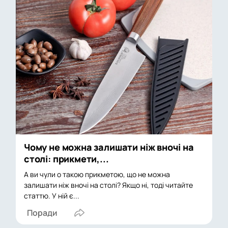
Чому не можна залишати ніж вночі на
столі: прикмети,...
А ви чули o такою прикметою, що не можна
залишати ніж вночі на столі? Якщо ні, тоді читайте
статтю. У ній є...
Поради