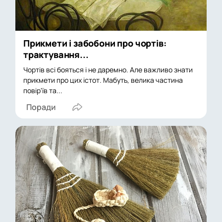
Прикмети і забобони про чортів:
трактування...
Чортів всі бояться і не даремно. Але важливо знати
прикмети про цих істот. Мабуть, велика частина
повір'їв та...
Поради