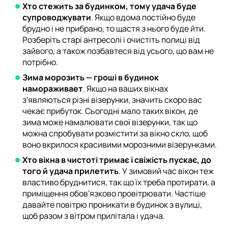
Хто стежить за будинком, тому удача буде
супроводжувати
. Якщо вдома постійно буде
брудно і не прибрано, то щастя з нього буде йти.
Розберіть старі антресолі і очистіть полиці від
зайвого, а також позбавтеся від усього, що вам не
потрібно.
Зима морозить — гроші в будинок
намораживает
. Якщо на ваших вікнах
з'являються різні візерунки, значить скоро вас
чекає прибуток. Сьогодні мало таких вікон, де
зима може намалювати свої візерунки, так що
можна спробувати розмістити за вікно скло, щоб
воно вкрилося красивими морозними візерунками.
Хто вікна в чистоті тримає і свіжість пускає, до
того й удача прилетить
. У зимовий час вікон теж
властиво бруднитися, так що їх треба протирати, а
приміщення обов'язково провітрювати. Частіше
давайте повітрю проникати в будинок з вулиці,
щоб разом з вітром прилітала і удача.