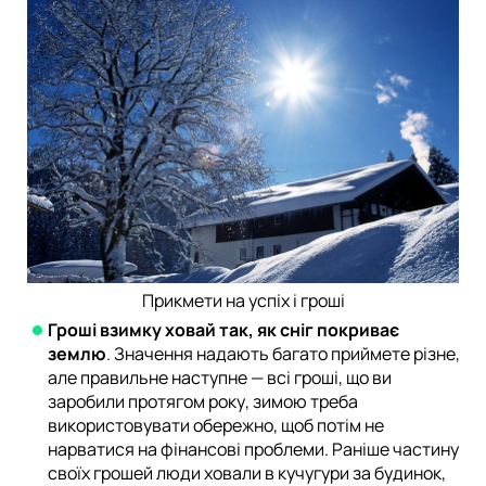
Прикмети на успіх і гроші
Гроші взимку ховай так, як сніг покриває
землю
. Значення надають багато приймете різне,
але правильне наступне — всі гроші, що ви
заробили протягом року, зимою треба
використовувати обережно, щоб потім не
нарватися на фінансові проблеми. Раніше частину
своїх грошей люди ховали в кучугури за будинок,