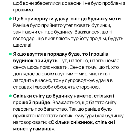
щоб вони збереглися до весни і не було проблем з
грошима.
Щоб привернути удачу, сніг до будинку мети
.
Раніше було прийнято утеплювати будинки,
замітаючи сніг до будинку. Вважалося, що ті
господарі, що виявляють турботу про дім, будуть
щасливі.
Якщо взуття в порядку буде, то і гроші в
будинок прийдуть
. Тут, напевно, навіть немає
сенсу щось пояснювати. Сенс в тому, що ті, хто
доглядає за своїм взуттям — миє, чистить і
лагодить вчасно, тому супроводжує удача в
справах і хвороби обходять стороною.
Скільки снігу до будинку намете, стільки і
грошей прийде
. Вважається, що багато снігу
говорить про багатство. Так що раніше було
прийнято нагортати великі кучугури біля будинку і
наговорювати:
«Скільки сніжинок, стільки і
монет у гаманці»
.