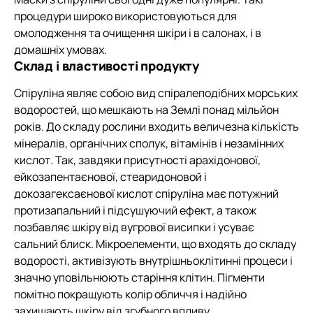
процедури широко використовуються для
омолодження та очищення шкіри і в салонах, і в
домашніх умовах.
Склад і властивості продукту
Спіруліна являє собою вид спіралеподібних морських
водоростей, що мешкають на Землі понад мільйон
років. До складу рослини входить величезна кількість
мінералів, органічних сполук, вітамінів і незамінних
кислот. Так, завдяки присутності арахідонової,
ейкозапентаєнової, стеаридоновой і
докозагексаєнової кислот спіруліна має потужний
протизапальний і підсушуючий ефект, а також
позбавляє шкіру від вугрової висипки і усуває
сальний блиск. Мікроелементи, що входять до складу
водорості, активізують внутрішньоклітинні процеси і
значно уповільнюють старіння клітин. Пігменти
помітно покращують колір обличчя і надійно
захищають шкіру від згубного впливу