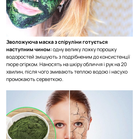
Зволожуюча маска з спіруліни готується
наступним чином:
одну велику ложку порошку
водоростей змішують з подрібненим до консистенції
пюре огірком. Наносять на шкіру обличчя і рук на 20
хвилин, після чого змивають теплою водою і насухо
промокають серветкою.