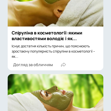
Спіруліна в косметології: якими
властивостями володіє і як...
Існує достатня кількість причин, що пояснюють
зростаючу популярність спіруліни в косметології –
як...
Догляд за обличчям