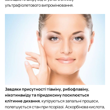
ультрафіолетового випромінювання.
Завдяки присутності тіаміну, рибофлавіну,
нікотинаміду та піридоксину посилюється
клітинне дихання
, купіруються запальні процеси,
полегшується стан при псоріазі. Аскорбінова кислота,