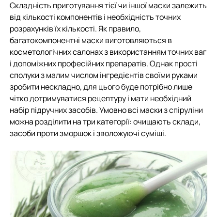
Складність приготування тієї чи іншої маски залежить
від кількості компонентів і необхідність точних
розрахунків їх кількості. Як правило,
багатокомпонентні маски виготовляються в
косметологічних салонах з використанням точних ваг
і допоміжних професійних препаратів. Однак прості
сполуки з малим числом інгредієнтів своїми руками
зробити нескладно, для цього буде потрібно лише
чітко дотримуватися рецептуру і мати необхідний
набір підручних засобів. Умовно всі маски з спіруліни
можна розділити на три категорії: очищають склади,
засоби проти зморшок і зволожуючі суміші.