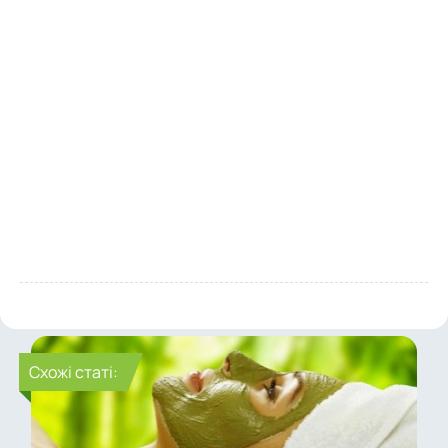
Cхожі статі: