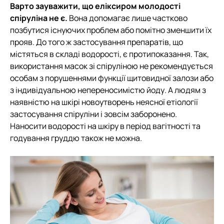
Варто зауважити, що еліксиром молодості
спіруліна не є.
Вона допомагає лише частково
позбутися існуючих проблем або помітно зменшити їх
прояв. До того ж застосування препаратів, що
містяться в складі водорості, є протипоказання. Так,
використання масок зі спіруліною не рекомендується
особам з порушеннями функції щитовидної залози або
з індивідуальною непереносимістю йоду. А людям з
наявністю на шкірі новоутворень неясної етіології
застосування спіруліни і зовсім заборонено.
Наносити водорості на шкіру в період вагітності та
годування груддю також не можна.