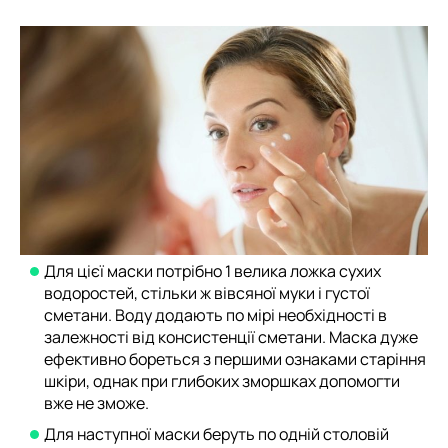
Для цієї маски потрібно 1 велика ложка сухих
водоростей, стільки ж вівсяної муки і густої
сметани. Воду додають по мірі необхідності в
залежності від консистенції сметани. Маска дуже
ефективно бореться з першими ознаками старіння
шкіри, однак при глибоких зморшках допомогти
вже не зможе.
Для наступної маски беруть по одній столовій