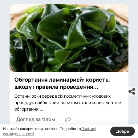
Обгортання ламинарией: користь,
шкоду і правила проведення...
Останні роки серед всіх косметичних уходових
процедур найбільшим попитом стали користуватися
обгортання,...
Догляд за тілом
Наш сайт використовує cookies. Подробиці в
Політиці
Добре
конфіденційності
.