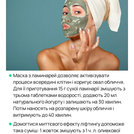
Маска з ламинарей дозволяє активізувати
процеси всередині клітин і коригує овал обличчя.
Для її приготування 15 г сухої ламінарії змішують з
трьома таблетками водорості, додають 20 мл
натурального йогурту і залишають на 30 хвилин.
Потім наносять на розпарену шкіру обличчя і
витримують до 40 хвилин.
Домогтися миттєвого ефекту ліфтингу допоможе
така суміш: 1 жовток змішують з 1 ч. л. оливкової