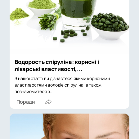
Водорость спіруліна: корисні і
лікарські властивості,...
З нашої статті ви дізнаєтеся якими корисними
властивостями володіє спіруліна, а також
познайомитеся з...
Поради