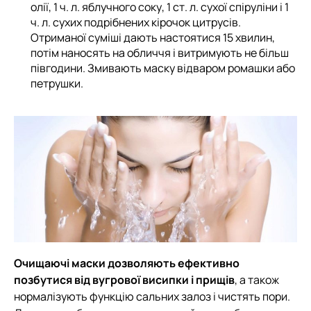
олії, 1 ч. л. яблучного соку, 1 ст. л. сухої спіруліни і 1
ч. л. сухих подрібнених кірочок цитрусів.
Отриманої суміші дають настоятися 15 хвилин,
потім наносять на обличчя і витримують не більш
півгодини. Змивають маску відваром ромашки або
петрушки.
Очищаючі маски дозволяють ефективно
позбутися від вугрової висипки і прищів
, а також
нормалізують функцію сальних залоз і чистять пори.