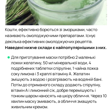
Кошти, ефективно борються зі зморшками, часто
називають омолоджуючими препаратами. Існує
декілька ефективних омолоджуючих рецептів.
Наведені нижче склади є найпопулярнішими з них.
Для приготування маски потрібно 2 маленькі
ложки желатину, 50 мл мінеральної води, 4
подрібнених таблетки спіруліни, 1 чайна ложка
соку лимона і 3 краплі вітаміну А. Желатин
змішують з водою і розігрівають на водяній бані.
Потім до отриманого складу додають спіруліну,
вітамін А і лимонний сік, добре перемішують і
тонким шаром наносять на шкіру обличчя. Через 10
хвилин маску змивають, а обличчя змащують
живильним кремом.