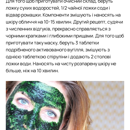
Для того щоб приготувати очисний склад, беруть
ложку сухих водоростей, 1/2 чайної ложки соди і
відвар ромашки. Компоненти змішують і наносять на
шкіру обличчя на 10-15 хвилин. Другий рецепт, судячи
з численних відгуків, прекрасно справляється з
чорними крапками і глибокими прищами. Для того щоб
приготувати таку маску, беруть 3 таблетки
подрібненого активованого вугілля, змішують з
однією таблеткою спіруліни і додають 2 столові
ложки води. Наносять на чисту розпарену шкіру не
більше, ніж на 10 хвилин.