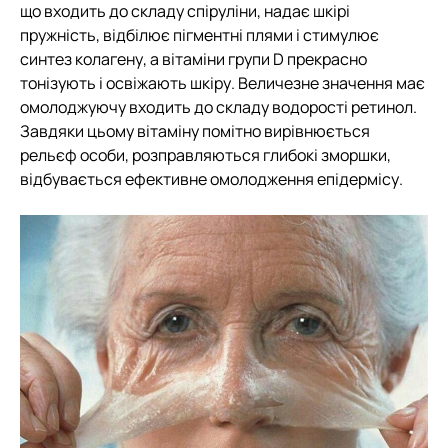
що входить до складу спіруліни, надає шкірі
пружність, відбілює пігментні плями і стимулює
синтез колагену, а вітаміни групи D прекрасно
тонізують і освіжають шкіру. Величезне значення має
омолоджуючу входить до складу водорості ретинол.
Завдяки цьому вітаміну помітно вирівнюється
рельєф особи, розправляються глибокі зморшки,
відбувається ефективне омолодження епідермісу.