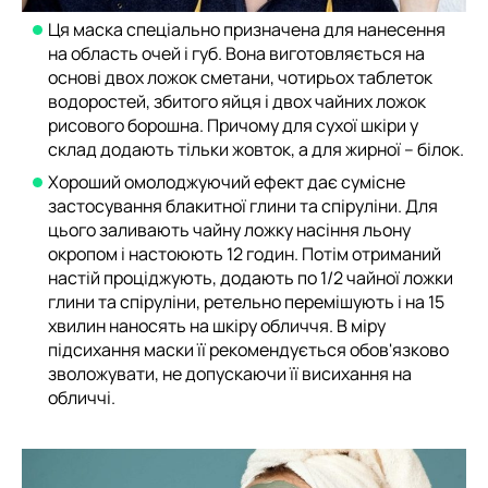
Ця маска спеціально призначена для нанесення
на область очей і губ. Вона виготовляється на
основі двох ложок сметани, чотирьох таблеток
водоростей, збитого яйця і двох чайних ложок
рисового борошна. Причому для сухої шкіри у
склад додають тільки жовток, а для жирної – білок.
Хороший омолоджуючий ефект дає сумісне
застосування блакитної глини та спіруліни. Для
цього заливають чайну ложку насіння льону
окропом і настоюють 12 годин. Потім отриманий
настій проціджують, додають по 1/2 чайної ложки
глини та спіруліни, ретельно перемішують і на 15
хвилин наносять на шкіру обличчя. В міру
підсихання маски її рекомендується обов'язково
зволожувати, не допускаючи її висихання на
обличчі.