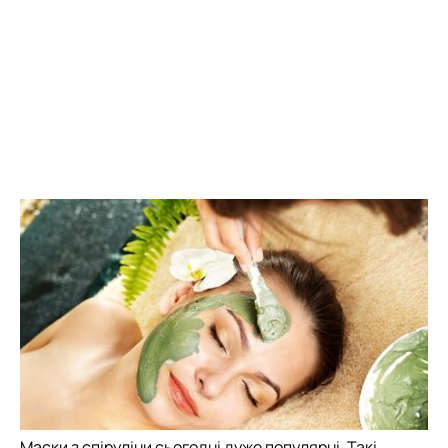
Маски з спіруліни сьогодні дуже популярні. Такі